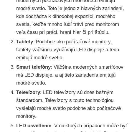
moderných počítačových monitoroch emitujú
modré svetlo. Toto je jedno z hlavných zariadení,
kde dochádza k dlhodobej expozícii modrého
svetla, keďže mnoho ľudí trávi pred monitorom
veľa času pri práci, hraní hier či pri štúdiu.
Tablety
: Podobne ako počítačové monitory,
tablety väčšinou využívajú LED displeje a teda
emitujú modré svetlo.
Smart telefóny
: Väčšina moderných smartfónov
má LED displeje, a aj tieto zariadenia emitujú
modré svetlo.
Televízory
: LED televízory sú dnes bežným
štandardom. Televízory s touto technológiou
vysielajú modré svetlo podobne ako počítačové
monitory.
LED osvetlenie
: V niektorých prípadoch môže byť