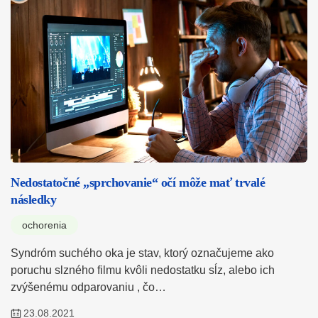
Nedostatočné „sprchovanie“ očí môže mať trvalé
následky
ochorenia
Syndróm suchého oka je stav, ktorý označujeme ako
poruchu slzného filmu kvôli nedostatku sĺz, alebo ich
zvýšenému odparovaniu , čo…
23.08.2021