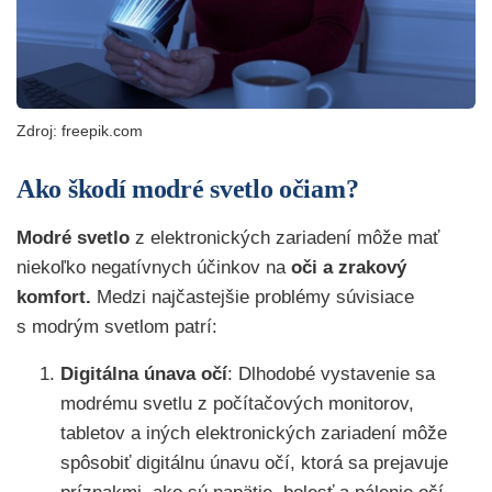
Zdroj: freepik.com
Ako škodí modré svetlo očiam?
Modré svetlo
z elektronických zariadení môže mať
niekoľko negatívnych účinkov na
oči a zrakový
komfort.
Medzi najčastejšie problémy súvisiace
s modrým svetlom patrí:
Digitálna únava očí
: Dlhodobé vystavenie sa
modrému svetlu z počítačových monitorov,
tabletov a iných elektronických zariadení môže
spôsobiť digitálnu únavu očí, ktorá sa prejavuje