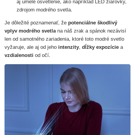
aj umelé osvetlenie, ako napríklad LED žiarovky,
zdrojom modrého svetla.
Je dôležité poznamenať, že
potenciálne škodlivý
vplyv modrého svetla
na náš zrak a spánok nezávisí
len od samotného zariadenia, ktoré toto modré svetlo
vyžaruje, ale aj od jeho
intenzity
,
dĺžky
expozície
a
vzdialenosti
od očí.