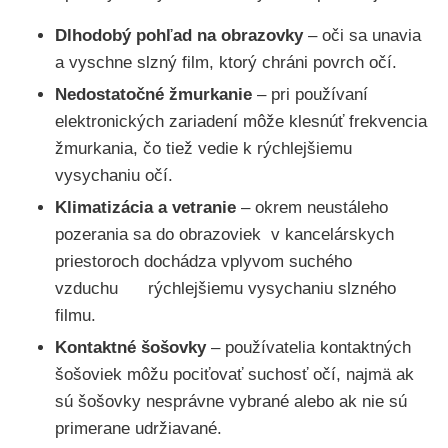
Dlhodobý pohľad na obrazovky
– oči sa unavia
a vyschne slzný film, ktorý chráni povrch očí.
Nedostatočné žmurkanie
– pri používaní
elektronických zariadení môže klesnúť frekvencia
žmurkania, čo tiež vedie k rýchlejšiemu
vysychaniu očí.
Klimatizácia a vetranie
– okrem neustáleho
pozerania sa do obrazoviek v kancelárskych
priestoroch dochádza vplyvom suchého
vzduchu rýchlejšiemu vysychaniu slzného
filmu.
Kontaktné šošovky
– používatelia kontaktných
šošoviek môžu pociťovať suchosť očí, najmä ak
sú šošovky nesprávne vybrané alebo ak nie sú
primerane udržiavané.