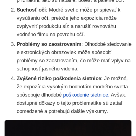
príznakmi, ako sú napätie, bolesť a pálenie očí.
Suchosť očí
: Modré svetlo môže prispievať k
vysúšaniu očí, pretože jeho expozícia môže
ovplyvniť produkciu sĺz a narušiť rovnováhu
vodného filmu na povrchu očí.
Problémy so zaostrovaním
: Dlhodobé sledovanie
elektronických obrazoviek môže spôsobiť
problémy so zaostrovaním, čo môže mať vplyv na
schopnosť jasného videnia.
Zvýšené riziko poškodenia sietnice
: Je možné,
že expozícia vysokým hodnotám modrého svetla
spôsobuje dlhodobé
poškodenie sietnice.
Avšak,
dostupné dôkazy o tejto problematike sú zatiaľ
obmedzené a potrebujú ďalšie výskumy.