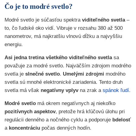
Čo je to modré svetlo?
Modré svetlo je súčasťou spektra
viditeľného svetla
–
to, čo ľudské oko vidí. Vibruje v rozsahu 380 až 500
nanometrov, má najkratšiu vlnovú dĺžku a najvyššiu
energiu.
Asi jedna tretina všetkého viditeľného svetla
sa
považuje za modré svetlo. Najväčším zdrojom modrého
svetla je
slnečné svetlo
.
Umelými zdrojmi
modrého
svetla sú mnohé elektronické zariadenia. Tento druh
svetla má však
negatívny vplyv
na zrak a
spánok ľudí.
Modré svetlo
má okrem negatívnych aj niekoľko
pozitívnych aspektov
, pretože hrá kľúčovú úlohu pri
regulácii denného a nočného cyklu a podporuje
bdelosť
a
koncentráciu
počas denných hodín.