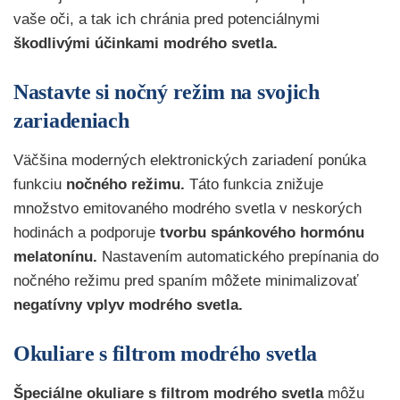
vaše oči, a tak ich chránia pred potenciálnymi
škodlivými účinkami modrého svetla.
Nastavte si nočný režim na svojich
zariadeniach
Väčšina moderných elektronických zariadení ponúka
funkciu
nočného režimu.
Táto funkcia znižuje
množstvo emitovaného modrého svetla v neskorých
hodinách a podporuje
tvorbu spánkového hormónu
melatonínu.
Nastavením automatického prepínania do
nočného režimu pred spaním môžete minimalizovať
negatívny vplyv modrého svetla.
Okuliare s filtrom modrého svetla
Špeciálne okuliare s filtrom modrého svetla
môžu