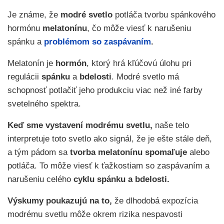
Je známe, že
modré svetlo
potláča tvorbu spánkového
hormónu
melatonínu
, čo môže viesť k narušeniu
spánku a
problémom so zaspávaním
.
Melatonín je
hormón
, ktorý hrá kľúčovú úlohu pri
regulácii
spánku
a
bdelosti
. Modré svetlo má
schopnosť potlačiť jeho produkciu viac než iné farby
svetelného spektra.
Keď sme vystavení modrému svetlu,
naše telo
interpretuje toto svetlo ako signál, že je ešte stále deň,
a tým pádom sa
tvorba melatonínu spomaľuje
alebo
potláča. To môže viesť k ťažkostiam so zaspávaním a
narušeniu celého
cyklu spánku a bdelosti.
Výskumy poukazujú na to,
že dlhodobá expozícia
modrému svetlu môže okrem rizika nespavosti