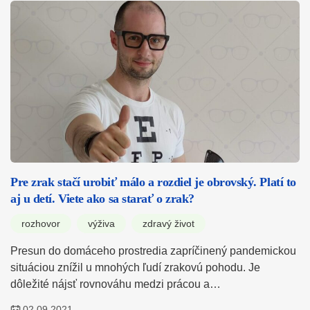
Pre zrak stačí urobiť málo a rozdiel je obrovský. Platí to
aj u detí. Viete ako sa starať o zrak?
rozhovor
výživa
zdravý život
Presun do domáceho prostredia zapríčinený pandemickou
situáciou znížil u mnohých ľudí zrakovú pohodu. Je
dôležité nájsť rovnováhu medzi prácou a…
02.09.2021