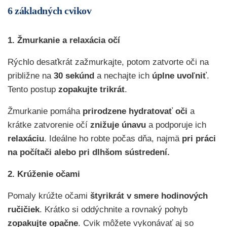
6 základných cvikov
1.
Žmurkanie a relaxácia očí
Rýchlo desaťkrát zažmurkajte, potom zatvorte oči na
približne na
30 sekúnd
a nechajte ich
úplne uvoľniť
.
Tento postup
zopakujte trikrát
.
Žmurkanie pomáha
prirodzene hydratovať oči
a
krátke zatvorenie očí
znižuje únavu
a podporuje ich
relaxáciu
. Ideálne ho robte počas dňa, najmä
pri práci
na počítači alebo pri dlhšom sústredení.
2. Krúženie očami
Pomaly krúžte očami
štyrikrát v smere hodinových
ručičiek
. Krátko si oddýchnite a rovnaký pohyb
zopakujte opačne
. Cvik môžete vykonávať aj so