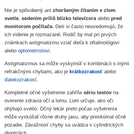
Nie je spôsobený ani
zhoršeným čítaním v zlom
svetle
,
sedením príliš blízko televízora
alebo
pred
monitorom počítača
. Deti si často neuvedomujú, že
ich videnie je rozmazané. Rodič by mal pri prvých
známkach astigmatizmu vziať dieťa k oftalmológovi
alebo
optometristovi
.
Astigmatizmus sa môže vyskytnúť v kombinácii s inými
refrakčnými chybami, ako je
krátkozrakosť
alebo
ďalekozrakosť
.
Kompletné očné vyšetrenie zahŕňa
sériu testov
na
overenie zdravia očí a lomu. Lom určuje, ako oči
ohýbajú svetlo. Očný lekár preto počas vyšetrenia
môže vyskúšať rôzne druhy jasu, aby preskúmal očné
pozadie. Závažnosť chyby sa uvádza v cylindrických
dioptriách.