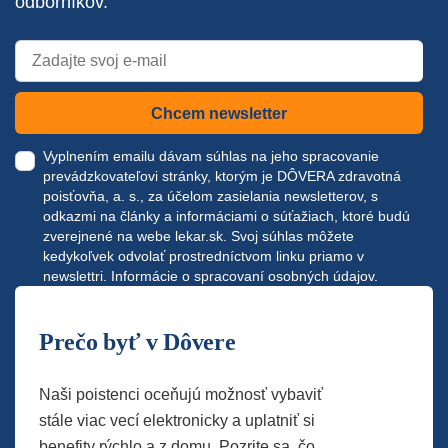
odborníkov.
Chcem newsletter
Vyplnením emailu dávam súhlas na jeho spracovanie
prevádzkovateľovi stránky, ktorým je DÔVERA zdravotná
poisťovňa, a. s., za účelom zasielania newsletterov, s
odkazmi na články a informáciami o súťažiach, ktoré budú
zverejnené na webe
lekar.sk
. Svoj súhlas môžete
kedykoľvek odvolať prostredníctvom linku priamo v
newslettri.
Informácie o spracovaní osobných údajov.
Prečo byť v Dôvere
Naši poistenci oceňujú možnosť vybaviť
stále viac vecí elektronicky a uplatniť si
benefity rýchlo a z domu. Pozrite sa, čo