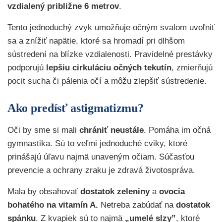
vzdialený približne 6 metrov
.
Tento jednoduchý zvyk umožňuje očným svalom uvoľniť
sa a znížiť napätie, ktoré sa hromadí pri dlhšom
sústredení na blízke vzdialenosti. Pravidelné prestávky
podporujú
lepšiu cirkuláciu očných tekutín
, zmierňujú
pocit sucha či pálenia očí a môžu zlepšiť sústredenie.
Ako predísť astigmatizmu?
Oči by sme si mali
chrániť neustále
. Pomáha im očná
gymnastika. Sú to veľmi jednoduché cviky, ktoré
prinášajú úľavu najmä unaveným očiam. Súčasťou
prevencie a ochrany zraku je zdravá životospráva.
Mala by obsahovať
dostatok
zeleniny
a
ovocia
bohatého na vitamín A.
Netreba zabúdať na
dostatok
spánku
. Z kvapiek sú to najmä
„umelé slzy”
, ktoré