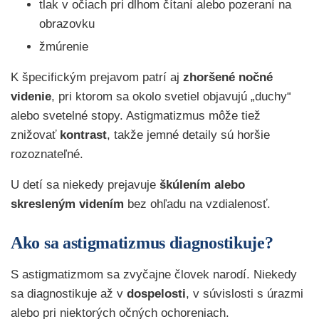
tlak v očiach pri dlhom čítaní alebo pozeraní na
obrazovku
žmúrenie
K špecifickým prejavom patrí aj
zhoršené nočné
videnie
, pri ktorom sa okolo svetiel objavujú „duchy“
alebo svetelné stopy. Astigmatizmus môže tiež
znižovať
kontrast
, takže jemné detaily sú horšie
rozoznateľné.
U detí sa niekedy prejavuje
škúlením alebo
skresleným videním
bez ohľadu na vzdialenosť.
Ako sa astigmatizmus diagnostikuje?
S astigmatizmom sa zvyčajne človek narodí. Niekedy
sa diagnostikuje až v
dospelosti
, v súvislosti s úrazmi
alebo pri niektorých očných ochoreniach.