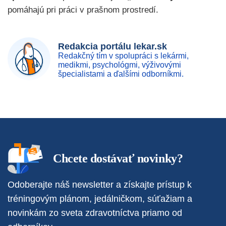
pomáhajú pri práci v prašnom prostredí.
Redakcia portálu lekar.sk
Redakčný tím v spolupráci s lekármi,
medikmi, psychológmi, výživovými
špecialistami a ďalšími odborníkmi.
Chcete dostávať novinky?
Odoberajte náš newsletter a získajte prístup k
tréningovým plánom, jedálničkom, súťažiam a
novinkám zo sveta zdravotníctva priamo od