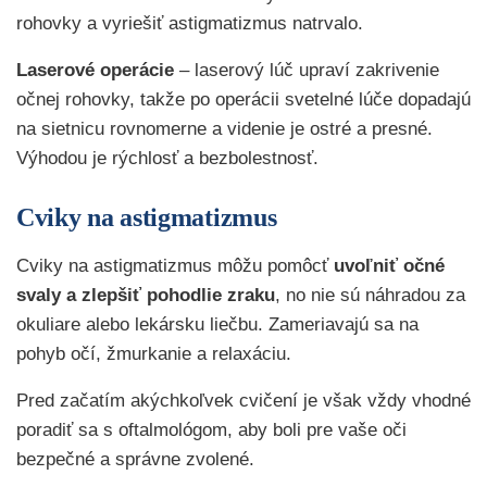
rohovky a vyriešiť astigmatizmus natrvalo.
Laserové operácie
– laserový lúč upraví zakrivenie
očnej rohovky, takže po operácii svetelné lúče dopadajú
na sietnicu rovnomerne a videnie je ostré a presné.
Výhodou je rýchlosť a bezbolestnosť.
Cviky na astigmatizmus
Cviky na astigmatizmus môžu pomôcť
uvoľniť očné
svaly a zlepšiť pohodlie zraku
, no nie sú náhradou za
okuliare alebo lekársku liečbu. Zameriavajú sa na
pohyb očí, žmurkanie a relaxáciu.
Pred začatím akýchkoľvek cvičení je však vždy vhodné
poradiť sa s oftalmológom, aby boli pre vaše oči
bezpečné a správne zvolené.