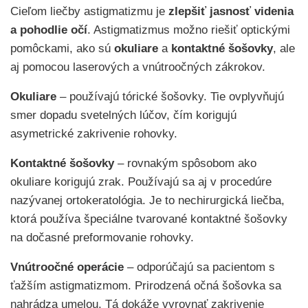
Cieľom liečby astigmatizmu je
zlepšiť jasnosť videnia
a pohodlie očí
. Astigmatizmus možno riešiť optickými
pomôckami, ako sú
okuliare
a
kontaktné šošovky
, ale
aj pomocou laserových a vnútroočných zákrokov.
Okuliare
– používajú tórické šošovky. Tie ovplyvňujú
smer dopadu svetelných lúčov, čím korigujú
asymetrické zakrivenie rohovky.
Kontaktné šošovky
– rovnakým spôsobom ako
okuliare korigujú zrak. Používajú sa aj v procedúre
nazývanej ortokeratológia. Je to nechirurgická liečba,
ktorá používa špeciálne tvarované kontaktné šošovky
na dočasné preformovanie rohovky.
Vnútroočné operácie
– odporúčajú sa pacientom s
ťažším astigmatizmom. Prirodzená očná šošovka sa
nahrádza umelou. Tá dokáže vyrovnať zakrivenie