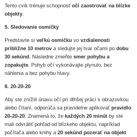
Tento cvik trénuje schopnosť
očí zaostrovať na blízke
objekty
.
5. Sledovanie osmičky
Predstavte si
veľkú osmičku
vo
vzdialenosti
približne 10 metrov
a sledujte jej tvar očami po
dobu
30 sekúnd
. Následne zmeňte
smer pohybu a
zopakujte
. Pohyb očí vykonávajte plynulo, bez
náhlenia a bez pohybu hlavy.
6. 20-20-20
Aby ste znížili únavu očí pri dlhšej práci s obrazovkou
alebo čítaní, odporúča sa pravidelne aplikovať
pravidlo
20-20-20
. Znamená to, že
každých 20 minút
by ste
mali odvrátiť pohľad od blízkeho objektu, napríklad
počítača alebo knihy a
20 sekúnd pozerať na objekt