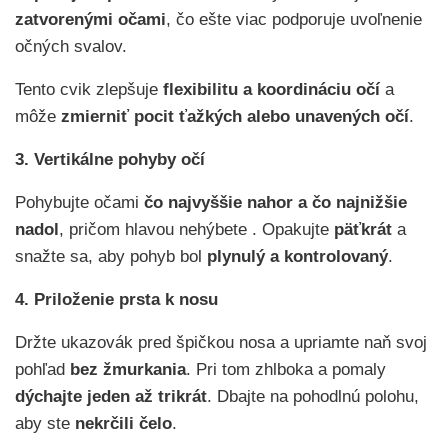
zatvorenými očami
, čo ešte viac podporuje uvoľnenie
očných svalov.
Tento cvik zlepšuje
flexibilitu a koordináciu očí
a
môže
zmierniť pocit ťažkých alebo unavených očí
.
3. Vertikálne pohyby očí
Pohybujte očami
čo najvyššie nahor a čo najnižšie
nadol
, pričom hlavou nehýbete . Opakujte
päťkrát
a
snažte sa, aby pohyb bol
plynulý a kontrolovaný
.
4. Priloženie prsta k nosu
Držte ukazovák pred špičkou nosa a upriamte naň svoj
pohľad
bez žmurkania
. Pri tom zhlboka a pomaly
dýchajte jeden až trikrát
. Dbajte na pohodlnú polohu,
aby ste
nekrčili čelo
.