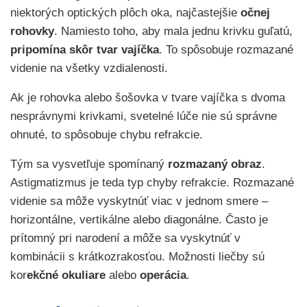
niektorých optických plôch oka, najčastejšie
očnej
rohovky
. Namiesto toho, aby mala jednu krivku guľatú,
pripomína skôr tvar vajíčka
. To spôsobuje rozmazané
videnie na všetky vzdialenosti.
Ak je rohovka alebo šošovka v tvare vajíčka s dvoma
nesprávnymi krivkami, svetelné lúče nie sú správne
ohnuté, to spôsobuje chybu refrakcie.
Tým sa vysvetľuje spomínaný
rozmazaný obraz
.
Astigmatizmus je teda typ chyby refrakcie. Rozmazané
videnie sa môže vyskytnúť viac v jednom smere –
horizontálne, vertikálne alebo diagonálne. Často je
prítomný pri narodení a môže sa vyskytnúť v
kombinácii s krátkozrakosťou. Možnosti liečby sú
kor
ekčné okuliare
alebo
operácia
.