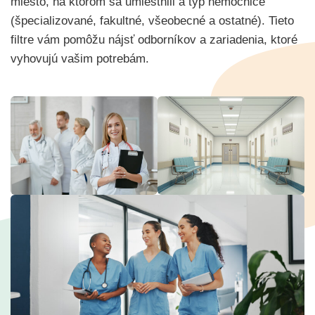
miesto, na ktorom sa umiestnili a typ nemocnice
(špecializované, fakultné, všeobecné a ostatné). Tieto
filtre vám pomôžu nájsť odborníkov a zariadenia, ktoré
vyhovujú vašim potrebám.