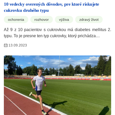
10 vedecky overených dôvodov, pre ktoré riskujete
cukrovku druhého typu
ochorenia
rozhovor
výživa
zdravý život
Až 9 z 10 pacientov s cukrovkou má diabetes mellitus 2.
typu. To je presne ten typ cukrovky, ktorý prichádza…
13.09.2023