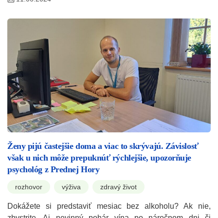
Ženy pijú častejšie doma a viac to skrývajú. Závislosť
však u nich môže prepuknúť rýchlejšie, upozorňuje
psychológ z Prednej Hory
rozhovor
výživa
zdravý život
Dokážete si predstaviť mesiac bez alkoholu? Ak nie,
zbystrite. Aj nevinný pohár vína po náročnom dni či