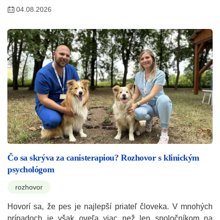
04.08.2026
Čo sa skrýva za canisterapiou? Rozhovor s klinickým
psychológom
rozhovor
Hovorí sa, že pes je najlepší priateľ človeka. V mnohých
prípadoch je však oveľa viac než len spoločníkom na