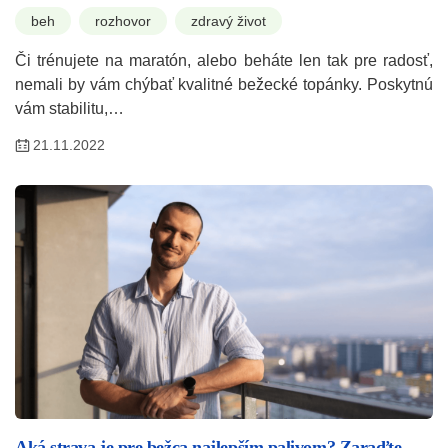
beh
rozhovor
zdravý život
Či trénujete na maratón, alebo beháte len tak pre radosť,
nemali by vám chýbať kvalitné bežecké topánky. Poskytnú
vám stabilitu,…
21.11.2022
Aká strava je pre bežca najlepším palivom? Zaraďte