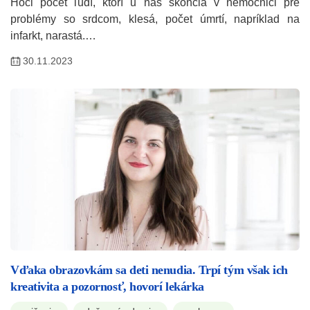
Hoci počet ľudí, ktorí u nás skončia v nemocnici pre
problémy so srdcom, klesá, počet úmrtí, napríklad na
infarkt, narastá.…
30.11.2023
Vďaka obrazovkám sa deti nenudia. Trpí tým však ich
kreativita a pozornosť, hovorí lekárka