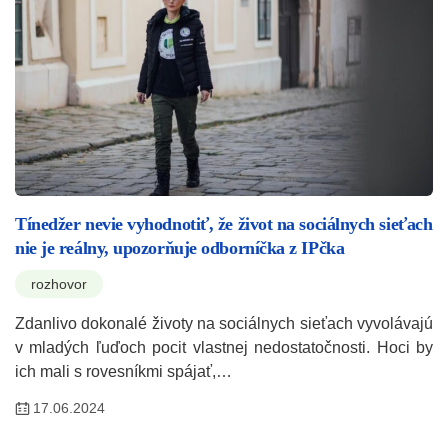
Tínedžer nevie vyhodnotiť, že život na sociálnych sieťach
nie je reálny, upozorňuje odborníčka z IPčka
rozhovor
Zdanlivo dokonalé životy na sociálnych sieťach vyvolávajú
v mladých ľuďoch pocit vlastnej nedostatočnosti. Hoci by
ich mali s rovesníkmi spájať,…
17.06.2024