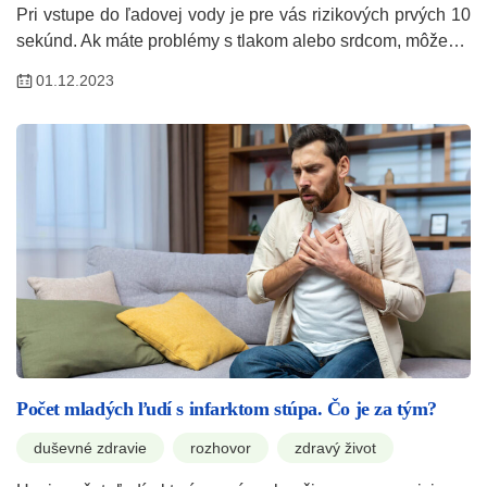
Pri vstupe do ľadovej vody je pre vás rizikových prvých 10
sekúnd. Ak máte problémy s tlakom alebo srdcom, môže…
01.12.2023
Počet mladých ľudí s infarktom stúpa. Čo je za tým?
duševné zdravie
rozhovor
zdravý život