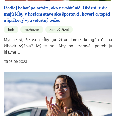
Radšej behať po asfalte, ako nerobiť nič. Obézni ľudia
majú kĺby v horšom stave ako športovci, hovorí ortopéd
a špičkový vytrvalostný bežec
beh
rozhovor
zdravý život
Myslíte si, že vám kĺby „udrží vo forme“ kolagén či iná
kĺbová výživa? Mýlite sa. Aby boli zdravé, potrebujú
hlavne…
05.09.2023