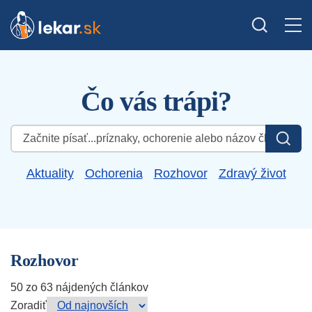
Čo vás trápi?
Hľadať:
Aktuality
Ochorenia
Rozhovor
Zdravý život
Rozhovor
50 zo 63 nájdených článkov
Zoradiť