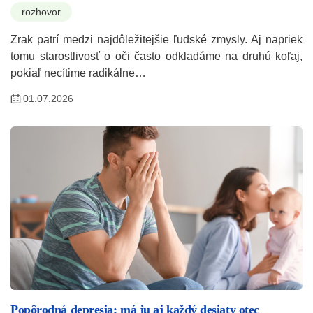
rozhovor
Zrak patrí medzi najdôležitejšie ľudské zmysly. Aj napriek
tomu starostlivosť o oči často odkladáme na druhú koľaj,
pokiaľ necítime radikálne…
01.07.2026
Popôrodná depresia: má ju aj každý desiaty otec