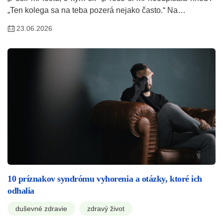
„Ten kolega sa na teba pozerá nejako často.“ Na…
23.06.2026
10 príznakov syndrómu vyhorenia a otázky, ktoré ich
odhalia
duševné zdravie
zdravý život