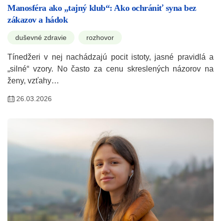
Manosféra ako „tajný klub“: Ako ochrániť syna bez
zákazov a hádok
duševné zdravie
rozhovor
Tínedžeri v nej nachádzajú pocit istoty, jasné pravidlá a
„silné“ vzory. No často za cenu skreslených názorov na
ženy, vzťahy…
26.03.2026