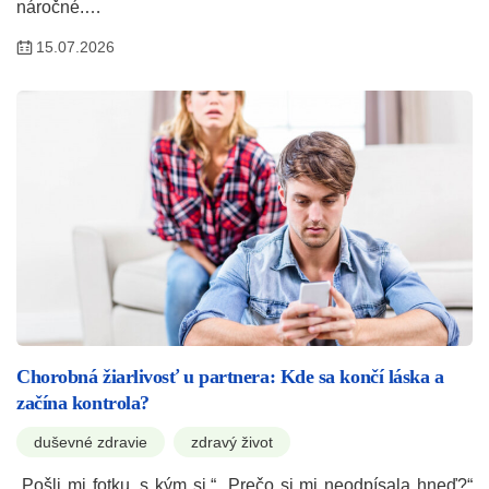
náročné.…
15.07.2026
Chorobná žiarlivosť u partnera: Kde sa končí láska a
začína kontrola?
duševné zdravie
zdravý život
„Pošli mi fotku, s kým si.“ „Prečo si mi neodpísala hneď?“