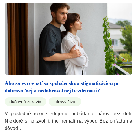
Ako sa vyrovnať so spoločenskou stigmatizáciou pri
dobrovoľnej a nedobrovoľnej bezdetnosti?
duševné zdravie
zdravý život
V posledné roky sledujeme pribúdanie párov bez detí.
Niektoré si to zvolili, iné nemali na výber. Bez ohľadu na
dôvod…