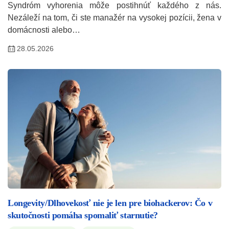
Syndróm vyhorenia môže postihnúť každého z nás.
Nezáleží na tom, či ste manažér na vysokej pozícii, žena v
domácnosti alebo…
28.05.2026
Longevity/Dlhovekosť nie je len pre biohackerov: Čo v
skutočnosti pomáha spomaliť starnutie?