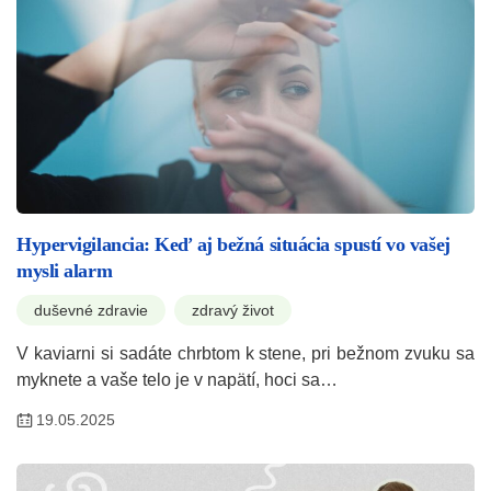
Hypervigilancia: Keď aj bežná situácia spustí vo vašej
mysli alarm
duševné zdravie
zdravý život
V kaviarni si sadáte chrbtom k stene, pri bežnom zvuku sa
myknete a vaše telo je v napätí, hoci sa…
19.05.2025