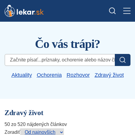
Čo vás trápi?
Hľadať:
Aktuality
Ochorenia
Rozhovor
Zdravý život
Zdravý život
50 zo 520 nájdených článkov
Zoradiť