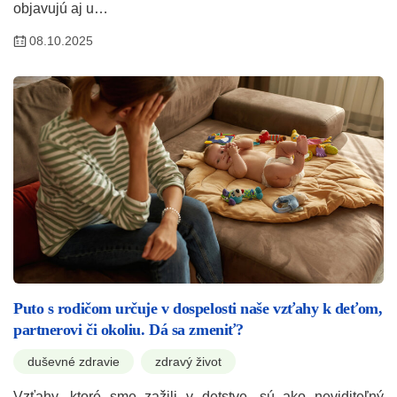
objavujú aj u…
08.10.2025
Puto s rodičom určuje v dospelosti naše vzťahy k deťom,
partnerovi či okoliu. Dá sa zmeniť?
duševné zdravie
zdravý život
Vzťahy, ktoré sme zažili v detstve, sú ako neviditeľný