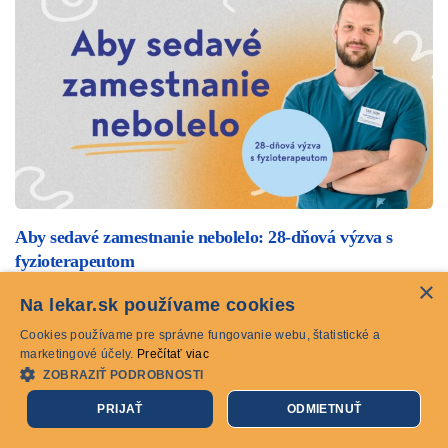
Aby sedavé zamestnanie nebolelo: 28-dňová výzva s
fyzioterapeutom
×
návody a tipy
zdravý život
Na lekar.sk používame cookies
Cookies používame pre správne fungovanie webu, štatistické a
Sedíte veľkú časť dňa a cítite, že trpí vaša krčná chrbtica,
marketingové účely.
Prečítať viac
hlava aj držanie tela? Pomôžeme vám. Zapojte sa do…
ZOBRAZIŤ PODROBNOSTI
14.05.2025
PRIJAŤ
ODMIETNUŤ