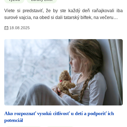
Viete si predstaviť, že by ste každý deň raňajkovali iba
surové vajcia, na obed si dali tatarský biftek, na večeru…
18.08.2025
Ako rozpoznať vysokú citlivosť u detí a podporiť ich
potenciál