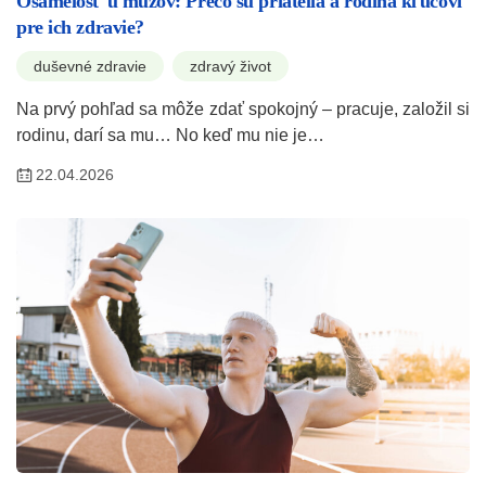
Osamelosť u mužov: Prečo sú priatelia a rodina kľúčoví
pre ich zdravie?
duševné zdravie
zdravý život
Na prvý pohľad sa môže zdať spokojný – pracuje, založil si
rodinu, darí sa mu… No keď mu nie je…
22.04.2026