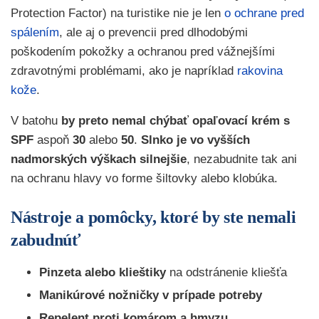
Protection Factor) na turistike nie je len
o ochrane pred
spálením
, ale aj o prevencii pred dlhodobými
poškodením pokožky a ochranou pred vážnejšími
zdravotnými problémami, ako je napríklad
rakovina
kože
.
V batohu
by preto nemal chýbať opaľovací krém s
SPF
aspoň
30
alebo
50
.
Slnko je
vo vyšších
nadmorských výškach silnejšie
, nezabudnite tak ani
na ochranu hlavy vo forme šiltovky alebo klobúka.
Nástroje a pomôcky, ktoré by ste nemali
zabudnúť
Pinzeta alebo klieštiky
na odstránenie kliešťa
Manikúrové nožničky v prípade potreby
Repelent proti komárom a hmyzu