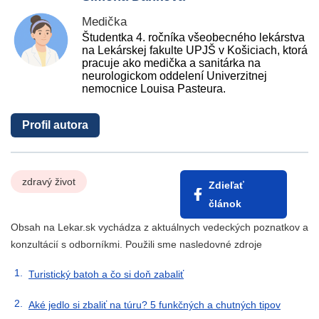
Medička
Študentka 4. ročníka všeobecného lekárstva
na Lekárskej fakulte UPJŠ v Košiciach, ktorá
pracuje ako medička a sanitárka na
neurologickom oddelení Univerzitnej
nemocnice Louisa Pasteura.
Profil autora
zdravý život
Zdieľať
článok
Obsah na Lekar.sk vychádza z aktuálnych vedeckých poznatkov a
konzultácií s odborníkmi. Použili sme nasledovné zdroje
Turistický batoh a čo si doň zabaliť
Aké jedlo si zbaliť na túru? 5 funkčných a chutných tipov