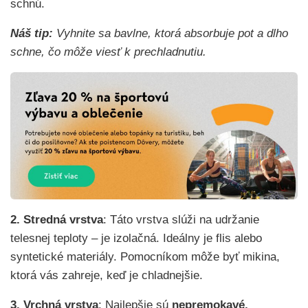
schnú.
Náš tip:
Vyhnite sa bavlne, ktorá absorbuje pot a dlho
schne, čo môže viesť k prechladnutiu.
2.
Stredná vrstva
: Táto vrstva slúži na udržanie
telesnej teploty – je izolačná. Ideálny je flis alebo
syntetické materiály. Pomocníkom môže byť mikina,
ktorá vás zahreje, keď je chladnejšie.
3. Vrchná vrstva
: Najlepšie sú
nepremokavé,