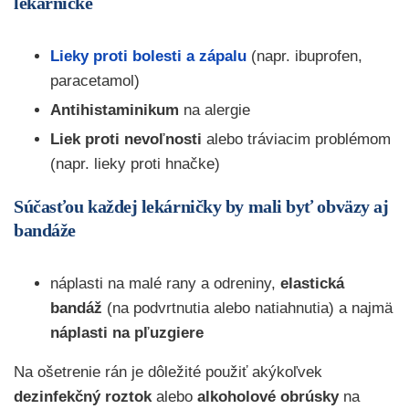
lekárničke
Lieky proti bolesti a zápalu
(napr. ibuprofen,
paracetamol)
Antihistaminikum
na alergie
Liek proti nevoľnosti
alebo tráviacim problémom
(napr. lieky proti hnačke)
Súčasťou každej lekárničky by mali byť obväzy aj
bandáže
náplasti na malé rany a odreniny,
elastická
bandáž
(na podvrtnutia alebo natiahnutia) a najmä
náplasti na pľuzgiere
Na ošetrenie rán je dôležité použiť akýkoľvek
dezinfekčný roztok
alebo
alkoholové obrúsky
na