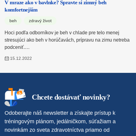
V mraze ako v bavlnke? Spravte si zimný beh
komfortnejším
beh
zdravý život
Hoci podľa odborníkov je beh v chlade pre telo menej
stresujúci ako beh v horúčavách, prípravu na zimu netreba
podceniť.…
15.12.2022
Chcete dostávať novinky?
Odoberajte náš newsletter a získajte prístup k
tréningovým plánom, jedálničkom, súťažiam a
novinkám zo sveta zdravotníctva priamo od