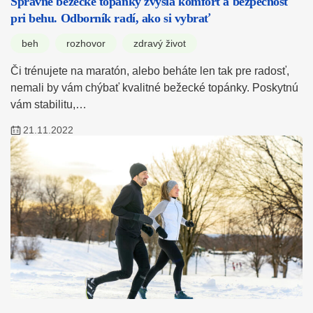
Správne bežecké topánky zvýšia komfort a bezpečnosť
pri behu. Odborník radí, ako si vybrať
beh
rozhovor
zdravý život
Či trénujete na maratón, alebo beháte len tak pre radosť,
nemali by vám chýbať kvalitné bežecké topánky. Poskytnú
vám stabilitu,…
21.11.2022