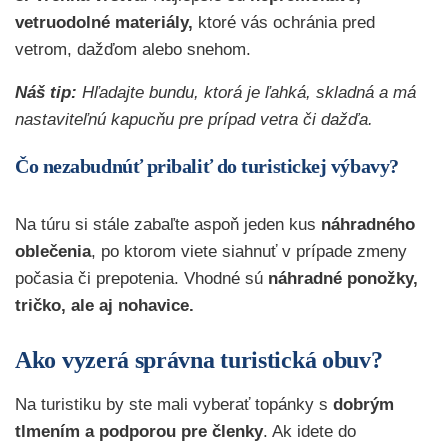
vetruodolné materiály,
ktoré vás ochránia pred
vetrom, dažďom alebo snehom.
Náš tip:
Hľadajte bundu, ktorá je ľahká, skladná a má
nastaviteľnú kapucňu pre prípad vetra či dažďa.
Čo nezabudnúť pribaliť do turistickej výbavy?
Na túru si stále zabaľte aspoň jeden kus
náhradného
oblečenia
, po ktorom viete siahnuť v prípade zmeny
počasia či prepotenia. Vhodné sú
náhradné ponožky,
tričko, ale aj nohavic
e.
Ako vyzerá správna turistická obuv?
Na turistiku by ste mali vyberať topánky s
dobrým
tlmením a podporou pre členky
. Ak idete do