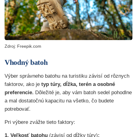
Zdroj: Freepik.com
Vhodný batoh
Výber správneho batohu na turistiku závisí od rôznych
faktorov, ako je
typ túry, dĺžka, terén a osobné
preferencie.
Dôležité je, aby vám batoh sedel pohodlne
a mal dostatočnú kapacitu na všetko, čo budete
potrebovať.
Pri výbere zvážte tieto faktory:
1. Veľkosť batohu
(závisí od dĺžky túry)
: