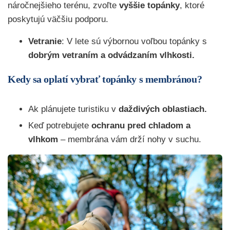
náročnejšieho terénu, zvoľte
vyššie topánky
, ktoré
poskytujú väčšiu podporu.
Vetranie
: V lete sú výbornou voľbou topánky s
dobrým vetraním a odvádzaním vlhkosti.
Kedy sa oplatí vybrať topánky s membránou?
Ak plánujete turistiku v
daždivých oblastiach.
Keď potrebujete
ochranu pred chladom a
vlhkom
– membrána vám drží nohy v suchu.