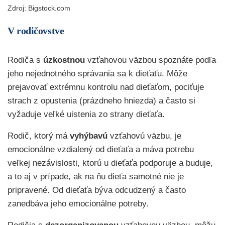
Zdroj:
Bigstock.com
V rodičovstve
Rodiča s
úzkostnou
vzťahovou väzbou spoznáte podľa
jeho nejednotného správania sa k dieťaťu. Môže
prejavovať extrémnu kontrolu nad dieťaťom, pociťuje
strach z opustenia (prázdneho hniezda) a často si
vyžaduje veľké uistenia zo strany dieťaťa.
Rodič, ktorý má
vyhýbavú
vzťahovú väzbu, je
emocionálne vzdialený od dieťaťa a máva potrebu
veľkej nezávislosti, ktorú u dieťaťa podporuje a buduje,
a to aj v prípade, ak na ňu dieťa samotné nie je
pripravené. Od dieťaťa býva odcudzený a často
zanedbáva jeho emocionálne potreby.