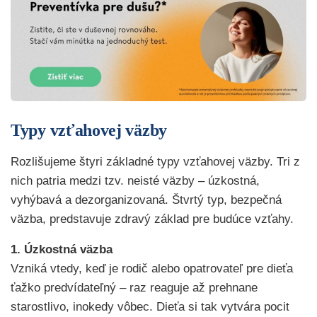
Typy vzťahovej väzby
Rozlišujeme štyri základné typy vzťahovej väzby. Tri z
nich patria medzi tzv. neisté väzby – úzkostná,
vyhýbavá a dezorganizovaná. Štvrtý typ, bezpečná
väzba, predstavuje zdravý základ pre budúce vzťahy.
1. Úzkostná väzba
Vzniká vtedy, keď je rodič alebo opatrovateľ pre dieťa
ťažko predvídateľný – raz reaguje až prehnane
starostlivo, inokedy vôbec. Dieťa si tak vytvára pocit