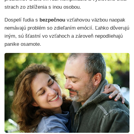
strach zo zblíženia s inou osobou.
Dospelí ľudia s
bezpečnou
vzťahovou väzbou naopak
nemávajú problém so zdieľaním emócií. Ľahko dôverujú
iným, sú šťastní vo vzťahoch a zároveň nepodliehajú
panike osamote.