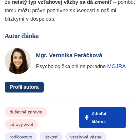
že
neistý typ vzťahovej väzby sa dá zmeniť
– pomôcť
tomu môžu práve pozitívne skúsenosti s našimi
blízkymi v dospelosti.
Autor článku
Mgr. Veronika Peráčková
Psychologička online poradne
MOJRA
Profil autora
duševné zdravie
Zdieľať
článok
zdravý život
rodičovstvo
úzkosť
vzťahová väzba