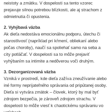
neistoty a zmätku. V dospelosti sa tento vzorec
prejavuje silnou potrebou blízkosti, ale aj strachom z
odmietnutia či opustenia.
2. Vyhýbavá väzba
Ak dieťa nedostáva emocionálnu podporu, útechu či
starostlivosť (napríklad pri kŕmení, obliekaní alebo
počas choroby), naučí sa spoliehať samo na seba a
city potláčať. V dospelosti sa to môže prejaviť
vyhýbaním sa intimite a nedôverou voči druhým.
3. Dezorganizovaná väzba
Vzniká v prostredí, kde dieťa zažíva zneužívanie alebo
iné formy neprijateľného správania od pripútanej osoby.
Dieťa si vytvára zmätok – človek, ktorý by mal byť
zdrojom bezpečia, je zároveň zdrojom strachu. V
dospelosti to môže viesť k chaotickému správaniu vo