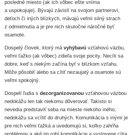
posledné miesto (ak ich vôbec ešte vníma
a uspokojuje). Bývajú závislí na svojom partnerovi,
deťoch či iných blízkych, mávajú veľmi silný strach
z odmietnutia a je pre nich skutočne náročné byť
osamote.
Dospelý človek, ktorý má
vyhýbavú
vzťahovú väzbu,
veľmi ťažko (ak vôbec) zdieľa svoje pocity. Necíti sa
dobre, keď s niekým začína byť v blízkom vzťahu.
Môže pôsobiť alebo sa cítiť nezaujatý a osamote sú
veľmi spokojný.
Dospelí ľudia s
dezorganizovanou
vzťahovou väzbou
nedokážu len tak niekomu dôverovať. Takisto si
nevedia predstaviť seba na mieste niekoho iného,
nedokážu sa vcítiť do druhých. Komunikácia s inými je
pre nich veľmi ťažká a uvedomujú si, koľko zahŕňa
problémov a aké im robí komplikácie a vyslovene cítia