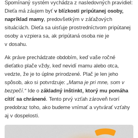
Spomínaný systém vychádza z nasledovných pravidiel:
Dieťa má záujem byť
v blízkosti pripútanej osoby,
napríklad mamy
, predovšetkým v záťažových
situáciách. Dieťa sa uisťuje prostredníctvom pripútanej
osoby a vzpiera sa, ak pripútaná osoba nie je
v dosahu.
Ak práve prechádzate obdobím, keď vaše ročné
dieťatko plače vždy, keď nevidí mamu alebo otca,
vedzte, že je to úplne prirodzené. Plač je len jeho
spôsob, ako si potvrdzuje:
„Mama je pri mne, som v
bezpečí.“
Ide o
základný inštinkt, ktorý mu pomáha
cítiť sa chránené
. Tento prvý vzťah zároveň tvorí
predobraz toho, ako budeme vnímať a vytvárať vzťahy
aj v dospelosti.