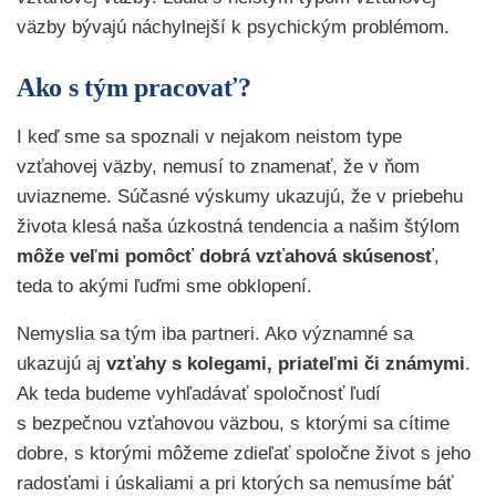
väzby bývajú náchylnejší k psychickým problémom.
Ako s tým pracovať?
I keď sme sa spoznali v nejakom neistom type
vzťahovej väzby, nemusí to znamenať, že v ňom
uviazneme. Súčasné výskumy ukazujú, že v priebehu
života klesá naša úzkostná tendencia a našim štýlom
môže veľmi pomôcť dobrá vzťahová skúsenosť
,
teda to akými ľuďmi sme obklopení.
Nemyslia sa tým iba partneri. Ako významné sa
ukazujú aj
vzťahy s kolegami, priateľmi či známymi
.
Ak teda budeme vyhľadávať spoločnosť ľudí
s bezpečnou vzťahovou väzbou, s ktorými sa cítime
dobre, s ktorými môžeme zdieľať spoločne život s jeho
radosťami i úskaliami a pri ktorých sa nemusíme báť