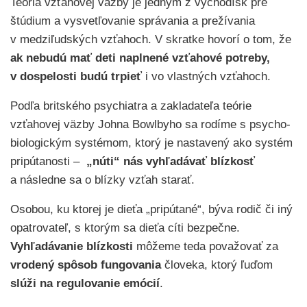
Teória vzťahovej väzby je jedným z východísk pre
štúdium a vysvetľovanie správania a prežívania
v medziľudských vzťahoch. V skratke hovorí o tom, že
ak nebudú mať
deti naplnené vzťahové potreby,
v dospelosti budú trpieť
i vo vlastných vzťahoch.
Podľa britského psychiatra a zakladateľa teórie
vzťahovej väzby Johna Bowlbyho sa rodíme s psycho-
biologickým systémom, ktorý je nastavený ako systém
pripútanosti –
„núti“ nás vyhľadávať blízkosť
a následne sa o blízky vzťah starať.
Osobou, ku ktorej je dieťa „pripútané“, býva rodič či iný
opatrovateľ, s ktorým sa dieťa cíti bezpečne.
Vyhľadávanie blízkosti
môžeme teda považovať za
vrodený spôsob fungovania
človeka, ktorý ľuďom
slúži na regulovanie emócií
.