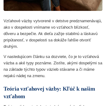
Vzťahové väzby vytvorené v detstve predznamenávajú,
ako v dospelosti vnímame vo vzťahoch blízkosť,
dôveru a bezpečie. Ak dieťa zažije stabilnú a láskavú
pripútanosť, v dospelosti sa dokáže ľahšie otvoriť
druhým.
V nasledujúcom článku sa dozviete, čo je to vzťahová
väzba a aké typy poznáme. Zistíte, akými dospelými sa
na základe týchto typov väzieb stávame a či máme
nejakú nádej na zmenu.
Teória vzťahovej väzby: Kľúč k našim
vzťahom