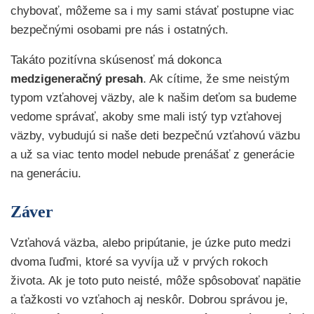
chybovať, môžeme sa i my sami stávať postupne viac
bezpečnými osobami pre nás i ostatných.
Takáto pozitívna skúsenosť má dokonca
medzigeneračný presah
. Ak cítime, že sme neistým
typom vzťahovej väzby, ale k našim deťom sa budeme
vedome správať, akoby sme mali istý typ vzťahovej
väzby, vybudujú si naše deti bezpečnú vzťahovú väzbu
a už sa viac tento model nebude prenášať z generácie
na generáciu.
Záver
Vzťahová väzba, alebo pripútanie, je úzke puto medzi
dvoma ľuďmi, ktoré sa vyvíja už v prvých rokoch
života. Ak je toto puto neisté, môže spôsobovať napätie
a ťažkosti vo vzťahoch aj neskôr. Dobrou správou je,