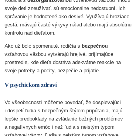
Rodičia s
dezorganizovanou
vzťahovou väzbou môžu
svoje deti zneužívať, sú emocionálne nedostupní. Ich
správanie je hodnotené ako desivé. Využívajú hroziace
gestá, mávajú časté výkyvy nálad alebo majú absolútnu
kontrolu nad dieťaťom.
Ako už bolo spomenuté, rodičia s
bezpečnou
vzťahovou väzbou vytvárajú hrejivé, prijímajúce
prostredie, kde dieťa dostáva adekvátne reakcie na
svoje potreby a pocity, bezpečie a prijatie.
V psychickom zdraví
Vo všeobecnosti môžeme povedať, že dospievajúci
i dospelí ľudia s bezpečným štýlom pripútania, majú
lepšie predpoklady na zvládanie bežných problémov
a negatívnych emócií než ľudia s neistým typom
vzťahovej väzby. Ľudia s neistým typom vzťahovej