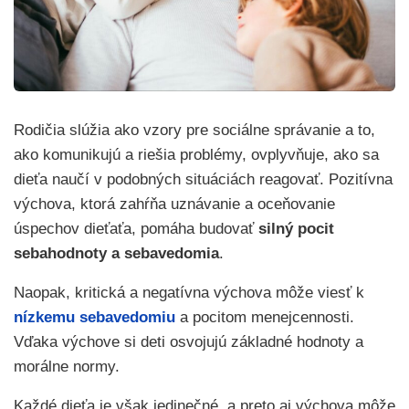
Rodičia slúžia ako vzory pre sociálne správanie a to,
ako komunikujú a riešia problémy, ovplyvňuje, ako sa
dieťa naučí v podobných situáciách reagovať. Pozitívna
výchova, ktorá zahŕňa uznávanie a oceňovanie
úspechov dieťaťa, pomáha budovať
silný pocit
sebahodnoty a sebavedomia
.
Naopak, kritická a negatívna výchova môže viesť k
nízkemu sebavedomiu
a pocitom menejcennosti.
Vďaka výchove si deti osvojujú základné hodnoty a
morálne normy.
Každé dieťa je však jedinečné, a preto aj výchova môže