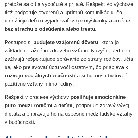
pretože sa cítia vypočuté a prijaté. Rešpekt vo výchove
tiež podporuje otvorenú a úprimnú komunikáciu, čo
umožňuje deťom vyjadrovať svoje myšlienky a emócie
bez strachu z odsúdenia alebo trestu.
Postupne si
budujete vzájomnú dôveru
, ktorá je
základom každého zdravého vzťahu. Navyše, keď deti
zažívajú rešpektujúce správanie zo strany rodičov, učia
sa, ako prejavovať úctu voči ostatným, čo prispieva k
rozvoju sociálnych zručností
a schopnosti budovať
pozitívne vzťahy mimo rodiny.
Rešpekt v procese výchovy
posilňuje emocionálne
puto medzi rodičmi a deťmi,
podporuje zdravý vývoj
dieťaťa a pripravuje ho na úspešné medziľudské vzťahy
v budúcnosti.