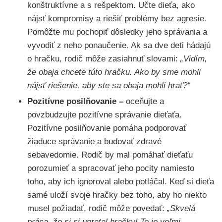
konštruktívne a s rešpektom. Učte dieťa, ako
nájsť kompromisy a riešiť problémy bez agresie.
Pomôžte mu pochopiť dôsledky jeho správania a
vyvodiť z neho ponaučenie. Ak sa dve deti hádajú
o hračku, rodič môže zasiahnuť slovami:
„Vidím,
že obaja chcete túto hračku. Ako by sme mohli
nájsť riešenie, aby ste sa obaja mohli hrať?“
Pozitívne posilňovanie –
oceňujte a
povzbudzujte pozitívne správanie dieťaťa.
Pozitívne posilňovanie pomáha podporovať
žiaduce správanie a budovať zdravé
sebavedomie. Rodič by mal pomáhať dieťaťu
porozumieť a spracovať jeho pocity namiesto
toho, aby ich ignoroval alebo potláčal. Keď si dieťa
samé uloží svoje hračky bez toho, aby ho niekto
musel požiadať, rodič môže povedať:
„Skvelá
práca, že si si upratal hračky! To je veľmi