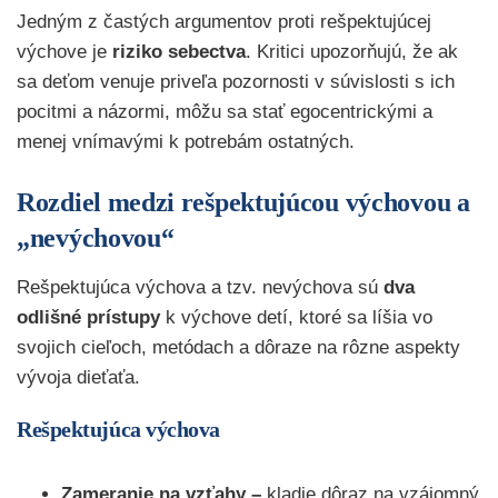
Jedným z častých argumentov proti rešpektujúcej
výchove je
riziko sebectva
. Kritici upozorňujú, že ak
sa deťom venuje priveľa pozornosti v súvislosti s ich
pocitmi a názormi, môžu sa stať egocentrickými a
menej vnímavými k potrebám ostatných.
Rozdiel medzi rešpektujúcou výchovou a
„nevýchovou“
Rešpektujúca výchova a tzv. nevýchova sú
dva
odlišné prístupy
k výchove detí, ktoré sa líšia vo
svojich cieľoch, metódach a dôraze na rôzne aspekty
vývoja dieťaťa.
Rešpektujúca výchova
Zameranie na vzťahy –
kladie dôraz na vzájomný