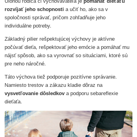
Úlohou rodiča či vychovávateľa je
pomáhať dieťaťu
rozvíjať jeho schopnosti
a učiť ho, ako sa v
spoločnosti správať, pričom zohľadňuje jeho
individuálne potreby.
Základný pilier rešpektujúcej výchovy je aktívne
počúvať dieťa, rešpektovať jeho emócie a pomáhať mu
nájsť spôsob, ako sa vyrovnať so situáciami, ktoré sú
pre neho náročné.
Táto výchova tiež podporuje pozitívne správanie.
Namiesto trestov a zákazu kladie dôraz na
vysvetľovanie dôsledkov
a podporu sebareflexie
dieťaťa.