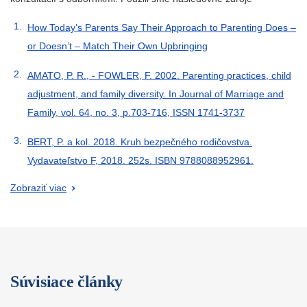
How Today’s Parents Say Their Approach to Parenting Does –
or Doesn’t – Match Their Own Upbringing
AMATO, P. R., - FOWLER, F. 2002. Parenting practices, child
adjustment, and family diversity. In Journal of Marriage and
Family, vol. 64, no. 3, p.703-716, ISSN 1741-3737
BERT, P. a kol. 2018. Kruh bezpečného rodičovstva.
Vydavateľstvo F, 2018. 252s. ISBN 9788088952961.
Zobraziť viac
Súvisiace články