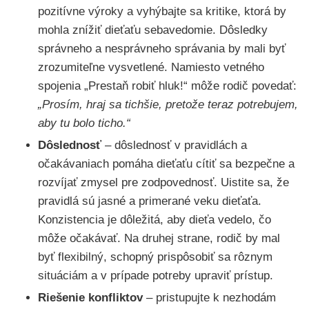
pozitívne výroky a vyhýbajte sa kritike, ktorá by
mohla znížiť dieťaťu sebavedomie. Dôsledky
správneho a nesprávneho správania by mali byť
zrozumiteľne vysvetlené. Namiesto vetného
spojenia „Prestaň robiť hluk!“ môže rodič povedať:
„Prosím, hraj sa tichšie, pretože teraz potrebujem,
aby tu bolo ticho.“
Dôslednosť
–
dôslednosť v pravidlách a
očakávaniach pomáha dieťaťu cítiť sa bezpečne a
rozvíjať zmysel pre zodpovednosť. Uistite sa, že
pravidlá sú jasné a primerané veku dieťaťa.
Konzistencia je dôležitá, aby dieťa vedelo, čo
môže očakávať. Na druhej strane, rodič by mal
byť flexibilný, schopný prispôsobiť sa rôznym
situáciám a v prípade potreby upraviť prístup.
Riešenie konfliktov
– pristupujte k nezhodám