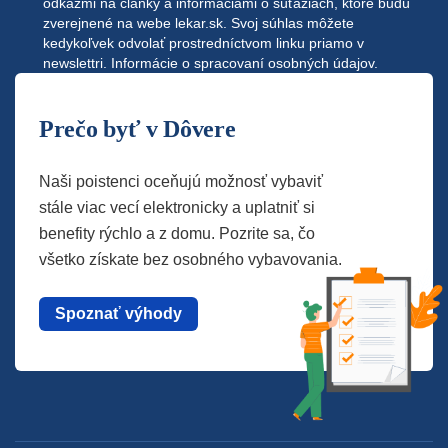
odkazmi na články a informáciami o súťažiach, ktoré budú
zverejnené na webe
lekar.sk
. Svoj súhlas môžete
kedykoľvek odvolať prostredníctvom linku priamo v
newslettri.
Informácie o spracovaní osobných údajov.
Prečo byť v Dôvere
Naši poistenci oceňujú možnosť vybaviť
stále viac vecí elektronicky a uplatniť si
benefity rýchlo a z domu. Pozrite sa, čo
všetko získate bez osobného vybavovania.
Spoznať výhody