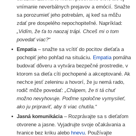
vnímanie neverbálnych prejavov a emócií. Snažte
sa porozumieť jeho potrebám, aj keď sa môžu
zdať pre dospelého nepochopiteľné. Napríklad:
„Vidím, že ťa to naozaj trápi. Chceš mi o tom
povedať viac?“
Empatia
– snažte sa vcítiť do pocitov dieťaťa a
pochopiť jeho pohľad na situáciu.
Empatia
pomáha
budovať dôveru a vytvára bezpečné prostredie, v
ktorom sa dieťa cíti pochopené a akceptované. Ak
nechce jesť zeleninu a hovorí, že ju nemá rado,
rodič môže povedať:
„Chápem, že ti tá chuť
možno nevyhovuje. Poďme spoločne vymyslieť,
ako ju pripraviť, aby ti viac chutila.“
Jasná komunikácia
– Rozprávajte sa s dieťaťom
otvorene a jasne. Vyjadrujte svoje očakávania a
hranice bez kriku alebo
hnevu
. Používajte