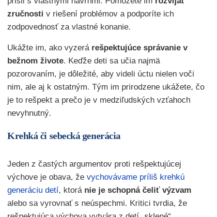
prišli s vlastnými návrhmi. Pomôžete im
rozvíjať
zručnosti
v riešení problémov a podporíte ich
zodpovednosť za vlastné konanie.
Ukážte im, ako vyzerá
rešpektujúce správanie v
bežnom živote
. Keďže deti sa učia najmä
pozorovaním, je dôležité, aby videli úctu nielen voči
nim, ale aj k ostatným. Tým im prirodzene ukážete, čo
je to rešpekt a prečo je v medziľudských vzťahoch
nevyhnutný.
Krehká či sebecká generácia
Jeden z častých argumentov proti rešpektujúcej
výchove je obava, že
vychovávame príliš krehkú
generáciu detí
, ktorá
nie je schopná čeliť výzvam
alebo sa vyrovnať s neúspechmi. Kritici tvrdia, že
rešpektujúca výchova vytvára z detí „sklené“