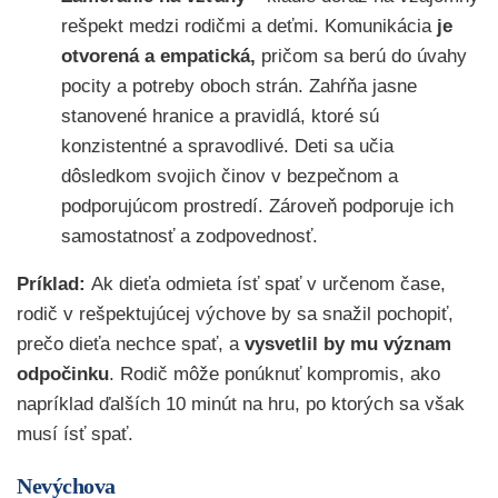
rešpekt medzi rodičmi a deťmi. Komunikácia
je
otvorená a empatická,
pričom sa berú do úvahy
pocity a potreby oboch strán. Zahŕňa jasne
stanovené hranice a pravidlá, ktoré sú
konzistentné a spravodlivé. Deti sa učia
dôsledkom svojich činov v bezpečnom a
podporujúcom prostredí. Zároveň podporuje ich
samostatnosť a zodpovednosť.
Príklad:
Ak dieťa odmieta ísť spať v určenom čase,
rodič v rešpektujúcej výchove by sa snažil pochopiť,
prečo dieťa nechce spať, a
vysvetlil by mu význam
odpočinku
. Rodič môže ponúknuť kompromis, ako
napríklad ďalších 10 minút na hru, po ktorých sa však
musí ísť spať.
Nevýchova