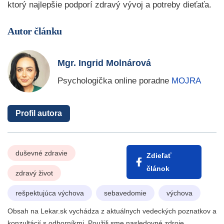
ktorý najlepšie podporí zdravý vývoj a potreby dieťaťa.
Autor článku
Mgr. Ingrid Molnárová
Psychologička online poradne
MOJRA
Profil autora
duševné zdravie
Zdieľať
článok
zdravý život
rešpektujúca výchova
sebavedomie
výchova
Obsah na Lekar.sk vychádza z aktuálnych vedeckých poznatkov a
konzultácií s odborníkmi. Použili sme nasledovné zdroje