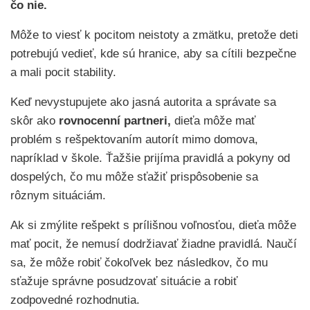
čo nie.
Môže to viesť k pocitom neistoty a zmätku, pretože deti
potrebujú vedieť, kde sú hranice, aby sa cítili bezpečne
a mali pocit stability.
Keď nevystupujete ako jasná autorita a správate sa
skôr ako
rovnocenní partneri,
dieťa môže mať
problém s rešpektovaním autorít mimo domova,
napríklad v škole. Ťažšie prijíma pravidlá a pokyny od
dospelých, čo mu môže sťažiť prispôsobenie sa
rôznym situáciám.
Ak si zmýlite rešpekt s prílišnou voľnosťou, dieťa môže
mať pocit, že nemusí dodržiavať žiadne pravidlá. Naučí
sa, že môže robiť čokoľvek bez následkov, čo mu
sťažuje správne posudzovať situácie a robiť
zodpovedné rozhodnutia.