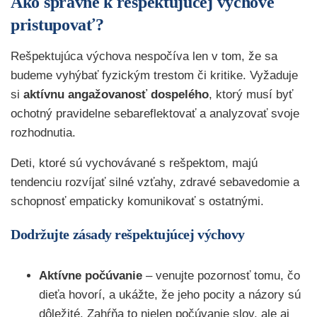
Ako správne k rešpektujúcej výchove
pristupovať?
Rešpektujúca výchova nespočíva len v tom, že sa
budeme vyhýbať fyzickým trestom či kritike. Vyžaduje
si
aktívnu angažovanosť dospelého
, ktorý musí byť
ochotný pravidelne sebareflektovať a analyzovať svoje
rozhodnutia.
Deti, ktoré sú vychovávané s rešpektom, majú
tendenciu rozvíjať silné vzťahy, zdravé sebavedomie a
schopnosť empaticky komunikovať s ostatnými.
Dodržujte zásady rešpektujúcej výchovy
Aktívne počúvanie
– venujte pozornosť tomu, čo
dieťa hovorí, a ukážte, že jeho pocity a názory sú
dôležité. Zahŕňa to nielen počúvanie slov, ale aj