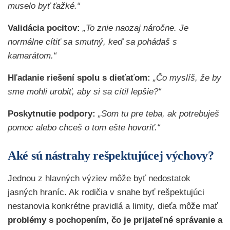
muselo byť ťažké.“
Validácia pocitov:
„To znie naozaj náročne. Je
normálne cítiť sa smutný, keď sa pohádaš s
kamarátom.“
Hľadanie riešení spolu s dieťaťom:
„Čo myslíš, že by
sme mohli urobiť, aby si sa cítil lepšie?“
Poskytnutie podpory:
„Som tu pre teba, ak potrebuješ
pomoc alebo chceš o tom ešte hovoriť.“
Aké sú nástrahy rešpektujúcej výchovy?
Jednou z hlavných výziev môže byť nedostatok
jasných hraníc. Ak rodičia v snahe byť rešpektujúci
nestanovia konkrétne pravidlá a limity, dieťa môže mať
problémy s pochopením, čo je prijateľné správanie a