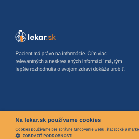
Pacient má právo na informácie. Čím viac
relevantných a neskreslených informácií má, tým
lepšie rozhodnutia o svojom zdraví dokáže urobiť.
Na lekar.sk používame cookies
© 2026 lekar.sk Všetky práva vyhradené
Cookies používame pre správne fungovanie webu, štatistické a marke
ZOBRAZIŤ PODROBNOSTI