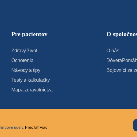
Pre pacientov
O spoločnos
Zdravý život
O nás
Ochorenia
DôveraPomáha
Návody a tipy
Bojovníci za z
Testy a kalkulačky
Mapa zdravotníctva
tingové účely.
Prečítať viac