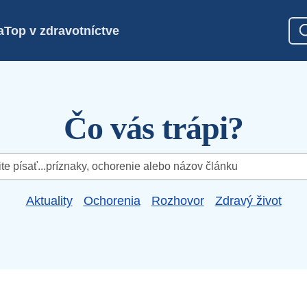
a
Top v zdravotníctve
Čo vás trápi?
Aktuality
Ochorenia
Rozhovor
Zdravý život