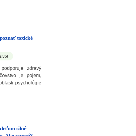
poznať toxické
život
 podporuje zdravý
ičovstvo je pojem,
oblasti psychológie
deťom silné
e. Ako vyzerá?