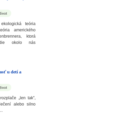
život
ekologická teória
teória amerického
nbrennera, ktorá
redie okolo nás
sť u detí a
život
ozplače „len tak“,
ečení alebo silno
m…