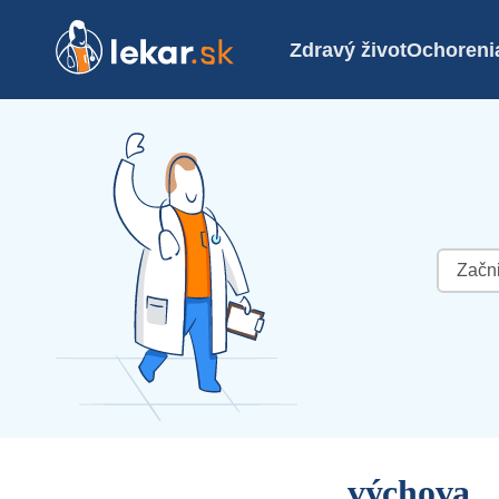
Zdravý život
Ochoreni
Hľadať:
výchova