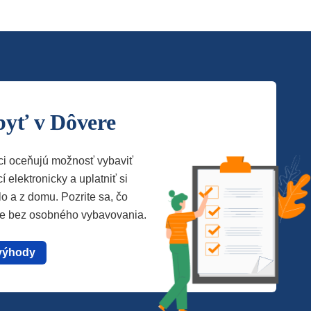
byť v Dôvere
ci oceňujú možnosť vybaviť
í elektronicky a uplatniť si
lo a z domu. Pozrite sa, čo
te bez osobného vybavovania.
výhody