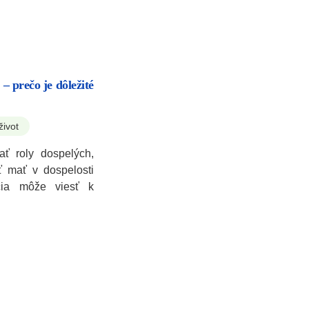
 – prečo je dôležité
život
ť roly dospelých,
ť mať v dospelosti
ácia môže viesť k