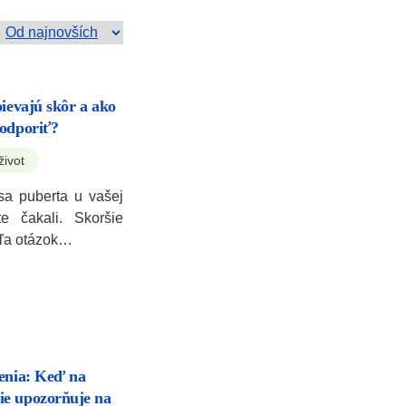
pievajú skôr a ako
podporiť?
život
sa puberta u vašej
e čakali. Skoršie
eľa otázok…
penia: Keď na
ie upozorňuje na