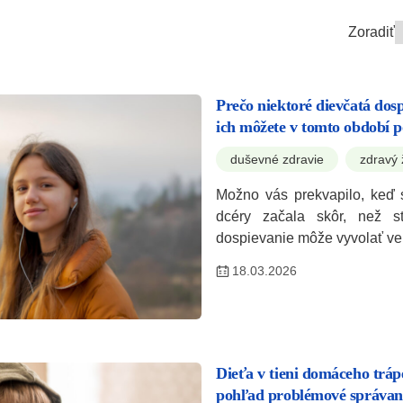
Zoradiť
Prečo niektoré dievčatá dos
ich môžete v tomto období 
duševné zdravie
zdravý 
Možno vás prekvapilo, keď 
dcéry začala skôr, než st
dospievanie môže vyvolať v
18.03.2026
Dieťa v tieni domáceho trá
pohľad problémové správan