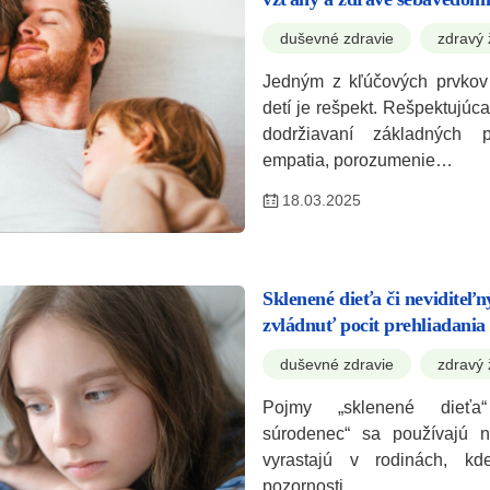
duševné zdravie
zdravý 
Jedným z kľúčových prvkov
detí je rešpekt. Rešpektujúc
dodržiavaní základných p
empatia, porozumenie…
18.03.2025
Sklenené dieťa či neviditeľ
zvládnuť pocit prehliadania
duševné zdravie
zdravý 
Pojmy „sklenené dieťa“
súrodenec“ sa používajú na
vyrastajú v rodinách, k
pozornosti…