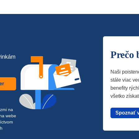
Prečo 
vinkám
Naši poisten
stále viac vec
er
benefity rých
všetko získa
azmi na
Spoznať 
 na webe
níctvom
ch