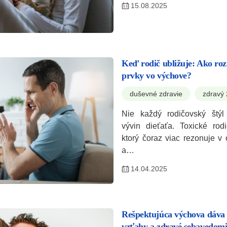
15.08.2025
Keď rodič ubližuje: Ako roz
prvky vo výchove?
duševné zdravie
zdravý 
Nie každý rodičovský štýl
vývin dieťaťa. Toxické rod
ktorý čoraz viac rezonuje v 
a…
14.04.2025
Rešpektujúca výchova dáva 
vzťahy a zdravé sebavedomi