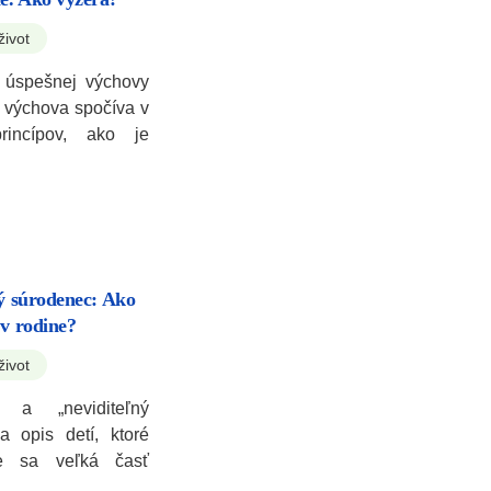
život
 úspešnej výchovy
a výchova spočíva v
rincípov, ako je
ný súrodenec: Ako
 v rodine?
život
 a „neviditeľný
 opis detí, ktoré
de sa veľká časť