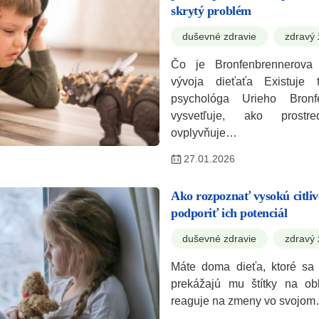
skrytý problém
duševné zdravie
zdravý 
Čo je Bronfenbrennerova 
vývoja dieťaťa Existuje 
psychológa Urieho Bronfe
vysvetľuje, ako prost
ovplyvňuje…
27.01.2026
Ako rozpoznať vysokú citlivo
podporiť ich potenciál
duševné zdravie
zdravý 
Máte doma dieťa, ktoré sa r
prekážajú mu štítky na obl
reaguje na zmeny vo svojo