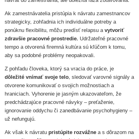
návrat do zamestnania, ale dôležitá fáza zotavovania.
Ak zamestnávatelia pristúpia k návratu zamestnancov
strategicky, zohľadnia ich individuálne potreby a
ponúknu flexibilitu, môžu predísť relapsu a
vytvoriť
zdravšie pracovné prostredie.
Udržateľné pracovné
tempo a otvorená firemná kultúra sú kľúčom k tomu,
aby sa podobné problémy neopakovali.
Z pohľadu človeka, ktorý sa vracia do práce, je
dôležité vnímať svoje telo
, sledovať varovné signály a
otvorene komunikovať o svojich možnostiach a
hraniciach. Vyhorenie je jasným ukazovateľom, že
predchádzajúce pracovné návyky – preťaženie,
ignorovanie oddychu či zanedbávanie psychohygieny –
už nefungujú.
Ak však k návratu
pristúpite rozvážne
a s dôrazom na