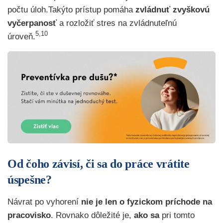
počtu úloh.Takýto prístup pomáha
zvládnuť zvyškovú
vyčerpanosť
a rozložiť stres na zvládnuteľnú
5,10
úroveň.
Od čoho závisí, či sa do práce vrátite
úspešne?
Návrat po vyhorení
nie je len o fyzickom príchode na
pracovisko
. Rovnako dôležité je,
ako sa
pri tomto