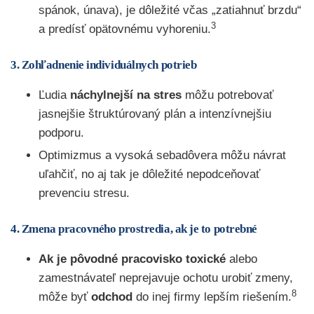
spánok, únava), je dôležité včas „zatiahnuť brzdu“
3
a predísť opätovnému vyhoreniu.
3. Zohľadnenie individuálnych potrieb
Ľudia
náchylnejší na stres
môžu potrebovať
jasnejšie štruktúrovaný plán a intenzívnejšiu
podporu.
Optimizmus a vysoká sebadôvera môžu návrat
uľahčiť, no aj tak je dôležité nepodceňovať
prevenciu stresu.
4. Zmena pracovného prostredia, ak je to potrebné
Ak je pôvodné pracovisko toxické
alebo
zamestnávateľ neprejavuje ochotu urobiť zmeny,
8
môže byť
odchod
do inej firmy lepším riešením.