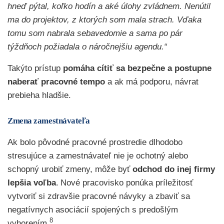
hneď pýtal, koľko hodín a aké úlohy zvládnem. Nenútil
ma do projektov, z ktorých som mala strach. Vďaka
tomu som nabrala sebavedomie a sama po pár
týždňoch požiadala o náročnejšiu agendu.“
Takýto prístup
pomáha cítiť sa bezpečne a postupne
naberať pracovné tempo
a ak má podporu, návrat
prebieha hladšie.
Zmena zamestnávateľa
Ak bolo pôvodné pracovné prostredie dlhodobo
stresujúce a zamestnávateľ nie je ochotný alebo
schopný urobiť zmeny, môže byť
odchod do inej firmy
lepšia voľba
.
Nové pracovisko ponúka príležitosť
vytvoriť si zdravšie pracovné návyky a zbaviť sa
negatívnych asociácií spojených s predošlým
8
vyhorením.