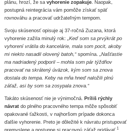
plánu, hrozí, že sa
vyhorenie zopakuje
. Naopak,
postupná reintegrácia vám pomôže získať späť
rovnováhu a pracovať udržateľným tempom.
Svoju skúsenosť opisuje aj 37-ročná Zuzana, ktorá
vyhorenie zažila minulý rok:
„Keď som sa prvýkrát po
vyhorení vrátila do kancelárie, mala som pocit, akoby
mi niekto nasadil olovený batoh,“
spomína.
„Našťastie
ma nadriadený podporil – mohla som pár týždňov
pracovať na skrátený úväzok, kým som sa znova
dostala do tempa. Keby na mňa hneď naložili plnú
záťaž, asi by som sa zosypala znova.“
Takáto skúsenosť nie je výnimočná.
Príliš rýchly
návrat
do plného pracovného tempa môže spôsobiť
opakované ťažkosti, v najhoršom prípade dokonca
ďalšie vyhorenie. Preto je dôležité k návratu pristupovať
1
premyslene a postupne si pracovnú záťaž pridávať.