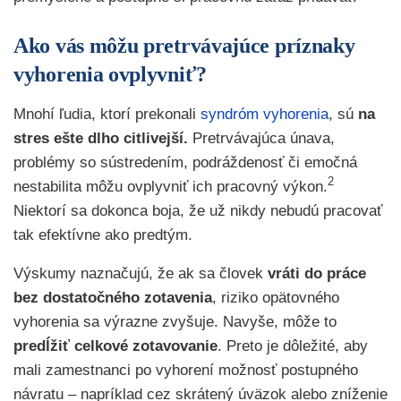
Ako vás môžu pretrvávajúce príznaky
vyhorenia ovplyvniť?
Mnohí ľudia, ktorí prekonali
syndróm vyhorenia
, sú
na
stres ešte dlho citlivejší.
Pretrvávajúca únava,
problémy so sústredením, podráždenosť či emočná
2
nestabilita môžu ovplyvniť ich pracovný výkon.
Niektorí sa dokonca boja, že už nikdy nebudú pracovať
tak efektívne ako predtým.
Výskumy naznačujú, že ak sa človek
vráti do práce
bez dostatočného zotavenia
, riziko opätovného
vyhorenia sa výrazne zvyšuje. Navyše, môže to
predĺžiť celkové zotavovanie
. Preto je dôležité, aby
mali zamestnanci po vyhorení možnosť postupného
návratu – napríklad cez skrátený úväzok alebo zníženie