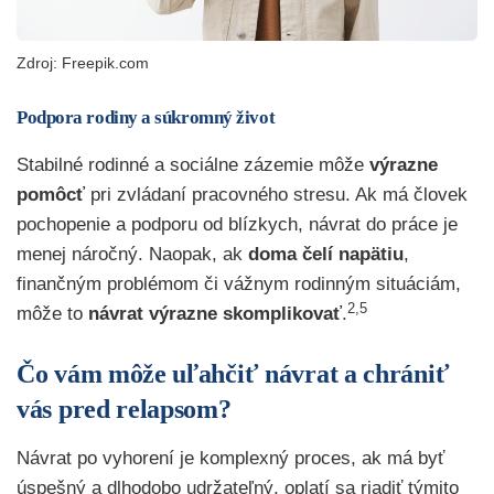
Zdroj: Freepik.com
Podpora rodiny a súkromný život
Stabilné rodinné a sociálne zázemie môže
výrazne
pomôcť
pri zvládaní pracovného stresu. Ak má človek
pochopenie a podporu od blízkych, návrat do práce je
menej náročný. Naopak, ak
doma čelí napätiu
,
finančným problémom či vážnym rodinným situáciám,
2,5
môže to
návrat výrazne skomplikovať
.
Čo vám môže uľahčiť návrat a chrániť
vás pred relapsom?
Návrat po vyhorení je komplexný proces, ak má byť
úspešný a dlhodobo udržateľný, oplatí sa riadiť týmito