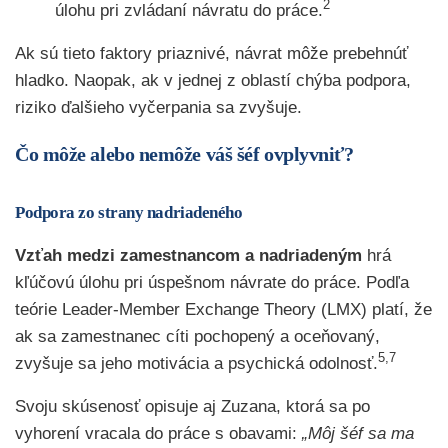
2
úlohu pri zvládaní návratu do práce.
Ak sú tieto faktory priaznivé, návrat môže prebehnúť
hladko. Naopak, ak v jednej z oblastí chýba podpora,
riziko ďalšieho vyčerpania sa zvyšuje.
Čo môže alebo nemôže váš šéf ovplyvniť?
Podpora zo strany nadriadeného
Vzťah medzi zamestnancom a nadriadeným
hrá
kľúčovú úlohu pri úspešnom návrate do práce. Podľa
teórie Leader-Member Exchange Theory (LMX) platí, že
ak sa zamestnanec cíti pochopený a oceňovaný,
5,7
zvyšuje sa jeho motivácia a psychická odolnosť.
Svoju skúsenosť opisuje aj Zuzana, ktorá sa po
vyhorení vracala do práce s obavami:
„Môj šéf sa ma