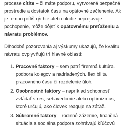
procese
cítite
– či máte podporu, vytvorené bezpečné
prostredie a dostatok času na opätovné začlenenie. Ak
je tempo príliš rýchle alebo okolie neprejavuje
pochopenie, môže dôjsť k
opätovnému preťaženiu a
návratu problémov.
Dlhodobé pozorovania aj výskumy ukazujú, že kvalitu
návratu ovplyvňujú tri hlavné oblasti:
Pracovné faktory
– sem patrí firemná kultúra,
podpora kolegov a nadriadených, flexibilita
pracovného času či rozdelenie úloh.
Osobnostné faktory
– napríklad schopnosť
zvládať stres, sebavedomie alebo optimizmus,
ktoré určujú, ako človek reaguje na záťaž.
Súkromné faktory
– rodinné zázemie, finančná
situácia a sociálna podpora zohrávajú kľúčovú