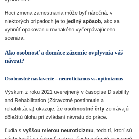
Hoci zmena zamestnania môže byť náročná, v
niektorých prípadoch je to
jediný spôsob
, ako sa
vyhnúť opakovaniu rovnakého vyčerpávajúceho
scenára.
Ako osobnosť a domáce zázemie ovplyvnia váš
návrat?
Osobnostné nastavenie – neuroticizmus vs. optimizmus
Výskum z roku 2021 uverejnený v časopise Disability
and Rehabilitation (Zdravotné postihnutie a
rehabilitácia) ukazuje, že
osobnostné črty
zohrávajú
dôležitú úlohu pri zvládaní návratu do práce.
Ľudia s
vyššou mierou neuroticizmu
, teda tí, ktorí sú
náchylnejší na úzkosť a stres, často vnímajú pracovné