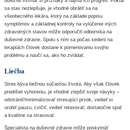
dôležité všímať si príznaky a najmä ich progres. Pokiaľ
sa stav nezlepšuje, je vhodné obrátiť sa na
všeobecného lekára, ktorý na základe popisu
symptómov a základnej kontroly na vylúčenie iných
zdravotných stavov môže odporučiť odborníka na
duševné zdravie. Spolu s ním sa počas sedení na
terapiách človek dostane k pomenovaniu svojho
problému a naučí sa, ako ho zvládať.
Liečba
Stres býva bežnou súčasťou života. Aby však človek
predišiel vyhoreniu, je vhodné zlepšiť svoje návyky –
odstrániť/minimalizovať stresujúci prvok, vedieť si
urobiť pauzu, cvičiť, vedieť relaxovať, dostatočne spať
a kvalitne sa stravovať.
Špecialista na duševné zdravie môže poskytnúť