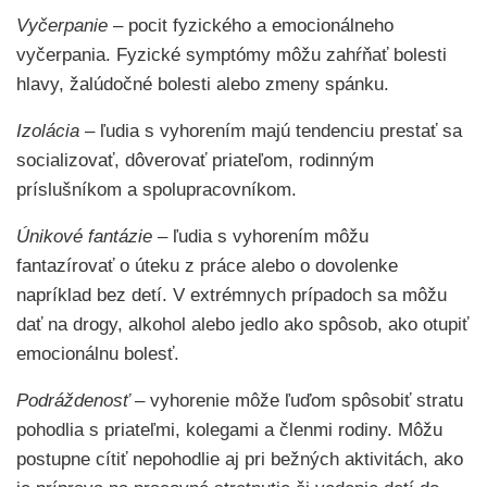
Vyčerpanie
– pocit fyzického a emocionálneho
vyčerpania. Fyzické symptómy môžu zahŕňať bolesti
hlavy, žalúdočné bolesti alebo zmeny spánku.
Izolácia
– ľudia s vyhorením majú tendenciu prestať sa
socializovať, dôverovať priateľom, rodinným
príslušníkom a spolupracovníkom.
Únikové fantázie
– ľudia s vyhorením môžu
fantazírovať o úteku z práce alebo o dovolenke
napríklad bez detí. V extrémnych prípadoch sa môžu
dať na drogy, alkohol alebo jedlo ako spôsob, ako otupiť
emocionálnu bolesť.
Podráždenosť
– vyhorenie môže ľuďom spôsobiť stratu
pohodlia s priateľmi, kolegami a členmi rodiny. Môžu
postupne cítiť nepohodlie aj pri bežných aktivitách, ako