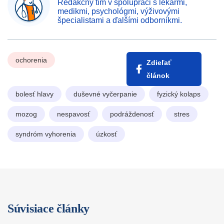
Redakčný tím v spolupráci s lekármi,
medikmi, psychológmi, výživovými
špecialistami a ďalšími odborníkmi.
ochorenia
Zdieľať
článok
bolesť hlavy
duševné vyčerpanie
fyzický kolaps
mozog
nespavosť
podráždenosť
stres
syndróm vyhorenia
úzkosť
Súvisiace články