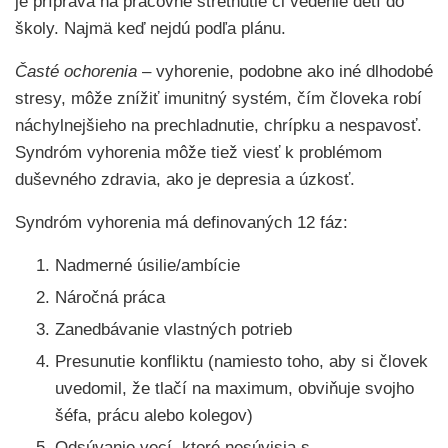
je príprava na pracovné stretnutie či vedenie detí do
školy. Najmä keď nejdú podľa plánu.
Časté ochorenia
– vyhorenie, podobne ako iné dlhodobé
stresy, môže znížiť imunitný systém, čím človeka robí
náchylnejšieho na prechladnutie, chrípku a nespavosť.
Syndróm vyhorenia môže tiež viesť k problémom
duševného zdravia, ako je depresia a úzkosť.
Syndróm vyhorenia má definovaných 12 fáz:
Nadmerné úsilie/ambície
Náročná práca
Zanedbávanie vlastných potrieb
Presunutie konfliktu (namiesto toho, aby si človek
uvedomil, že tlačí na maximum, obviňuje svojho
šéfa, prácu alebo kolegov)
Odsúvanie vecí, ktoré nesúvisia s