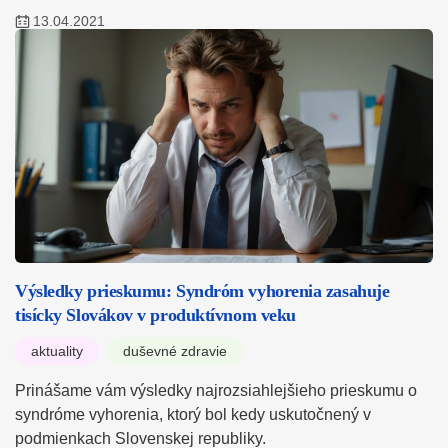
13.04.2021
Výsledky prieskumu: Syndróm vyhorenia zasahuje
tisícky Slovákov v produktívnom veku
aktuality
duševné zdravie
Prinášame vám výsledky najrozsiahlejšieho prieskumu o
syndróme vyhorenia, ktorý bol kedy uskutočnený v
podmienkach Slovenskej republiky.