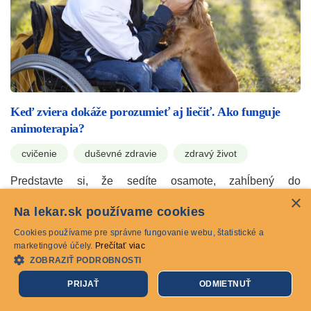
Keď zviera dokáže porozumieť aj liečiť. Ako funguje
animoterapia?
cvičenie
duševné zdravie
zdravý život
Predstavte si, že sedíte osamote, zahĺbený do
×
pochmúrnych myšlienok. Vnútorným monológom ste
Na lekar.sk používame cookies
dospeli k tomu, že ste úplne nanič, totálne bezcenný.…
Cookies používame pre správne fungovanie webu, štatistické a
15.12.2022
marketingové účely.
Prečítať viac
ZOBRAZIŤ PODROBNOSTI
PRIJAŤ
ODMIETNUŤ