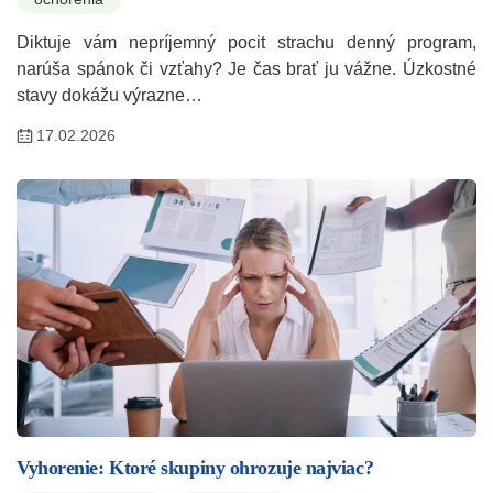
Diktuje vám nepríjemný pocit strachu denný program,
narúša spánok či vzťahy? Je čas brať ju vážne. Úzkostné
stavy dokážu výrazne…
17.02.2026
Vyhorenie: Ktoré skupiny ohrozuje najviac?