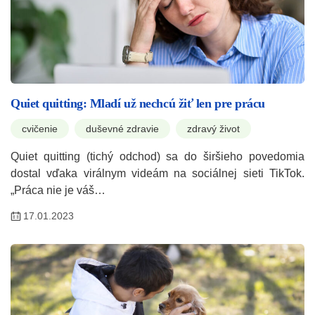
Quiet quitting: Mladí už nechcú žiť len pre prácu
cvičenie
duševné zdravie
zdravý život
Quiet quitting (tichý odchod) sa do širšieho povedomia
dostal vďaka virálnym videám na sociálnej sieti TikTok.
„Práca nie je váš…
17.01.2023