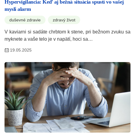
Hypervigilancia: Keď aj bežná situácia spustí vo vašej
mysli alarm
duševné zdravie
zdravý život
V kaviarni si sadáte chrbtom k stene, pri bežnom zvuku sa
myknete a vaše telo je v napätí, hoci sa…
19.05.2025