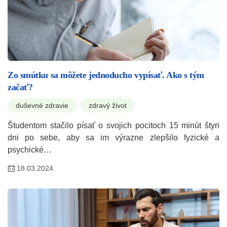
Zo smútku sa môžete jednoducho vypísať. Ako s tým
začať?
duševné zdravie
zdravý život
Študentom stačilo písať o svojich pocitoch 15 minút štyri
dni po sebe, aby sa im výrazne zlepšilo fyzické a
psychické…
18.03.2024