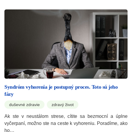
Syndróm vyhorenia je postupný proces. Toto sú jeho
fázy
duševné zdravie
zdravý život
Ak ste v neustálom strese, cítite sa bezmocní a úplne
vyčerpaní, možno ste na ceste k vyhoreniu. Poradíme, ako
ho…