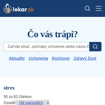
Čo vás trápi?
Hľadať:
Aktuality
Ochorenia
Rozhovor
Zdravý život
stres
50 zo 82 článkov
Zoradiť