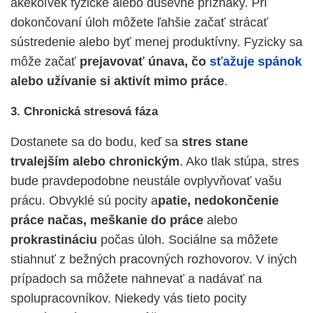
akékoľvek fyzické alebo duševné príznaky. Pri
dokončovaní úloh môžete ľahšie začať strácať
sústredenie alebo byť menej produktívny. Fyzicky sa
môže začať
prejavovať únava, čo
sťažuje spánok
alebo užívanie si aktivít mimo práce
.
3. Chronická stresová fáza
Dostanete sa do bodu, keď sa
stres stane
trvalejším alebo chronickým
. Ako tlak stúpa, stres
bude pravdepodobne neustále ovplyvňovať vašu
prácu. Obvyklé sú pocity a
patie, nedokončenie
práce načas, meškanie do práce
alebo
prokrastináciu
počas úloh. Sociálne sa môžete
stiahnuť z bežných pracovných rozhovorov. V iných
prípadoch sa môžete nahnevať a nadávať na
spolupracovníkov. Niekedy vás tieto pocity