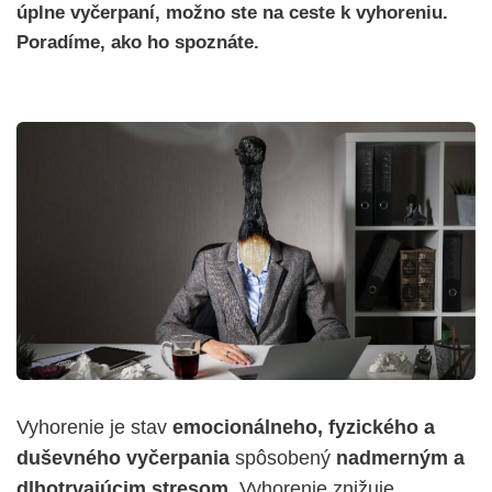
úplne vyčerpaní, možno ste na ceste k vyhoreniu.
Poradíme, ako ho spoznáte.
Vyhorenie je stav
emocionálneho, fyzického a
duševného vyčerpania
spôsobený
nadmerným a
dlhotrvajúcim stresom
. Vyhorenie znižuje