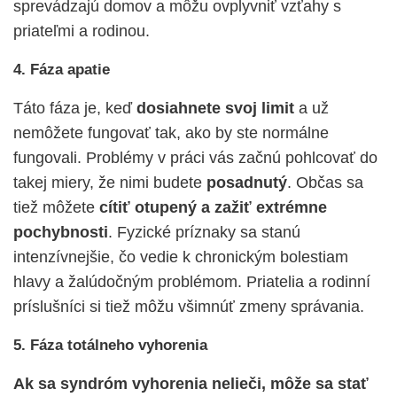
sprevádzajú domov a môžu ovplyvniť vzťahy s
priateľmi a rodinou.
4. Fáza apatie
Táto fáza je, keď
dosiahnete svoj limit
a už
nemôžete fungovať tak, ako by ste normálne
fungovali. Problémy v práci vás začnú pohlcovať do
takej miery, že nimi budete
posadnutý
. Občas sa
tiež môžete
cítiť otupený a zažiť extrémne
pochybnosti
. Fyzické príznaky sa stanú
intenzívnejšie, čo vedie k chronickým bolestiam
hlavy a žalúdočným problémom. Priatelia a rodinní
príslušníci si tiež môžu všimnúť zmeny správania.
5. Fáza totálneho vyhorenia
Ak sa syndróm vyhorenia nelieči, môže sa stať