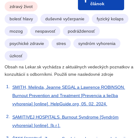
článok
zdravý život
bolesť hlavy
duševné vyčerpanie
fyzický kolaps
mozog
nespavosť
podráždenosť
psychické zdravie
stres
syndróm vyhorenia
úzkosť
Obsah na Lekar.sk vychádza z aktuálnych vedeckých poznatkov a
konzultácií s odborníkmi. Použili sme nasledovné zdroje
SMITH, Melinda, Jeanne SEGAL a Lawrence ROBINSON.
Burnout Prevention and Treatment [Prevencia a liečba
vyhorenia] [online]. HelpGuide.org, 05. 02. 2024.
SAMITIVEJ HOSPITALS. Burnout Syndrome [Syndróm
vyhorenia] [online]. [b.r.].