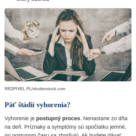
REDPIXEL.PL/shutterstock.com
Päť štádií vyhorenia?
Vyhorenie je
postupný proces
. Nenastane zo dňa
na deň. Príznaky a symptómy sú spočiatku jemné,
no postupom času sa zhoršujú. Ak budete dávať