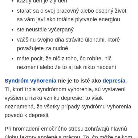
každý deň je zlý deň
starať sa o svoj pracovný alebo osobný život
sa vám javí ako totálne plytvanie energiou
ste neustále vyčerpaný
väčšinu svojho dňa strávite úlohami, ktoré
považujete za nudné
máte pocit, že nič z toho, čo robíte, nič
nezmení alebo že to aj tak nikto neocení
Syndróm vyhorenia
nie je to isté ako
depresia
.
Tí, ktorí trpia syndrómom vyhorenia, sú vystavení
vyššiemu riziku vzniku depresie, to však
neznamená, že všetky prípady syndrómu vyhorenia
povedú k depresii.
Pri hromadení emočného stresu zohrávajú hlavnú
úlohu faktory spojené s prácou. To, čo môže celkom