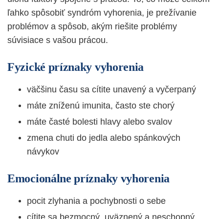
ľahko spôsobiť syndróm vyhorenia, je prežívanie
problémov a spôsob, akým riešite problémy
súvisiace s vašou prácou.
Fyzické príznaky vyhorenia
väčšinu času sa cítite unavený a vyčerpaný
máte zníženú imunita, často ste chorý
máte časté bolesti hlavy alebo svalov
zmena chuti do jedla alebo spánkových
návykov
Emocionálne príznaky vyhorenia
pocit zlyhania a pochybnosti o sebe
cítite sa bezmocný, uväznený a neschopný