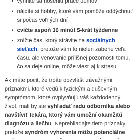
vyhnite sa noseniu práce domov
nájdite si hobby, ktoré vám pomôže oddýchnuť
si počas voľných dní
cvičte aspoň 30 minút 5-krát týždenne
znížte čas, ktorý strávite na
sociálnych
sieťach
, pretože vám to nielen zaberie veľa
času, ale venovanie prílišnej pozornosti tomu,
čo sa deje online, môže viesť aj k stresu
Ak máte pocit, že trpíte obzvlášť závažnými
príznakmi, ktoré vedú k fyzickým a duševným
symptómom, ktoré ovplyvňujú váš každodenný
život, mali by ste
vyhľadať radu odborníka alebo
navštíviť lekára, ktorý vám umožní okamžitú
diagnózu a liečbu
. Neprehliadajte tieto príznaky,
pretože
syndróm vyhorenia môžu potenciálne