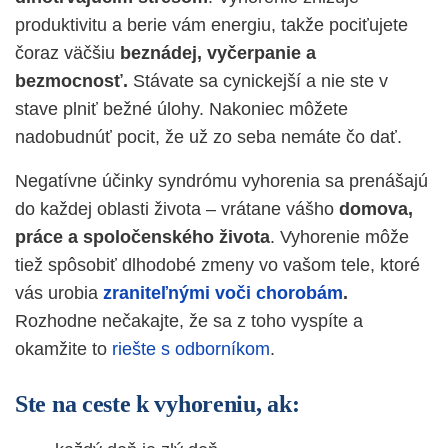
produktivitu a berie vám energiu, takže pociťujete
čoraz väčšiu
beznádej, vyčerpanie a
bezmocnosť.
Stávate sa cynickejší a nie ste v
stave plniť bežné úlohy. Nakoniec môžete
nadobudnúť pocit, že už zo seba nemáte čo dať.
Negatívne účinky syndrómu vyhorenia sa prenášajú
do každej oblasti života – vrátane vášho
domova,
práce a spoločenského života
. Vyhorenie môže
tiež spôsobiť dlhodobé zmeny vo vašom tele, ktoré
vás urobia
zraniteľnými voči chorobám
.
Rozhodne nečakajte, že sa z toho vyspíte a
okamžite to
riešte s odborníkom
.
Ste na ceste k vyhoreniu, ak: