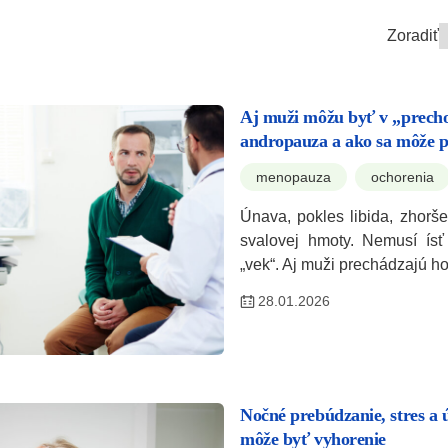
Zoradiť
Aj muži môžu byť v „precho
andropauza a ako sa môže 
menopauza
ochorenia
Únava, pokles libida, zhorše
svalovej hmoty. Nemusí ísť
„vek“. Aj muži prechádzajú 
28.01.2026
Nočné prebúdzanie, stres a 
môže byť vyhorenie