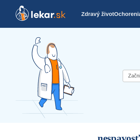
Zdravý život
Ochoreni
Hľadať:
nespavos