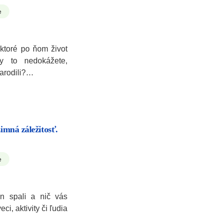
e
 ktoré po ňom život
y to nedokážete,
narodili?…
zimná záležitosť.
e
n spali a nič vás
ci, aktivity či ľudia