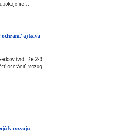
a upokojenie…
 ochrániť aj káva
edcov tvrdí, že 2-3
cť ochrániť mozog
vajú k rozvoju