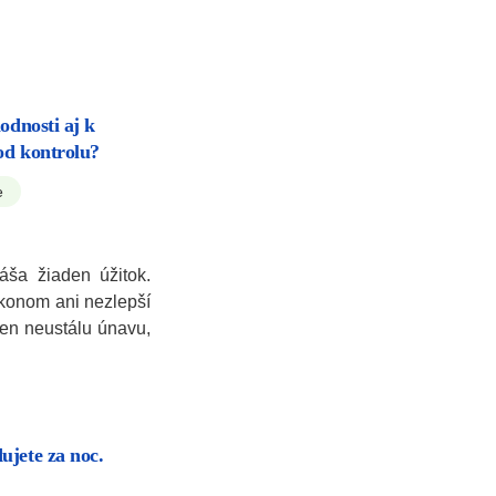
odnosti aj k
od kontrolu?
e
áša žiaden úžitok.
konom ani nezlepší
en neustálu únavu,
ujete za noc.