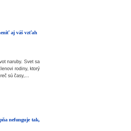
niť aj váš vzťah
vot naruby. Svet sa
enovi rodiny, ktorý
Preč sú časy,…
pňa nefunguje tak,