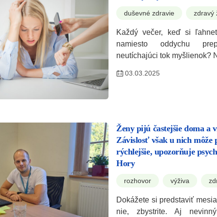
duševné zdravie
zdravý 
Každý večer, keď si ľahnet
namiesto oddychu pre
neutíchajúci tok myšlienok? 
03.03.2025
Ženy pijú častejšie doma a v
Závislosť však u nich môže
rýchlejšie, upozorňuje psyc
Hory
rozhovor
výživa
zd
Dokážete si predstaviť mesi
nie, zbystrite. Aj nevin