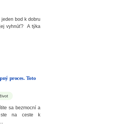
e jeden bod k dobru
jej vyhnúť? A týka
pný proces. Toto
život
ítite sa bezmocní a
 ste na ceste k
o…