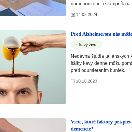
náročnom dni či štamprlík n
14.02.2024
Pred Alzheimerom nás môže
zdravý život
Nedávna štúdia talianskych v
šálky kávy denne môžu pomô
pred odumieraním buniek.
10.10.2023
Viete, ktoré faktory prispie
demencie?