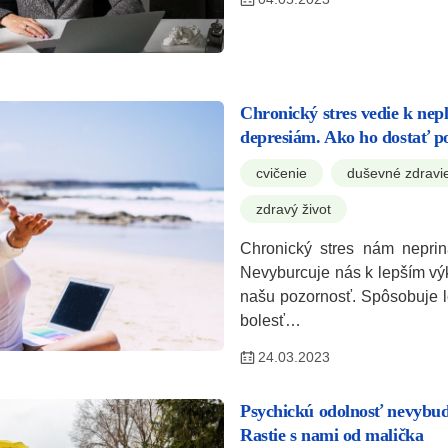
Chronický stres vedie k nepl
depresiám. Ako ho dostať p
cvičenie
duševné zdravi
zdravý život
Chronický stres nám neprin
Nevyburcuje nás k lepším vý
našu pozornosť. Spôsobuje l
bolesť…
24.03.2023
Psychickú odolnosť nevybud
Rastie s nami od malička