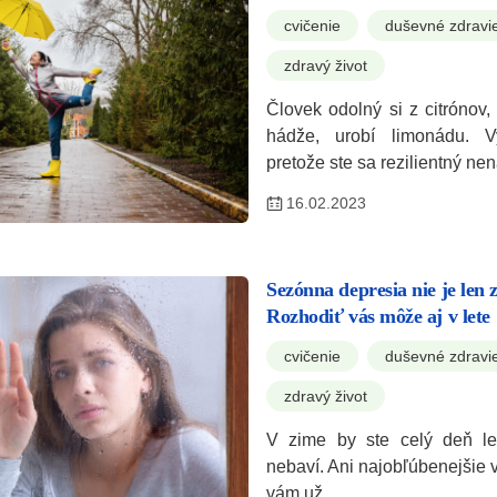
cvičenie
duševné zdravi
zdravý život
Človek odolný si z citrónov,
hádže, urobí limonádu. V
pretože ste sa rezilientný ne
16.02.2023
Sezónna depresia nie je len 
Rozhodiť vás môže aj v lete
cvičenie
duševné zdravi
zdravý život
V zime by ste celý deň le
nebaví. Ani najobľúbenejšie ve
vám už…