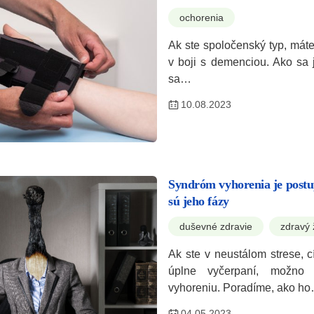
ochorenia
Ak ste spoločenský typ, mát
v boji s demenciou. Ako sa 
sa…
10.08.2023
Syndróm vyhorenia je postu
sú jeho fázy
duševné zdravie
zdravý 
Ak ste v neustálom strese, c
úplne vyčerpaní, možno
vyhoreniu. Poradíme, ako h
04.05.2023