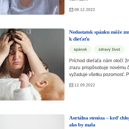
08.12.2022
Nedostatok spánku môže zme
k dieťaťu
spánok
zdravý život
Príchod dieťaťa nám otočí ži
zrazu prispôsobuje novému čl
vyžaduje všetku pozornosť. 
12.09.2022
Aortálna stenóza – keď chlo
ako by mala