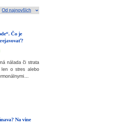
de“. Čo je
prejavovať?
ná nálada či strata
 len o stres alebo
hormonálnymi…
únava? Na vine