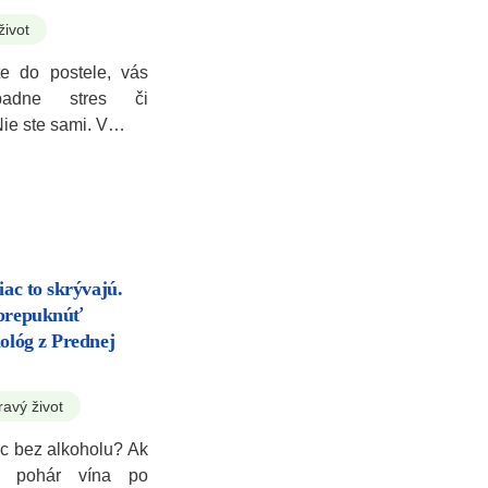
život
e do postele, vás
padne stres či
Nie ste sami. V…
iac to skrývajú.
 prepuknúť
hológ z Prednej
ravý život
ac bez alkoholu? Ak
ný pohár vína po