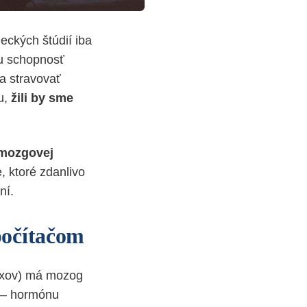
ckých štúdií iba
šu schopnosť
a stravovať
u,
žili by sme
 mozgovej
, ktoré zdanlivo
ní.
počítačom
luxov) má mozog
u – hormónu