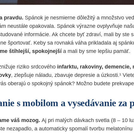
a pravdu.
Spánok je nesmierne dôležitý a množstvo vede
 vám neustále opakovala. Spánok výrazne ovplyvňuje na
tudované informácie. Ak chcete byť zdraví, mali by ste s
lne športovať. Keby sa rovnaká váha prikladala aj spánk
sme štíhlejší, spokojnejší
a mali by sme lepšiu pamäť.
znižuje riziko srdcového
infarktu, rakoviny, demencie,
rovky
, zlepšuje náladu, zbavuje depresie a úzkosti.¹ Viete
vás oberajú o spokojný spánok? Možno budete prekvape
anie s mobilom a vysedávanie za 
lame váš mozog.
Aj pri malých dávkach svetla (8 – 10 
ešte nezapadlo, a automaticky spomalí tvorbu melatonín