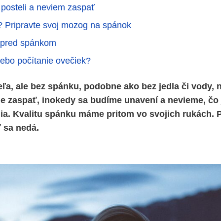
 posteli a neviem zaspať
 Pripravte svoj mozog na spánok
ľ pred spánkom
lebo počítanie ovečiek?
eľa, ale bez spánku, podobne ako bez jedla či vody, n
e zaspať, inokedy sa budíme unavení a nevieme, čo 
ia. Kvalitu spánku máme pritom vo svojich rukách.
ď sa nedá.