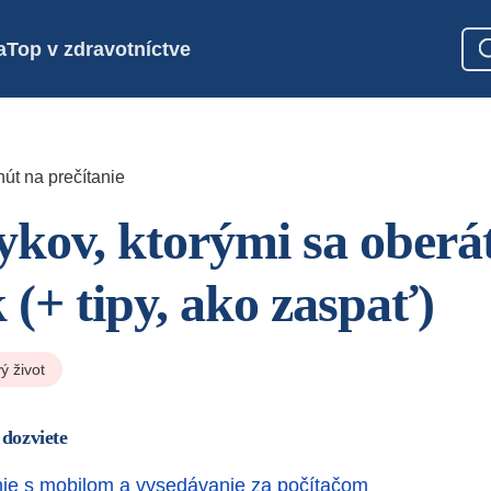
a
Top v zdravotníctve
út na prečítanie
ykov, ktorými sa oberá
 (+ tipy, ako zaspať)
ý život
 dozviete
ie s mobilom a vysedávanie za počítačom