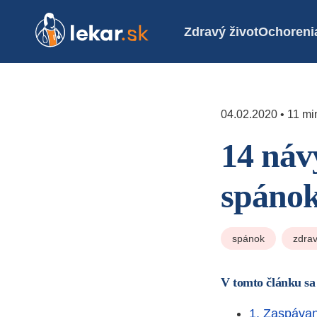
Zdravý život
Ochoreni
04.02.2020 • 11 min
14 náv
spánok
spánok
zdrav
V tomto článku sa
1. Zaspávan