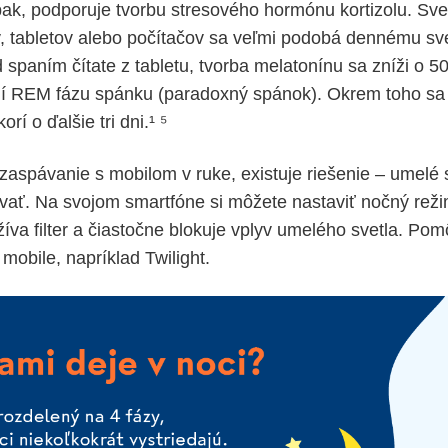
ak, podporuje tvorbu stresového hormónu kortizolu. Sve
v, tabletov alebo počítačov sa veľmi podobá dennému sv
spaním čítate z tabletu, tvorba melatonínu sa zníži o 50
vní REM fázu spánku (paradoxný spánok). Okrem toho sa
rí o ďalšie tri dni.¹ ⁵
 zaspávanie s mobilom v ruke, existuje riešenie – umelé
rovať. Na svojom smartfóne si môžete nastaviť nočný rež
žíva filter a čiastočne blokuje vplyv umelého svetla. Po
 mobile, napríklad Twilight.