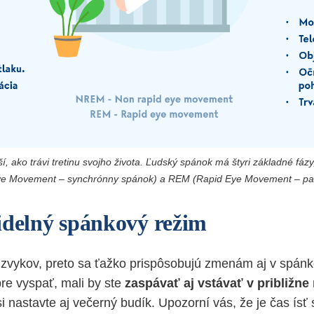
í, ako trávi tretinu svojho života. Ľudský spánok má štyri základné fázy
e Movement – synchrónny spánok) a REM (Rapid Eye Movement – pa
idelný spánkový režim
 zvykov, preto sa ťažko prispôsobujú zmenám aj v spán
re vyspať, mali by ste
zaspávať aj vstávať v približn
 nastavte aj večerný budík. Upozorní vás, že je čas ísť 