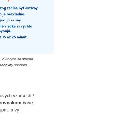
, v ktorých sa strieda
radoxný spánok).
kových vzorcoch.¹
e rovnakom čase
.
spať, a vy