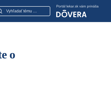
Portál lekar.sk vám prináša
te o