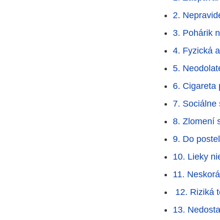
2. Nepravid
3. Pohárik 
4. Fyzická a
5. Neodolat
6. Cigareta
7. Sociálne
8. Zlomení 
9. Do poste
10. Lieky ni
11. Neskorá
12. Riziká t
13. Nedosta