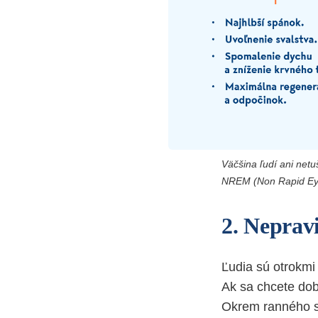
Väčšina ľudí ani netuš
NREM (Non Rapid Ey
2. Neprav
Ľudia sú otrokmi
Ak sa chcete dob
Okrem ranného si