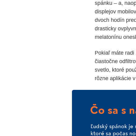
spánku – a, naop
displejov mobilo
dvoch hodín pred 
drasticky ovply
melatonínu onesko
Pokiaľ máte radi
čiastočne odfilt
svetlo, ktoré pou
rôzne aplikácie v