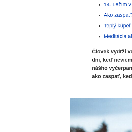
14. Ležím v
Ako zaspať?
Teplý kúpe
Meditácia a
Človek vydrží v
dni, keď neviem
nášho vyčerpan
ako zaspať, ke