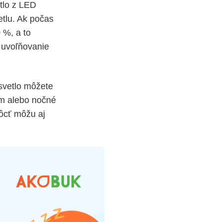
tlo z LED
etlu. Ak počas
 %, a to
 uvoľňovanie
 svetlo môžete
im alebo nočné
môcť môžu aj