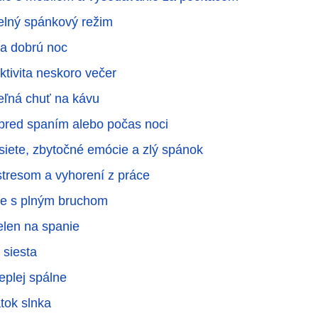
elný spánkový režim
na dobrú noc
ktivita neskoro večer
eľná chuť na kávu
 pred spaním alebo počas noci
 siete, zbytočné emócie a zlý spánok
stresom a vyhorení z práce
le s plným bruchom
elen na spanie
 siesta
eplej spálne
tok slnka