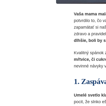
Vaša mama mal
potvrdilo to, čo
zapamätať si naš
zdravo a pravide
dlhšie, boli by 
Kvalitný spánok 
mŕtvice, či cuk
nevinné návyky 
1. Zaspáv
Umelé svetlo k
pocit, že slnko 