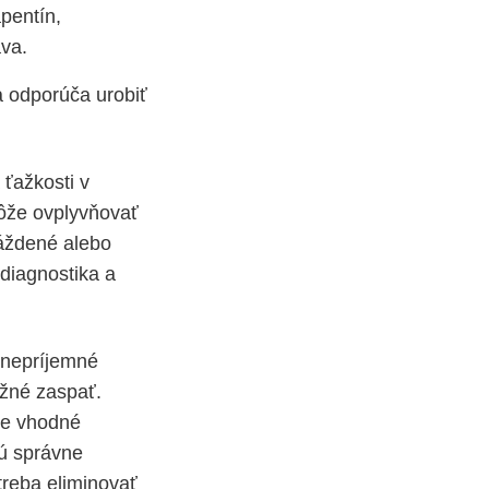
pentín,
ava.
a odporúča urobiť
ťažkosti v
môže ovplyvňovať
áždené alebo
diagnostika a
 nepríjemné
ožné zaspať.
je vhodné
sú správne
treba eliminovať