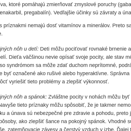
íva, ktoré pomáhajú zmierňovať zmyslové poruchy (gaba
enakarbil, pregabalín). Vedľajšie účinky sú závraty a ún
i s príznakmi nemajú dosť vitamínov a minerálov. Preto s
e.
ných nôh u detí:
Deti môžu pociťovať rovnaké brnenie a 
lí. Dieťa väčšinou nevie opísať svoje pocity, ale stav 
ťa so syndrómom sa môže zdať duchom neprítomné, podr
 byť označené ako rušivé alebo hyperaktívne. Správna 
cť vyriešiť tieto problémy a zlepšiť výkonnosť.
ných nôh a spánok:
Zvláštne pocity v nohách môžu byť
 Navyše tieto príznaky môžu spôsobiť, že je takmer nem
ku a únava sú nebezpečné pre zdravie a pohodu, preto 
spôsoby, ako zlepšiť šance na pokojný spánok. Vhodné 
e, zatemňovacie závesy a čerstvý vzduch v izbe. Ďalej 