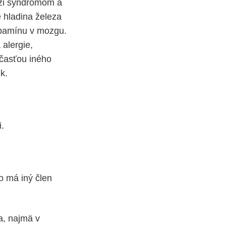
dzi syndrómom a
e hladina železa
opamínu v mozgu.
 alergie,
časťou iného
k.
.
 má iný člen
a, najmä v