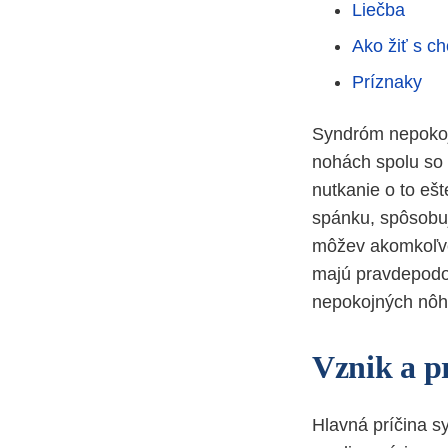
Liečba
Ako žiť s c
Príznaky
Syndróm nepokoj
nohách spolu so 
nutkanie o to eš
spánku, spôsobu
môžev akomkoľve
majú pravdepodo
nepokojných nôh 
Vznik a p
Hlavná príčina 