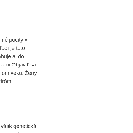
né pocity v
udí je toto
ahuje aj do
mami.Objaviť sa
dnom veku. Ženy
ndróm
 však genetická