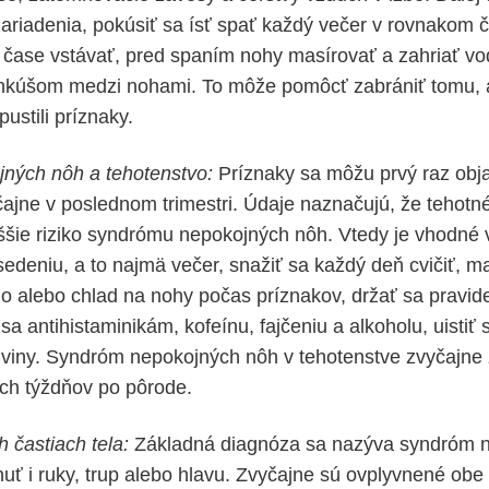
 zariadenia, pokúsiť sa ísť spať každý večer v rovnakom 
 čase vstávať, pred spaním nohy masírovať a zahriať v
vankúšom medzi nohami. To môže pomôcť zabrániť tomu, 
ustili príznaky.
ných nôh a tehotenstvo:
Príznaky sa môžu prvý raz obj
čajne v poslednom trimestri. Údaje naznačujú, že tehot
vyššie riziko syndrómu nepokojných nôh. Vtedy je vhodné
edeniu, a to najmä večer, snažiť sa každý deň cvičiť, m
plo alebo chlad na nohy počas príznakov, držať sa pravi
a antihistaminikám, kofeínu, fajčeniu a alkoholu, uistiť s
iviny. Syndróm nepokojných nôh v tehotenstve zvyčajn
ch týždňov po pôrode.
 častiach tela:
Základná diagnóza sa nazýva syndróm n
ť i ruky, trup alebo hlavu. Zvyčajne sú ovplyvnené obe s