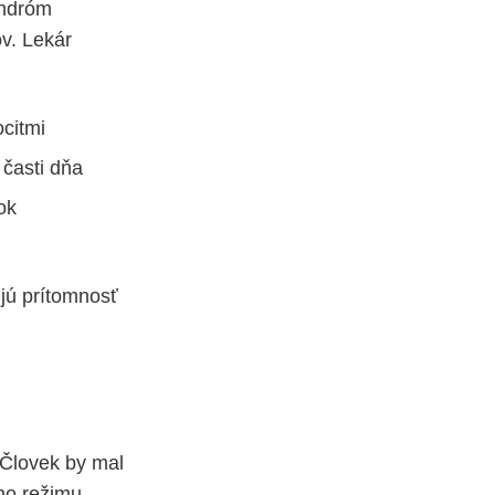
yndróm
v. Lekár
citmi
 časti dňa
ok
ujú prítomnosť
 Človek by mal
ého režimu