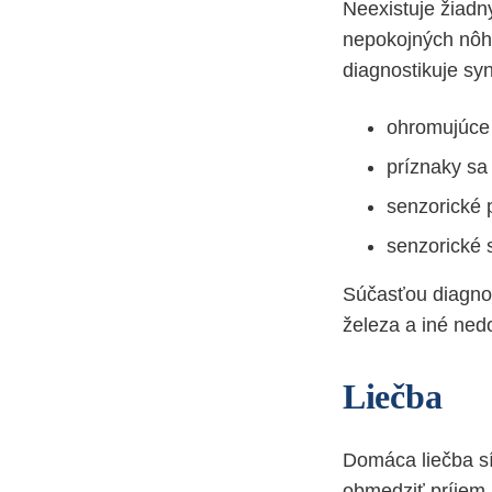
Neexistuje žiadny
nepokojných nôh
diagnostikuje sy
ohromujúce 
príznaky sa
senzorické 
senzorické 
Súčasťou diagnost
železa a iné ned
Liečba
Domáca liečba sí
obmedziť príjem 