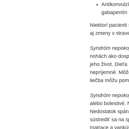
Antikonvulz
gabapentín 
Niektorí pacient
aj zmeny v strav
Syndróm nepokoj
nohách ako dospe
jeho život. Die
nepríjemné. Môže
liečba môžu pomô
Syndróm nepokoj
alebo bolestivé.
Nedostatok spán
sústrediť sa na 
matrace a vankúš