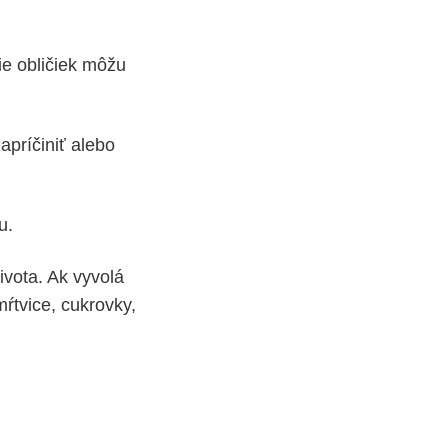
ie obličiek môžu
apríčiniť alebo
u.
vota. Ak vyvolá
ŕtvice, cukrovky,