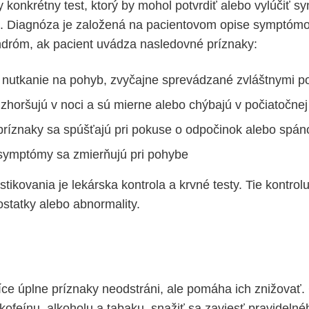
 konkrétny test, ktorý by mohol potvrdiť alebo vylúčiť s
. Diagnóza je založená na pacientovom opise symptómo
ndróm, ak pacient uvádza nasledovné príznaky:
nutkanie na pohyb, zvyčajne sprevádzané zvláštnymi po
 zhoršujú v noci a sú mierne alebo chýbajú v počiatočnej
príznaky sa spúšťajú pri pokuse o odpočinok alebo spán
symptómy sa zmierňujú pri pohybe
ikovania je lekárska kontrola a krvné testy. Tie kontrol
ostatky alebo abnormality.
ce úplne príznaky neodstráni, ale pomáha ich znižovať.
kofeínu, alkoholu a tabaku, snažiť sa zaviesť pravideln