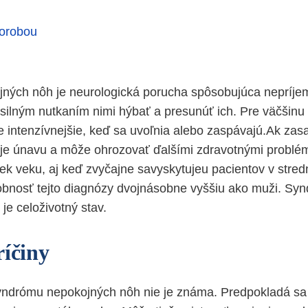
horobou
ných nôh je neurologická porucha spôsobujúca nepríjem
silným nutkaním nimi hýbať a presunúť ich. Pre väčšinu ľ
te intenzívnejšie, keď sa uvoľnia alebo zaspávajú.Ak zas
je únavu a môže ohrozovať ďalšími zdravotnými problé
k veku, aj keď zvyčajne savyskytujeu pacientov v stre
bnosť tejto diagnózy dvojnásobne vyššiu ako muži. Sy
je celoživotný stav.
ríčiny
syndrómu nepokojných nôh nie je známa. Predpokladá sa