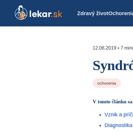
Zdravý život
Ochoreni
12.06.2019 • 7 minú
Syndr
ochorenia
V tomto článku sa
Vznik a príč
Diagnostika