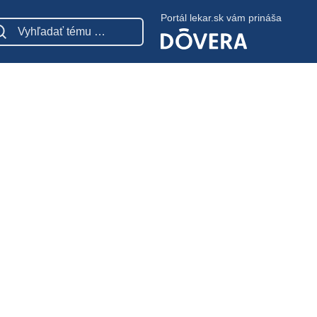
Portál lekar.sk vám prináša