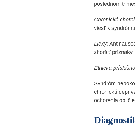
poslednom trimes
Chronické choro
viesť k syndrómu
Lieky:
Antinauseá,
zhoršiť príznaky.
Etnická príslušno
Syndróm nepokojn
chronickú deprivá
ochorenia obličie
Diagnosti