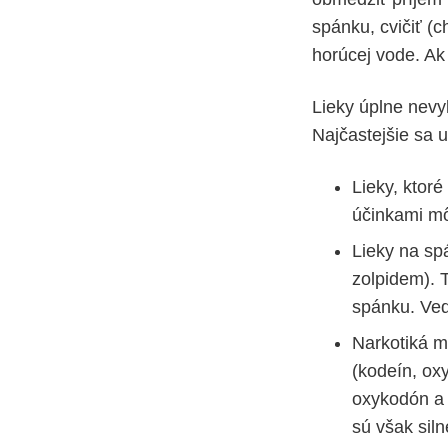
spánku, cvičiť (
horúcej vode. Ak 
Lieky úplne nevy
Najčastejšie sa u
Lieky, ktoré
účinkami mô
Lieky na sp
zolpidem). 
spánku. Ved
Narkotiká m
(kodeín, o
oxykodón a 
sú však sil