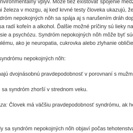
environmentálny vplyv. Môže tiež existovať spojenie me
i železa v mozgu, aj keď krvné testy človeka ukazujú, ž
ndróm nepokojných nôh sa spája aj s narušením dráh d
 radí kofeín a alkohol. Ďalšie možné príčiny sú lieky na
esie a psychózu. Syndróm nepokojných nôh môže byť sú
lému, ako je neuropatia, cukrovka alebo zlyhanie obličie
 syndrómu nepokojných nôh:
ajú dvojnásobnú pravdepodobnosť v porovnaní s mužmi
e sa syndróm zhorší v strednom veku.
za:
Človek má väčšiu pravdepodobnosť syndrómu, ak ho
y sa syndróm nepokojných nôh objaví počas tehotenstv