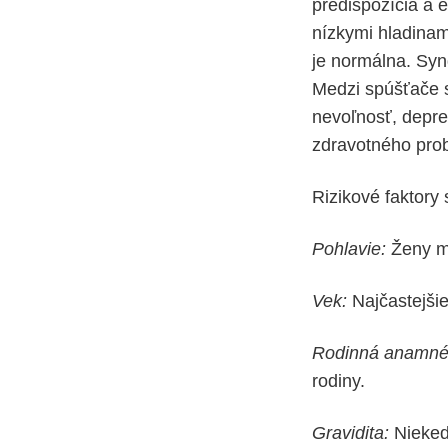
predispozícia a 
nízkymi hladinam
je normálna. Sy
Medzi spúšťače sa
nevoľnosť, depr
zdravotného prob
Rizikové faktory
Pohlavie:
Ženy m
Vek:
Najčastejši
Rodinná anamné
rodiny.
Gravidita:
Nieked