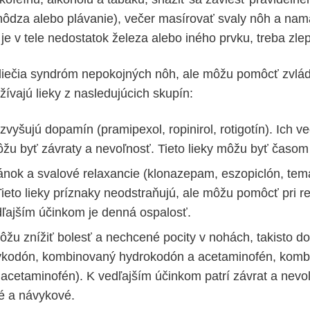
chôdza alebo plávanie), večer masírovať svaly nôh a nam
je v tele nedostatok železa alebo iného prvku, treba zlep
liečia syndróm nepokojných nôh, ale môžu pomôcť zvlád
žívajú lieky z nasledujúcich skupín:
 zvyšujú dopamín (pramipexol, ropinirol, rotigotín). Ich ve
žu byť závraty a nevoľnosť. Tieto lieky môžu byť časom
ánok a svalové relaxancie (klonazepam, eszopiclón, te
Tieto lieky príznaky neodstraňujú, ale môžu pomôcť pri r
ľajším účinkom je denná ospalosť.
ôžu znížiť bolesť a nechcené pocity v nohách, takisto d
xykodón, kombinovaný hydrokodón a acetaminofén, kom
acetaminofén). K vedľajším účinkom patrí závrat a nevoľn
né a návykové.