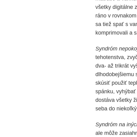
všetky digitálne
ráno v rovnakom
sa tiež spať s 
komprimovali a sp
Syndróm nepokoj
tehotenstva, zvy
dva- až trikrát 
dlhodobejšiemu s
skúsiť použiť te
spánku, vyhýbať s
dostáva všetky ž
seba do niekoľký
Syndróm na iných
ale môže zasiahnu