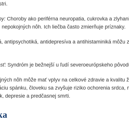
tri.
by:
Choroby ako periférna neuropatia, cukrovka a zlyhan
 nepokojných nôh. Ich liečba často zmierňuje príznaky.
 antipsychotiká, antidepresíva a antihistaminiká môžu z
sť:
Syndróm je bežnejší u ľudí severoeurópskeho pôvod
ých nôh môže mať vplyv na celkové zdravie a kvalitu ži
ciu spánku, človeku sa zvyšuje riziko ochorenia srdca, m
k, depresie a predčasnej smrti.
ka