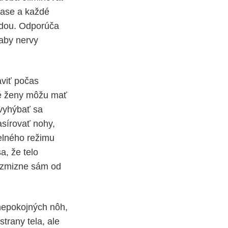
čase a každé
odou. Odporúča
aby nervy
aviť počas
né ženy môžu mať
 vyhýbať sa
asírovať nohy,
delného režimu
a, že telo
e zmizne sám od
epokojných nôh,
trany tela, ale