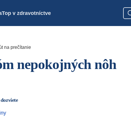
a
Top v zdravotníctve
t na prečítanie
óm nepokojných nôh
 dozviete
iny