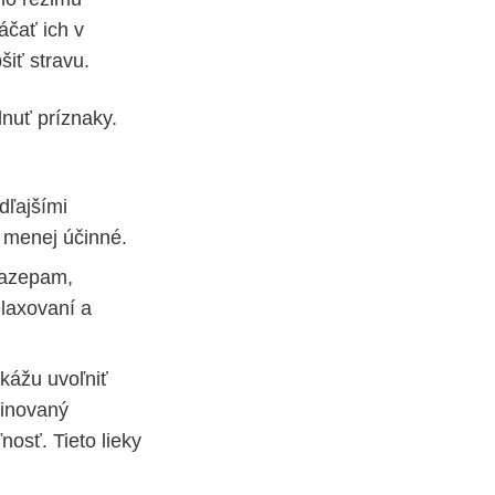
áčať ich v
šiť stravu.
nuť príznaky.
dľajšími
 menej účinné.
mazepam,
elaxovaní a
okážu uvoľniť
binovaný
osť. Tieto lieky