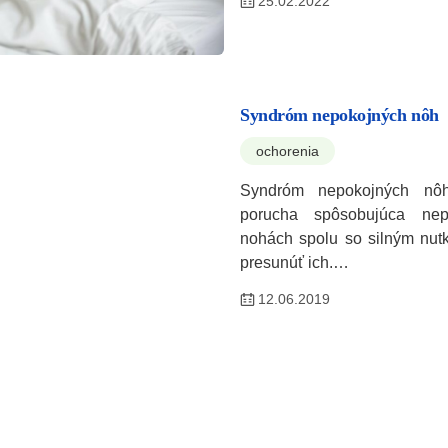
25.02.2022
Syndróm nepokojných nôh
ochorenia
Syndróm nepokojných nôh
porucha spôsobujúca nep
nohách spolu so silným nut
presunúť ich.…
12.06.2019