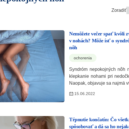
Zoradiť
Nemôžete večer spať kvôli 
v nohách? Môže ísť o synd
nôh
ochorenia
Syndróm nepokojných nôh ni
klepkanie nohami pri nedočka
Naopak, objavuje sa najmä v
15.06.2022
Tŕpnutie končatín: Čo všet
spôsobovať a dá sa ho nejak