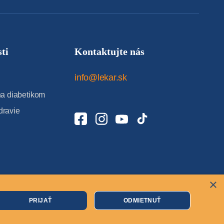
ti
Kontaktujte nás
info@lekar.sk
 diabetikom
dravie
×
Cookies
PRIJAŤ
ODMIETNUŤ