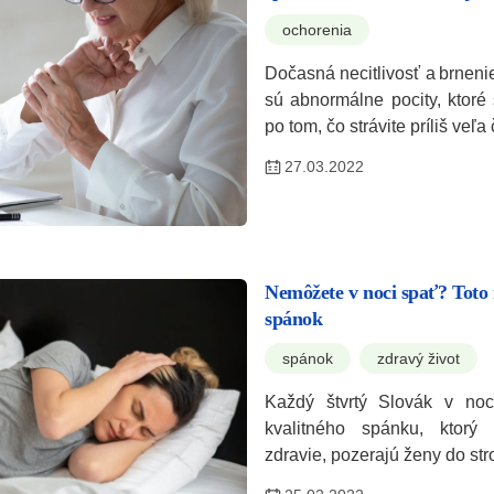
ochorenia
Dočasná necitlivosť a brneni
sú abnormálne pocity, ktoré
po tom, čo strávite príliš ve
27.03.2022
Nemôžete v noci spať? Toto 
spánok
spánok
zdravý život
Každý štvrtý Slovák v noc
kvalitného spánku, ktorý
zdravie, pozerajú ženy do st