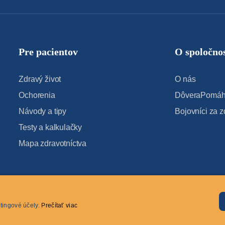
Pre pacientov
O spoločnos
Zdravý život
O nás
Ochorenia
DôveraPomáha
Návody a tipy
Bojovníci za z
Testy a kalkulačky
Mapa zdravotníctva
tingové účely.
Prečítať viac