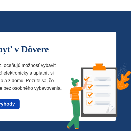
byť v Dôvere
ci oceňujú možnosť vybaviť
í elektronicky a uplatniť si
lo a z domu. Pozrite sa, čo
te bez osobného vybavovania.
výhody