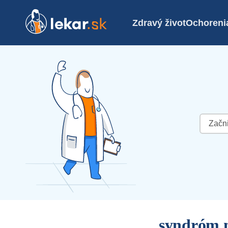
Zdravý život
Ochoreni
Hľadať:
syndróm 