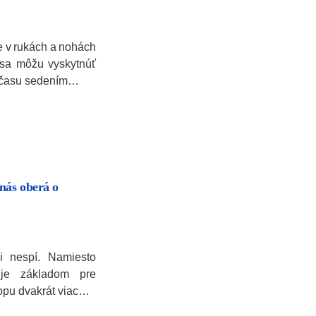
e v rukách a nohách
 sa môžu vyskytnúť
ľa času sedením…
nás oberá o
i nespí. Namiesto
 je základom pre
ropu dvakrát viac…