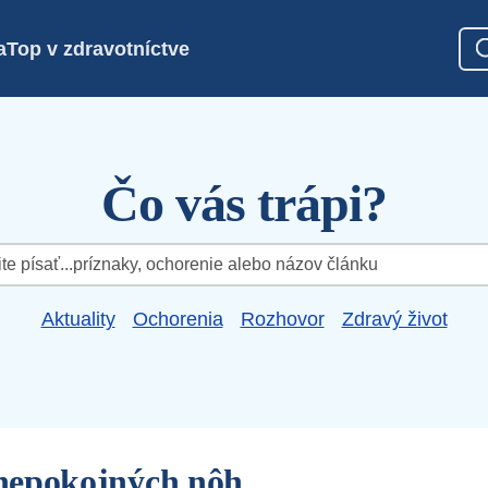
a
Top v zdravotníctve
Čo vás trápi?
Aktuality
Ochorenia
Rozhovor
Zdravý život
nepokojných nôh