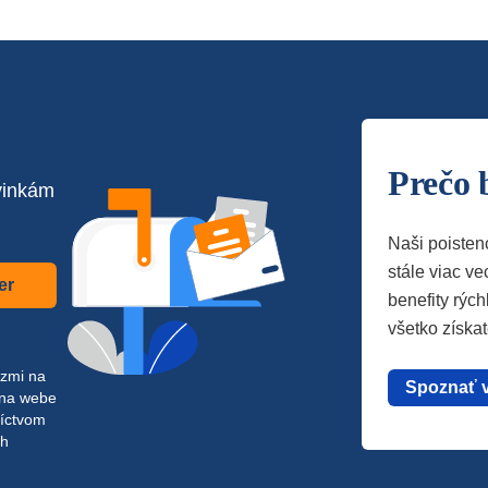
Prečo 
vinkám
Naši poisten
stále viac vec
er
benefity rých
všetko získa
azmi na
Spoznať 
 na webe
níctvom
ch