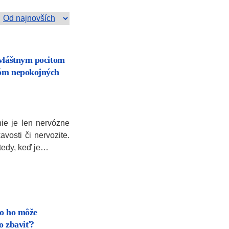
zvláštnym pocitom
róm nepokojných
e je len nervózne
vosti či nervozite.
tedy, keď je…
ko ho môže
o zbaviť?