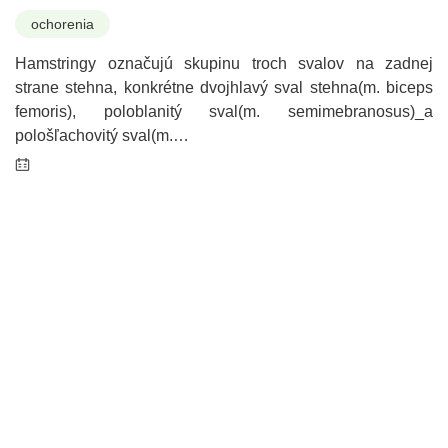
ochorenia
Hamstringy označujú skupinu troch svalov na zadnej
strane stehna, konkrétne dvojhlavý sval stehna(m. biceps
femoris), poloblanitý sval(m. semimebranosus)_a
pološľachovitý sval(m.…