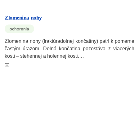
Zlomenina nohy
ochorenia
Zlomenina nohy (fraktúradolnej končatiny) patrí k pomerne
častým úrazom. Dolná končatina pozostáva z viacerých
kostí – stehennej a holennej kosti,…