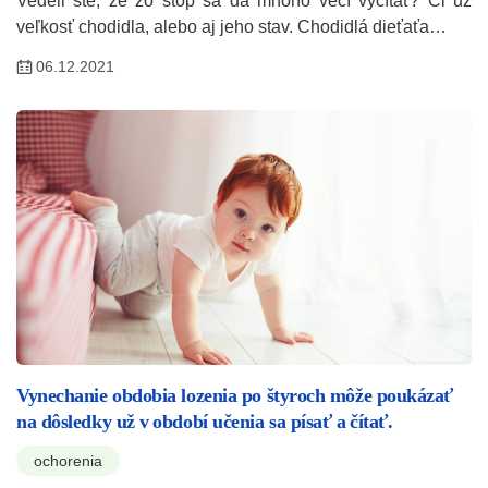
Vedeli ste, že zo stôp sa dá mnoho vecí vyčítať? Či už
veľkosť chodidla, alebo aj jeho stav. Chodidlá dieťaťa…
06.12.2021
Vynechanie obdobia lozenia po štyroch môže poukázať
na dôsledky už v období učenia sa písať a čítať.
ochorenia