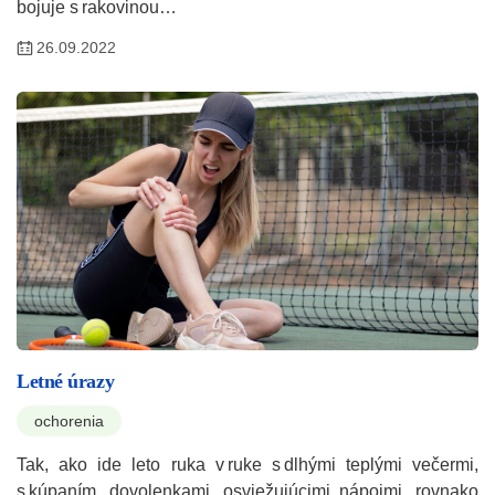
bojuje s rakovinou…
26.09.2022
Letné úrazy
ochorenia
Tak, ako ide leto ruka v ruke s dlhými teplými večermi,
s kúpaním, dovolenkami, osviežujúcimi nápojmi, rovnako