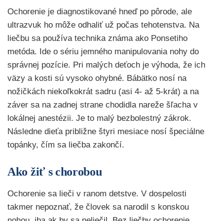
Ochorenie je diagnostikované hneď po pôrode, ale
ultrazvuk ho môže odhaliť už počas tehotenstva. Na
liečbu sa používa technika známa ako Ponsetiho
metóda. Ide o sériu jemného manipulovania nohy do
správnej pozície. Pri malých deťoch je výhoda, že ich
väzy a kosti sú vysoko ohybné. Bábätko nosí na
nožičkách niekoľkokrát sadru (asi 4- až 5-krát) a na
záver sa na zadnej strane chodidla nareže šľacha v
lokálnej anestézii. Je to malý bezbolestný zákrok.
Následne dieťa približne štyri mesiace nosí špeciálne
topánky, čím sa liečba zakončí.
Ako žiť s chorobou
Ochorenie sa lieči v ranom detstve. V dospelosti
takmer nepoznať, že človek sa narodil s konskou
nohou, iba ak by sa neliečil. Bez liečby ochorenie