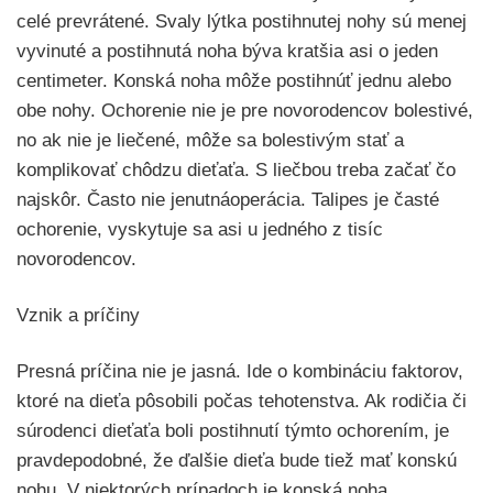
celé prevrátené. Svaly lýtka postihnutej nohy sú menej
vyvinuté a postihnutá noha býva kratšia asi o jeden
centimeter. Konská noha môže postihnúť jednu alebo
obe nohy. Ochorenie nie je pre novorodencov bolestivé,
no ak nie je liečené, môže sa bolestivým stať a
komplikovať chôdzu dieťaťa. S liečbou treba začať čo
najskôr. Často nie jenutnáoperácia. Talipes je časté
ochorenie, vyskytuje sa asi u jedného z tisíc
novorodencov.
Vznik a príčiny
Presná príčina nie je jasná. Ide o kombináciu faktorov,
ktoré na dieťa pôsobili počas tehotenstva. Ak rodičia či
súrodenci dieťaťa boli postihnutí týmto ochorením, je
pravdepodobné, že ďalšie dieťa bude tiež mať konskú
nohu. V niektorých prípadoch je konská noha