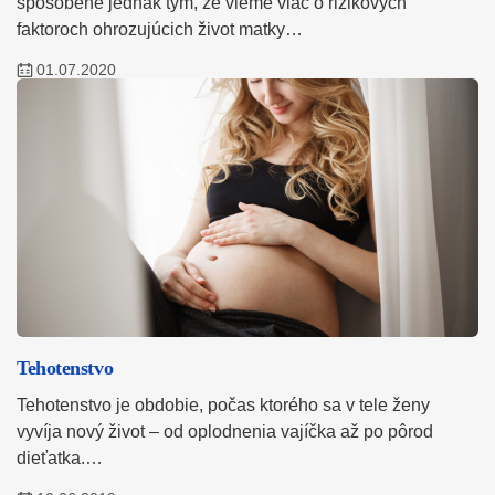
spôsobené jednak tým, že vieme viac o rizikových
faktoroch ohrozujúcich život matky…
01.07.2020
Tehotenstvo
Tehotenstvo je obdobie, počas ktorého sa v tele ženy
vyvíja nový život – od oplodnenia vajíčka až po pôrod
dieťatka.…