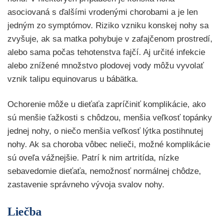
asociovaná s ďalšími vrodenými chorobami a je len
jedným zo symptómov. Riziko vzniku konskej nohy sa
zvyšuje, ak sa matka pohybuje v zafajčenom prostredí,
alebo sama počas tehotenstva fajčí. Aj určité infekcie
alebo znížené množstvo plodovej vody môžu vyvolať
vznik talipu equinovarus u bábätka.
Ochorenie môže u dieťaťa zapríčiniť komplikácie, ako
sú menšie ťažkosti s chôdzou, menšia veľkosť topánky
jednej nohy, o niečo menšia veľkosť lýtka postihnutej
nohy. Ak sa choroba vôbec nelieči, možné komplikácie
sú oveľa vážnejšie. Patrí k nim artritída, nízke
sebavedomie dieťaťa, nemožnosť normálnej chôdze,
zastavenie správneho vývoja svalov nohy.
Liečba