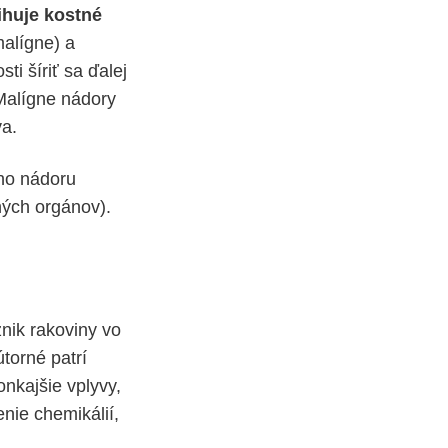
ihuje kostné
alígne) a
i šíriť sa ďalej
Malígne nádory
va.
eho nádoru
vných orgánov).
nik rakoviny vo
torné patrí
nkajšie vplyvy,
nie chemikálií,