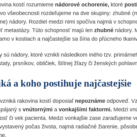
vina kostí rozumieme
nádorové ochorenie,
ktoré
post
 vo všeobecnosti rozdeľujeme na dve skupiny: zhubné (m
e) nádory. Rozdiel medzi nimi spočíva najmä v schopnost
oriť metastázy. Túto schopnosť majú len
zhubné
nádory. 
iamo v kostiach a najčastejšie sa šíria do pľúcneho tkani
 sú nádory, ktoré vznikli následkom iného tzv. primárn
staty, prsníkov, obličiek, štítnej žľazy či ženských pohla
ká a koho postihuje najčastejšie
vzniká rakovina kostí doposiaľ
nepoznáme
odpoveď. Vz
spájaný s
vnútornými
a
vonkajšími faktormi.
Medzi vnú
osť či vek pacienta. Medzi vonkajšie zase zaraďujeme vo
 vystavený počas života, najmä radiačné žiarenie, pôsobe
ne.