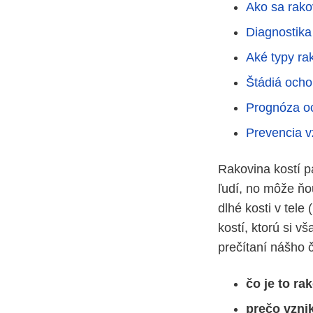
Ako sa rako
Diagnostika
Aké typy ra
Štádiá ocho
Prognóza o
Prevencia v
Rakovina kostí p
ľudí, no môže ňo
dlhé kosti v tel
kostí, ktorú si v
prečítaní nášho 
čo je to ra
prečo vznik