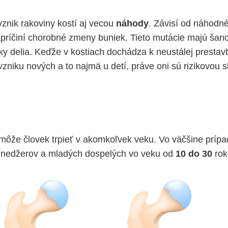
vznik rakoviny kostí aj vecou
náhody
. Závisí od náhodn
apríčiní chorobné zmeny buniek. Tieto mutácie majú šanc
y delia. Keďže v kostiach dochádza k neustálej prestav
 vzniku nových a to najmä u detí, práve oni sú rizikovou 
môže človek trpieť v akomkoľvek veku. Vo väčšine príp
 tínedžerov a mladých dospelých vo veku od
10 do 30
rok