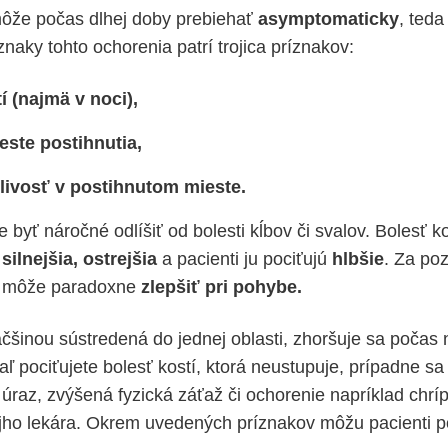
môže počas dlhej doby prebiehať
asymptomaticky
, teda
naky tohto ochorenia patrí trojica príznakov:
í (najmä v noci),
este postihnutia,
tlivosť v postihnutom mieste.
 byť náročné odlíšiť od bolesti kĺbov či svalov. Bolesť ko
v
silnejšia, ostrejšia
a pacienti ju pociťujú
hlbšie
. Za poz
sť môže paradoxne
zlepšiť pri pohybe.
äčšinou sústredená do jednej oblasti, zhoršuje sa počas n
aľ pociťujete bolesť kostí, ktorá neustupuje, prípadne sa
e úraz, zvýšená fyzická záťaž či ochorenie napríklad chríp
ojho lekára. Okrem uvedených príznakov môžu pacienti po