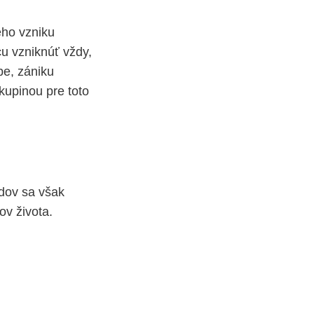
ého vzniku
u vzniknúť vždy,
be, zániku
skupinou pre toto
adov sa však
ov života.