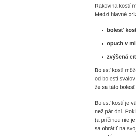
Rakovina kostí 
Medzi hlavné príz
bolesť kost
opuch v mi
zvýšená ci
Bolesť kostí môže
od bolesti svalo
že sa táto bole
Bolesť kostí je v
než pár dní. Poki
(a príčinou nie j
sa obrátiť na sv