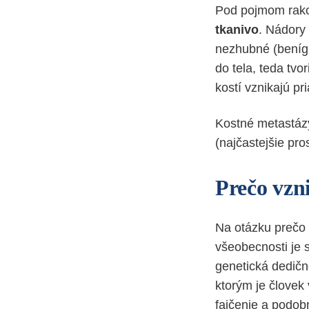
Pod pojmom rako
tkanivo
. Nádory
nezhubné (benígn
do tela, teda tv
kostí vznikajú pr
Kostné metastázy
(najčastejšie pro
Prečo vzni
Na otázku prečo 
všeobecnosti je 
genetická dedičn
ktorým je človek
fajčenie a podob