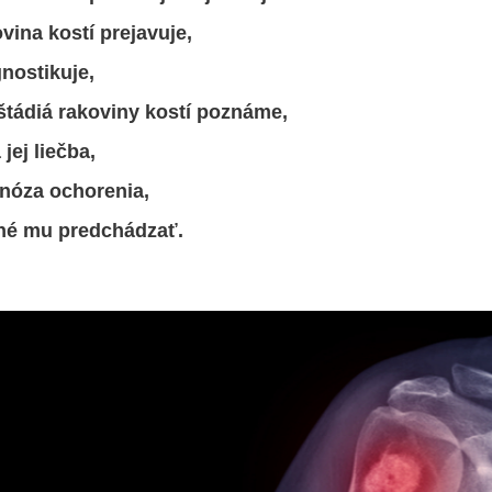
vina kostí prejavuje,
nostikuje,
 štádiá rakoviny kostí poznáme,
jej liečba,
gnóza ochorenia,
žné mu predchádzať.