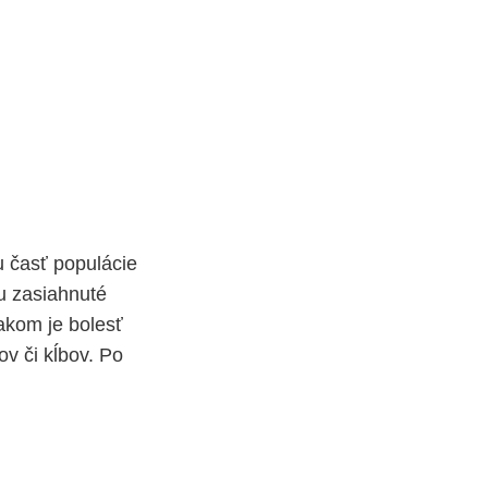
u časť populácie
ou zasiahnuté
akom je bolesť
ov či kĺbov. Po