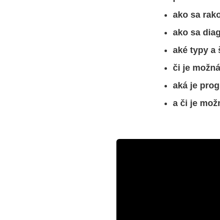
ako sa rako
ako sa diag
aké typy a
či je možná 
aká je pro
a či je mo