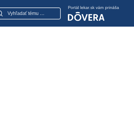
Portál lekar.sk vám prináša