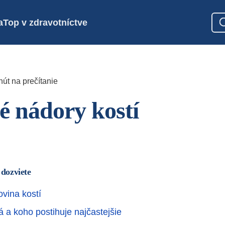
a
Top v zdravotníctve
nút na prečítanie
 nádory kostí
 dozviete
ovina kostí
á a koho postihuje najčastejšie