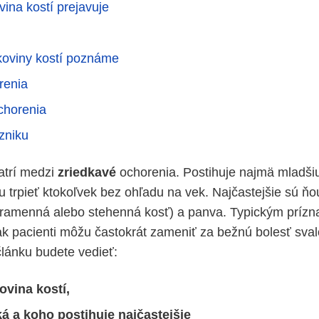
vina kostí prejavuje
koviny kostí poznáme
renia
chorenia
zniku
atrí medzi
zriedkavé
ochorenia. Postihuje najmä mladši
u trpieť ktokoľvek bez ohľadu na vek. Najčastejšie sú ň
e (ramenná alebo stehenná kosť) a panva. Typickým prízn
šak pacienti môžu častokrát zameniť za bežnú bolesť sval
článku budete vedieť:
kovina kostí,
á a koho postihuje najčastejšie