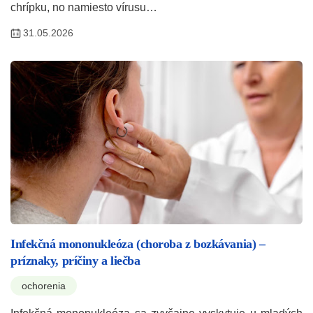
chrípku, no namiesto vírusu…
31.05.2026
Infekčná mononukleóza (choroba z bozkávania) –
príznaky, príčiny a liečba
ochorenia