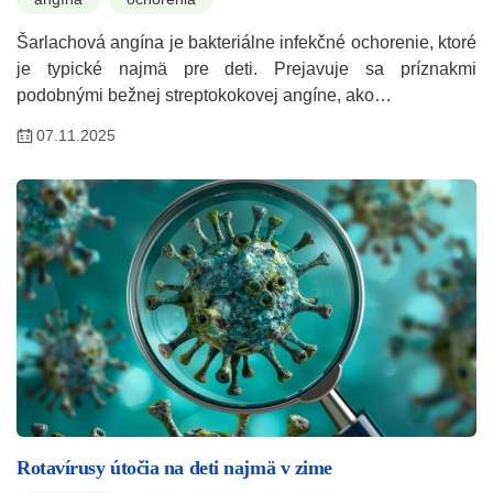
Šarlachová angína je bakteriálne infekčné ochorenie, ktoré
je typické najmä pre deti. Prejavuje sa príznakmi
podobnými bežnej streptokokovej angíne, ako…
07.11.2025
Rotavírusy útočia na deti najmä v zime