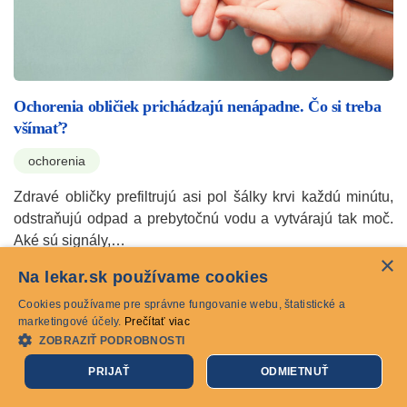
Ochorenia obličiek prichádzajú nenápadne. Čo si treba
všímať?
ochorenia
Zdravé obličky prefiltrujú asi pol šálky krvi každú minútu,
odstraňujú odpad a prebytočnú vodu a vytvárajú tak moč.
Aké sú signály,…
×
09.03.2023
Na lekar.sk používame cookies
Cookies používame pre správne fungovanie webu, štatistické a
marketingové účely.
Prečítať viac
ZOBRAZIŤ PODROBNOSTI
PRIJAŤ
ODMIETNUŤ