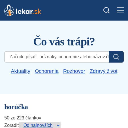
Čo vás trápi?
Hľadať:
Aktuality
Ochorenia
Rozhovor
Zdravý život
horúčka
50 zo 223 článkov
Zoradiť