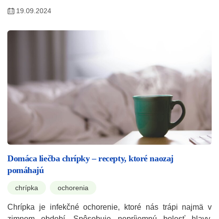
19.09.2024
Domáca liečba chrípky – recepty, ktoré naozaj
pomáhajú
chrípka
ochorenia
Chrípka je infekčné ochorenie, ktoré nás trápi najmä v
zimnom období. Spôsobuje nepríjemnú bolesť hlavy,