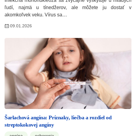
Infekčná mononukleóza sa zvyčajne vyskytuje u mladých
ľudí, najmä u tínedžerov, ale môžete ju dostať v
akomkoľvek veku. Vírus sa…
09.01.2026
Šarlachová angína: Príznaky, liečba a rozdiel od
streptokokovej angíny
angína
ochorenia