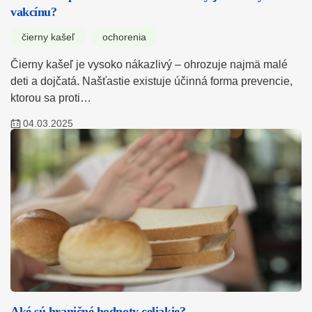
vakcínu?
čierny kašeľ
ochorenia
Čierny kašeľ je vysoko nákazlivý – ohrozuje najmä malé
deti a dojčatá. Našťastie existuje účinná forma prevencie,
ktorou sa proti…
04.03.2025
Aké sú hraničné hodnoty celiakie?