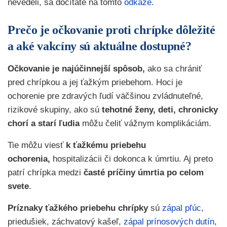
nevedeli, sa dočítate na tomto
odkaze.
Prečo je očkovanie proti chrípke dôležité
a aké vakcíny sú aktuálne dostupné?
Očkovanie je najúčinnejší spôsob,
ako sa chrániť
pred chrípkou a jej ťažkým priebehom. Hoci je
ochorenie pre zdravých ľudí väčšinou zvládnuteľné,
rizikové skupiny, ako sú
tehotné ženy, deti, chronicky
chorí a starí ľudia
môžu čeliť vážnym komplikáciám.
Tie môžu viesť
k ťažkému priebehu
ochorenia,
hospitalizácii či dokonca k úmrtiu. Aj preto
patrí chrípka medzi
časté príčiny úmrtia po celom
svete
.
Príznaky ťažkého priebehu chrípky
sú
zápal pľúc
,
priedušiek, záchvatový kašeľ,
zápal prínosových dutín
,