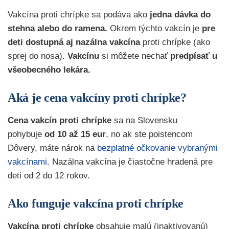
Vakcína proti chrípke sa podáva ako
jedna dávka do
stehna alebo do ramena.
Okrem týchto vakcín je
pre
deti dostupná aj nazálna vakcína
proti chrípke (ako
sprej do nosa).
Vakcínu
si môžete nechať
predpísať u
všeobecného lekára.
Aká je cena vakcíny proti chrípke?
Cena vakcín proti chrípke
sa na Slovensku
pohybuje
od 10 až 15 eur
, no ak ste poistencom
Dôvery, máte nárok na
bezplatné očkovanie vybranými
vakcínami.
Nazálna vakcína je čiastočne hradená pre
deti od 2 do 12 rokov.
Ako funguje vakcína proti chrípke
Vakcína proti chrípke
obsahuje malú (inaktivovanú)