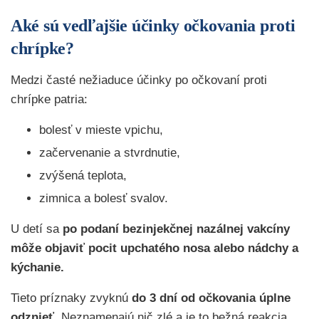
Aké sú vedľajšie účinky očkovania proti
chrípke?
Medzi časté nežiaduce účinky po očkovaní proti
chrípke patria:
bolesť v mieste vpichu,
začervenanie a stvrdnutie,
zvýšená teplota,
zimnica a bolesť svalov.
U detí sa
po podaní bezinjekčnej nazálnej vakcíny
môže objaviť pocit upchatého nosa alebo nádchy a
kýchanie.
Tieto príznaky zvyknú
do 3 dní od očkovania úplne
odznieť.
Neznamenajú nič zlé a je to bežná reakcia