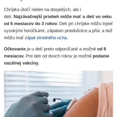
Chrípka útočí nielen na dospelých, ale i
deti.
Najzávažnejší priebeh môže mať u detí vo veku
od 6 mesiacov do 3 rokov.
Deti pri chrípke môžu trpieť
vysokými horúčkami, zápalom priedušnice a pľúc a tiež
môžu mať
zápal stredného ucha
.
Očkovanie
je u detí preto odporúčané a možné
od 6
mesiacov.
Pre deti od dvoch rokov je možné
podanie
nazálnej vakcíny.