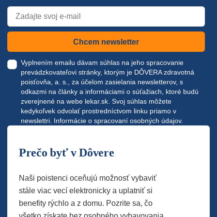
Chcem newsletter
Vyplnením emailu dávam súhlas na jeho spracovanie
prevádzkovateľovi stránky, ktorým je DÔVERA zdravotná
poisťovňa, a. s., za účelom zasielania newsletterov, s
odkazmi na články a informáciami o súťažiach, ktoré budú
zverejnené na webe
lekar.sk
. Svoj súhlas môžete
kedykoľvek odvolať prostredníctvom linku priamo v
newslettri.
Informácie o spracovaní osobných údajov.
Prečo byť v Dôvere
Naši poistenci oceňujú možnosť vybaviť
stále viac vecí elektronicky a uplatniť si
benefity rýchlo a z domu. Pozrite sa, čo
všetko získate bez osobného vybavovania.