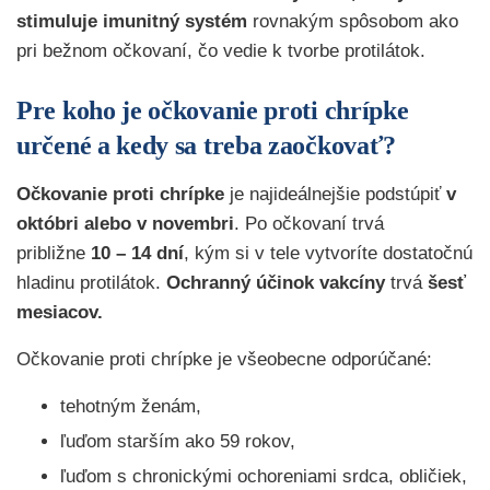
stimuluje imunitný systém
rovnakým spôsobom ako
pri bežnom očkovaní, čo vedie k tvorbe protilátok.
Pre koho je očkovanie proti chrípke
určené a kedy sa treba zaočkovať?
Očkovanie proti chrípke
je najideálnejšie podstúpiť
v
októbri alebo v novembri
. Po očkovaní trvá
približne
10 – 14 dní
, kým si v tele vytvoríte dostatočnú
hladinu protilátok.
Ochranný účinok vakcíny
trvá
šesť
mesiacov.
Očkovanie proti chrípke je všeobecne odporúčané:
tehotným ženám,
ľuďom starším ako 59 rokov,
ľuďom s chronickými ochoreniami srdca, obličiek,