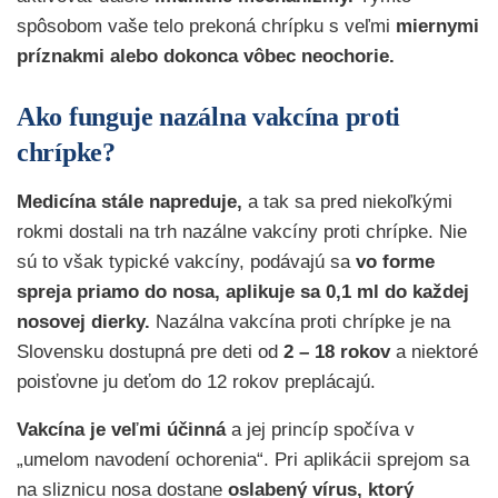
spôsobom vaše telo prekoná chrípku s veľmi
miernymi
príznakmi alebo dokonca vôbec neochorie.
Ako funguje nazálna vakcína proti
chrípke?
Medicína stále napreduje,
a tak sa pred niekoľkými
rokmi dostali na trh nazálne vakcíny proti chrípke. Nie
sú to však typické vakcíny, podávajú sa
vo forme
spreja priamo do nosa, aplikuje sa 0,1 ml do každej
nosovej dierky.
Nazálna vakcína proti chrípke je na
Slovensku dostupná pre deti od
2 – 18 rokov
a niektoré
poisťovne ju deťom do 12 rokov preplácajú.
Vakcína je veľmi účinná
a jej princíp spočíva v
„umelom navodení ochorenia“. Pri aplikácii sprejom sa
na sliznicu nosa dostane
oslabený vírus, ktorý