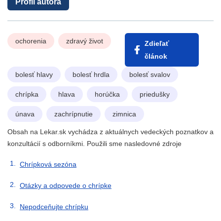
Profil autora
ochorenia
zdravý život
Zdieľať
článok
bolesť hlavy
bolesť hrdla
bolesť svalov
chrípka
hlava
horúčka
priedušky
únava
zachrípnutie
zimnica
Obsah na Lekar.sk vychádza z aktuálnych vedeckých poznatkov a
konzultácií s odborníkmi. Použili sme nasledovné zdroje
Chrípková sezóna
Otázky a odpovede o chrípke
Nepodceňujte chrípku