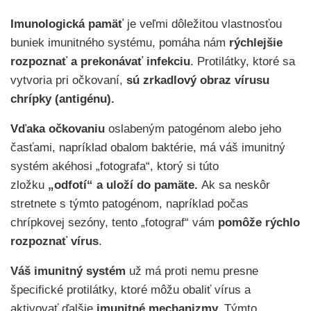
Imunologická pamäť
je veľmi dôležitou vlastnosťou
buniek imunitného systému, pomáha nám
rýchlejšie
rozpoznať a prekonávať infekciu
. Protilátky, ktoré sa
vytvoria pri očkovaní,
sú zrkadlový obraz vírusu
chrípky (antigénu).
Vďaka očkovaniu
oslabeným patogénom alebo jeho
časťami, napríklad obalom baktérie, má váš imunitný
systém akéhosi „fotografa“, ktorý si túto
zložku
„odfotí“ a uloží do pamäte.
Ak sa neskôr
stretnete s týmto patogénom, napríklad počas
chrípkovej sezóny, tento „fotograf“ vám
pomôže rýchlo
rozpoznať vírus
.
Váš imunitný systém
už má proti nemu presne
špecifické protilátky, ktoré môžu obaliť vírus a
aktivovať ďalšie
imunitné mechanizmy.
Týmto