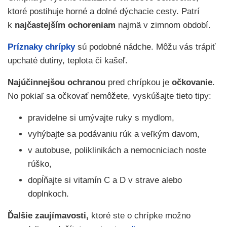
ktoré postihuje horné a dolné dýchacie cesty. Patrí
k
najčastejším ochoreniam
najmä v zimnom období.
Príznaky chrípky
sú podobné nádche. Môžu vás trápiť
upchaté dutiny, teplota či kašeľ.
Najúčinnejšou ochranou
pred chrípkou je
očkovanie
.
No pokiaľ sa očkovať nemôžete, vyskúšajte tieto tipy:
pravidelne si umývajte ruky s mydlom,
vyhýbajte sa podávaniu rúk a veľkým davom,
v autobuse, poliklinikách a nemocniciach noste
rúško,
dopĺňajte si vitamín C a D v strave alebo
doplnkoch.
Ďalšie zaujímavosti,
ktoré ste o chrípke možno