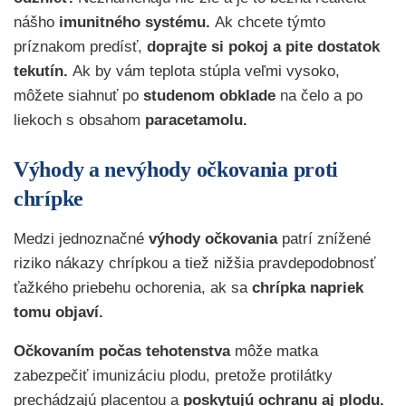
nášho
imunitného systému.
Ak chcete týmto
príznakom predísť,
doprajte si pokoj a pite dostatok
tekutín.
Ak by vám teplota stúpla veľmi vysoko,
môžete siahnuť po
studenom obklade
na čelo a po
liekoch s obsahom
paracetamolu.
Výhody a nevýhody očkovania proti
chrípke
Medzi jednoznačné
výhody očkovania
patrí znížené
riziko nákazy chrípkou a tiež nižšia pravdepodobnosť
ťažkého priebehu ochorenia, ak sa
chrípka napriek
tomu objaví.
Očkovaním počas tehotenstva
môže matka
zabezpečiť imunizáciu plodu, pretože protilátky
prechádzajú placentou a
poskytujú ochranu aj plodu.