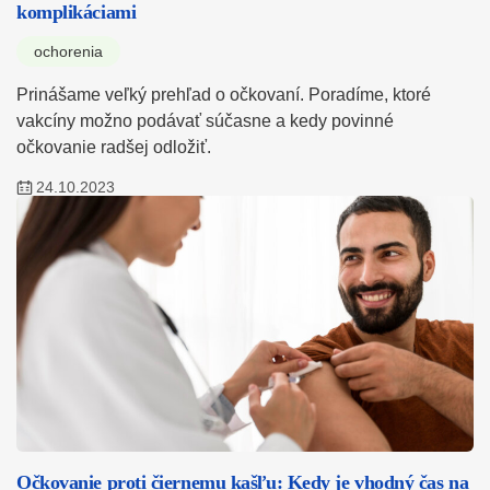
komplikáciami
ochorenia
Prinášame veľký prehľad o očkovaní. Poradíme, ktoré
vakcíny možno podávať súčasne a kedy povinné
očkovanie radšej odložiť.
24.10.2023
Očkovanie proti čiernemu kašľu: Kedy je vhodný čas na