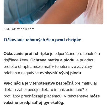
ZDROJ: freepik.com
Očkovanie tehotných žien proti chrípke
Očkovanie proti chrípke
je odporúčané pre tehotné a
dojčiace ženy.
Ochrana matky a plodu
je prioritou,
pretože chrípka môže mať v tehotenstve závažný
priebeh a negatívne
ovplyvniť vývoj plodu.
Vakcinácia je v tehotenstve
bezpečná pre matku aj
dieťa a zabezpečuje dieťaťu imunizáciu, keďže
protilátky prechádzajú placentou. V tehotenstve
môže
vakcínu predpísať aj gynekológ.