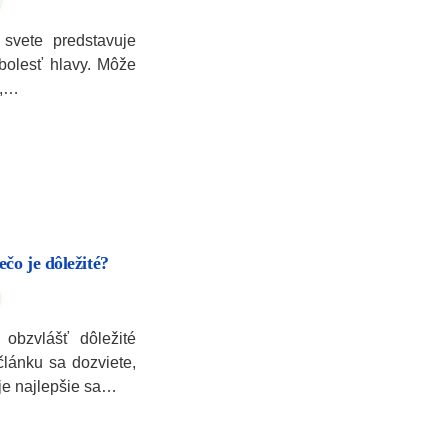
svete predstavuje
bolesť hlavy. Môže
i,…
čo je dôležité?
 obzvlášť dôležité
článku sa dozviete,
je najlepšie sa…