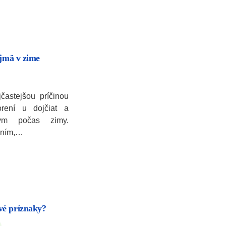
ajmä v zime
jčastejšou príčinou
rení u dojčiat a
kým počas zimy.
aním,…
vé príznaky?