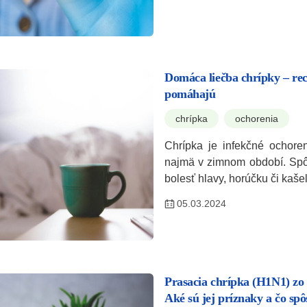
Domáca liečba chrípky – rec
pomáhajú
chrípka
ochorenia
Chrípka je infekčné ochoren
najmä v zimnom období. Spô
bolesť hlavy, horúčku či kaš
05.03.2024
Prasacia chrípka (H1N1) zo 
Aké sú jej príznaky a čo sp