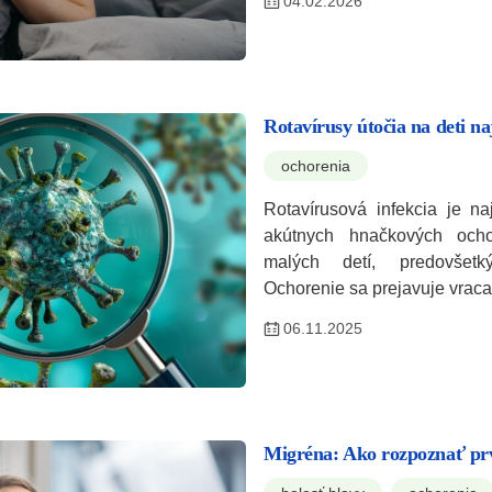
04.02.2026
Rotavírusy útočia na deti n
ochorenia
Rotavírusová infekcia je na
akútnych hnačkových ocho
malých detí, predovšet
Ochorenie sa prejavuje vrac
06.11.2025
Migréna: Ako rozpoznať pr