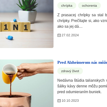
chrípka
ochorenia
Z prasacej chrípky sa stal 
chrípky. Prečítajte si, ako vz
ako sa jej dá…
27.02.2024
Pred Alzheimerom nás môže
zdravý život
Nedávna štúdia talianskych v
šálky kávy denne môžu pomô
pred odumieraním buniek.
10.10.2023