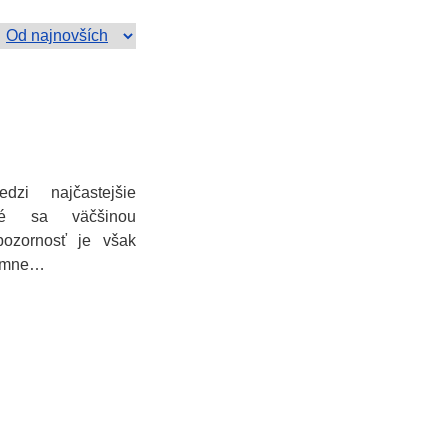
dzi najčastejšie
oré sa väčšinou
pozornosť je však
namne…