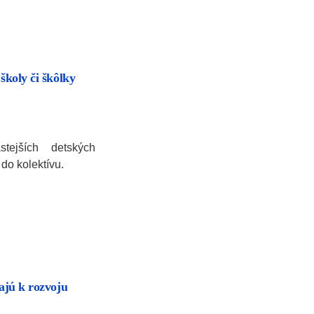
školy či škôlky
tejších detských
 do kolektívu.
vajú k rozvoju