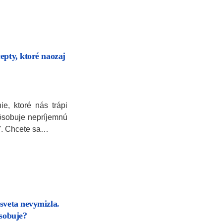
epty, ktoré naozaj
ie, ktoré nás trápi
sobuje nepríjemnú
eľ. Chcete sa…
sveta nevymizla.
ôsobuje?