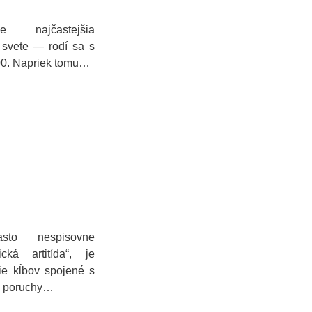
najčastejšia
svete — rodí sa s
00. Napriek tomu…
často nespisovne
cká artitída“, je
ie kĺbov spojené s
u poruchy…