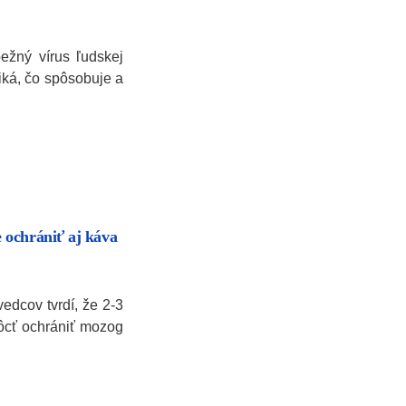
bežný vírus ľudskej
niká, čo spôsobuje a
 ochrániť aj káva
edcov tvrdí, že 2-3
cť ochrániť mozog