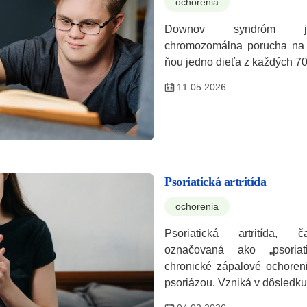
ochorenia
Downov syndróm je 
chromozomálna porucha na 
ňou jedno dieťa z každých 7
11.05.2026
Psoriatická artritída
ochorenia
Psoriatická artritída, 
označovaná ako „psoriati
chronické zápalové ochoren
psoriázou. Vzniká v dôsledk