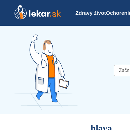
Zdravý život
Ochoreni
Hľadať:
hlava