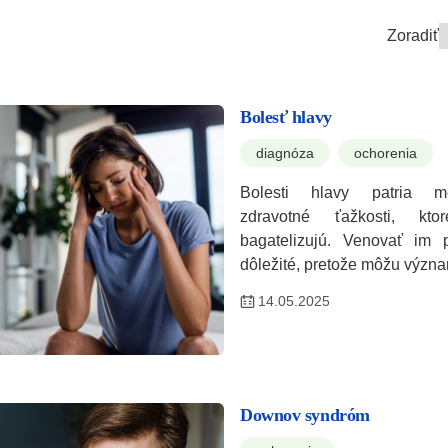
Zoradiť
Bolesť hlavy
diagnóza
ochorenia
Bolesti hlavy patria me
zdravotné ťažkosti, kt
bagatelizujú. Venovať im 
dôležité, pretože môžu výz
14.05.2025
Downov syndróm