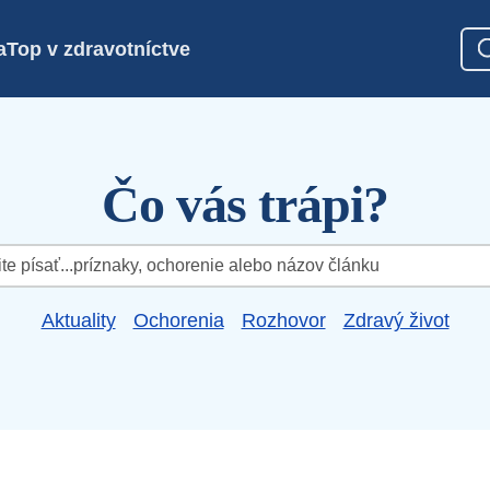
a
Top v zdravotníctve
Čo vás trápi?
Aktuality
Ochorenia
Rozhovor
Zdravý život