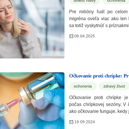
bolesť hlavy
ochorenia
Pre milióny ľudí po celom 
migréna oveľa viac ako len 
sa totiž vyskytnúť s príznakm
08.04.2025
Očkovanie proti chrípke: Pre
ochorenia
zdravý život
Očkovanie proti chrípke je
počas chrípkovej sezóny. V 
ako očkovanie funguje, kedy 
19.09.2024