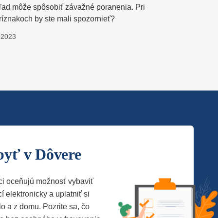
ľad môže spôsobiť závažné poranenia. Pri
ríznakoch by ste mali spozornieť?
.2023
byť v Dôvere
ci oceňujú možnosť vybaviť
í elektronicky a uplatniť si
lo a z domu. Pozrite sa, čo