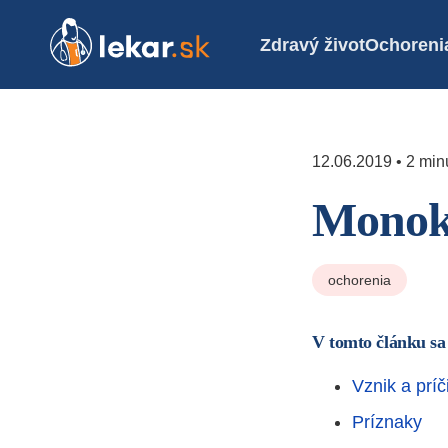
Zdravý život
Ochoreni
12.06.2019 • 2 minú
Monok
ochorenia
V tomto článku sa
Vznik a príč
Príznaky