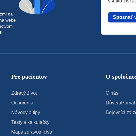
všetko získa
azmi na
Spoznať 
 na webe
níctvom
ch
Pre pacientov
O spoločnos
Zdravý život
O nás
Ochorenia
DôveraPomáha
Návody a tipy
Bojovníci za z
Testy a kalkulačky
Mapa zdravotníctva