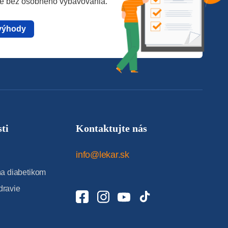
te bez osobného vybavovania.
výhody
ti
Kontaktujte nás
info@lekar.sk
 diabetikom
dravie