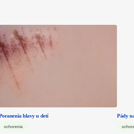
Poranenia hlavy u detí
Pády na
ochorenia
ochor