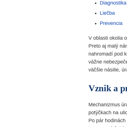
Diagnostika
Liečba
Prevencia
V oblasti okolia
Preto aj malý nár
nahromadí pod k
vážne nebezpečen
väčšie násilie, ú
Vznik a p
Mechanizmus úraz
potýčkach na uli
Po pár hodinách 