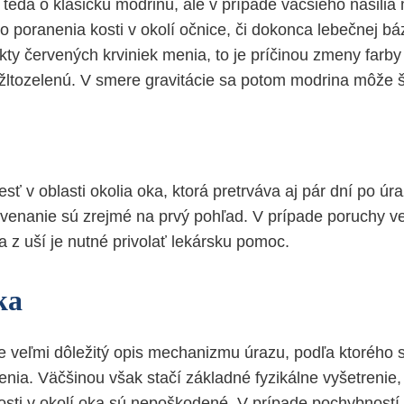
teda o klasickú modrinu, ale v prípade väčšieho násilia
poranenia kosti v okolí očnice, či dokonca lebečnej bá
ty červených krviniek menia, to je príčinou zmeny farby
ltozelenú. V smere gravitácie sa potom modrina môže ší
sť v oblasti okolia oka, ktorá pretrváva aj pár dní po ú
venanie sú zrejmé na prvý pohľad. V prípade poruchy v
a z uší je nutné privolať lekársku pomoc.
ka
je veľmi dôležitý opis mechanizmu úrazu, podľa ktorého 
nia. Väčšinou však stačí základné fyzikálne vyšetrenie, 
 kosti v okolí oka sú nepoškodené. V prípade pochybností