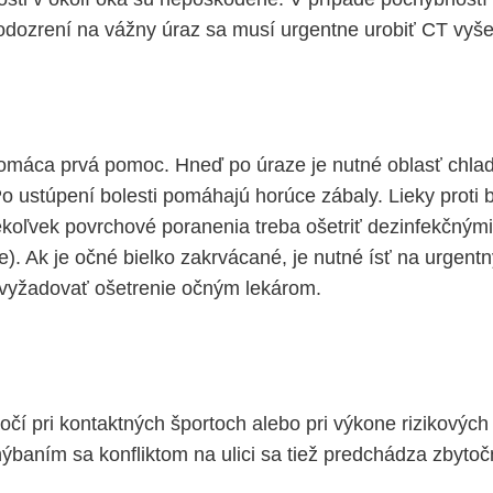
odozrení na vážny úraz sa musí urgentne urobiť CT vyše
omáca prvá pomoc. Hneď po úraze je nutné oblasť chlad
o ustúpení bolesti pomáhajú horúce zábaly. Lieky proti b
ékoľvek povrchové poranenia treba ošetriť dezinfekčnými
e). Ak je očné bielko zakrvácané, je nutné ísť na urgentn
vyžadovať ošetrenie očným lekárom.
čí pri kontaktných športoch alebo pri výkone rizikových 
baním sa konfliktom na ulici sa tiež predchádza zbytoč