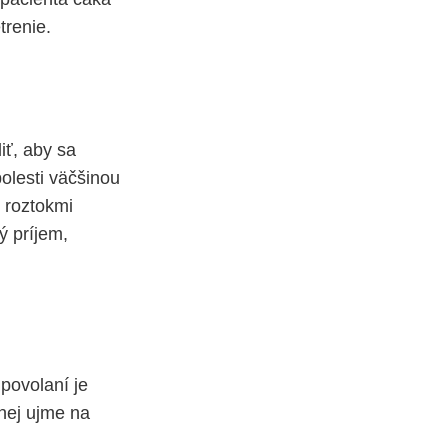
trenie.
iť, aby sa
olesti väčšinou
 roztokmi
ý príjem,
povolaní je
nej ujme na