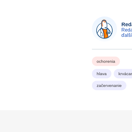
Reda
Reda
ďalš
ochorenia
hlava
krváca
začervenanie