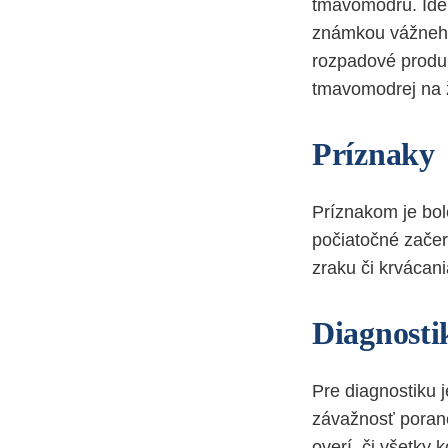
tmavomodrú. Ide 
známkou vážneho 
rozpadové produk
tmavomodrej na ž
Príznaky
Príznakom je bole
počiatočné začer
zraku či krvácani
Diagnosti
Pre diagnostiku 
závažnosť porane
overí, či všetky