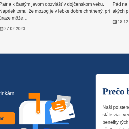
Patria k častým javom obzvlášť v dojčenskom veku.
Pád na 
Napriek tomu, že mozog je v lebke dobre chránený, pri
akých p
úraze môže…
18.12
27.02.2020
Prečo 
vinkám
Naši poisten
stále viac vec
er
benefity rých