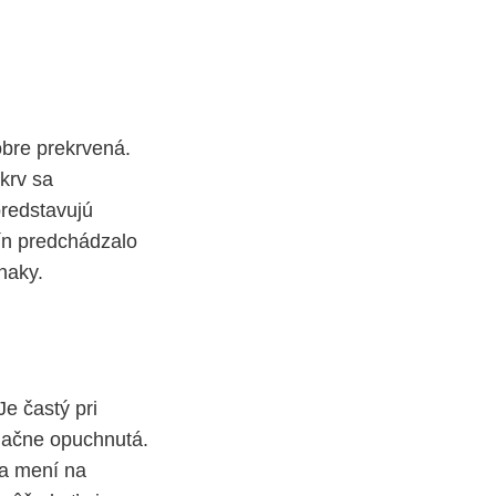
obre prekrvená.
 krv sa
redstavujú
ín predchádzalo
znaky.
e častý pri
značne opuchnutá.
sa mení na