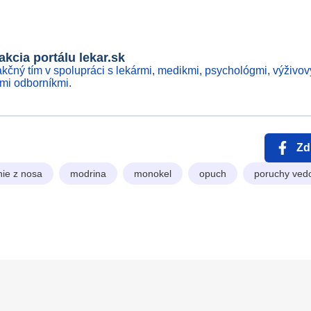
kcia portálu lekar.sk
kčný tím v spolupráci s lekármi, medikmi, psychológmi, výživov
ími odborníkmi.
Zd
nie z nosa
modrina
monokel
opuch
poruchy ved