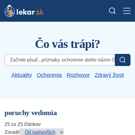
Čo vás trápi?
Hľadať:
Aktuality
Ochorenia
Rozhovor
Zdravý život
poruchy vedomia
25 zo 25 článkov
Zoradiť