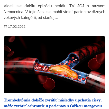
Videli ste ďalšiu epizódu seriálu TV JOJ s názvom
Nemocnica. V tejto časti ste mohli vidieť pacientov rôznych
vekových kategórií, od staršej…
17.02.2022
Trombektómia dokáže zvrátiť následky upchatia cievy,
môže zvrátiť ochrnutie u pacientov s ťažkou mozgovou