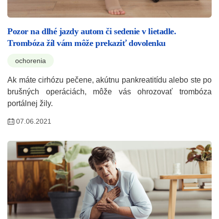
Pozor na dlhé jazdy autom či sedenie v lietadle.
Trombóza žíl vám môže prekaziť dovolenku
ochorenia
Ak máte cirhózu pečene, akútnu pankreatitídu alebo ste po
brušných operáciách, môže vás ohrozovať trombóza
portálnej žily.
07.06.2021