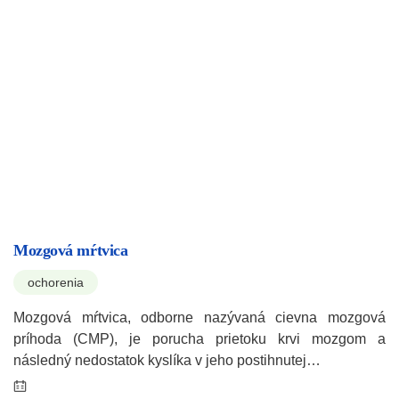
Mozgová mŕtvica
ochorenia
Mozgová mŕtvica, odborne nazývaná cievna mozgová
príhoda (CMP), je porucha prietoku krvi mozgom a
následný nedostatok kyslíka v jeho postihnutej…