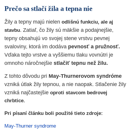
Prečo sa stlačí žila a tepna nie
Žily a tepny majú nielen
odlišnú funkciu, ale aj
. Zatiaľ, čo žily sú mäkšie a podajnejšie,
stavbu
tepny obsahujú vo svojej stene vrstvu pevnej
svaloviny, ktorá im dodáva
pevnosť a pružnosť.
Vďaka tejto vrstve a vyššiemu tlaku vovnútri je
omnoho náročnejšie
stlačiť tepnu než žilu.
Z tohto dôvodu pri
May-Thurnerovom syndróme
vzniká útlak žily tepnou, a nie naopak. Stlačenie žily
vzniká najčastejšie
oproti stavcom bedrovej
chrbtice.
Pri písaní článku boli použité tieto zdroje:
May-Thurner syndrome