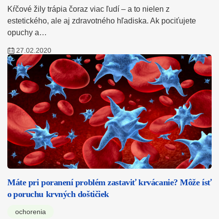
Kŕčové žily trápia čoraz viac ľudí – a to nielen z
estetického, ale aj zdravotného hľadiska. Ak pociťujete
opuchy a…
27.02.2020
Máte pri poranení problém zastaviť krvácanie? Môže ísť
o poruchu krvných doštičiek
ochorenia