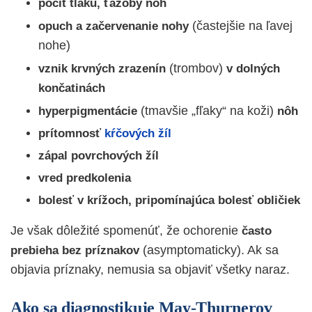
pocit tlaku, ťažoby nôh
(častejšie na ľavej
opuch a začervenanie nohy
nohe)
(trombov)
vznik krvných zrazenín
v dolných
končatinách
(tmavšie „fľaky“ na koži)
hyperpigmentácie
nôh
prítomnosť
kŕčových žíl
zápal povrchových žíl
vred predkolenia
bolesť v krížoch, pripomínajúca bolesť obličiek
Je však dôležité spomenúť, že ochorenie
často
(asymptomaticky). Ak sa
prebieha bez príznakov
objavia príznaky, nemusia sa objaviť všetky naraz.
Ako sa diagnostikuje May-Thurnerov