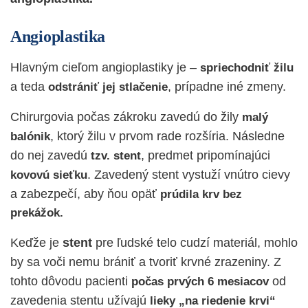
Angioplastika
Hlavným cieľom angioplastiky je –
spriechodniť žilu
a teda
, prípadne iné zmeny.
odstrániť jej stlačenie
Chirurgovia počas zákroku zavedú do žily
malý
, ktorý žilu v prvom rade rozšíria. Následne
balónik
do nej zavedú
, predmet pripomínajúci
tzv. stent
. Zavedený stent vystuží vnútro cievy
kovovú sieťku
a zabezpečí, aby ňou opäť
prúdila krv bez
prekážok.
Keďže je
stent
pre ľudské telo cudzí materiál, mohlo
by sa voči nemu brániť a tvoriť krvné zrazeniny. Z
tohto dôvodu pacienti
od
počas prvých 6 mesiacov
zavedenia stentu užívajú
lieky „na riedenie krvi“