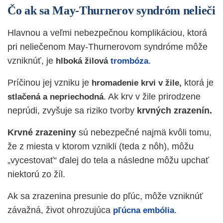
Čo ak sa May-Thurnerov syndróm nelieči
Hlavnou a veľmi nebezpečnou komplikáciou, ktorá
pri neliečenom May-Thurnerovom syndróme môže
vzniknúť, je
.
hlboká žilová
trombóza
Príčinou jej vzniku je
ktorá je
hromadenie krvi v žile,
. Ak krv v žile prirodzene
stlačená a nepriechodná
neprúdi, zvyšuje sa riziko tvorby
krvných zrazenín.
Krvné zrazeniny
sú nebezpečné najmä kvôli tomu,
že z miesta v ktorom vznikli (teda z nôh), môžu
„vycestovať“ ďalej do tela a následne môžu upchať
niektorú zo žíl.
Ak sa zrazenina presunie do pľúc, môže vzniknúť
závažná, život ohrozujúca
.
pľúcna embólia