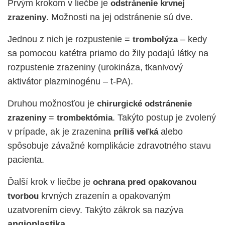
Prvým krokom v liečbe je
odstránenie krvnej
. Možnosti na jej odstránenie sú dve.
zrazeniny
Jednou z nich je rozpustenie =
– kedy
trombolýza
sa pomocou katétra priamo do žily podajú látky na
rozpustenie zrazeniny (urokináza, tkanivový
aktivátor plazminogénu – t-PA).
Druhou možnosťou je
chirurgické odstránenie
=
. Takýto postup je zvolený
zrazeniny
trombektómia
v prípade, ak je zrazenina
alebo
príliš veľká
spôsobuje závažné komplikácie zdravotného stavu
pacienta.
Ďalší krok v liečbe je
ochrana pred opakovanou
krvných zrazenín a opakovaným
tvorbou
uzatvorením cievy. Takýto zákrok sa nazýva
angioplastika.