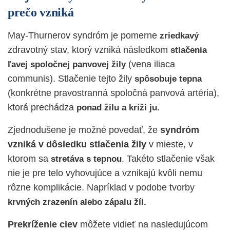
prečo vzniká
May-Thurnerov syndróm je pomerne
zriedkavý
zdravotný stav, ktorý vzniká následkom
stlačenia
(vena iliaca
ľavej spoločnej panvovej žily
communis). Stlačenie tejto žily
spôsobuje tepna
(konkrétne pravostranná spoločná panvová artéria),
ktorá prechádza
ponad žilu a kríži ju.
Zjednodušene je možné povedať, že
syndróm
vzniká v dôsledku stlačenia žily
v mieste, v
ktorom sa
. Takéto stlačenie však
stretáva s tepnou
nie je pre telo vyhovujúce a vznikajú kvôli nemu
rôzne komplikácie. Napríklad v podobe tvorby
krvných zrazenín alebo zápalu žíl.
Prekríženie ciev
môžete vidieť na nasledujúcom