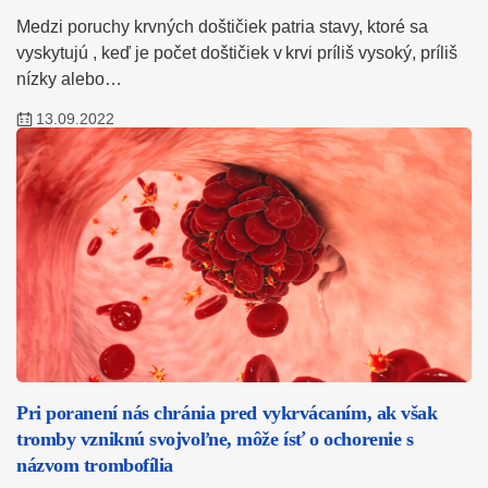
Medzi poruchy krvných doštičiek patria stavy, ktoré sa
vyskytujú , keď je počet doštičiek v krvi príliš vysoký, príliš
nízky alebo…
13.09.2022
Pri poranení nás chránia pred vykrvácaním, ak však
tromby vzniknú svojvoľne, môže ísť o ochorenie s
názvom trombofília