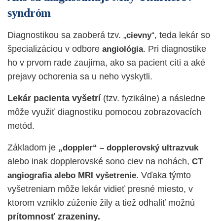
syndróm
Diagnostikou sa zaoberá tzv. „
“, teda lekár so
cievny
špecializáciou v odbore
. Pri diagnostike
angiológia
ho v prvom rade zaujíma, ako sa pacient cíti a aké
prejavy ochorenia sa u neho vyskytli.
Lekár pacienta vyšetrí
(tzv. fyzikálne) a následne
môže využiť diagnostiku pomocou zobrazovacích
metód.
Základom je
„doppler“ – dopplerovský ultrazvuk
alebo inak dopplerovské sono ciev na nohách,
CT
. Vďaka týmto
angiografia alebo MRI vyšetrenie
vyšetreniam môže lekár vidieť presné miesto, v
ktorom vzniklo zúženie žily a tiež odhaliť možnú
prítomnosť zrazeniny.