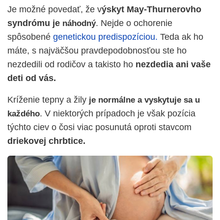
Je možné povedať, že v
ýskyt May-Thurnerovho
syndrómu je
. Nejde o ochorenie
náhodný
spôsobené
genetickou predispozíciou.
Teda ak ho
máte, s najväčšou pravdepodobnosťou ste ho
nezdedili od rodičov a takisto ho
nezdedia ani vaše
deti od vás.
Kríženie tepny a žily
je normálne a vyskytuje sa u
. V niektorých prípadoch je však pozícia
každého
týchto ciev o čosi viac posunutá oproti stavcom
driekovej chrbtice.