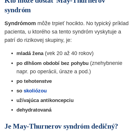
Kto môže dostať May-Thurnerov
syndróm
Syndrómom
môže trpieť hocikto. No typický príklad
pacienta, u ktorého sa tento syndróm vyskytuje a
patrí do rizikovej skupiny, je:
(vek 20 až 40 rokov)
mladá žena
(znehybnenie
po dlhšom období bez pohybu
napr. po operácii, úraze a pod.)
po tehotenstve
so
skoliózou
užívajúca antikoncepciu
dehydratovaná
Je May-Thurnerov syndróm dedičný?