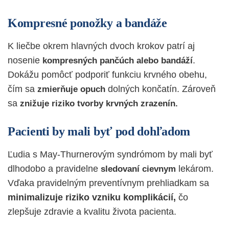
Kompresné ponožky a bandáže
K liečbe okrem hlavných dvoch krokov patrí aj
nosenie
.
kompresných pančúch alebo bandáží
Dokážu pomôcť podporiť funkciu krvného obehu,
čím sa
dolných končatín. Zároveň
zmierňuje opuch
sa
znižuje riziko tvorby krvných zrazenín.
Pacienti by mali byť pod dohľadom
Ľudia s May-Thurnerovým syndrómom by mali byť
dlhodobo a pravidelne
lekárom.
sledovaní cievnym
Vďaka pravidelným preventívnym prehliadkam sa
minimalizuje riziko vzniku komplikácií,
čo
zlepšuje zdravie a kvalitu života pacienta.