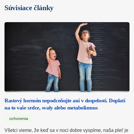
Súvisiace články
Rastový hormón nepodceňujte ani v dospelosti. Doplatí
na to vaše srdce, svaly alebo metabolizmus
ochorenia
Všetci vieme, že keď sa v noci dobre vyspíme, naša pleť je