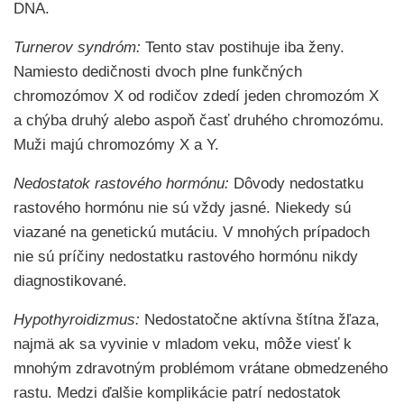
DNA.
Turnerov syndróm:
Tento stav postihuje iba ženy.
Namiesto dedičnosti dvoch plne funkčných
chromozómov X od rodičov zdedí jeden chromozóm X
a chýba druhý alebo aspoň časť druhého chromozómu.
Muži majú chromozómy X a Y.
Nedostatok rastového hormónu:
Dôvody nedostatku
rastového hormónu nie sú vždy jasné. Niekedy sú
viazané na genetickú mutáciu. V mnohých prípadoch
nie sú príčiny nedostatku rastového hormónu nikdy
diagnostikované.
Hypothyroidizmus:
Nedostatočne aktívna štítna žľaza,
najmä ak sa vyvinie v mladom veku, môže viesť k
mnohým zdravotným problémom vrátane obmedzeného
rastu. Medzi ďalšie komplikácie patrí nedostatok