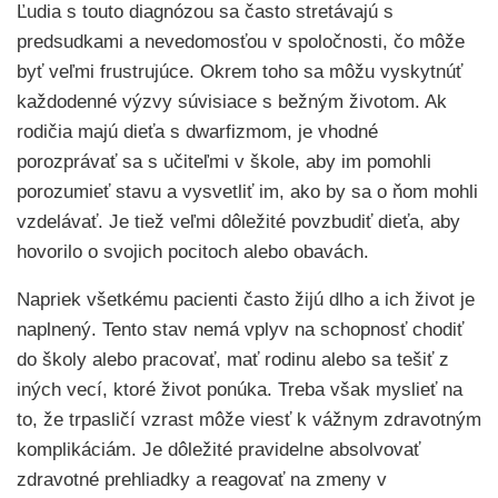
Ľudia s touto diagnózou sa často stretávajú s
predsudkami a nevedomosťou v spoločnosti, čo môže
byť veľmi frustrujúce. Okrem toho sa môžu vyskytnúť
každodenné výzvy súvisiace s bežným životom. Ak
rodičia majú dieťa s dwarfizmom, je vhodné
porozprávať sa s učiteľmi v škole, aby im pomohli
porozumieť stavu a vysvetliť im, ako by sa o ňom mohli
vzdelávať. Je tiež veľmi dôležité povzbudiť dieťa, aby
hovorilo o svojich pocitoch alebo obavách.
Napriek všetkému pacienti často žijú dlho a ich život je
naplnený. Tento stav nemá vplyv na schopnosť chodiť
do školy alebo pracovať, mať rodinu alebo sa tešiť z
iných vecí, ktoré život ponúka. Treba však myslieť na
to, že trpasličí vzrast môže viesť k vážnym zdravotným
komplikáciám. Je dôležité pravidelne absolvovať
zdravotné prehliadky a reagovať na zmeny v