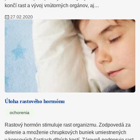
končí rast a vývoj vnútorných orgánov, aj…
27.02.2020
Úloha rastového hormónu
ochorenia
Rastový hormón stimuluje rast organizmu. Zodpovedá za
delenie a množenie chrupkových buniek umiestnených
v koncových častiach dlhých kostí. Zároveň podporuje rast