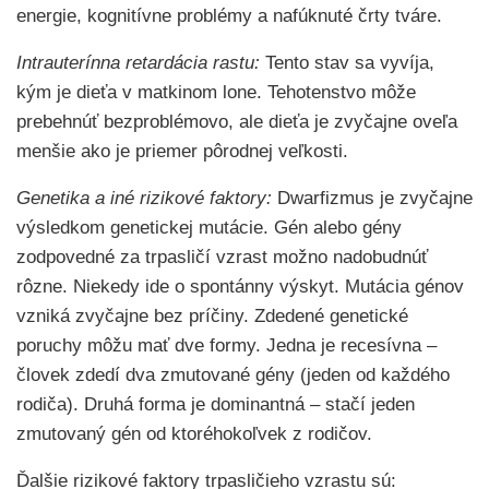
energie, kognitívne problémy a nafúknuté črty tváre.
Intrauterínna retardácia rastu:
Tento stav sa vyvíja,
kým je dieťa v matkinom lone. Tehotenstvo môže
prebehnúť bezproblémovo, ale dieťa je zvyčajne oveľa
menšie ako je priemer pôrodnej veľkosti.
Genetika a iné rizikové faktory:
Dwarfizmus je zvyčajne
výsledkom genetickej mutácie. Gén alebo gény
zodpovedné za trpasličí vzrast možno nadobudnúť
rôzne. Niekedy ide o spontánny výskyt. Mutácia génov
vzniká zvyčajne bez príčiny. Zdedené genetické
poruchy môžu mať dve formy. Jedna je recesívna –
človek zdedí dva zmutované gény (jeden od každého
rodiča). Druhá forma je dominantná – stačí jeden
zmutovaný gén od ktoréhokoľvek z rodičov.
Ďalšie rizikové faktory trpasličieho vzrastu sú: