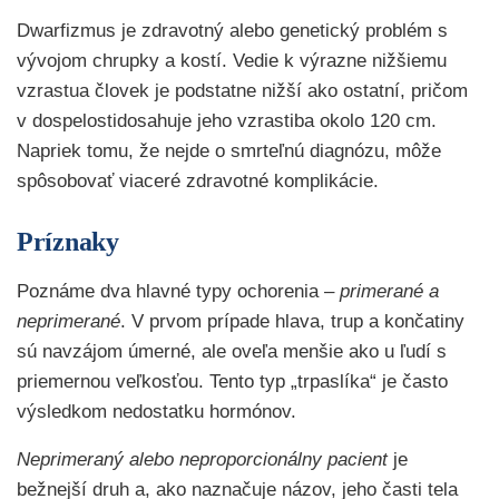
Dwarfizmus je zdravotný alebo genetický problém s
vývojom chrupky a kostí. Vedie k výrazne nižšiemu
vzrastua človek je podstatne nižší ako ostatní, pričom
v dospelostidosahuje jeho vzrastiba okolo 120 cm.
Napriek tomu, že nejde o smrteľnú diagnózu, môže
spôsobovať viaceré zdravotné komplikácie.
Príznaky
Poznáme dva hlavné typy ochorenia –
primerané a
neprimerané
. V prvom prípade hlava, trup a končatiny
sú navzájom úmerné, ale oveľa menšie ako u ľudí s
priemernou veľkosťou. Tento typ „trpaslíka“ je často
výsledkom nedostatku hormónov.
Neprimeraný alebo neproporcionálny pacient
je
bežnejší druh a, ako naznačuje názov, jeho časti tela