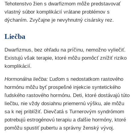
Tehotenstvo žien s dwarfizmom môže predstavovať
vlastný súbor komplikácií vrátane problémov s
dýchaním. Zvyčajne je nevyhnutný cisársky rez.
Liečba
Dwarfizmus, bez ohľadu na príčinu, nemožno vyliečiť.
Existujú však terapie, ktoré môžu pomôcť znížiť riziko
komplikácií.
Hormonálna liečba:
Ľuďom s nedostatkom rastového
hormónu môžu byť prospešné injekcie syntetického
ľudského rastového hormónu. Deti, ktoré dostávajú túto
liečbu, nie vždy dosiahnu priemernú výšku, ale môžu
sa k nej priblížiť. Dievčatá s Turnerovým syndrómom
potrebujú estrogénovú terapiu a ďalšie hormóny, ktoré
pomôžu spustiť pubertu a správny ženský vývoj.