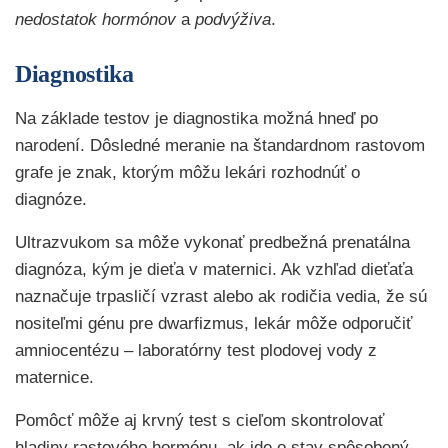
nedostatok hormónov
a
podvýživa
.
Diagnostika
Na základe testov je diagnostika možná hneď po
narodení. Dôsledné meranie na štandardnom rastovom
grafe je znak, ktorým môžu lekári rozhodnúť o
diagnóze.
Ultrazvukom sa môže vykonať predbežná prenatálna
diagnóza, kým je dieťa v maternici. Ak vzhľad dieťaťa
naznačuje trpasličí vzrast alebo ak rodičia vedia, že sú
nositeľmi génu pre dwarfizmus, lekár môže odporučiť
amniocentézu – laboratórny test plodovej vody z
maternice.
Pomôcť môže aj krvný test s cieľom skontrolovať
hladiny rastového hormónu, ak ide o stav spôsobený