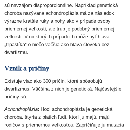
sú navzájom disproporcionálne. Napríklad genetická
choroba nazývaná achondroplázia má za následok
výrazne kratšie ruky a nohy ako v prípade osoby
priemernej veľkosti, ale trup je podobný priemernej
veľkosti. V niektorých prípadoch môže byť hlava
„trpaslíka“ o niečo väčšia ako hlava človeka bez
dwarfizmu.
Vznik a príčiny
Existuje viac ako 300 príčin, ktoré spôsobujú
dwarfizmus. Väčšina z nich je genetická. Najčastejšie
príčiny sú:
Achondroplázia
: Hoci achondroplázia je genetická
choroba, štyria z piatich ľudí, ktorí ju majú, majú
rodičov s priemernou veľkosťou. Zapríčiňuje ju mutácia