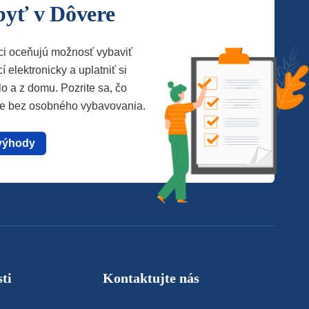
byť v Dôvere
ci oceňujú možnosť vybaviť
í elektronicky a uplatniť si
lo a z domu. Pozrite sa, čo
te bez osobného vybavovania.
výhody
ti
Kontaktujte nás