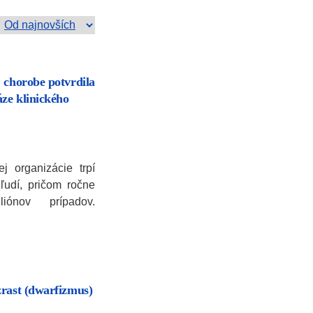
 chorobe potvrdila
áze klinického
j organizácie trpí
ľudí, pričom ročne
ónov prípadov.
zrast (dwarfizmus)