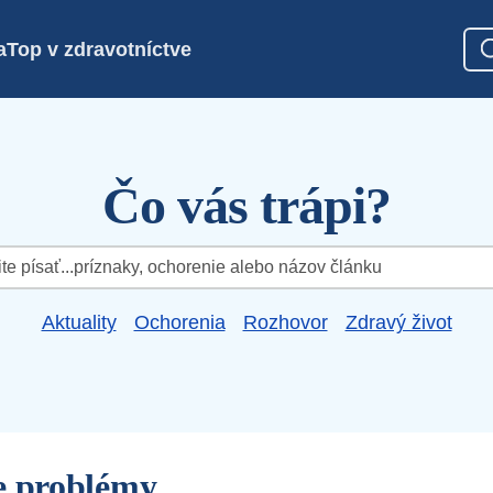
a
Top v zdravotníctve
Čo vás trápi?
Aktuality
Ochorenia
Rozhovor
Zdravý život
e problémy