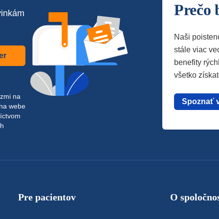
Prečo 
vinkám
Naši poisten
stále viac vec
er
benefity rých
všetko získa
azmi na
Spoznať 
 na webe
níctvom
ch
Pre pacientov
O spoločnos