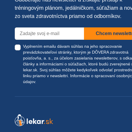
tréningovým plánom, jedálničkom, súťažiam a no
zo sveta zdravotníctva priamo od odborníkov.
Chcem newslett
Vyplnením emailu dávam súhlas na jeho spracovanie
prevádzkovateľovi stránky, ktorým je DÔVERA zdravotná
poisťovňa, a. s., za účelom zasielania newsletterov, s odk
články a informáciami o súťažiach, ktoré budú zverejnené
lekar.sk
. Svoj súhlas môžete kedykoľvek odvolať prostred
linku priamo v newslettri.
Informácie o spracovaní osobný
údajov.