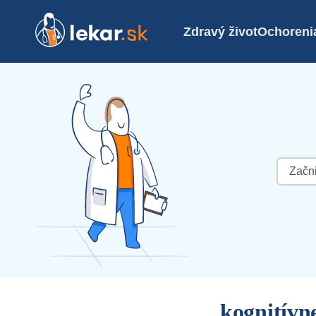
Zdravý život
Ochoreni
Hľadať:
kognitívn