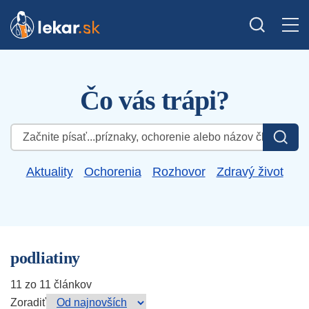
Čo vás trápi?
Hľadať:
Aktuality
Ochorenia
Rozhovor
Zdravý život
podliatiny
11 zo 11 článkov
Zoradiť