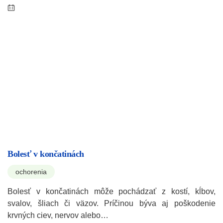
Bolesť v končatinách
ochorenia
Bolesť v končatinách môže pochádzať z kostí, kĺbov,
svalov, šliach či väzov. Príčinou býva aj poškodenie
krvných ciev, nervov alebo…