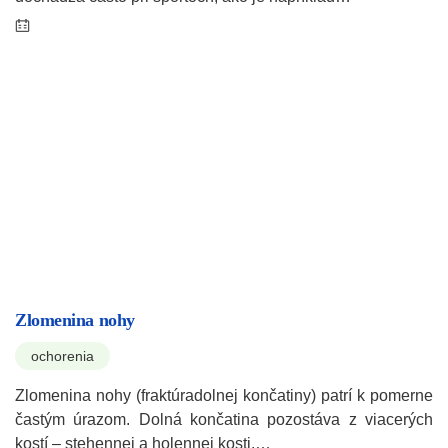
Zlomenina nohy
ochorenia
Zlomenina nohy (fraktúradolnej končatiny) patrí k pomerne
častým úrazom. Dolná končatina pozostáva z viacerých
kostí – stehennej a holennej kosti,…