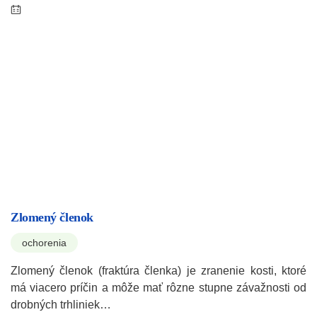
Zlomený členok
ochorenia
Zlomený členok (fraktúra členka) je zranenie kosti, ktoré
má viacero príčin a môže mať rôzne stupne závažnosti od
drobných trhliniek…