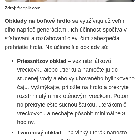
Zdroj: freepik.com
Obklady na boľavé hrdlo
sa využívajú už veľmi
dlho naprieč generáciami. Ich účinnosť spočíva v
sťahovaní a rozťahovaní ciev, čím zabezpečia
prehriatie hrdla. Najúčinnejšie obklady sú:
– vezmite
látkovú
Priessnitzov obklad
vreckovku alebo utierku a namočte ju do
studenej vody alebo vyluhovaného bylinkového
čaju. Vyžmýkajte, priložte na hrdlo a prekryte
rozstrihnutým mikroténovým vreckom. Potom
ho prekryte ešte suchou šatkou, uterákom či
vreckovkou a nechajte pôsobiť minimálne 3
hodiny.
– na vlhký uterák naneste
Tvarohový obklad