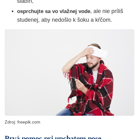
slabín,
, ale nie príliš
osprchujte sa vo vlažnej vode
studenej, aby nedošlo k šoku a kŕčom.
Zdroj: freepik.com
Prvá pomoc pri upchatom nose –