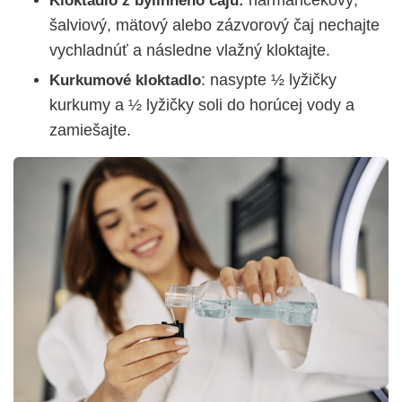
Kloktadlo z bylinného čaju:
šalviový, mätový alebo zázvorový čaj nechajte
vychladnúť a následne vlažný kloktajte.
: nasypte ½ lyžičky
Kurkumové kloktadlo
kurkumy a ½ lyžičky soli do horúcej vody a
zamiešajte.