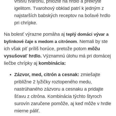
vrstvu tvarohu, priložte na hrdlo a prekryte
igelitom. Tvarohový obklad patrí k jedným z
najstarších babských receptov na boľavé hrdlo
pri chrípke.
Na bolesť výrazne pomáha aj
teplý domáci vývar a
. Nemali by ste
bylinkové čaje s medom a citrónom
ich však piť príliš horúce, pretože potom
môžu
vysušovať hrdlo.
Významnú úlohu má pri domácej
liečbe chrípky aj
kombinácia:
Zázvor, med, citrón a cesnak:
zmiešajte
približne 2 lyžičky roztopeného medu,
nastrúhaného zázvoru a cesnaku a pridajte
šťavu z citróna. Kombinácia týchto štyroch
surovín zaručene pomôže, aj keď môže v hrdle
mierne páliť.