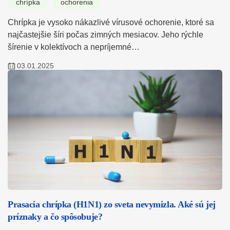
chrípka
ochorenia
Chrípka je vysoko nákazlivé vírusové ochorenie, ktoré sa
najčastejšie šíri počas zimných mesiacov. Jeho rýchle
šírenie v kolektívoch a nepríjemné…
03.01.2025
Prasacia chrípka (H1N1) zo sveta nevymizla. Aké sú jej
príznaky a čo spôsobuje?