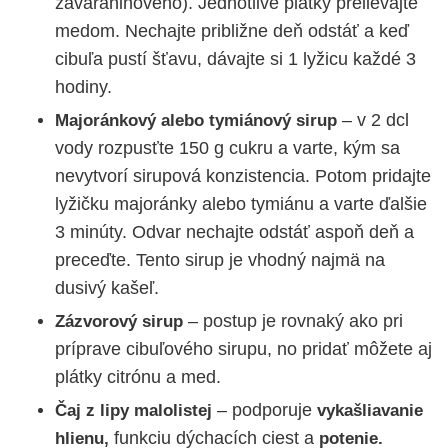
zaváraninového). Jednotlivé plátky prelievajte
medom. Nechajte približne deň odstáť a keď
cibuľa pustí šťavu, dávajte si 1 lyžicu každé 3
hodiny.
– v 2 dcl
Majoránkový alebo tymiánový sirup
vody rozpusťte 150 g cukru a varte, kým sa
nevytvorí sirupová konzistencia. Potom pridajte
lyžičku majoránky alebo tymiánu a varte ďalšie
3 minúty. Odvar nechajte odstáť aspoň deň a
preceďte. Tento sirup je vhodný najmä na
dusivý kašeľ.
– postup je rovnaký ako pri
Zázvorový sirup
príprave cibuľového sirupu, no pridať môžete aj
plátky citrónu a med.
– podporuje
Čaj z lipy malolistej
vykašliavanie
funkciu dýchacích ciest a
hlienu,
potenie.