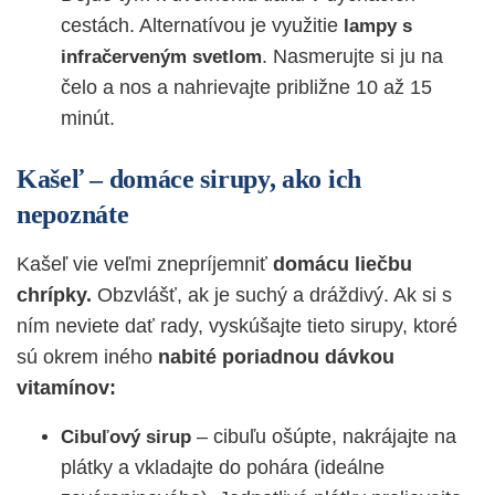
cestách. Alternatívou je využitie
lampy s
. Nasmerujte si ju na
infračerveným svetlom
čelo a nos a nahrievajte približne 10 až 15
minút.
Kašeľ – domáce sirupy, ako ich
nepoznáte
Kašeľ vie veľmi znepríjemniť
domácu liečbu
chrípky.
Obzvlášť, ak je suchý a dráždivý. Ak si s
ním neviete dať rady, vyskúšajte tieto sirupy, ktoré
sú okrem iného
nabité poriadnou dávkou
vitamínov:
–
cibuľu ošúpte, nakrájajte na
Cibuľový sirup
plátky a vkladajte do pohára (ideálne