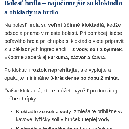
Bolesť hrdla – najúčinnejšie sú kloktadlá
a obklady na hrdlo
Na bolesť hrdla sú
veľmi účinné kloktadlá,
keďže
pôsobia priamo v mieste bolesti. Pri domácej liečbe
boľavého hrdla pri chrípke si kloktadlo viete pripraviť
z 3 základných ingrediencií –
.
z
vody, soli a byliniek
Výborne zaberá aj
.
kurkuma, zázvor a šalvia
Po kloktaní r
oztok neprehĺtajte,
ale vypľujte a
opakujte minimálne
3-krát denne po dobu 2 minút.
Ďalšie kloktadlá, ktoré môžete využiť pri domácej
liečbe chrípky :
zmiešajte približne ½
Kloktadlo zo soli a vody:
kávovej lyžičky soli v hrnčeku teplej vody.
harmančekový,