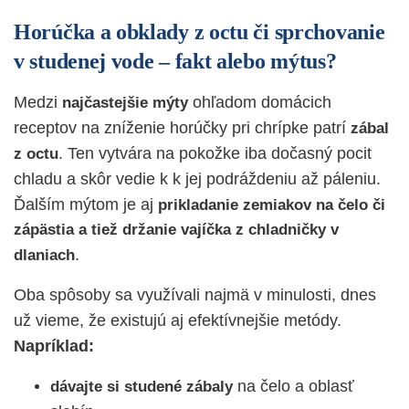
Horúčka a obklady z octu či sprchovanie
v studenej vode – fakt alebo mýtus?
Medzi
ohľadom domácich
najčastejšie mýty
receptov na zníženie horúčky pri chrípke patrí
zábal
. Ten vytvára na pokožke iba dočasný pocit
z octu
chladu a skôr vedie k k jej podráždeniu až páleniu.
Ďalším mýtom je aj
prikladanie zemiakov na čelo či
zápästia a tiež držanie vajíčka z chladničky v
.
dlaniach
Oba spôsoby sa využívali najmä v minulosti, dnes
už vieme, že existujú aj efektívnejšie metódy.
Napríklad:
na čelo a oblasť
dávajte si studené zábaly