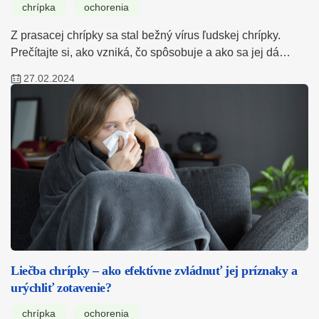
chrípka
ochorenia
Z prasacej chrípky sa stal bežný vírus ľudskej chrípky.
Prečítajte si, ako vzniká, čo spôsobuje a ako sa jej dá…
27.02.2024
Liečba chrípky – ako efektívne zvládnuť jej príznaky a
urýchliť zotavenie?
chrípka
ochorenia