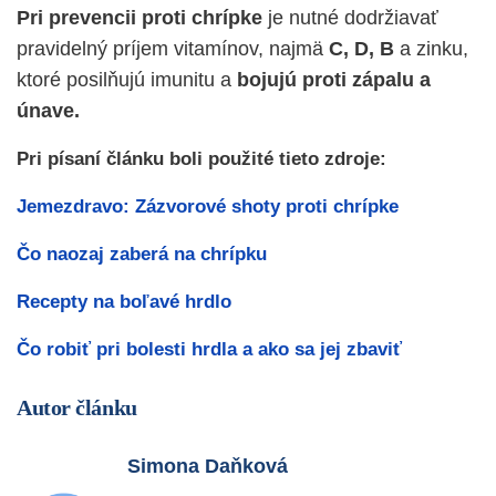
Pri prevencii proti chrípke
je nutné dodržiavať
pravidelný príjem vitamínov, najmä
C, D, B
a zinku,
ktoré posilňujú imunitu a
bojujú proti zápalu a
únave.
Pri písaní článku boli použité tieto zdroje:
Jemezdravo: Zázvorové shoty proti chrípke
Čo naozaj zaberá na chrípku
Recepty na boľavé hrdlo
Čo robiť pri bolesti hrdla a ako sa jej zbaviť
Autor článku
Simona Daňková