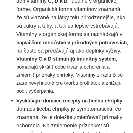
deň vitamíny
, ideálne v organickej
C, D a B
forme. Organická forma vitamínov znamená,
že sú viazané na látky telu prirodzenejšie, ako
sú cukry a tuky, a tak sa lepšie vstrebávajú.
Vitamíny v organickej forme sa nachádzajú v
,
najväčšom množstve v prírodných potravinách
no často sa predávajú aj ako doplnky výživy.
Vitamíny C a D stimulujú imunitný systém,
pomáhajú skrátiť dobu trvania ochorenia a
zmierniť príznaky chrípky. Vitamíny z radu B sú
zase nevyhnutné pre tvorbu protilátok a znižujú
pocit vyčerpania.
–
Vyskúšajte domáce recepty na liečbu chrípky
domáca liečba chrípky je symptomatická, čo
znamená, že je dôležité zmierňovať príznaky
ochorenia. Na zmiernenie príznakov sú