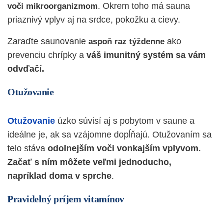
. Okrem toho má sauna
voči mikroorganizmom
priaznivý vplyv aj na srdce, pokožku a cievy.
Zaraďte saunovanie
ako
aspoň raz týždenne
prevenciu chrípky a
váš imunitný systém sa vám
odvďačí.
Otužovanie
Otužovanie
úzko súvisí aj s pobytom v saune a
ideálne je, ak sa vzájomne dopĺňajú. Otužovaním sa
telo stáva
odolnejším voči vonkajším vplyvom.
Začať s ním môžete veľmi jednoducho,
napríklad doma v sprche
.
Pravidelný príjem vitamínov