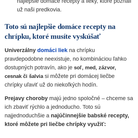
najlepšie domáce recepty a lieky, ktoré poznali
už naši predkovia.
Toto sú najlepšie domáce recepty na
chrípku, ktoré musíte vyskúšať
Univerzálny
domáci liek
na chrípku
pravdepodobne neexistuje, no kombináciou ľahko
dostupných potravín, ako je
soľ, med, zázvor,
si môžete pri domácej liečbe
cesnak či šalvia
chrípky uľaviť už do niekoľkých hodín.
Prejavy choroby
majú jedno spoločné – chceme sa
ich zbaviť rýchlo a jednoducho. Toto sú
najjednoduchšie a
najúčinnejšie babské recepty,
ktoré môžete pri liečbe chrípky využiť: