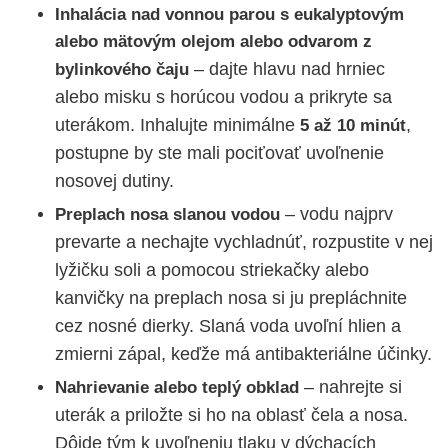
Inhalácia nad vonnou parou s eukalyptovým
alebo mätovým olejom alebo odvarom z
– dajte hlavu nad hrniec
bylinkového čaju
alebo misku s horúcou vodou a prikryte sa
uterákom. Inhalujte minimálne
,
5 až 10 minút
postupne by ste mali pociťovať uvoľnenie
nosovej dutiny.
– vodu najprv
Preplach nosa slanou vodou
prevarte a nechajte vychladnúť, rozpustite v nej
lyžičku soli a pomocou striekačky alebo
kanvičky na preplach nosa si ju prepláchnite
cez nosné dierky. Slaná voda uvoľní hlien a
zmierni zápal, keďže má antibakteriálne účinky.
– nahrejte si
Nahrievanie alebo teplý obklad
uterák a priložte si ho na oblasť čela a nosa.
Dôjde tým k uvoľneniu tlaku v dýchacích