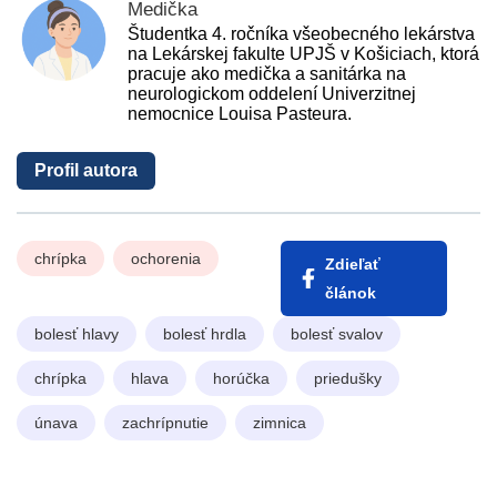
Medička
Študentka 4. ročníka všeobecného lekárstva
na Lekárskej fakulte UPJŠ v Košiciach, ktorá
pracuje ako medička a sanitárka na
neurologickom oddelení Univerzitnej
nemocnice Louisa Pasteura.
Profil autora
chrípka
ochorenia
Zdieľať
článok
bolesť hlavy
bolesť hrdla
bolesť svalov
chrípka
hlava
horúčka
priedušky
únava
zachrípnutie
zimnica