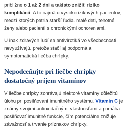
približne
o 1 až 2 dni a takisto znížiť riziko
komplikácií
. A to najmä u vysokorizikových pacientov,
medzi ktorých patria starší ľudia, malé deti, tehotné
ženy alebo pacienti s chronickými ochoreniami.
U inak zdravých ľudí sa antivirotiká vo všeobecnosti
nevyužívajú, pretože stačí aj podporná a
symptomatická liečba chrípky.
Nepodceňujte pri liečbe chrípky
dostatočný príjem vitamínov
V liečbe chrípky zohrávajú niektoré vitamíny dôležitú
úlohu pri posilňovaní imunitného systému.
Vitamín C
je
známy svojimi antioxidačnými vlastnosťami a pomáha
posilňovať imunitné funkcie, čím potenciálne znižuje
závažnosť a trvanie príznakov chrípky.