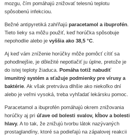
mozgu, čím pomáhajú znižovať telesnú teplotu
spôsobenú infekciou.
Bežné antipyretiká zahŕňajú
paracetamol a ibuprofén
.
Tieto lieky sa môžu použiť, keď horúčka spôsobuje
nepohodlie alebo je
vyššia ako 38,5 °C
.
Aj keď vám zníženie horúčky môže pomôcť cítiť sa
pohodlnejšie, je dôležité nepotlačiť ju úplne, pretože je
do istej teploty žiaduca.
Pomáha totiž nabudiť
imunitný systém a sťažuje podmienky pre vírusy a
baktérie
. Ak však pretrváva dlhšie ako niekoľko dní
alebo je veľmi vysoká, treba vyhľadať lekársku pomoc.
Paracetamol a ibuprofén pomáhajú okrem znižovania
horúčky aj pri
úľave od bolesti svalov, kĺbov a bolesti
hlavy.
A to tak, že znižujú tvorbu látok nazývaných
prostaglandíny, ktoré sa podieľajú na zápalovej reakcii