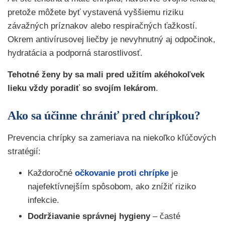
pretože môžete byť vystavená vyššiemu riziku
závažných príznakov alebo respiračných ťažkostí.
Okrem antivírusovej liečby je nevyhnutný aj odpočinok,
hydratácia a podporná starostlivosť.
Tehotné ženy by sa mali pred užitím akéhokoľvek
lieku vždy poradiť so svojím lekárom
.
Ako sa účinne chrániť pred chrípkou?
Prevencia chrípky sa zameriava na niekoľko kľúčových
stratégií:
Každoročné
očkovanie proti chrípke
je
najefektívnejším spôsobom, ako znížiť riziko
infekcie.
Dodržiavanie správnej hygieny
– časté