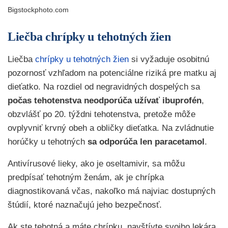
Bigstockphoto.com
Liečba chrípky u tehotných žien
Liečba
chrípky u tehotných žien
si vyžaduje osobitnú
pozornosť vzhľadom na potenciálne riziká pre matku aj
dieťatko. Na rozdiel od negravidných dospelých sa
počas tehotenstva neodporúča užívať ibuprofén
,
obzvlášť po 20. týždni tehotenstva, pretože môže
ovplyvniť krvný obeh a obličky dieťatka. Na zvládnutie
horúčky u tehotných
sa odporúča len paracetamol
.
Antivírusové lieky, ako je oseltamivir, sa môžu
predpísať tehotným ženám, ak je chrípka
diagnostikovaná včas, nakoľko má najviac dostupných
štúdií, ktoré naznačujú jeho bezpečnosť.
Ak ste tehotná a máte chrípku, navštívte svojho lekára,