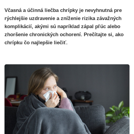
Včasná a účinná liečba chrípky je nevyhnutná pre
rýchlejšie uzdravenie a zníženie rizika závažných
komplikácií, akými sú napríklad zápal pľúc alebo
zhoršenie chronických ochorení. Prečítajte si, ako
chrípku čo najlepšie liečiť.