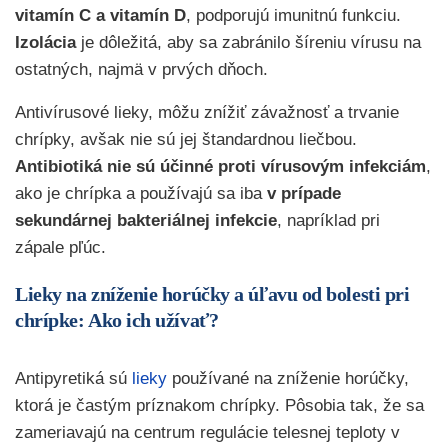
vitamín C a vitamín D
, podporujú imunitnú funkciu.
Izolácia
je dôležitá, aby sa zabránilo šíreniu vírusu na
ostatných, najmä v prvých dňoch.
Antivírusové lieky, môžu znížiť závažnosť a trvanie
chrípky, avšak nie sú jej štandardnou liečbou.
Antibiotiká nie sú účinné proti vírusovým infekciám
,
ako je chrípka a používajú sa iba
v prípade
sekundárnej bakteriálnej infekcie
, napríklad pri
zápale pľúc.
Lieky na zníženie horúčky a úľavu od bolesti pri
chrípke: Ako ich užívať?
Antipyretiká sú
lieky
používané na zníženie horúčky,
ktorá je častým príznakom chrípky. Pôsobia tak, že sa
zameriavajú na centrum regulácie telesnej teploty v