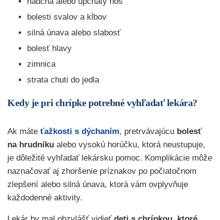
nádcha alebo upchatý nos
bolesti svalov a kĺbov
silná únava alebo slabosť
bolesť hlavy
zimnica
strata chuti do jedla
Kedy je pri chrípke potrebné vyhľadať lekára?
Ak máte
ťažkosti s dýchaním
, pretrvávajúcu
bolesť
na hrudníku
alebo vysokú horúčku, ktorá neustupuje,
je dôležité vyhľadať lekársku pomoc. Komplikácie môže
naznačovať aj zhoršenie príznakov po počiatočnom
zlepšení alebo silná únava, ktorá vám ovplyvňuje
každodenné aktivity.
Lekár by mal obzvlášť vidieť
deti s chrípkou, ktoré