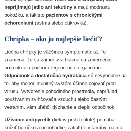
neprijímajú jedlo ani tekutiny
a majú modrastú
pokožku, a takisto
pacientov s chronickými
ochoreniami
(astma alebo cukrovka).
Chrípka – ako ju najlepšie liečiť?
Liečba chrípky je väčšinou symptomatická. To
znamená, že sa zameriava hlavne na zmiernenie
príznakov a podporu regenerácie organizmu.
Odpočinok a dostatočná hydratácia
sú nevyhnutné na
to, aby mohol imunitný systém účinne bojovať proti
vírusu. Vytvorenie pohodlného prostredia, napríklad
používaním zvlhčovača vzduchu alebo častým
vetraním, vám uľahčí dýchanie a zlepší odpočinok.
Užívanie antipyretík
(liekov proti teplote) pomáha
znížiť horúčku a nepohodlie, zatiaľ čo vitamíny, najmä