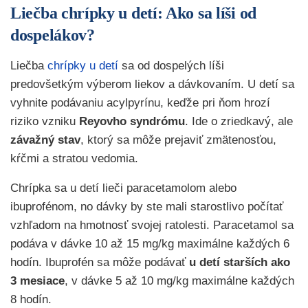
Liečba chrípky u detí: Ako sa líši od
dospelákov?
Liečba
chrípky u detí
sa od dospelých líši
predovšetkým výberom liekov a dávkovaním. U detí sa
vyhnite podávaniu acylpyrínu, keďže pri ňom hrozí
riziko vzniku
Reyovho syndrómu
. Ide o zriedkavý, ale
závažný stav
, ktorý sa môže prejaviť zmätenosťou,
kŕčmi a stratou vedomia.
Chrípka sa u detí lieči paracetamolom alebo
ibuprofénom, no dávky by ste mali starostlivo počítať
vzhľadom na hmotnosť svojej ratolesti. Paracetamol sa
podáva v dávke 10 až 15 mg/kg maximálne každých 6
hodín. Ibuprofén sa môže podávať
u detí starších ako
3 mesiace
, v dávke 5 až 10 mg/kg maximálne každých
8 hodín.