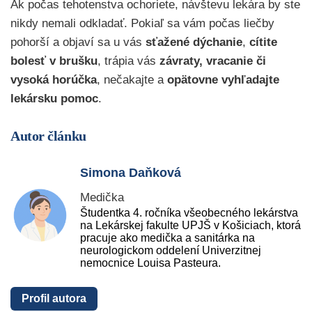
Ak počas tehotenstva ochoriete, návštevu lekára by ste
nikdy nemali odkladať. Pokiaľ sa vám počas liečby
pohorší a objaví sa u vás
sťažené dýchanie
,
cítite
bolesť v brušku
, trápia vás
závraty, vracanie či
vysoká horúčka
, nečakajte a
opätovne vyhľadajte
lekársku pomoc
.
Autor článku
Simona Daňková
Medička
Študentka 4. ročníka všeobecného lekárstva
na Lekárskej fakulte UPJŠ v Košiciach, ktorá
pracuje ako medička a sanitárka na
neurologickom oddelení Univerzitnej
nemocnice Louisa Pasteura.
Profil autora