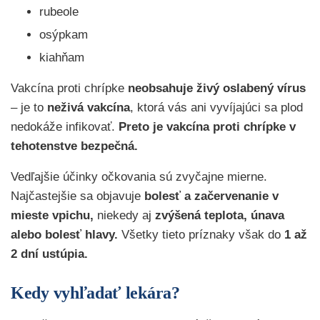
rubeole
osýpkam
kiahňam
Vakcína proti chrípke
neobsahuje živý oslabený vírus
– je to
neživá vakcína
, ktorá vás ani vyvíjajúci sa plod
nedokáže infikovať.
Preto je vakcína proti chrípke v
tehotenstve bezpečná.
Vedľajšie účinky očkovania sú zvyčajne mierne.
Najčastejšie sa objavuje
bolesť a začervenanie v
mieste vpichu,
niekedy aj
zvýšená teplota, únava
alebo bolesť hlavy.
Všetky tieto príznaky však do
1 až
2 dní ustúpia.
Kedy vyhľadať lekára?