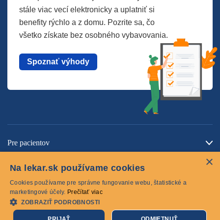
stále viac vecí elektronicky a uplatniť si
benefity rýchlo a z domu. Pozrite sa, čo
všetko získate bez osobného vybavovania.
Spoznať výhody
Pre pacientov
×
O spoločnosti
Na lekar.sk používame cookies
Kontaktujte nás
Cookies používame pre správne fungovanie webu, štatistické a
marketingové účely.
Prečítať viac
ZOBRAZIŤ PODROBNOSTI
Cookies
PRIJAŤ
ODMIETNUŤ