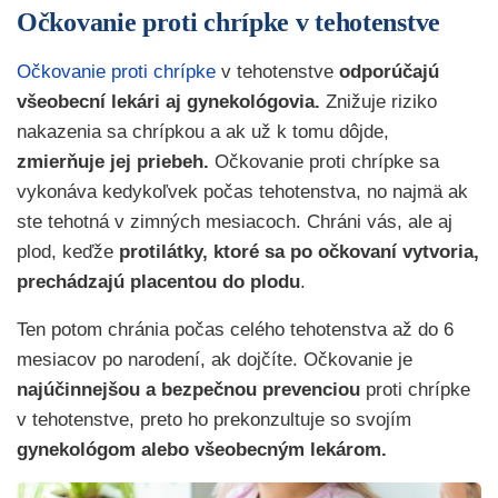
Očkovanie proti chrípke v tehotenstve
Očkovanie proti chrípke
v tehotenstve
odporúčajú
všeobecní lekári aj gynekológovia.
Znižuje riziko
nakazenia sa chrípkou a ak už k tomu dôjde,
zmierňuje jej priebeh.
Očkovanie proti chrípke sa
vykonáva kedykoľvek počas tehotenstva, no najmä ak
ste tehotná v zimných mesiacoch. Chráni vás, ale aj
plod, keďže
protilátky, ktoré sa po očkovaní vytvoria,
prechádzajú placentou do plodu
.
Ten potom chránia počas celého tehotenstva až do 6
mesiacov po narodení, ak dojčíte. Očkovanie je
najúčinnejšou a bezpečnou prevenciou
proti chrípke
v tehotenstve, preto ho prekonzultuje so svojím
gynekológom alebo všeobecným lekárom.