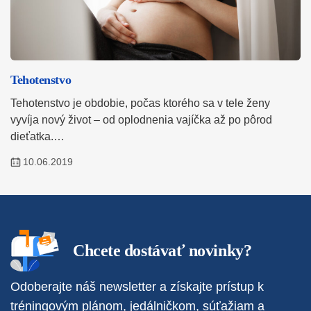
Tehotenstvo
Tehotenstvo je obdobie, počas ktorého sa v tele ženy
vyvíja nový život – od oplodnenia vajíčka až po pôrod
dieťatka.…
10.06.2019
Chcete dostávať novinky?
Odoberajte náš newsletter a získajte prístup k
tréningovým plánom, jedálničkom, súťažiam a