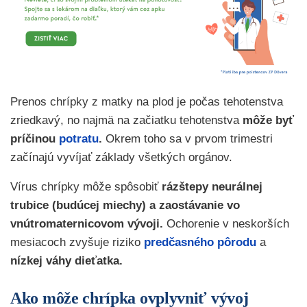
Prenos chrípky z matky na plod je počas tehotenstva
zriedkavý, no najmä na začiatku tehotenstva
môže byť
príčinou
potratu
.
Okrem toho sa v prvom trimestri
začínajú vyvíjať základy všetkých orgánov.
Vírus chrípky môže spôsobiť
rázštepy neurálnej
trubice (budúcej miechy) a zaostávanie vo
vnútromaternicovom vývoji.
Ochorenie v neskorších
mesiacoch zvyšuje riziko
predčasného pôrodu
a
nízkej váhy dieťatka.
Ako môže chrípka ovplyvniť vývoj