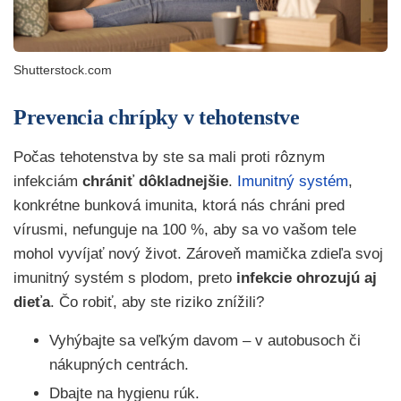
Shutterstock.com
Prevencia chrípky v tehotenstve
Počas tehotenstva by ste sa mali proti rôznym
infekciám
chrániť dôkladnejšie
.
Imunitný systém
,
konkrétne bunková imunita, ktorá nás chráni pred
vírusmi, nefunguje na 100 %, aby sa vo vašom tele
mohol vyvíjať nový život. Zároveň mamička zdieľa svoj
imunitný systém s plodom, preto
infekcie ohrozujú aj
dieťa
. Čo robiť, aby ste riziko znížili?
Vyhýbajte sa veľkým davom – v autobusoch či
nákupných centrách.
Dbajte na hygienu rúk.