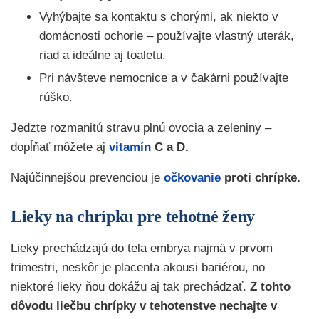
Vyhýbajte sa kontaktu s chorými, ak niekto v
domácnosti ochorie – používajte vlastný uterák,
riad a ideálne aj toaletu.
Pri návšteve nemocnice a v čakárni používajte
rúško.
Jedzte rozmanitú stravu plnú ovocia a zeleniny –
dopĺňať môžete aj
vitamín
C a D.
Najúčinnejšou prevenciou je
očkovanie
proti chrípke.
Lieky na chrípku pre tehotné ženy
Lieky prechádzajú do tela embrya najmä v prvom
trimestri, neskôr je placenta akousi bariérou, no
niektoré lieky ňou dokážu aj tak prechádzať.
Z tohto
dôvodu liečbu chrípky v tehotenstve nechajte v