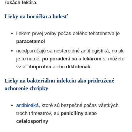
rukách lekára.
Lieky na horúčku a bolesť
liekom prvej voľby počas celého tehotenstva je
paracetamol
neodporúčajú sa nesteroidné antiflogistiká, no ak
je to nutné,
po poradení sa s lekárom
si môžete
vziať
ibuprofen
alebo
diklofenak
Lieky na bakteriálnu infekciu ako pridružené
ochorenie chrípky
antibiotiká
, ktoré sú bezpečné počas všetkých
troch trimestrov, sú
penicilíny
alebo
cefalosporíny