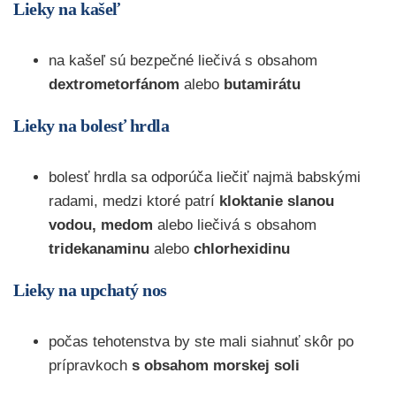
Lieky na kašeľ
na kašeľ sú bezpečné liečivá s obsahom
dextrometorfánom
alebo
butamirátu
Lieky na bolesť hrdla
bolesť hrdla sa odporúča liečiť najmä babskými
radami, medzi ktoré patrí
kloktanie slanou
vodou, medom
alebo liečivá s obsahom
tridekanaminu
alebo
chlorhexidinu
Lieky na upchatý nos
počas tehotenstva by ste mali siahnuť skôr po
prípravkoch
s obsahom morskej soli