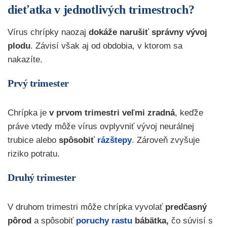
dieťatka v jednotlivých trimestroch?
Vírus chrípky naozaj
dokáže narušiť správny vývoj
plodu
. Závisí však aj od obdobia, v ktorom sa
nakazíte.
Prvý trimester
Chrípka je
v prvom trimestri veľmi zradná
, keďže
práve vtedy môže vírus ovplyvniť vývoj neurálnej
trubice alebo
spôsobiť
rázštepy
. Zároveň zvyšuje
riziko potratu.
Druhý trimester
V druhom trimestri môže chrípka vyvolať
predčasný
pôrod
a spôsobiť
poruchy rastu
bábätka,
čo súvisí s