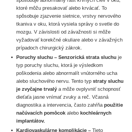
spôsobuje abnormálny rast krvných ciev v oku,
ktoré môžu presakovať alebo krvácať. To
spôsobuje zjazvenie sietnice, vrstvy nervového
tkaniva v oku, ktorá vysiela správy o svetle do
mozgu. V závislosti od závažnosti si môže
vyžadovať korekčné okuliare alebo v závažných
prípadoch chirurgický zákrok.
Poruchy sluchu – Senzorická strata sluchu
je
typ poruchy sluchu, ktorá je výsledkom
poškodenia alebo abnormalít vnútorného ucha
alebo sluchového nervu. Tento typ
straty sluchu
je zvyčajne trvalý
a môže ovplyvniť schopnosť
dieťaťa jasne vnímať zvuky a reč. Včasná
diagnostika a intervencia, často zahŕňa
použitie
načúvacích pomôcok
alebo
kochleárnych
implantátov.
Kardiovaskulárne komplikácie –
Tieto