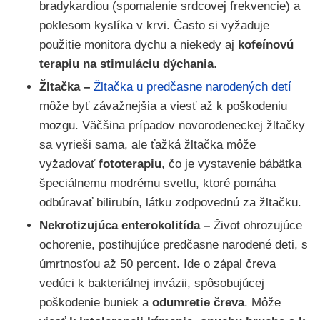
bradykardiou (spomalenie srdcovej frekvencie) a
poklesom kyslíka v krvi. Často si vyžaduje
použitie monitora dychu a niekedy aj
kofeínovú
terapiu na stimuláciu dýchania
.
Žltačka –
Žltačka u predčasne narodených detí
môže byť závažnejšia a viesť až k poškodeniu
mozgu. Väčšina prípadov novorodeneckej žltačky
sa vyrieši sama, ale ťažká žltačka môže
vyžadovať
fototerapiu
, čo je vystavenie bábätka
špeciálnemu modrému svetlu, ktoré pomáha
odbúravať bilirubín, látku zodpovednú za žltačku.
Nekrotizujúca enterokolitída –
Život ohrozujúce
ochorenie, postihujúce predčasne narodené deti, s
úmrtnosťou až 50 percent. Ide o zápal čreva
vedúci k bakteriálnej invázii, spôsobujúcej
poškodenie buniek a
odumretie čreva
. Môže