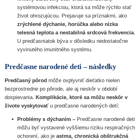
systémovou infekciou, ktorá sa môže rýchlo stať
život ohrozujúcou. Prejavuje sa príznakmi, ako
zrýchlené dýchanie, horúčka alebo nízka
telesná teplota a nestabilná srdcová frekvencia
.
U predčasniatok býva v dôsledku nedostatočne
vyvinutého imunitného systému.
Predčasne narodené deti – následky
Predčasný pôrod
môže ovplyvniť dieťatko nielen
bezprostredne po pôrode, ale aj neskôr v období
dospievania.
Komplikácie, ktoré sa môžu neskôr v
živote vyskytovať
u predčasne narodených detí:
Problémy s dýchaním –
Predčasne narodené deti
môžu byť vystavené vyššiemu riziku respiračných
ochorení, ako je
astma, chronická obštrukčná