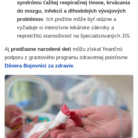
syndrómu ťažkej respiračnej tiesne, krvácania
do mozgu, infekcií a dlhodobých vývojových
problémov
. Ich prežitie môže byť otázne a
vyžaduje si intenzívne lekárske zákroky a
nepretržitú starostlivosť na špecializovaných JIS.
Aj
predčasne narodené deti
môžu získať finančnú
podporu z grantového programu zdravotnej poisťovne
Dôvera Bojovníci za zdravie.