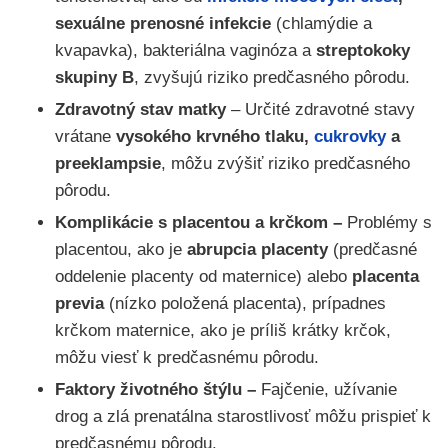
sexuálne prenosné infekcie
(chlamýdie a
kvapavka), bakteriálna vaginóza a
streptokoky
skupiny B
, zvyšujú riziko predčasného pôrodu.
Zdravotný stav matky
– Určité zdravotné stavy
vrátane
vysokého krvného tlaku,
cukrovky
a
preeklampsie
, môžu zvýšiť riziko predčasného
pôrodu.
Komplikácie s placentou a krčkom –
Problémy s
placentou, ako je
abrupcia placenty
(predčasné
oddelenie placenty od maternice) alebo
placenta
previa
(nízko položená placenta), prípadnes
krčkom maternice, ako je príliš krátky krčok,
môžu viesť k predčasnému pôrodu.
Faktory životného štýlu –
Fajčenie, užívanie
drog a zlá prenatálna starostlivosť môžu prispieť k
predčasnému pôrodu.