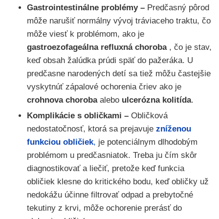
Gastrointestinálne problémy –
Predčasný pôrod
môže narušiť normálny vývoj tráviaceho traktu, čo
môže viesť k problémom, ako je
gastroezofageálna refluxná choroba
, čo je stav,
keď obsah žalúdka prúdi späť do pažeráka. U
predčasne narodených detí sa tiež môžu častejšie
vyskytnúť zápalové ochorenia čriev ako je
crohnova choroba
alebo
ulcerózna kolitída
.
Komplikácie s obličkami –
Obličková
nedostatočnosť, ktorá sa prejavuje
zníženou
funkciou obličiek
,
je potenciálnym dlhodobým
problémom u predčasniatok. Treba ju čím skôr
diagnostikovať a liečiť, pretože keď funkcia
obličiek klesne do kritického bodu, keď obličky už
nedokážu účinne filtrovať odpad a prebytočné
tekutiny z krvi, môže ochorenie prerásť do