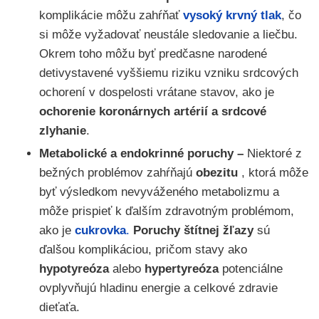
komplikácie môžu zahŕňať
vysoký krvný tlak
, čo
si môže vyžadovať neustále sledovanie a liečbu.
Okrem toho môžu byť predčasne narodené
detivystavené vyššiemu riziku vzniku srdcových
ochorení v dospelosti vrátane stavov, ako je
ochorenie koronárnych artérií a srdcové
zlyhanie
.
Metabolické a endokrinné poruchy –
Niektoré z
bežných problémov zahŕňajú
obezitu
, ktorá môže
byť výsledkom nevyváženého metabolizmu a
môže prispieť k ďalším zdravotným problémom,
ako je
cukrovka
.
Poruchy štítnej žľazy
sú
ďalšou komplikáciou, pričom stavy ako
hypotyreóza
alebo
hypertyreóza
potenciálne
ovplyvňujú hladinu energie a celkové zdravie
dieťaťa.