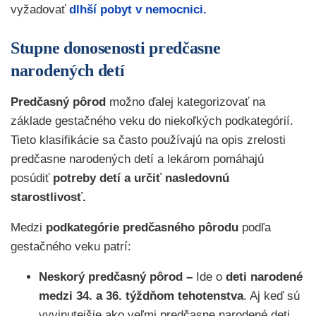
vyžadovať
dlhší pobyt v nemocnici.
Stupne donosenosti predčasne
narodených detí
Predčasný pôrod
možno ďalej kategorizovať na
základe gestačného veku do niekoľkých podkategórií.
Tieto klasifikácie sa často používajú na opis zrelosti
predčasne narodených detí a lekárom pomáhajú
posúdiť
potreby detí a určiť nasledovnú
starostlivosť.
Medzi
podkategórie predčasného pôrodu
podľa
gestačného veku patrí:
Neskorý predčasný pôrod –
Ide o
deti narodené
medzi 34. a 36. týždňom tehotenstva
. Aj keď sú
vyvinutejšie ako veľmi predčasne narodené deti,