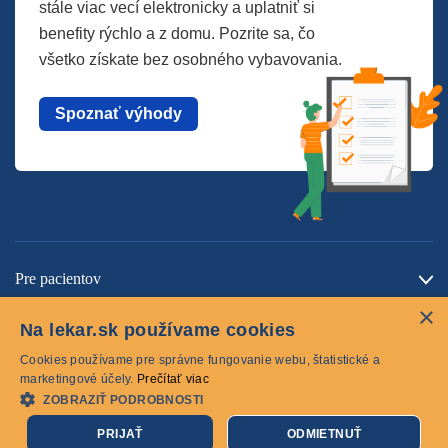
stále viac vecí elektronicky a uplatniť si
benefity rýchlo a z domu. Pozrite sa, čo
všetko získate bez osobného vybavovania.
Spoznať výhody
Pre pacientov
×
O spoločnosti
Na lekar.sk používame cookies
Kontaktujte nás
Cookies používame pre správne fungovanie webu, štatistické a
marketingové účely.
Prečítať viac
ZOBRAZIŤ PODROBNOSTI
Cookies
PRIJAŤ
ODMIETNUŤ
© 2026 lekar.sk Všetky práva vyhradené