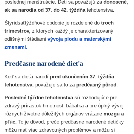
poslednej menštruácie. Deti sa považujú za
donosené,
ak sa narodia od 37. do 42. týždňa
tehotenstva.
Štyridsaťtýždňové obdobie je rozdelené do
troch
trimestrov,
z ktorých každý je charakterizovaný
odlišnými štádiami
vývoja plodu a materskými
zmenami.
Predčasne narodené dieťa
Keď sa dieťa narodí
pred ukončením 37. týždňa
tehotenstva
, považuje sa to za
predčasný pôrod
.
Posledné týždne tehotenstva
sú rozhodujúce pre
zdravý prírastok hmotnosti bábätka a pre úplný vývoj
rôznych životne dôležitých orgánov vrátane
mozgu a
pľúc.
To je dôvod, prečo predčasne narodené detičky
môžu mať viac zdravotných problémov a môžu si