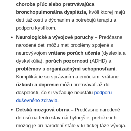
choroba pľúc alebo pretrvávajúca
bronchopulmonálna dysplázia,
kvôli ktorej majú
deti ťažkosti s dýchaním a potrebujú terapiu a
podporu kyslíkom.
Neurologické a vývojové poruchy –
Predčasne
narodené deti môžu mať problémy spojené s
neurovývojom
vrátane porúch učenia
(dyslexia a
dyskalkúlia),
porúch pozornosti
(ADHD) a
problémov s organizačnými schopnosťami
.
Komplikácie so správaním a emóciami vrátane
úzkosti a depresie
môžu pretrvávať až do
dospelosti, čo si vyžaduje neustálu
podporu
duševného zdravia.
Detská mozgová obrna –
Predčasne narodené
deti sú na tento stav náchylnejšie, pretože ich
mozog je pri narodení stále v kritickej fáze vývoja.