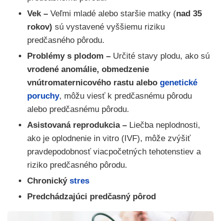
Vek –
Veľmi mladé alebo staršie matky (
nad 35
rokov)
sú vystavené vyššiemu riziku
predčasného pôrodu.
Problémy s plodom –
Určité stavy plodu, ako sú
vrodené anomálie, obmedzenie
vnútromaternicového rastu alebo
genetické
poruchy
, môžu viesť k predčasnému pôrodu
alebo predčasnému pôrodu.
Asistovaná reprodukcia –
Liečba neplodnosti,
ako je oplodnenie in vitro (IVF), môže zvýšiť
pravdepodobnosť viacpočetných tehotenstiev a
riziko predčasného pôrodu.
Chronický
stres
Predchádzajúci predčasný pôrod