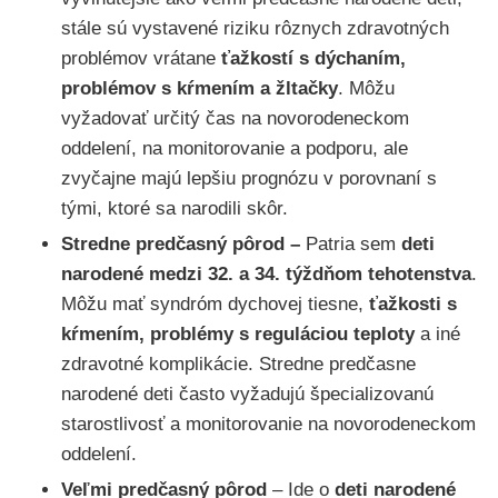
stále sú vystavené riziku rôznych zdravotných
problémov vrátane
ťažkostí s dýchaním,
problémov s kŕmením a žltačky
. Môžu
vyžadovať určitý čas na novorodeneckom
oddelení, na monitorovanie a podporu, ale
zvyčajne majú lepšiu prognózu v porovnaní s
tými, ktoré sa narodili skôr.
Stredne predčasný pôrod –
Patria sem
deti
narodené medzi 32. a 34. týždňom tehotenstva
.
Môžu mať syndróm dychovej tiesne,
ťažkosti s
kŕmením, problémy s reguláciou teploty
a iné
zdravotné komplikácie. Stredne predčasne
narodené deti často vyžadujú špecializovanú
starostlivosť a monitorovanie na novorodeneckom
oddelení.
Veľmi predčasný pôrod
– Ide o
deti narodené