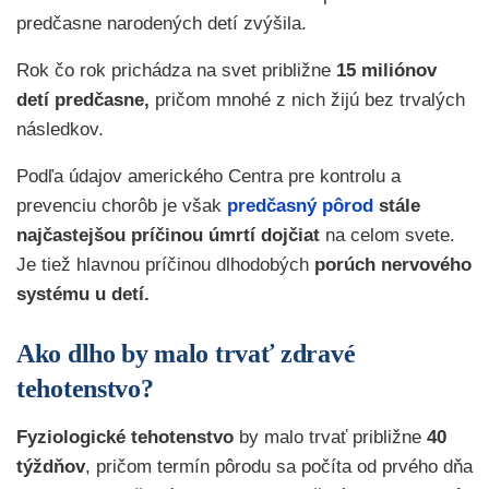
predčasne narodených detí zvýšila.
Rok čo rok prichádza na svet približne
15 miliónov
detí predčasne,
pričom mnohé z nich žijú bez trvalých
následkov.
Podľa údajov amerického Centra pre kontrolu a
prevenciu chorôb je však
predčasný pôrod
stále
najčastejšou príčinou úmrtí dojčiat
na celom svete.
Je tiež hlavnou príčinou dlhodobých
porúch nervového
systému u detí.
Ako dlho by malo trvať zdravé
tehotenstvo?
Fyziologické tehotenstvo
by malo trvať približne
40
týždňov
, pričom termín pôrodu sa počíta od prvého dňa