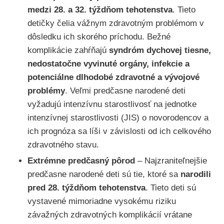
medzi 28. a 32. týždňom tehotenstva
. Tieto
detičky čelia vážnym zdravotným problémom v
dôsledku ich skorého príchodu. Bežné
komplikácie zahŕňajú
syndróm dychovej tiesne,
nedostatočne vyvinuté orgány, infekcie a
potenciálne dlhodobé zdravotné a vývojové
problémy
. Veľmi predčasne narodené deti
vyžadujú intenzívnu starostlivosť na jednotke
intenzívnej starostlivosti (JIS) o novorodencov a
ich prognóza sa líši v závislosti od ich celkového
zdravotného stavu.
Extrémne predčasný pôrod
– Najzraniteľnejšie
predčasne narodené deti sú tie, ktoré sa
narodili
pred 28. týždňom tehotenstva
. Tieto deti sú
vystavené mimoriadne vysokému riziku
závažných zdravotných komplikácií vrátane