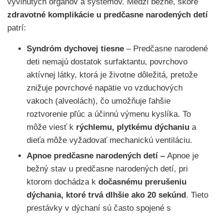
vyvinutých orgánov a systémov. Medzi bežné, skoré
zdravotné komplikácie u predčasne narodených detí
patrí:
Syndróm dychovej tiesne
– Predčasne narodené
deti nemajú dostatok surfaktantu, povrchovo
aktívnej látky, ktorá je životne dôležitá, pretože
znižuje povrchové napätie vo vzduchových
vakoch (alveolách), čo umožňuje ľahšie
roztvorenie pľúc a účinnú výmenu kyslíka. To
môže viesť k
rýchlemu, plytkému dýchaniu
a
dieťa môže vyžadovať mechanickú ventiláciu.
Apnoe predčasne narodených detí –
Apnoe je
bežný stav u predčasne narodených detí, pri
ktorom dochádza k
dočasnému prerušeniu
dýchania, ktoré trvá dlhšie ako 20 sekúnd
. Tieto
prestávky v dýchaní sú často spojené s