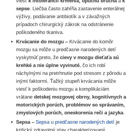
viesť
k intolerancii kŕmenia, opuchu brucha
a
k
sepse
. Liečba často zahŕňa zastavenie enterálnej
výživy, podávanie antibiotík a v závažných
prípadoch chirurgický zákrok na odstránenie
poškodeného tkaniva.
Krvácanie do mozgu –
Krvácanie do komôr
mozgu sa môže u predčasne narodených detí
vyskytnúť preto, že
cievy v mozgu dieťaťa sú
krehké a nie úplne vyvinuté
, čo ich robí
náchylnými na pretrhnutie pod stresom z pôrodu a
inými faktormi. Ťažký stupeň krvácania môže
viesť k poškodeniu mozgu a komplikáciám
vrátane
detskej mozgovej obrny, kognitívnych a
motorických porúch, problémov so správaním,
zmyslových porúch, oneskorenia reči a jazyka
.
Sepsa –
Sepsa u predčasne narodených detí
je
kritický zdravotný stav charakterizovaný