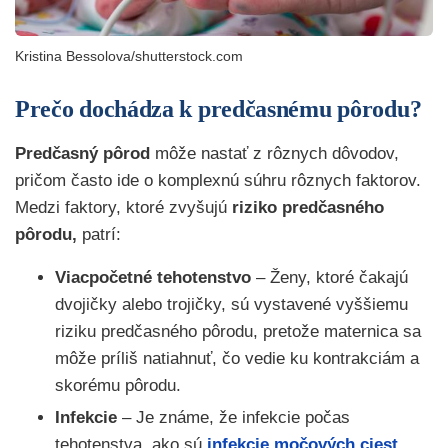
Kristina Bessolova/shutterstock.com
Prečo dochádza k predčasnému pôrodu?
Predčasný pôrod
môže nastať z rôznych dôvodov,
pričom často ide o komplexnú súhru rôznych faktorov.
Medzi faktory, ktoré zvyšujú
riziko predčasného
pôrodu,
patrí:
Viacpočetné tehotenstvo
– Ženy, ktoré čakajú
dvojičky alebo trojičky, sú vystavené vyššiemu
riziku predčasného pôrodu, pretože maternica sa
môže príliš natiahnuť, čo vedie ku kontrakciám a
skorému pôrodu.
Infekcie
– Je známe, že infekcie počas
tehotenstva, ako sú
infekcie močových ciest
,