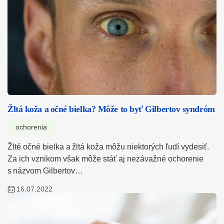
Žltá koža a očné bielka? Môže to byť Gilbertov syndróm
ochorenia
Žlté očné bielka a žltá koža môžu niektorých ľudí vydesiť.
Za ich vznikom však môže stáť aj nezávažné ochorenie
s názvom Gilbertov…
16.07.2022