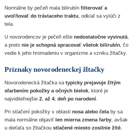
Normálne by pečeň mala bilirubín
filterovať a
uvoľňovať do tráviaceho traktu
, odkiaľ sa vylúči z
tela.
U novorodencov je pečeň ešte
nedostatočne vyvinutá
,
a preto
nie je schopná spracovať všetok bilirubín
, čo
vedie k jeho hromadeniu v organizme a vzniku žltačky.
Príznaky novorodeneckej žltačky
Novorodenecká žltačka sa
typicky prejavuje žltým
sfarbením pokožky a očných bielok
, ktoré je
najviditeľnejšie
2. až 4. deň po narodení
.
Pri stlačení pokožky v oblasti
nosa alebo čela
by sa
mala normálne objaviť
len mierna zmena farby
, avšak
u dieťaťa so žltačkou
stlačené miesto zosilnie žlté
.