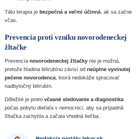
Táto terapia je
bezpečná a veľmi účinná
, ak sa začne
včas.
Prevencia proti vzniku novorodeneckej
žltačke
Prevencia
novorodeneckej žltačky
nie je možná,
pretože hladina bilirubínu závisí od
neúplne vyvinutej
pečene novorodenca
, ktorá nedokáže spracovať
nadbytočný bilirubín.
Dôležité je preto
včasné sledovanie a diagnostika
počas pobytu dieťaťa v nemocnici, aby sa prípadná
žltačka zachytila a začala vhodná liečba.
Redakcia portálu lekar.sk