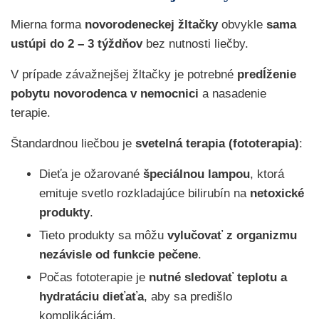
Mierna forma
novorodeneckej žltačky
obvykle
sama
ustúpi do 2 – 3 týždňov
bez nutnosti liečby.
V prípade závažnejšej žltačky je potrebné
predĺženie
pobytu novorodenca v nemocnici
a nasadenie
terapie.
Štandardnou liečbou je
svetelná terapia (fototerapia)
:
Dieťa je ožarované
špeciálnou lampou
, ktorá
emituje svetlo rozkladajúce bilirubín na
netoxické
produkty
.
Tieto produkty sa môžu
vylučovať z organizmu
nezávisle od funkcie pečene
.
Počas fototerapie je
nutné sledovať teplotu a
hydratáciu dieťaťa
, aby sa predišlo
komplikáciám.