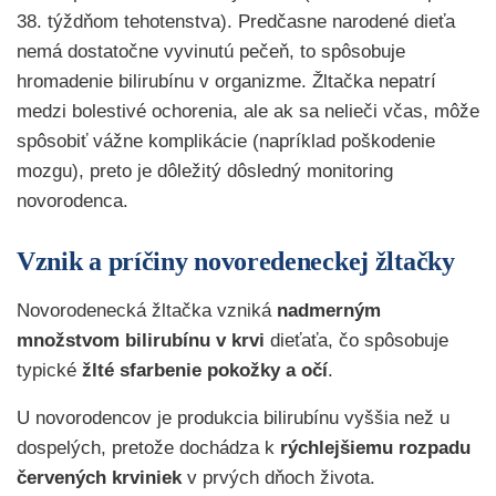
38. týždňom tehotenstva). Predčasne narodené dieťa
nemá dostatočne vyvinutú pečeň, to spôsobuje
hromadenie bilirubínu v organizme. Žltačka nepatrí
medzi bolestivé ochorenia, ale ak sa nelieči včas, môže
spôsobiť vážne komplikácie (napríklad poškodenie
mozgu), preto je dôležitý dôsledný monitoring
novorodenca.
Vznik a príčiny novoredeneckej žltačky
Novorodenecká žltačka vzniká
nadmerným
množstvom bilirubínu v krvi
dieťaťa, čo spôsobuje
typické
žlté sfarbenie pokožky a očí
.
U novorodencov je produkcia bilirubínu vyššia než u
dospelých, pretože dochádza k
rýchlejšiemu rozpadu
červených krviniek
v prvých dňoch života.