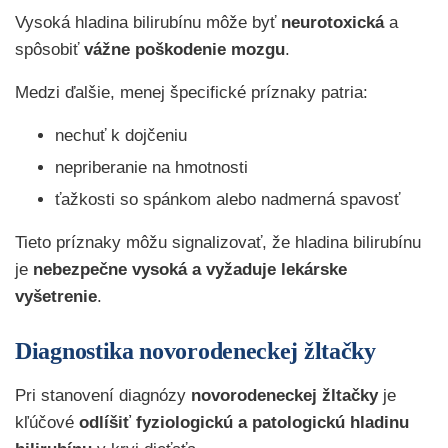
Vysoká hladina bilirubínu môže byť
neurotoxická
a
spôsobiť
vážne poškodenie mozgu
.
Medzi ďalšie, menej špecifické príznaky patria:
nechuť k dojčeniu
nepriberanie na hmotnosti
ťažkosti so spánkom alebo nadmerná spavosť
Tieto príznaky môžu signalizovať, že hladina bilirubínu
je
nebezpečne vysoká a vyžaduje lekárske
vyšetrenie
.
Diagnostika novorodeneckej žltačky
Pri stanovení diagnózy
novorodeneckej žltačky
je
kľúčové
odlíšiť fyziologickú a patologickú hladinu