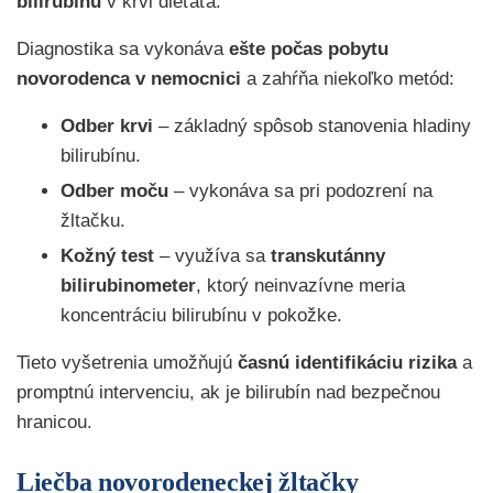
bilirubínu
v krvi dieťaťa.
Diagnostika sa vykonáva
ešte počas pobytu
novorodenca v nemocnici
a zahŕňa niekoľko metód:
Odber krvi
– základný spôsob stanovenia hladiny
bilirubínu.
Odber moču
– vykonáva sa pri podozrení na
žltačku.
Kožný test
– využíva sa
transkutánny
bilirubinometer
, ktorý neinvazívne meria
koncentráciu bilirubínu v pokožke.
Tieto vyšetrenia umožňujú
časnú identifikáciu rizika
a
promptnú intervenciu, ak je bilirubín nad bezpečnou
hranicou.
Liečba novorodeneckej žltačky