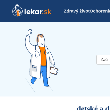
Zdravý život
Ochoreni
Hľadať:
detské a d