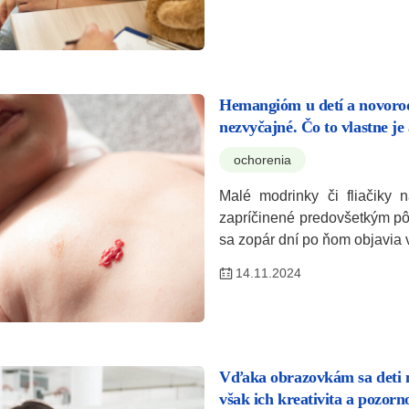
Hemangióm u detí a novorod
nezvyčajné. Čo to vlastne je 
ochorenia
Malé modrinky či fliačiky 
zapríčinené predovšetkým p
sa zopár dní po ňom objavia
14.11.2024
Vďaka obrazovkám sa deti 
však ich kreativita a pozorn