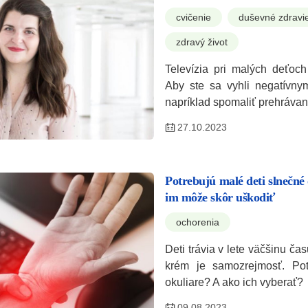
cvičenie
duševné zdravi
zdravý život
Televízia pri malých deťoc
Aby ste sa vyhli negatívny
napríklad spomaliť prehráva
27.10.2023
Potrebujú malé deti slnečné
im môže skôr uškodiť
ochorenia
Deti trávia v lete väčšinu ča
krém je samozrejmosť. Pot
okuliare? A ako ich vyberať?
09.08.2023