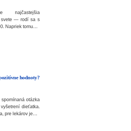
najčastejšia
svete — rodí sa s
00. Napriek tomu…
pozitívne hodnoty?
a spomínaná otázka
vyšetrení dieťatka.
a, pre lekárov je…