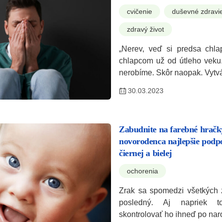
cvičenie
duševné zdravi
zdravý život
„Nerev, veď si predsa chla
chlapcom už od útleho veku
nerobíme. Skôr naopak. Vyt
30.03.2023
Zabudnite na farebné hračk
novorodenca najlepšie podp
čiernej a bielej
ochorenia
Zrak sa spomedzi všetkých 
posledný. Aj napriek t
skontrolovať ho ihneď po n