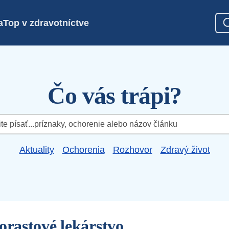
a
Top v zdravotníctve
Čo vás trápi?
Aktuality
Ochorenia
Rozhovor
Zdravý život
orastové lekárstvo