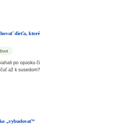
hovať dieťa, ktoré
život
siahali po opasku či
počuť až k susedom?
Ako „vybudovať“