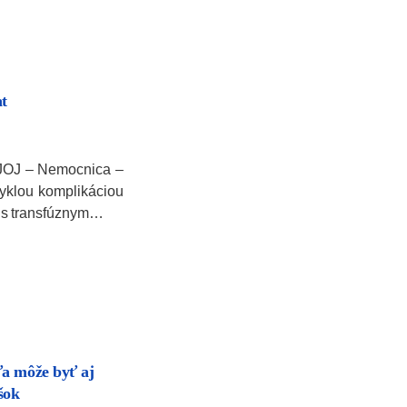
t
 JOJ – Nemocnica –
vyklou komplikáciou
– s transfúznym…
a môže byť aj
šok