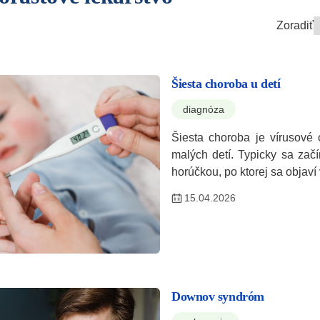
Zoradiť
Šiesta choroba u detí
diagnóza
Šiesta choroba je vírusové
malých detí. Typicky sa zač
horúčkou, po ktorej sa objav
15.04.2026
Downov syndróm