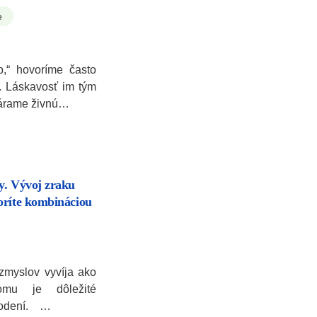
e
p,“ hovoríme často
. Láskavosť im tým
várame živnú…
y. Vývoj zraku
oríte kombináciou
zmyslov vyvíja ako
omu je dôležité
arodení. …