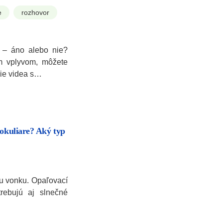
e
rozhovor
h – áno alebo nie?
m vplyvom, môžete
nie videa s…
 okuliare? Aký typ
su vonku. Opaľovací
rebujú aj slnečné