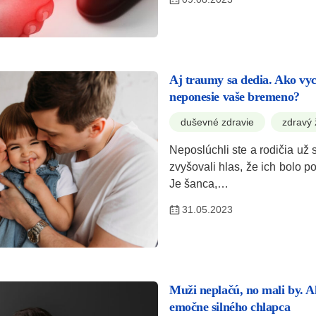
Aj traumy sa dedia. Ako vyc
neponesie vaše bremeno?
duševné zdravie
zdravý 
Neposlúchli ste a rodičia už 
zvyšovali hlas, že ich bolo 
Je šanca,…
31.05.2023
Muži neplačú, no mali by. 
emočne silného chlapca