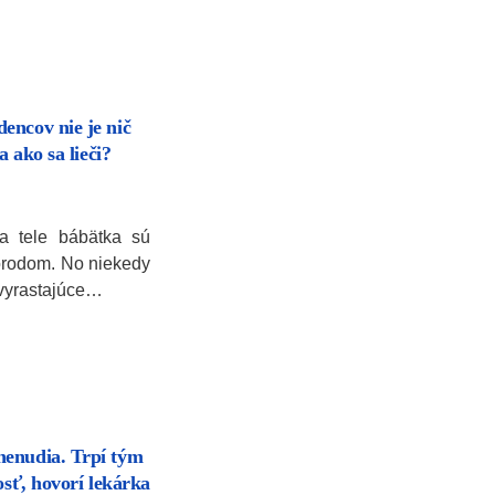
encov nie je nič
a ako sa lieči?
na tele bábätka sú
ôrodom. No niekedy
 vyrastajúce…
nenudia. Trpí tým
osť, hovorí lekárka