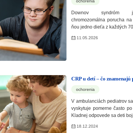
ochorenia
Downov syndróm je 
chromozomálna porucha na 
ňou jedno dieťa z každých 7
11.05.2026
CRP u detí – čo znamenajú 
ochorenia
V ambulanciách pediatrov s
vyskytuje pomerne často po 
Kladnej odpovede sa deti boj
18.12.2024