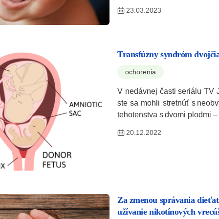
23.03.2023
Transfúzny syndróm dvojčia
ochorenia
V nedávnej časti seriálu TV
ste sa mohli stretnúť s neob
tehotenstva s dvomi plodmi 
20.12.2022
Za zmenou správania dieťať
užívanie nikotínových vrecú