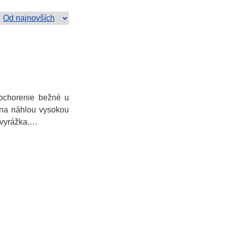
 ochorenie bežné u
ína náhlou vysokou
í vyrážka.…