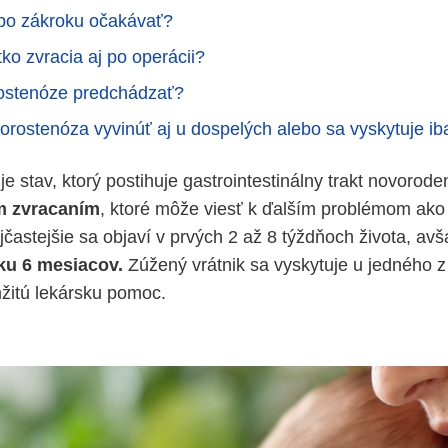
po zákroku očakávať?
ko zvracia aj po operácii?
rostenóze predchádzať?
orostenóza vyvinúť aj u dospelých alebo sa vyskytuje ib
je stav, ktorý postihuje gastrointestinálny trakt novorod
m zvracaním
, ktoré môže viesť k ďalším problémom ako 
jčastejšie sa objaví v prvých 2 až 8 týždňoch života, av
ku 6 mesiacov.
Zúžený vrátnik sa vyskytuje u jedného z
žitú lekársku pomoc.