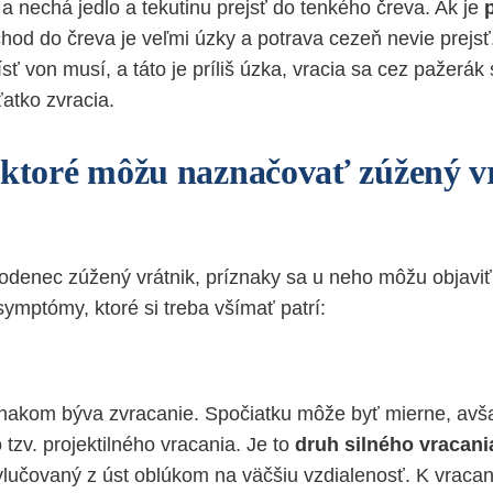
, a nechá jedlo a tekutinu prejsť do tenkého čreva. Ak je
echod do čreva je veľmi úzky a potrava cezeň nevie prejs
sť von musí, a táto je príliš úzka, vracia sa cez pažerák 
atko zvracia.
 ktoré môžu naznačovať zúžený v
denec zúžený vrátnik, príznaky sa u neho môžu objaviť 
ymptómy, ktoré si treba všímať patrí:
nakom býva zvracanie. Spočiatku môže byť mierne, av
 tzv. projektilného vracania. Je to
druh silného vracani
lučovaný z úst oblúkom na väčšiu vzdialenosť. K vracan