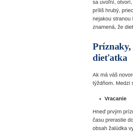
sa uvoľní, otvorí
príliš hrubý, pri
nejakou stranou í
znamená, že dieť
Príznaky,
dieťatka
Ak má váš novoro
týždňom. Medzi s
Vracanie
Hneď prvým príz
času prerastie do
obsah žalúdka vy