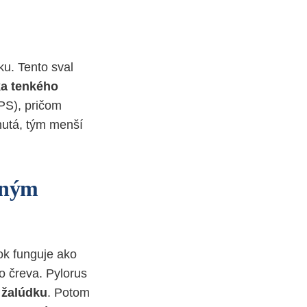
ku. Tento sval
ka tenkého
HPS), pričom
nutá, tým menší
ženým
ok funguje ako
o čreva. Pylorus
v žalúdku
. Potom