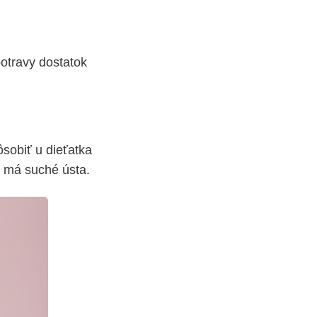
otravy dostatok
ôsobiť u dieťatka
a má suché ústa.