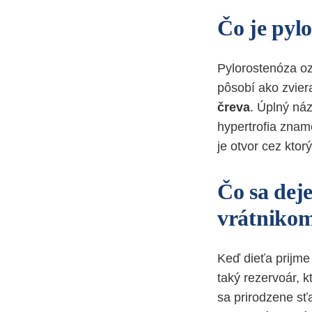
Čo je pyl
Pylorostenóza ozn
pôsobí ako zvier
čreva
. Úplný náz
hypertrofia zna
je otvor cez ktor
Čo sa dej
vrátniko
Keď dieťa prijme
taký rezervoár, k
sa prirodzene sťa