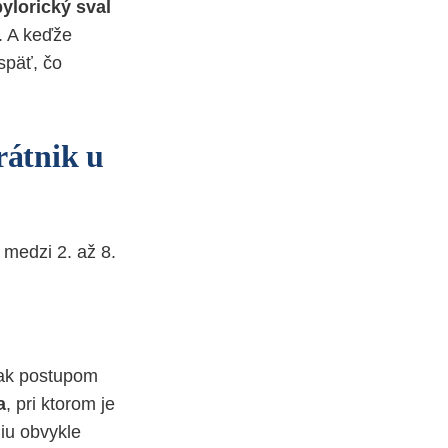
pylorický sval
ť. A keďže
späť, čo
rátnik u
medzi 2. až 8.
šak postupom
a
, pri ktorom je
iu obvykle