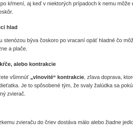
po kŕmení, aj keď v niektorých prípadoch k nemu môže d
eskôr.
ci hlad
ou stenózou býva čoskoro po vracaní opäť hladné čo môž
zne a plače.
kŕče, alebo kontrakcie
žete všimnúť
„vlnovité“ kontrakcie
, zľava doprava, kto
dieťatka. Je to spôsobené tým, že svaly žalúdka sa pokúš
ný zvierač.
zkemu zvieraču do čriev dostáva málo alebo žiadne jedlo