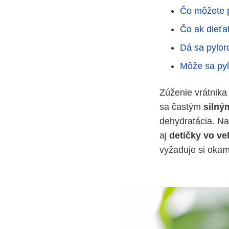
Čo môžete 
Čo ak dieťat
Dá sa pylo
Môže sa pyl
Zúženie vrátnika 
sa častým
silný
dehydratácia. Na
aj
detičky vo ve
vyžaduje si okam