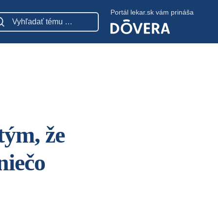
Portál lekar.sk vám prináša
tým, že
niečo