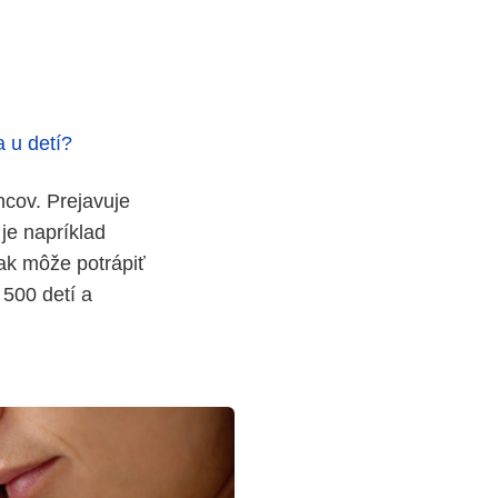
a u detí?
encov. Prejavuje
je napríklad
šak môže potrápiť
 500 detí a