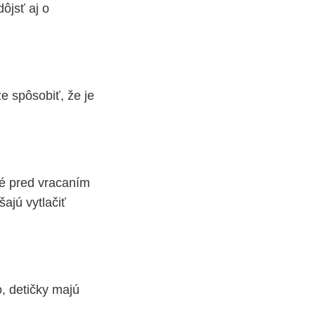
ôjsť aj o
e spôsobiť, že je
ré pred vracaním
ajú vytlačiť
, detičky majú