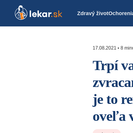
Zdravý život
Ochoreni
17.08.2021 • 8 minú
Trpí v
zvraca
je to r
oveľa v