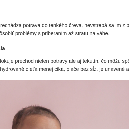
rechádza potrava do tenkého čreva, nevstrebá sa im z p
ôsobiť problémy s priberaním až stratu na váhe.
ia
lokuje prechod nielen potravy ale aj tekutín, čo môžu sp
hydrované dieťa menej ciká, plače bez sĺz, je unavené 