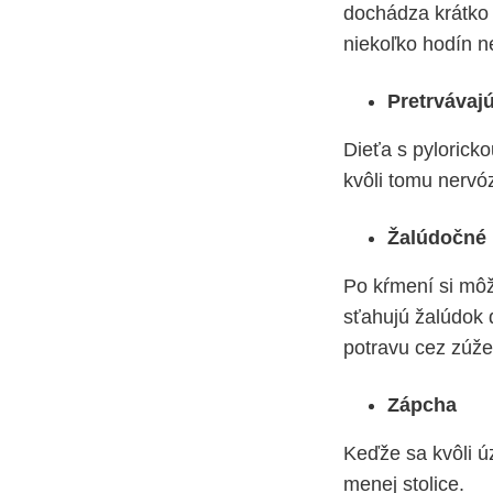
dochádza krátko 
niekoľko hodín n
Pretrvávajú
Dieťa s pylorick
kvôli tomu nervó
Žalúdočné 
Po kŕmení si mô
sťahujú žalúdok 
potravu cez zúže
Zápcha
Keďže sa kvôli ú
menej stolice.