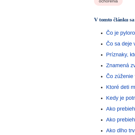
ochorenia
V tomto článku sa
Čo je pylor
Čo sa deje 
Príznaky, k
Znamená zvr
Čo zúženie 
Ktoré deti m
Kedy je pot
Ako prebieh
Ako prebieh
Ako dlho tr