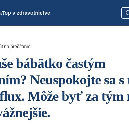
a
Top v zdravotníctve
t na prečítanie
aše bábätko častým
ním? Neuspokojte sa s 
eflux. Môže byť za tým 
ážnejšie.