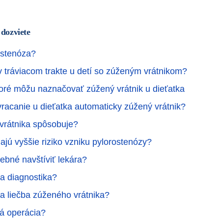
 dozviete
ostenóza?
v tráviacom trakte u detí so zúženým vrátnikom?
toré môžu naznačovať zúžený vrátnik u dieťatka
acanie u dieťatka automaticky zúžený vrátnik?
vrátnika spôsobuje?
ajú vyššie riziko vzniku pylorostenózy?
rebné navštíviť lekára?
a diagnostika?
a liečba zúženého vrátnika?
vá operácia?