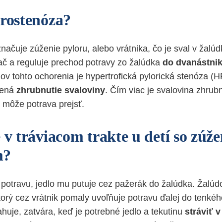
orostenóza?
ačuje zúženie pyloru, alebo vrátnika, čo je sval v žalúd
ač a reguluje prechod potravy zo žalúdka
do dvanástni
ov tohto ochorenia je hypertrofická pylorická stenóza (
mená
zhrubnutie svaloviny
. Čím viac je svalovina zhrub
ý môže potrava prejsť.
e v tráviacom trakte u detí so zú
m?
 potravu, jedlo mu putuje cez pažerák do žalúdka. Žalúd
torý cez vrátnik pomaly uvoľňuje potravu ďalej do tenkéh
huje, zatvára, keď je potrebné jedlo a tekutinu
stráviť 