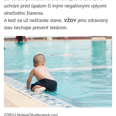
uchráni pred úpalom či inými negatívnymi vplyvmi
slnečného žiarenia.
A keď sa už nešťastie stane,
VŽDY
jeho zdravotný
stav nechajte preveriť lekárom.
ZDROJ:Nuttiya/Shutterstock.com