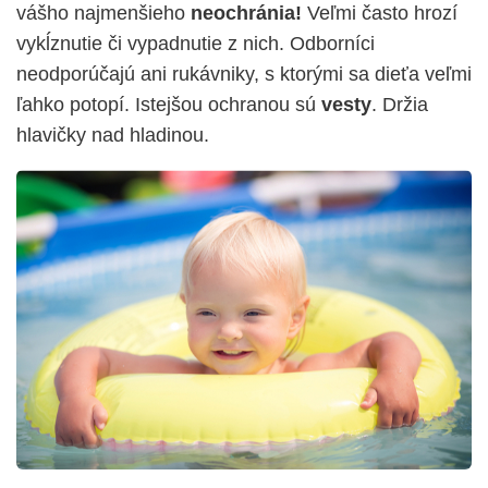
vášho najmenšieho
neochránia!
Veľmi často hrozí
vykĺznutie či vypadnutie z nich. Odborníci
neodporúčajú ani rukávniky, s ktorými sa dieťa veľmi
ľahko potopí. Istejšou ochranou sú
vesty
. Držia
hlavičky nad hladinou.