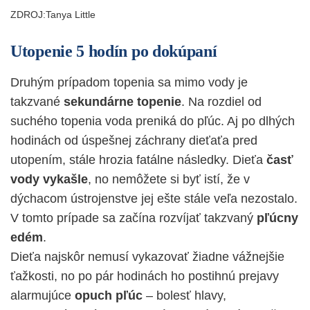
ZDROJ:Tanya Little
Utopenie 5 hodín po dokúpaní
Druhým prípadom topenia sa mimo vody je
takzvané
sekundárne topenie
. Na rozdiel od
suchého topenia voda preniká do pľúc. Aj po dlhých
hodinách od úspešnej záchrany dieťaťa pred
utopením, stále hrozia fatálne následky. Dieťa
časť
vody vykašle
, no nemôžete si byť istí, že v
dýchacom ústrojenstve jej ešte stále veľa nezostalo.
V tomto prípade sa začína rozvíjať takzvaný
pľúcny
edém
.
Dieťa najskôr nemusí vykazovať žiadne vážnejšie
ťažkosti, no po pár hodinách ho postihnú prejavy
alarmujúce
opuch pľúc
– bolesť hlavy,