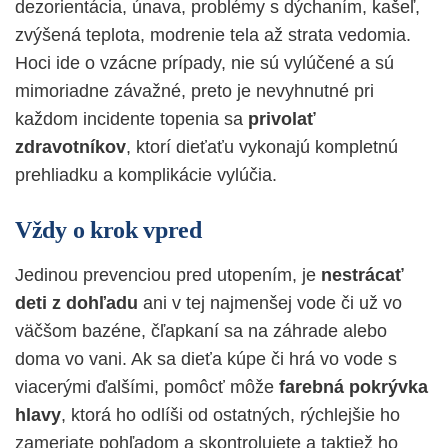
dezorientácia, únava, problémy s dýchaním, kašeľ,
zvýšená teplota, modrenie tela až strata vedomia.
Hoci ide o vzácne prípady, nie sú vylúčené a sú
mimoriadne závažné, preto je nevyhnutné pri
každom incidente topenia sa
privolať
zdravotníkov
, ktorí dieťaťu vykonajú kompletnú
prehliadku a komplikácie vylúčia.
Vždy o krok vpred
Jedinou prevenciou pred utopením, je
nestrácať
deti z dohľadu
ani v tej najmenšej vode či už vo
väčšom bazéne, čľapkaní sa na záhrade alebo
doma vo vani. Ak sa dieťa kúpe či hrá vo vode s
viacerými ďalšími, pomôcť môže
farebná pokrývka
hlavy
, ktorá ho odlíši od ostatných, rýchlejšie ho
zameriate pohľadom a skontrolujete a taktiež ho