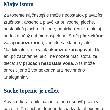
Majte istotu
Za topenie najčastejšie môže nedostatok plávacích
zručností, absencia plavčíka pri vodnej ploche,
nestabilná plocha pri vode, panická reakcia, ale aj
nedostatočný dohľad dospelého. Stačí
pár sekúnd
vašej
nepozornosti
, veď zle sa stane rýchlo.
Najdôležitejšie je však
okamžite zareagovať
. No
ani po záchrannej akcii nemôžete mať istotu, že
dieťaťu
v pľúcach nezostala voda
. A tá môže
ohroziť jeho život dokonca aj z nevinného
,,nalogania”.
Suché topenie je reflex
Aby sa dieťa topilo nasucho, nemusí byť práve v
bazéne. Pri suchom topení dochádza k reflexnému