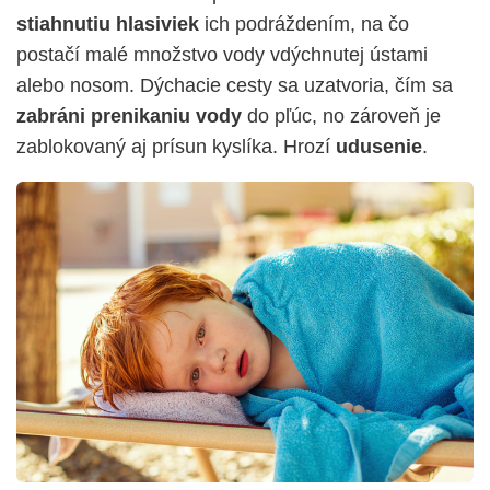
stiahnutiu hlasiviek
ich podráždením, na čo
postačí malé množstvo vody vdýchnutej ústami
alebo nosom. Dýchacie cesty sa uzatvoria, čím sa
zabráni prenikaniu vody
do pľúc, no zároveň je
zablokovaný aj prísun kyslíka. Hrozí
udusenie
.