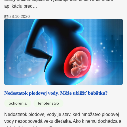
aplikáciu pred…
28.10.2020
Nedostatok plodovej vody. Môže ublížiť bábätku?
ochorenia
tehotenstvo
Nedostatok plodovej vody je stav, keď množstvo plodovej
vody nezodpovedá veku dieťatka. Ako k nemu dochádza a