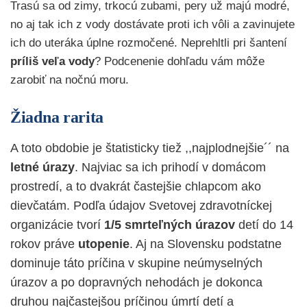
Trasú sa od zimy, trkocú zubami, pery už majú modré,
no aj tak ich z vody dostávate proti ich vôli a zavinujete
ich do uteráka úplne rozmočené. Neprehltli pri šantení
príliš veľa vody
? Podcenenie dohľadu vám môže
zarobiť na nočnú moru.
Žiadna rarita
A toto obdobie je štatisticky tiež ,,najplodnejšie´´ na
letné úrazy
. Najviac sa ich prihodí v domácom
prostredí, a to dvakrát častejšie chlapcom ako
dievčatám. Podľa údajov Svetovej zdravotníckej
organizácie tvorí
1/5 smrteľných úrazov
detí do 14
rokov práve
utopenie
. Aj na Slovensku podstatne
dominuje táto príčina v skupine neúmyselných
úrazov a po dopravných nehodách je dokonca
druhou najčastejšou príčinou úmrtí detí a