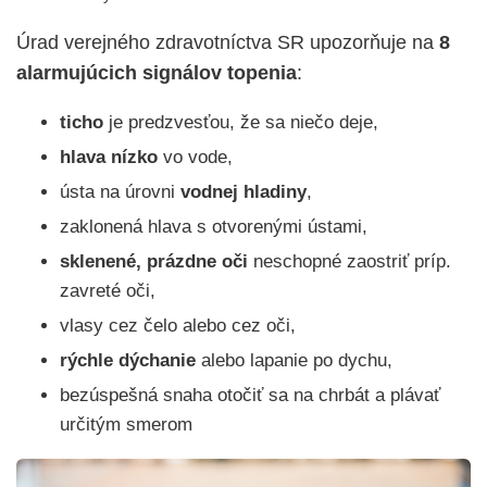
Úrad verejného zdravotníctva SR upozorňuje na
8
alarmujúcich signálov topenia
:
ticho
je predzvesťou, že sa niečo deje,
hlava nízko
vo vode,
ústa na úrovni
vodnej hladiny
,
zaklonená hlava s otvorenými ústami,
sklenené, prázdne oči
neschopné zaostriť príp.
zavreté oči,
vlasy cez čelo alebo cez oči,
rýchle dýchanie
alebo lapanie po dychu,
bezúspešná snaha otočiť sa na chrbát a plávať
určitým smerom