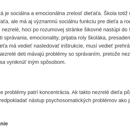
á je sociálna a emocionálna zrelosť dieťaťa. Škola totiž
aťa, ale má aj významnú sociálnu funkciu pre dieťa a rod
h nezrelé, hoci po rozumovej stránke šikovné nastúpi do
i správania, emocionality, prijatia roly školáka, presaden
eťa má vedieť nasledovať inštrukcie, musí vedieť prehráv
 Nezrelé deti mávajú problémy so správaním, pretože nez
 sa vyniknúť iným spôsobom.
e problémy patrí koncentrácia. Ak takto nezrelé dieťa pô
redpokladať nástup psychosomatických problémov ako p
nie