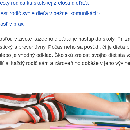
sty rodiča ku školskej zrelosti dieťaťa
esť rodič svoje dieťa v bežnej komunikácii?
osť v praxi
ťou v živote každého dieťaťa je nástup do školy. Pri zá
stický a preventívny. Počas neho sa posúdi, či je dieťa 
alebo je vhodný odklad. Školskú zrelosť svojho dieťaťa 
ť aj každý rodič sám a zároveň ho dokáže v jeho vývin