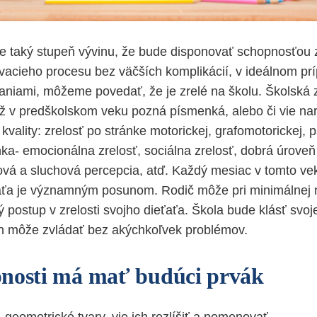
e taký stupeň vývinu, že bude disponovať schopnosťou 
acieho procesu bez väčších komplikácií, v ideálnom pr
niami, môžeme povedať, že je zrelé na školu. Školská z
 už v predškolskom veku pozná písmenká, alebo či vie nar
kvality: zrelosť po stránke motorickej, grafomotorickej, 
ka- emocionálna zrelosť, sociálna zrelosť, dobrá úroveň
ová a sluchová percepcia, atď. Každý mesiac v tomto ve
ťaťa je významným posunom. Rodič môže pri minimálnej
 postup v zrelosti svojho dieťaťa. Škola bude klásť svo
ich môže zvládať bez akýchkoľvek problémov.
nosti má mať budúci prvák
 geometrické tvary, vie ich rozlíšiť a pomenovať,