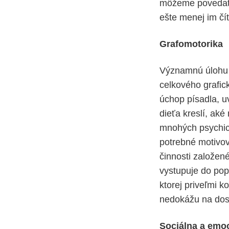
môžeme povedať, 
ešte menej im čí
Grafomotorika
Významnú úlohu z
celkového grafic
úchop písadla, uv
dieťa kreslí, aké
mnohých psychick
potrebné motivova
činnosti založen
vystupuje do pop
ktorej priveľmi k
nedokážu na dost
Sociálna a emoc