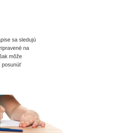
pise sa sledujú
pripravené na
však môže
e posunúť