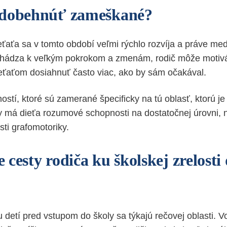
 dobehnúť zameškané?
aťa sa v tomto období veľmi rýchlo rozvíja a práve med
chádza k veľkým pokrokom a zmenám, rodič môže motivá
eťaťom dosiahnuť často viac, ako by sám očakával.
ností, ktoré sú zamerané špecificky na tú oblasť, ktorú j
y má dieťa rozumové schopnosti na dostatočnej úrovni, 
ti grafomotoriky.
cesty rodiča ku školskej zrelosti
 detí pred vstupom do školy sa týkajú rečovej oblasti. 