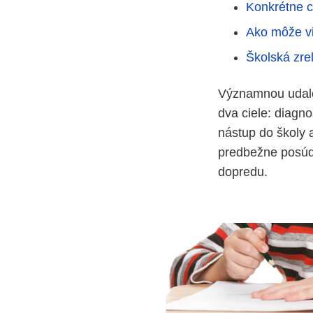
Konkrétne ce
Ako môže vi
Školská zrel
Významnou udalos
dva ciele: diagno
nástup do školy 
predbežne posúdi
dopredu.