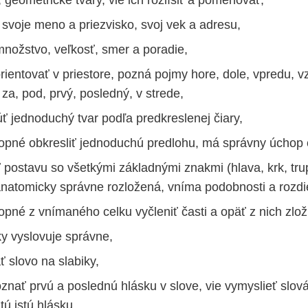
 svoje meno a priezvisko, svoj vek a adresu,
nožstvo, veľkosť, smer a poradie,
rientovať v priestore, pozná pojmy hore, dole, vpredu, v
 za, pod, prvý, posledný, v strede,
úť jednoduchý tvar podľa predkreslenej čiary,
hopné obkresliť jednoduchú predlohu, má správny úchop 
ť postavu so všetkými základnými znakmi (hlava, krk, tru
anatomicky správne rozložená, vníma podobnosti a rozdie
opné z vnímaného celku vyčleniť časti a opäť z nich zlož
ky vyslovuje správne,
ať slovo na slabiky,
znať prvú a poslednú hlásku v slove, vie vymyslieť slová
tú istú hlásku,