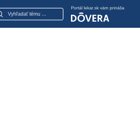
Portál lekar.sk vám prináša