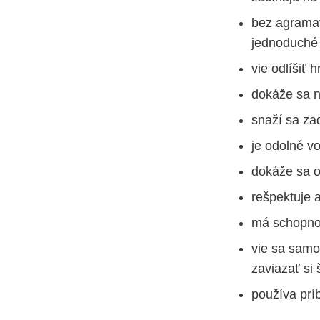
bez agramat
jednoduché 
vie odlíšiť 
dokáže sa n
snaží sa za
je odolné vo
dokáže sa o
rešpektuje a
má schopnosť
vie sa samo
zaviazať si 
používa prí