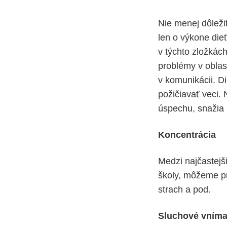
Nie menej dôležit
len o výkone dieť
v týchto zložkác
problémy v oblast
v komunikácii. Di
požičiavať veci.
úspechu, snažia
Koncentrácia
Medzi najčastejši
školy, môžeme p
strach a pod.
Sluchové vníma