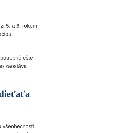
zi 5. a 6. rokom
ciou,
e potrebné ešte
no zaostáva
 dieťaťa
Vo všeobecnosti