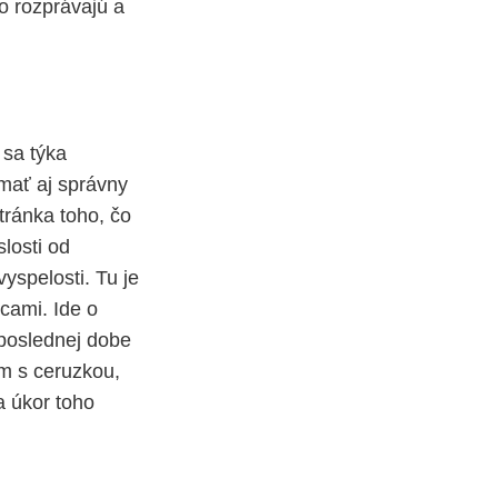
o rozprávajú a
 sa týka
 mať aj správny
tránka toho, čo
losti od
yspelosti. Tu je
cami. Ide o
 poslednej dobe
ém s ceruzkou,
a úkor toho
.