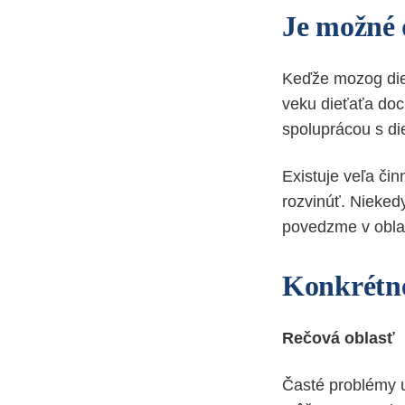
Je možné
Keďže mozog dieť
veku dieťaťa do
spoluprácou s di
Existuje veľa čin
rozvinúť. Nieked
povedzme v oblas
Konkrétne 
Rečová oblasť
Časté problémy u