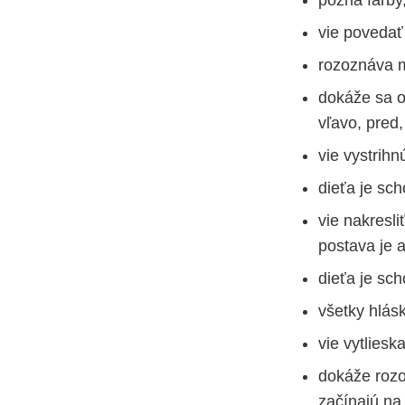
vie povedať
rozoznáva m
dokáže sa o
vľavo, pred,
vie vystrihn
dieťa je sc
vie nakresli
postava je 
dieťa je sch
všetky hlás
vie vytliesk
dokáže rozo
začínajú na 