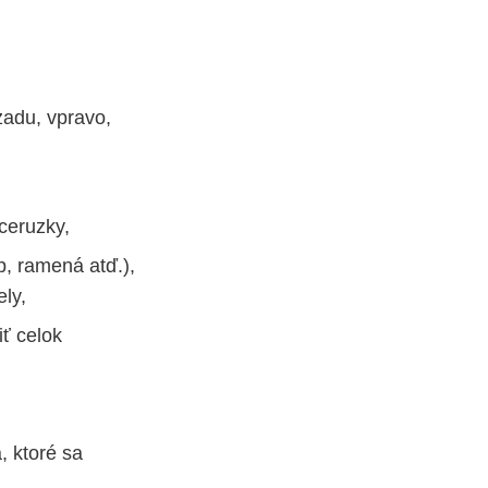
zadu, vpravo,
ceruzky,
p, ramená atď.),
ly,
iť celok
, ktoré sa