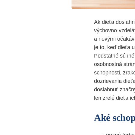
Ak dieťa dosiahn
výchovno-vzdeláv
a novými očakáva
je to, keď dieťa
Podstatné sú iné 
osobnostná strán
schopnosti, zrak
dozrievania die
dosiahnuť značný
len zrelé dieťa 
Aké schop
pozná farby,