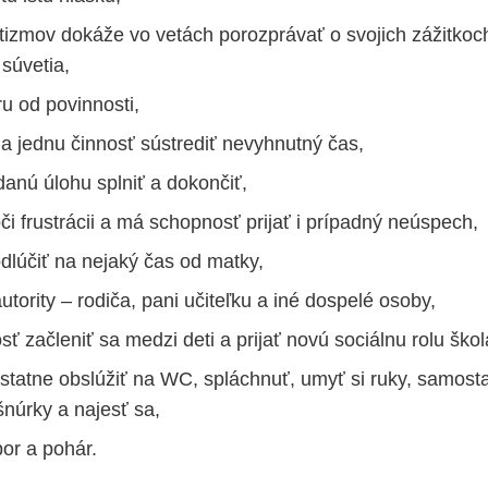
izmov dokáže vo vetách porozprávať o svojich zážitkoch
súvetia,
hru od povinnosti,
a jednu činnosť sústrediť nevyhnutný čas,
danú úlohu splniť a dokončiť,
či frustrácii a má schopnosť prijať i prípadný neúspech,
dlúčiť na nejaký čas od matky,
utority – rodiča, pani učiteľku a iné dospelé osoby,
 začleniť sa medzi deti a prijať novú sociálnu rolu škol
statne obslúžiť na WC, spláchnuť, umyť si ruky, samosta
šnúrky a najesť sa,
bor a pohár.