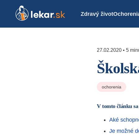
Zdravý život
Ochoreni
27.02.2020 • 5 minú
Školsk
ochorenia
V tomto článku sa
Aké schopno
Je možné d