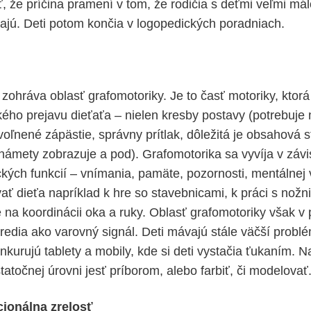
že príčina pramení v tom, že rodičia s deťmi veľmi mál
tajú. Deti potom končia v logopedických poradniach.
ohráva oblasť grafomotoriky. Je to časť motoriky, ktorá
kého prejavu dieťaťa – nielen kresby postavy (potrebuje
oľnené zápästie, správny prítlak, dôležitá je obsahová s
 námety zobrazuje a pod). Grafomotorika sa vyvíja v závis
ých funkcií – vnímania, pamäte, pozornosti, mentálnej v
ť dieťa napríklad k hre so stavebnicami, k práci s nožni
é na koordinácii oka a ruky. Oblasť grafomotoriky však v
redia ako varovný signál. Deti mávajú stále väčší probl
onkurujú tablety a mobily, kde si deti vystačia ťukaním. N
atočnej úrovni jesť príborom, alebo farbiť, či modelovať
ionálna zrelosť