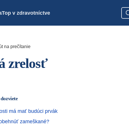
a
Top v zdravotníctve
t na prečítanie
á zrelosť
 dozviete
sti má mať budúci prvák
obehnúť zameškané?