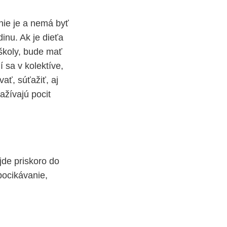
 nie je a nemá byť
inu. Ak je dieťa
 školy, bude mať
í sa v kolektíve,
ať, súťažiť, aj
ažívajú pocit
jde priskoro do
ocikávanie,