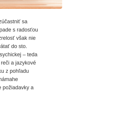
zúčastniť sa
ípade s radosťou
relosť však nie
átať do sto.
psychickej – teda
 reči a jazykové
ku z pohľadu
 námahe
je požiadavky a