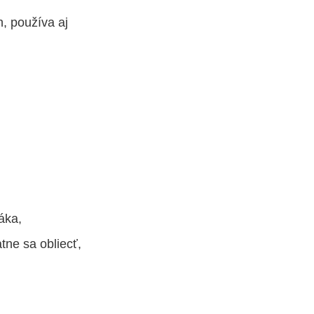
, používa aj
áka,
tne sa obliecť,