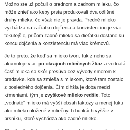
Možno ste už počuli o prednom a zadnom mlieku, čo
môže znieť ako keby prsia produkovali dva odlišné
druhy mlieka, čo však nie je pravda. Predné mlieko
vychádza na začiatku dojčenia a konzistenciou je viac
tekutejšie, pričom zadné mlieko sa dieťatku dostane ku
koncu dojčenia a konzistenciu má viac krémovú.
Je to preto, že keď sa mlieko tvorí, tuk z neho sa
akumuluje viac
po okrajoch mliečnych žliaz
a vodnatá
časť mlieka sa skôr presúva cez vývody smerom k
bradavke, kde sa zmieša s mliekom, ktoré tam zostalo
z posledného dojčenia. Čím dlhšia je doba medzi
kŕmeniami, tým je
zvyškové mlieko redšie
. Toto
„vodnaté“ mlieko má vyšší obsah laktózy a menej tuku
ako mlieko uložené v mliečnych bunkách vyššie v
prsníku, ktoré vychádza ako zadné mlieko.