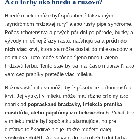
A čo farby ako hnedá a ružová?
Hnedé mlieko môže byť spôsobené takzvaným
„syndrómom hrdzavej rúry“ alebo rusty pipe syndrome.
Počas tehotenstva a prvých pár dní po pôrode, bunky a
vývody mliečnej žľazy rastú, naťahujú sa a
prúdi do
nich viac krvi,
ktorá sa môže dostať do mliekovodov a
do mlieka. Toto môže spôsobiť jeho hnedú, alebo
hrdzavú farbu. Tento stav by sa mal časom upraviť, ako
vám cez prsníky pretečie viac mlieka.
Ružovkasté mlieko môže byť spôsobené prítomnosťou
krvi. Jej výskyt v mlieku môže mať rôzne príčiny ako
napríklad
popraskané bradavky, infekcia prsníka –
mastitída, alebo papilómy v mliekovodoch.
Vidieť krv
v mlieku môže byť spočiatku alarmujúce, no pre
dieťatko to škodlivé nie je, takže môžete ďalej
spokojne dojčiť
. Ak sa vám do niekoľkých dní farba