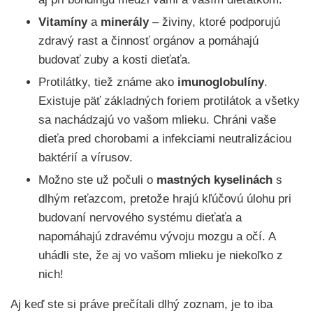
Vitamíny
a
minerály
– živiny, ktoré podporujú
zdravý rast a činnosť orgánov a pomáhajú
budovať zuby a kosti dieťaťa.
Protilátky, tiež známe ako
imunoglobulíny
.
Existuje päť základných foriem protilátok a všetky
sa nachádzajú vo vašom mlieku. Chráni vaše
dieťa pred chorobami a infekciami neutralizáciou
baktérií a vírusov.
Možno ste už počuli o
mastných kyselinách
s
dlhým reťazcom, pretože hrajú kľúčovú úlohu pri
budovaní nervového systému dieťaťa a
napomáhajú zdravému vývoju mozgu a očí. A
uhádli ste, že aj vo vašom mlieku je niekoľko z
nich!
Aj keď ste si práve prečítali dlhý zoznam, je to iba