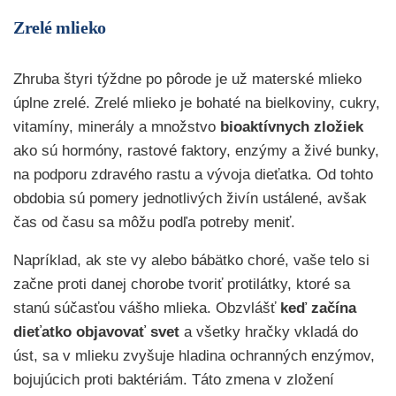
Zrelé mlieko
Zhruba štyri týždne po pôrode je už materské mlieko
úplne zrelé. Zrelé mlieko je bohaté na bielkoviny, cukry,
vitamíny, minerály a množstvo
bioaktívnych zložiek
ako sú hormóny, rastové faktory, enzýmy a živé bunky,
na podporu zdravého rastu a vývoja dieťatka. Od tohto
obdobia sú pomery jednotlivých živín ustálené, avšak
čas od času sa môžu podľa potreby meniť.
Napríklad, ak ste vy alebo bábätko choré, vaše telo si
začne proti danej chorobe tvoriť protilátky, ktoré sa
stanú súčasťou vášho mlieka. Obzvlášť
keď začína
dieťatko objavovať svet
a všetky hračky vkladá do
úst, sa v mlieku zvyšuje hladina ochranných enzýmov,
bojujúcich proti baktériám. Táto zmena v zložení