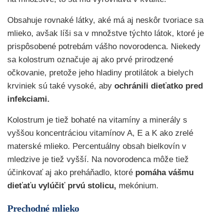
Obsahuje rovnaké látky, aké má aj neskôr tvoriace sa
mlieko, avšak líši sa v množstve týchto látok, ktoré je
prispôsobené potrebám vášho novorodenca. Niekedy
sa kolostrum označuje aj ako prvé prirodzené
očkovanie, pretože jeho hladiny protilátok a bielych
krviniek sú také vysoké, aby
ochránili dieťatko pred
infekciami.
Kolostrum je tiež bohaté na vitamíny a minerály s
vyššou koncentráciou vitamínov A, E a K ako zrelé
materské mlieko. Percentuálny obsah bielkovín v
mledzive je tiež vyšší. Na novorodenca môže tiež
účinkovať aj ako preháňadlo, ktoré
pomáha vášmu
dieťaťu vylúčiť prvú stolicu,
mekónium.
Prechodné mlieko