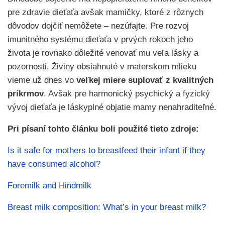
pre zdravie dieťaťa avšak mamičky, ktoré z rôznych
dôvodov dojčiť nemôžete – nezúfajte. Pre rozvoj
imunitného systému dieťaťa v prvých rokoch jeho
života je rovnako dôležité venovať mu veľa lásky a
pozornosti. Živiny obsiahnuté v materskom mlieku
vieme už dnes vo
veľkej miere suplovať z kvalitných
príkrmov
. Avšak pre harmonický psychický a fyzický
vývoj dieťaťa je láskyplné objatie mamy nenahraditeľné.
Pri písaní tohto článku boli použité tieto zdroje:
Is it safe for mothers to breastfeed their infant if they
have consumed alcohol?
Foremilk and Hindmilk
Breast milk composition: What’s in your breast milk?