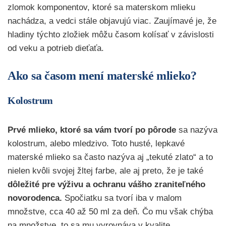
zlomok komponentov, ktoré sa materskom mlieku
nachádza, a vedci stále objavujú viac. Zaujímavé je, že
hladiny týchto zložiek môžu časom kolísať v závislosti
od veku a potrieb dieťaťa.
Ako sa časom mení materské mlieko?
Kolostrum
Prvé mlieko, ktoré sa vám tvorí po pôrode
sa nazýva
kolostrum, alebo mledzivo. Toto husté, lepkavé
materské mlieko sa často nazýva aj „tekuté zlato“ a to
nielen kvôli svojej žltej farbe, ale aj preto, že je také
dôležité pre výživu a ochranu vášho zraniteľného
novorodenca.
Spočiatku sa tvorí iba v malom
množstve, cca 40 až 50 ml za deň. Čo mu však chýba
na množstve, to sa mu vyrovnáva v kvalite.