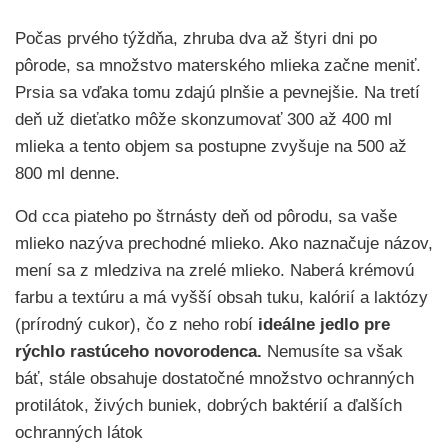
Počas prvého týždňa, zhruba dva až štyri dni po
pôrode, sa množstvo materského mlieka začne meniť.
Prsia sa vďaka tomu zdajú plnšie a pevnejšie. Na tretí
deň už dieťatko môže skonzumovať 300 až 400 ml
mlieka a tento objem sa postupne zvyšuje na 500 až
800 ml denne.
Od cca piateho po štrnásty deň od pôrodu, sa vaše
mlieko nazýva prechodné mlieko. Ako naznačuje názov,
mení sa z mledziva na zrelé mlieko. Naberá krémovú
farbu a textúru a má vyšší obsah tuku, kalórií a laktózy
(prírodný cukor), čo z neho robí
ideálne jedlo pre
rýchlo rastúceho novorodenca.
Nemusíte sa však
báť, stále obsahuje dostatočné množstvo ochranných
protilátok, živých buniek, dobrých baktérií a ďalších
ochranných látok