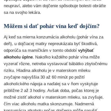
neupraví, alebo vám dojčenie spôsobuje bolesti obráťte
sa na svojho lekára.
Môžem si dať pohár vína keď dojčím?
Aj keď sa mierna konzumácia alkoholu (pohár vína za
deň), u dojčiacej matky nepreukázala byť škodlivá,
odporúča sa mamičkám v tomto období
vyhýbať
alkoholu úplne
. Nakoľko každého pohár vína môže
vyzerať rôzne, netreba vystavovať bábätko zbytočnému
riziku. Hladina alkoholu je v materskom mlieku
zvyčajne najvyššia 30 až 60 minút po požití
alkoholického nápoja a naďalej sa v ňom vyskytuje
približne 2 až 3 hodiny. Avšak doba, počas ktorej je
možné zistiť alkohol v materskom mlieku, sa zvyšuje,
čím viac alkoholu matka skonzumuje. Nadmerná
konzumácia alkoholu počas dojčenia môže narušiť