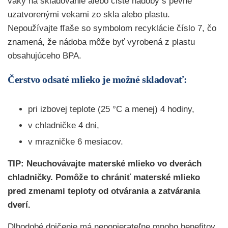
vaky na skladovanie alebo čisté nádoby s pevne
uzatvorenými vekami zo skla alebo plastu.
Nepoužívajte fľaše so symbolom recyklácie číslo 7, čo
znamená, že nádoba môže byť vyrobená z plastu
obsahujúceho BPA.
Čerstvo odsaté mlieko je možné skladovať:
pri izbovej teplote (25 °C a menej) 4 hodiny,
v chladničke 4 dni,
v mrazničke 6 mesiacov.
TIP: Neuchovávajte materské mlieko vo dverách
chladničky. Pomôže to chrániť materské mlieko
pred zmenami teploty od otvárania a zatvárania
dverí.
Dlhodobé dojčenie má nepopierateľne mnoho benefitov