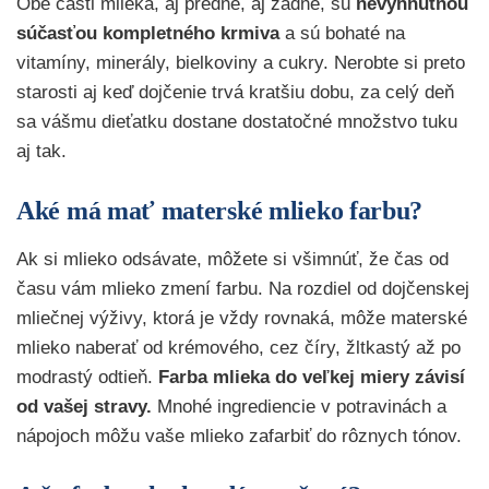
Obe časti mlieka, aj predné, aj zadné, sú
nevyhnutnou
súčasťou kompletného krmiva
a sú bohaté na
vitamíny, minerály, bielkoviny a cukry. Nerobte si preto
starosti aj keď dojčenie trvá kratšiu dobu, za celý deň
sa vášmu dieťatku dostane dostatočné množstvo tuku
aj tak.
Aké má mať materské mlieko farbu?
Ak si mlieko odsávate, môžete si všimnúť, že čas od
času vám mlieko zmení farbu. Na rozdiel od dojčenskej
mliečnej výživy, ktorá je vždy rovnaká, môže materské
mlieko naberať od krémového, cez číry, žltkastý až po
modrastý odtieň.
Farba mlieka do veľkej miery závisí
od vašej stravy.
Mnohé ingrediencie v potravinách a
nápojoch môžu vaše mlieko zafarbiť do rôznych tónov.