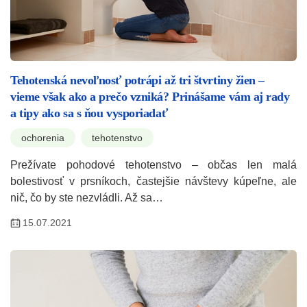
Tehotenská nevoľnosť potrápi až tri štvrtiny žien –
vieme však ako a prečo vzniká? Prinášame vám aj rady
a tipy ako sa s ňou vysporiadať
ochorenia
tehotenstvo
Prežívate pohodové tehotenstvo – občas len malá
bolestivosť v prsníkoch, častejšie návštevy kúpeľne, ale
nič, čo by ste nezvládli. Až sa…
15.07.2021