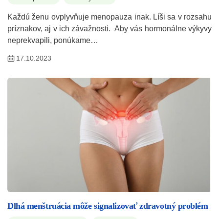
Každú ženu ovplyvňuje menopauza inak. Líši sa v rozsahu
príznakov, aj v ich závažnosti. Aby vás hormonálne výkyvy
neprekvapili, ponúkame…
17.10.2023
Dlhá menštruácia môže signalizovať zdravotný problém