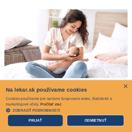
×
Materské mlieko, čo znamenajú jeho zmeny vo farbe a
Na lekar.sk používame cookies
zložení?
Cookies používame pre správne fungovanie webu, štatistické a
ochorenia
marketingové účely.
Prečítať viac
ZOBRAZIŤ PODROBNOSTI
Materské mlieko poskytuje pre bábätko ideálnu výživu. Má
PRIJAŤ
ODMIETNUŤ
takmer dokonalú zmes vitamínov, bielkovín a tukov, ktoré
vaše dieťa potrebuje pre svoj…