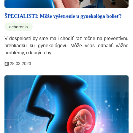
ŠPECIALISTI: Môže vyšetrenie u gynekológa bolieť?
ochorenia
V dospelosti by sme mali chodiť raz ročne na preventívnu
prehliadku ku gynekológovi. Môže včas odhaliť vážne
problémy, o ktorých by…
28.03.2023