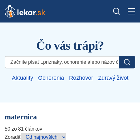
Čo vás trápi?
Hľadať:
Aktuality
Ochorenia
Rozhovor
Zdravý život
maternica
50 zo 81 článkov
Zoradiť