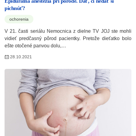
Epidurálna anestézia pri pôrode. Dať, či nedať si
pichnúť?
ochorenia
V 21. časti seriálu Nemocnica z dielne TV JOJ ste mohli
vidieť predčasný pôrod pacientky. Pretože dieťatko bolo
ešte otočené panvou dolu,…
28.10.2021