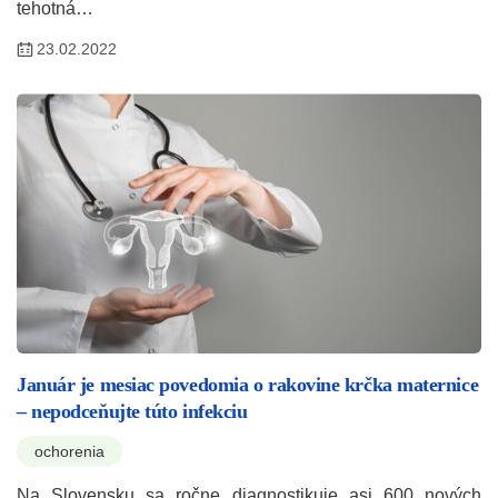
tehotná…
23.02.2022
Január je mesiac povedomia o rakovine krčka maternice
– nepodceňujte túto infekciu
ochorenia
Na Slovensku sa ročne diagnostikuje asi 600 nových