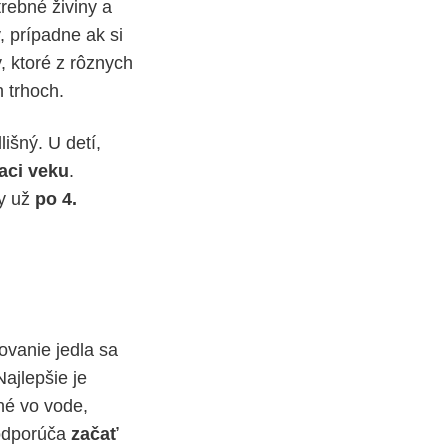
rebné živiny a
, prípadne ak si
 ktoré z rôznych
 trhoch.
išný. U detí,
aci veku
.
y už
po 4.
ovanie jedla sa
Najlepšie je
né vo vode,
odporúča
začať