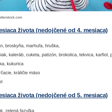
terstock.com
esiaca života (nedojčené od 4. mesiaca)
án, broskyňa, marhuľa, hruška,
ak, kaleráb, cuketa, patizón, brokolica, tekvica, karfiol, 
ka, kukurica
čacie, králičie mäso
el
esiaca života (nedojčené od 5. mesiaca)
k, zelená fazuľka