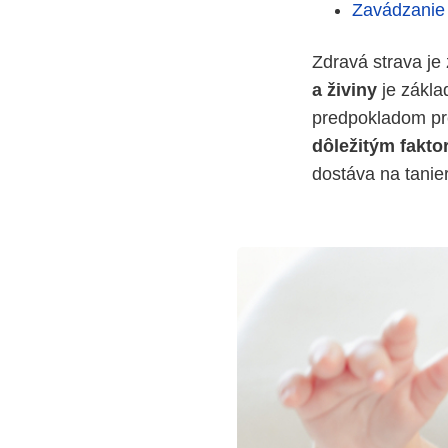
Zavádzanie 
Zdravá strava je
a živiny
je zákla
predpokladom pre
dôležitým fakto
dostáva na tanier