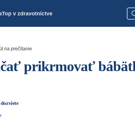
a
Top v zdravotníctve
t na prečítanie
čať prikrmovať bábät
 dozviete
?