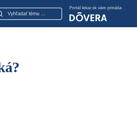
Portál lekar.sk vám prináša
ká?