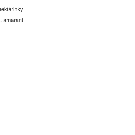
nektárinky
ž, amarant