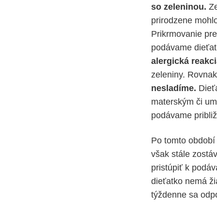
so zeleninou.
Ze
prirodzene mohlo
Prikrmovanie pre
podávame dieťatk
alergická reakci
zeleniny. Rovnak
nesladíme.
Dieťa
materským či um
podávame približ
Po tomto období
však stále zostá
pristúpiť k podá
dieťatko nemá ž
týždenne sa odp