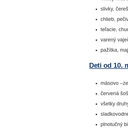
slivky, čere
chlieb, peč
teľacie, ch
varený vaje
pažítka, ma
Deti od 10. 
mäsovo –zel
červená šoš
všetky druhy
sladkovodn
plnotučný bi