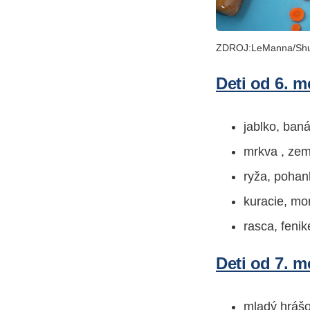
ZDROJ:LeManna/Shut
Deti od 6. m
jablko, ban
mrkva , zemi
ryža, pohan
kuracie, mor
rasca, fenik
Deti od 7. m
mladý hrášo