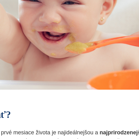
ať
?
prvé mesiace života je najideálnejšou a
najprirodzenej