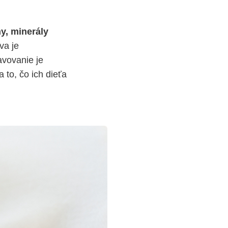
y, minerály
va je
avovanie je
a to, čo ich dieťa