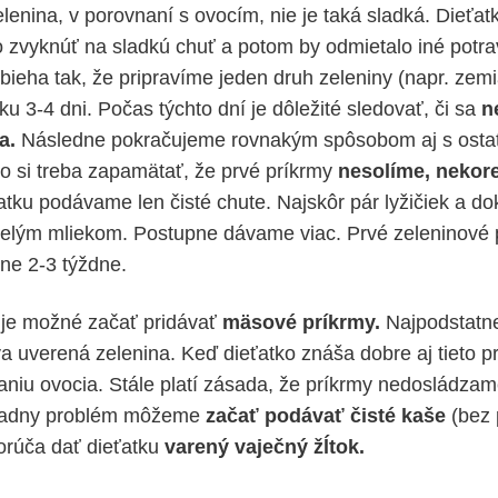
lenina, v porovnaní s ovocím, nie je taká sladká. Dieťatk
 zvyknúť na sladkú chuť a potom by odmietalo iné potra
bieha tak, že pripravíme jeden druh zeleniny (napr. zemi
u 3-4 dni. Počas týchto dní je dôležité sledovať, či sa
n
a.
Následne pokračujeme rovnakým spôsobom aj s osta
o si treba zapamätať, že prvé príkrmy
nesolíme, nekor
tku podávame len čisté chute. Najskôr pár lyžičiek a 
elým mliekom. Postupne dávame viac. Prvé zeleninové 
ne 2-3 týždne.
 je možné začať pridávať
mäsové príkrmy.
Najpodstatn
va uverená zelenina. Keď dieťatko znáša dobre aj tieto 
vaniu ovocia. Stále platí zásada, že príkrmy nedosládza
iadny problém môžeme
začať podávať čisté kaše
(bez 
orúča dať dieťatku
varený vaječný žĺtok.