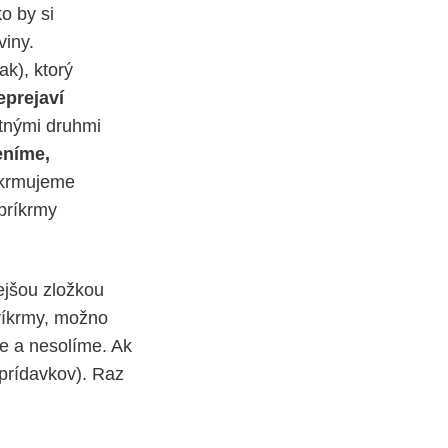
o by si
viny.
ak), ktorý
eprejaví
tnými druhmi
eníme,
dokrmujeme
príkrmy
ejšou zložkou
príkrmy, možno
me a nesolíme. Ak
prídavkov). Raz