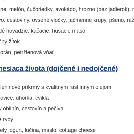
šne, melón, čučoriedky, avokádo, hrozno (bez jadierok), 
ivo, cestoviny, ovsené vločky, jačmenné krúpy, pšeno, ra
udé hovädzie, kačacie, husacie mäso
čný žĺtok
jorán, petržlenová vňať
mesiaca života (dojčené i nedojčené)
eninové príkrmy s kvalitným rastlinným olejom
ovice, uhorka, cvikla
 obilnín, cestovín a pečiva
é ryby
ely jogurt, lučina, maslo, cottage cheese