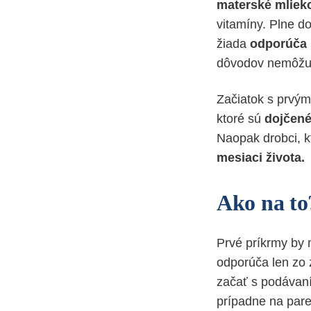
materské mliek
vitamíny. Plne do
žiada
odporúča 
dôvodov nemôžu d
Začiatok s prvým
ktoré sú
dojčen
Naopak drobci, k
mesiaci života.
Ako na to
Prvé príkrmy by
odporúča len zo z
začať s podávan
prípadne na pare