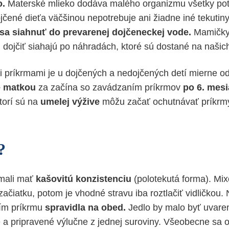
o.
Materské mlieko dodáva malého organizmu všetky pot
jčené dieťa väčšinou nepotrebuje ani žiadne iné tekutiny
sa siahnuť do prevarenej dojčeneckej vode.
Mamičky,
ojčiť siahajú po náhradách, ktoré sú dostané na našich
i príkrmami je u dojčených a nedojčených detí mierne odl
é matkou
za začína so zavádzaním príkrmov
po 6. mesi
torí sú na
umelej výžive
môžu začať ochutnávať príkrm
?
 mali mať
kašovitú konzistenciu
(polotekutá forma). Mix
ačiatku, potom je vhodné stravu iba roztlačiť vidličkou. 
ím príkrmu
spravidla na obed.
Jedlo by malo byť uvare
 a pripravené výlučne z jednej suroviny. Všeobecne sa 