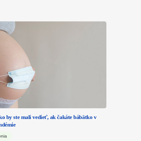
ko by ste mali vedieť, ak čakáte bábätko v
andémie
enia