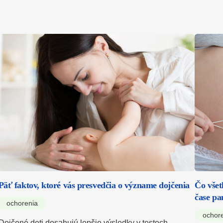
Päť faktov, ktoré vás presvedčia o význame dojčenia
Čo všet
čase p
ochorenia
ochor
Dojčené deti dosahujú lepšie výsledky v testoch