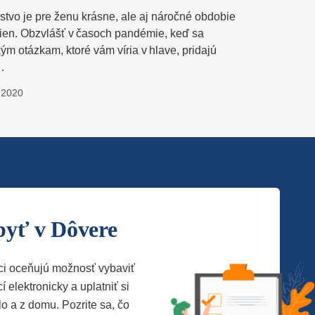
stvo je pre ženu krásne, ale aj náročné obdobie
ien. Obzvlášť v časoch pandémie, keď sa
ým otázkam, ktoré vám víria v hlave, pridajú
…
.2020
byť v Dôvere
ci oceňujú možnosť vybaviť
í elektronicky a uplatniť si
lo a z domu. Pozrite sa, čo