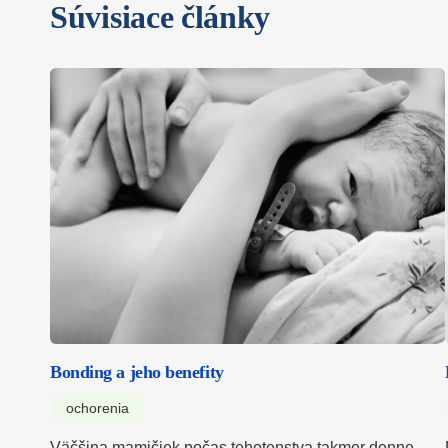
Súvisiace články
Bonding a jeho benefity
ochorenia
Väčšina mamičiek počas tehotenstva takmer denne