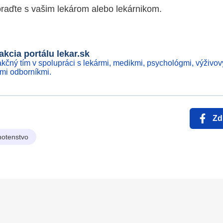
oraďte s vašim lekárom alebo lekárnikom.
kcia portálu lekar.sk
kčný tím v spolupráci s lekármi, medikmi, psychológmi, výživov
ími odborníkmi.
Zd
hotenstvo