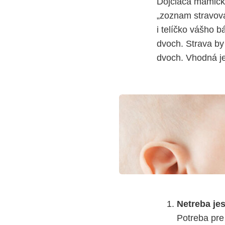
Dojčiaca mamička
„zoznam stravova
i telíčko vášho b
dvoch. Strava by 
dvoch. Vhodná je
Netreba je
Potreba pre