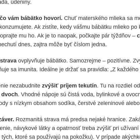
áda, údeniny.
 čo vám bábätko hovorí.
Chuť materského mlieka sa men
 konzumujete. Ak zistíte, kedy vášmu bábätku mlieko po
doprajte mu ho. Ak je to naopak, počkajte pár týždňov –
c
nechutí dnes, zajtra môže byť číslom jedna.
strava
ovplyvňuje bábätko. Samozrejme – pozitívne. Zvy
ňuje sa imunita. Ideálne je držať sa pravidla: „Z každého
enie nezabudnite
zvýšiť príjem tekutín
. Tu na rozdiel od
a dvoch
. Vhodné nápoje sú čistá voda, bylinkové a ovocn
ody s nízkym obsahom sodíka, čerstvé zeleninové alebo
záver.
Rozmanitá strava má predsa nejaké hranice. Zak
čenie, návykové látky a opatrnosť treba zvýšiť pri užívan
ri tých, ktoré sa používajú na pokožku). V prípade akých