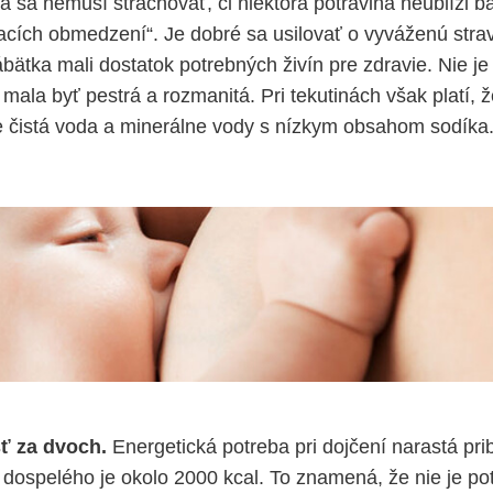
 sa nemusí strachovať, či niektorá potravina neublíži 
cích obmedzení“. Je dobré sa usilovať o vyváženú strav
ábätka mali dostatok potrebných živín pre zdravie. Nie je
mala byť pestrá a rozmanitá. Pri tekutinách však platí, ž
 čistá voda a minerálne vody s nízkym obsahom sodíka
sť za dvoch.
Energetická potreba pri dojčení narastá prib
 dospelého je okolo 2000 kcal. To znamená, že nie je po