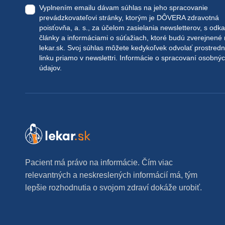
Vyplnením emailu dávam súhlas na jeho spracovanie
prevádzkovateľovi stránky, ktorým je DÔVERA zdravotná
poisťovňa, a. s., za účelom zasielania newsletterov, s odk
články a informáciami o súťažiach, ktoré budú zverejnené
lekar.sk
. Svoj súhlas môžete kedykoľvek odvolať prostred
linku priamo v newslettri.
Informácie o spracovaní osobný
údajov.
Pacient má právo na informácie. Čím viac
relevantných a neskreslených informácií má, tým
lepšie rozhodnutia o svojom zdraví dokáže urobiť.