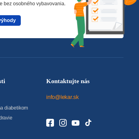
te bez osobného vybavovania.
výhody
ti
Kontaktujte nás
info@lekar.sk
 diabetikom
dravie