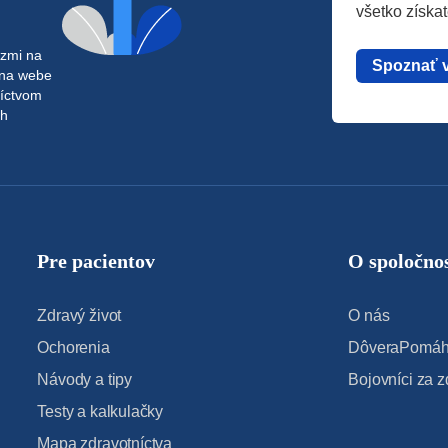
všetko získa
azmi na
Spoznať 
 na webe
níctvom
ch
Pre pacientov
O spoločnos
Zdravý život
O nás
Ochorenia
DôveraPomáha
Návody a tipy
Bojovníci za z
Testy a kalkulačky
Mapa zdravotníctva