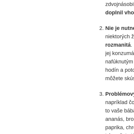
zdvojnásobiť
doplnil vh
Nie je nut
niektorých ž
rozmanitá
.
jej konzumá
nafúknutým 
hodín a poto
môžete skús
Problémový
napríklad čo
to vaše báb
ananás, bros
paprika, chr