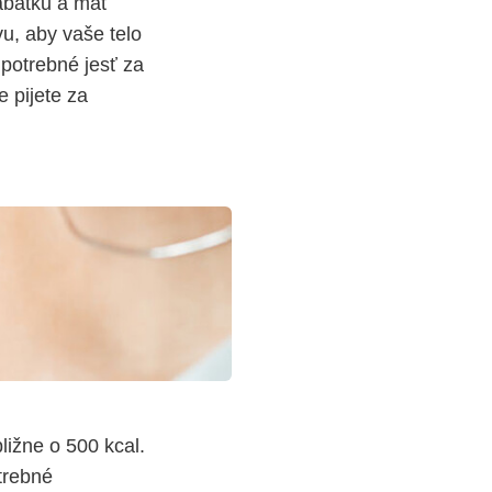
bábätku a mať
u, aby vaše telo
 potrebné jesť za
e pijete za
.
ližne o 500 kcal.
trebné