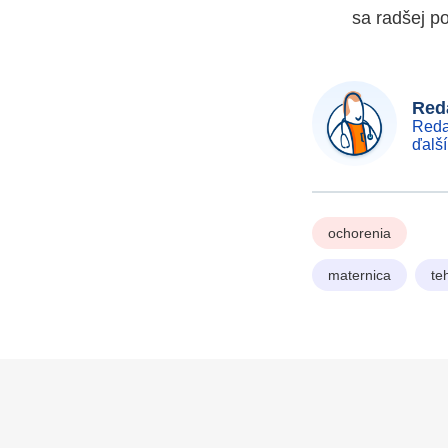
sa radšej p
Reda
Reda
ďalš
ochorenia
maternica
te