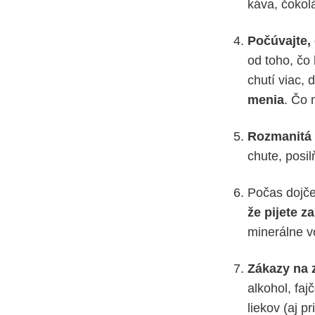
káva, čokol
Počúvajte,
od toho, čo
chutí viac, 
menia
. Čo 
Rozmanitá 
chute, posil
Počas dojč
že
pijete z
minerálne v
Zákazy na 
alkohol, faj
liekov (aj p