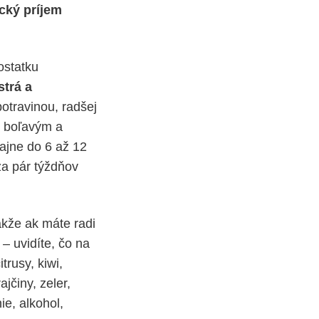
cký príjem
ostatku
strá a
otravinou, radšej
, boľavým a
ajne do 6 až 12
za pár týždňov
takže ak máte radi
– uvidíte, čo na
rusy, kiwi,
jčiny, zeler,
ie, alkohol,