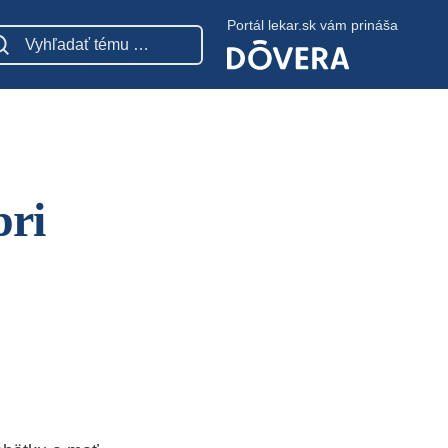
Portál lekar.sk vám prináša
pri