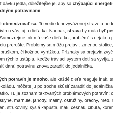
 dávku jedla, dôležitejšie je, aby sa
chýbajúci energeti
odnými potravinami
.
né obmedzovať sa.
To vedie k nevyváženej strave a ned
ivín u vás, aj u dieťatka. Naopak,
strava
by mala byť
pe
 Samozrejme, ak má vaše dieťatko „problém” s nejakou p
ciu prerušte. Problémy sa môžu prejaviť zmenou stolice
bruškom, či kožnou vyrážkou. Príznaky sa prejavia zvyč
m rýchlo ustúpia. Keďže tráviaci systém detí sa vyvíja, 
iť danú potravinu znova zaradiť do jedálnička.
ch potravín je mnoho
, ale každé dieťa reaguje inak, 
koládu, môžete ju po troche skúsiť zaradiť do jedálnička 
ätko. Tu je zoznam takzvaných problémových potravín: cit
kyne, marhule, jahody, maliny, ostružiny, orechy, med, ra
en, strukoviny, kyslá kapusta, mak, cesnak, cibuľa, koren