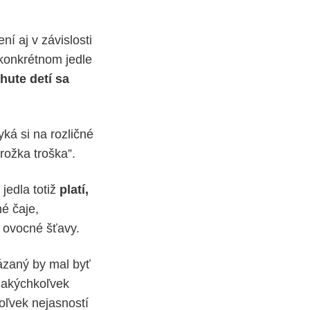
í aj v závislosti
 konkrétnom jedle
hute detí sa
ká si na rozličné
 rožka troška”.
 jedla totiž
platí,
é čaje,
 ovocné šťavy.
ázaný by mal byť
í akýchkoľvek
koľvek nejasností