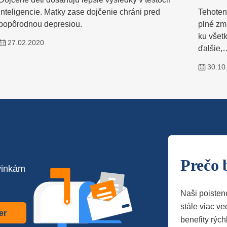
inteligencie. Matky zase dojčenie chráni pred
Tehoten
popôrodnou depresiou.
plné zm
ku všetk
27.02.2020
ďalšie,
30.10
Prečo 
vinkám
Naši poisten
stále viac vec
er
benefity rých