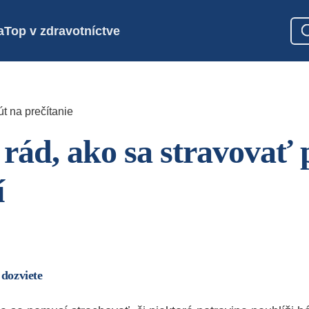
a
Top v zdravotníctve
t na prečítanie
rád, ako sa stravovať 
í
 dozviete