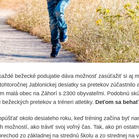
každé bežecké podujatie dáva možnosť zasúťažiť si aj 
ohtoročnej Jablonickej desiatky sa pretekov zúčastnilo a
tom malá obec na Záhorí s 2300 obyvateľmi. Podobnú sk
i bežeckých pretekov a tréneri atletiky.
Deťom sa behať
opúšťať okolo desiateho roku, keď tréning začína byť na
 možností, ako tráviť svoj voľný čas. Tak, ako pri ostat
rechod zo základnej na strednú školu a zo strednej na 