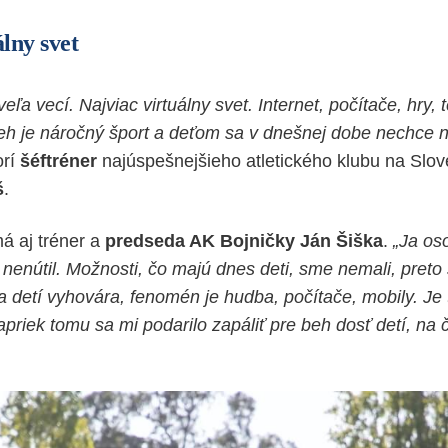
lny svet
ľa vecí. Najviac virtuálny svet. Internet, počítače, hry, te
eh je náročný šport a deťom sa v dnešnej dobe nechce 
rí
šéftréner
najúspešnejšieho atletického klubu na Slo
š
.
á aj tréner a
predseda AK Bojničky Ján Šiška
.
„Ja os
 nenútil. Možnosti, čo majú dnes deti, sme nemali, preto 
a detí vyhovára, fenomén je hudba, počítače, mobily. Je 
priek tomu sa mi podarilo zapáliť pre beh dosť detí, na 