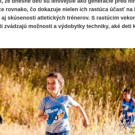
, že dnešné deti sú lenivejšie ako generácie pred nimi
e rovnako, čo dokazuje nielen ich rastúca účasť na
e aj skúsenosti atletických trénerov. S rastúcim veko
sti zvádzajú možnosti a výdobytky techniky, aké deti 