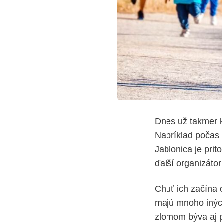
Dnes už takmer 
Napríklad počas t
Jablonica je pri
ďalší organizátor
Chuť ich začína 
majú mnoho iných
zlomom býva aj p