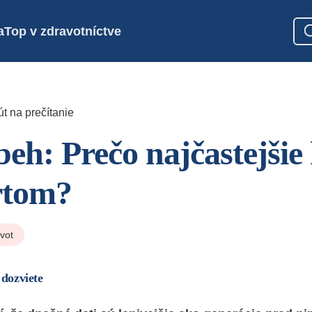
a
Top v zdravotníctve
t na prečítanie
beh: Prečo najčastejšie
rtom?
ivot
 dozviete