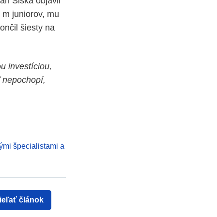
án Šiška objavil
 m juniorov, mu
nčil šiesty na
 investíciou,
ť nepochopí,
ými špecialistami a
ieľať článok