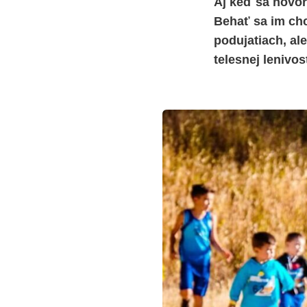
Aj keď sa hovorí
Behať sa im chc
podujatiach, al
telesnej lenivo