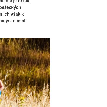
, nie je to tak.
 bežeckých
m ich však k
kedysi nemali.