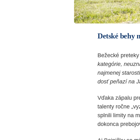
Detské behy 
Bežecké preteky 
kategórie, neuzn
najmenej starost
dosť peňazí na J
Vďaka zápalu pre
talenty ročne „vy
splnili limity na
dokonca prebojov