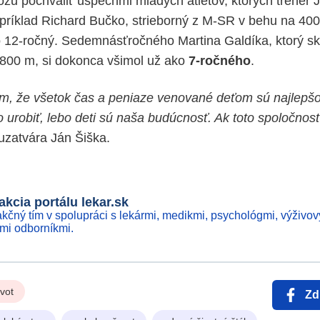
ôžu pochváliť úspechmi mladých atlétov, ktorých tréner J
apríklad Richard Bučko, strieborný z M-SR v behu na 400
 12-ročný. Sedemnásťročného Martina Galdíka, ktorý sko
800 m, si dokonca všimol už ako
7-ročného
.
m, že všetok čas a peniaze venované deťom sú najlepšou
 urobiť, lebo deti sú naša budúcnosť. Ak toto spoločnos
uzatvára Ján Šiška.
kcia portálu lekar.sk
kčný tím v spolupráci s lekármi, medikmi, psychológmi, výživov
ími odborníkmi.
ivot
Zd