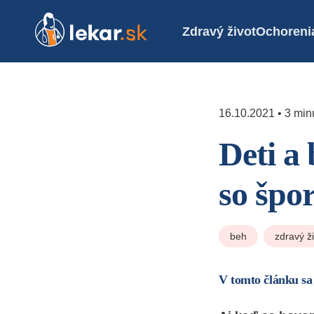
Zdravý život
Ochoreni
16.10.2021 • 3 minú
Deti a 
so špo
beh
zdravý ž
V tomto článku sa