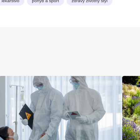
 lekárstvo
pohyb a šport
zdravý životný štýl