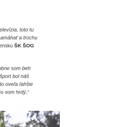
levízia, toto tu
namáhať a trochu
vensku
ŠK ŠOG
obne som beh
šport bol náš
to oveľa ľahšie
čo som hrdý,“