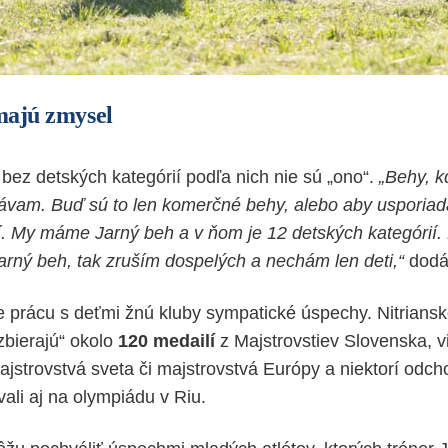
majú zmysel
bez detských kategórií podľa nich nie sú „ono“.
„Behy, k
ávam. Buď sú to len komerčné behy, alebo aby usporiad
í. My máme Jarný beh a v ňom je 12 detských kategórií
arný beh, tak zruším dospelých a nechám len deti,“
dodá
 prácu s deťmi žnú kluby sympatické úspechy. Nitrianske
zbierajú“ okolo
120 medailí
z Majstrovstiev Slovenska, vi
 majstrovstvá sveta či majstrovstvá Európy a niektorí odc
ali aj na olympiádu v Riu.