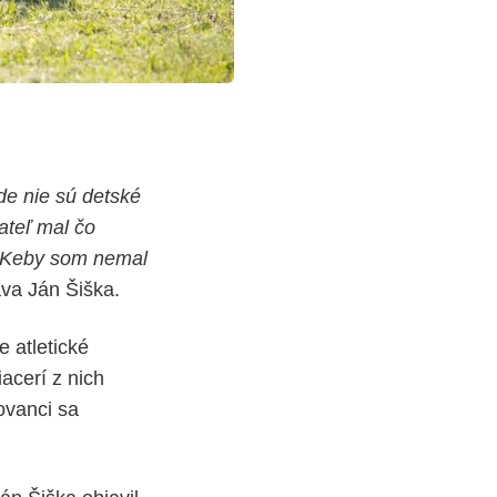
de nie sú detské
ateľ mal čo
. Keby som nemal
va Ján Šiška.
 atletické
acerí z nich
hovanci sa