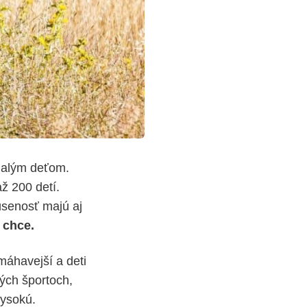
malým deťom.
ž 200 detí.
úsenosť majú aj
 chce.
máhavejší a deti
ných športoch,
vysokú.