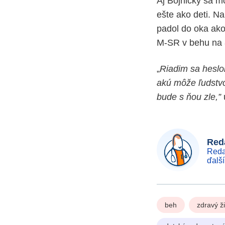
Aj Bojničky sa m
ešte ako deti. N
padol do oka ako
M-SR v behu na 
„
Riadim sa heslo
akú môže ľudstvo
bude s ňou zle,”
Reda
Reda
ďalš
beh
zdravý ž