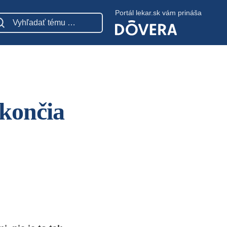
Portál lekar.sk vám prináša
 končia