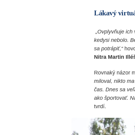
Lákavý virtuá
„Ovplyvňuje ich ve
kedysi nebolo. B
sa potrápiť,“
hovo
Nitra Martin Illé
Rovnaký názor m
miloval, nikto ma
čas. Dnes sa veľ
ako športovať. Na
tvrdí.