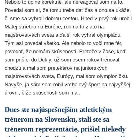
Nebolo to úplne korektné, ale nereagoval som na to.
Povedal som si, že tomu treba dať čas a ono sa ukáže,
či sme sa vybrali dobrou cestou. Hneď v prvý rok urobil
Matej striebro na Európe, rok na to zlato na
majstrovstvách sveta a ďalší rok vyhral olympiádu.
Tým asi povedal všetko. Ale nebolo to voči mne fér,
povedať, že nemám skúsenosti. Pretože v čase, keď
som prišiel do Dukly, už som osem rokov trénoval
chôdzu a mal som pretekárov na juniorských
majstrovstvách sveta, Európy, mal som olympioničku.
Navyše, ja sám som robil vrcholový šport na najvyššej
úrovni, čiže skúsenosti som mal.
Dnes ste najúspešnejším atletickým
trénerom na Slovensku, stali ste sa
trénerom reprezentácie, prišiel niekedy