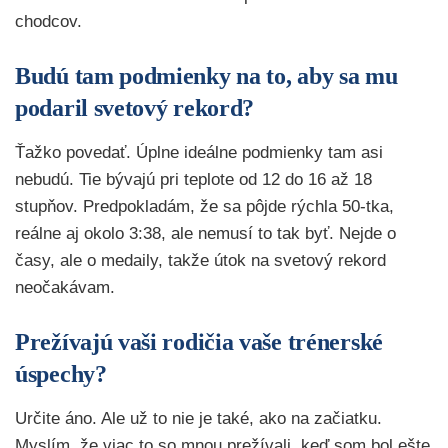
chodcov.
Budú tam podmienky na to, aby sa mu
podaril svetový rekord?
Ťažko povedať. Úplne ideálne podmienky tam asi
nebudú. Tie bývajú pri teplote od 12 do 16 až 18
stupňov. Predpokladám, že sa pôjde rýchla 50-tka,
reálne aj okolo 3:38, ale nemusí to tak byť. Nejde o
časy, ale o medaily, takže útok na svetový rekord
neočakávam.
Prežívajú vaši rodičia vaše trénerské
úspechy?
Určite áno. Ale už to nie je také, ako na začiatku.
Myslím, že viac to so mnou prežívali, keď som bol ešte