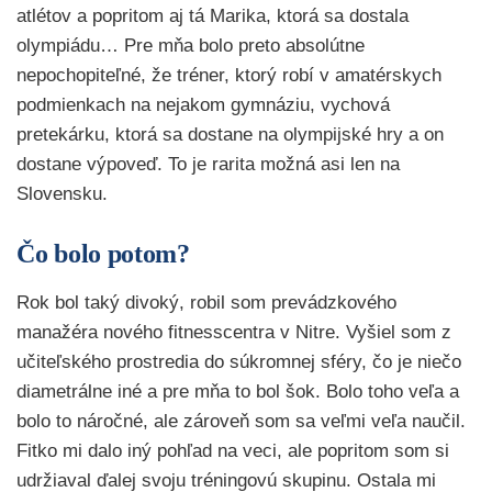
atlétov a popritom aj tá Marika, ktorá sa dostala
olympiádu… Pre mňa bolo preto absolútne
nepochopiteľné, že tréner, ktorý robí v amatérskych
podmienkach na nejakom gymnáziu, vychová
pretekárku, ktorá sa dostane na olympijské hry a on
dostane výpoveď. To je rarita možná asi len na
Slovensku.
Čo bolo potom?
Rok bol taký divoký, robil som prevádzkového
manažéra nového fitnesscentra v Nitre. Vyšiel som z
učiteľského prostredia do súkromnej sféry, čo je niečo
diametrálne iné a pre mňa to bol šok. Bolo toho veľa a
bolo to náročné, ale zároveň som sa veľmi veľa naučil.
Fitko mi dalo iný pohľad na veci, ale popritom som si
udržiaval ďalej svoju tréningovú skupinu. Ostala mi