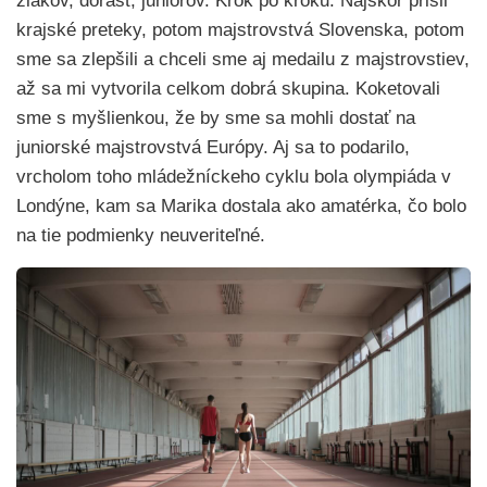
žiakov, dorast, juniorov. Krok po kroku. Najskôr prišli
krajské preteky, potom majstrovstvá Slovenska, potom
sme sa zlepšili a chceli sme aj medailu z majstrovstiev,
až sa mi vytvorila celkom dobrá skupina. Koketovali
sme s myšlienkou, že by sme sa mohli dostať na
juniorské majstrovstvá Európy. Aj sa to podarilo,
vrcholom toho mládežníckeho cyklu bola olympiáda v
Londýne, kam sa Marika dostala ako amatérka, čo bolo
na tie podmienky neuveriteľné.