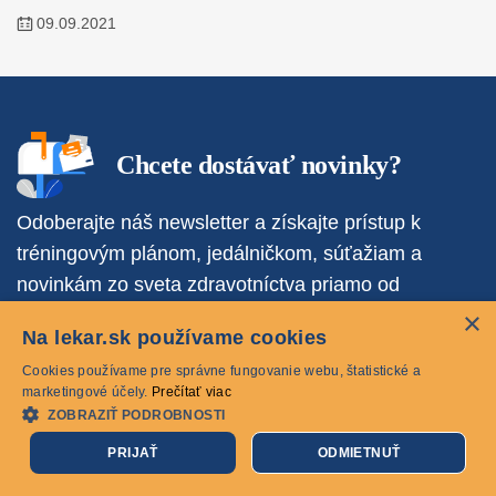
09.09.2021
Chcete dostávať novinky?
Odoberajte náš newsletter a získajte prístup k
tréningovým plánom, jedálničkom, súťažiam a
novinkám zo sveta zdravotníctva priamo od
odborníkov.
×
Na lekar.sk používame cookies
Cookies používame pre správne fungovanie webu, štatistické a
marketingové účely.
Prečítať viac
ZOBRAZIŤ PODROBNOSTI
Chcem newsletter
PRIJAŤ
ODMIETNUŤ
Vyplnením emailu dávam súhlas na jeho spracovanie