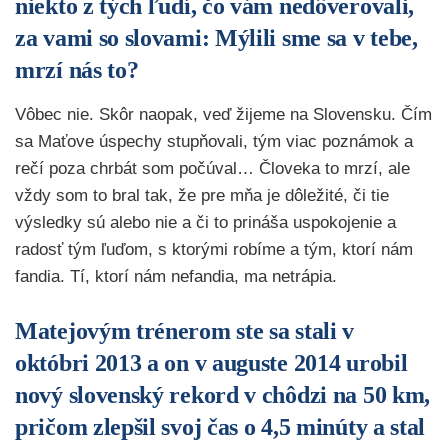
niekto z tých ľudí, čo vám nedôverovali,
za vami so slovami: Mýlili sme sa v tebe,
mrzí nás to?
Vôbec nie. Skôr naopak, veď žijeme na Slovensku. Čím
sa Maťove úspechy stupňovali, tým viac poznámok a
rečí poza chrbát som počúval… Človeka to mrzí, ale
vždy som to bral tak, že pre mňa je dôležité, či tie
výsledky sú alebo nie a či to prináša uspokojenie a
radosť tým ľuďom, s ktorými robíme a tým, ktorí nám
fandia. Tí, ktorí nám nefandia, ma netrápia.
Matejovým trénerom ste sa stali v
októbri 2013 a on v auguste 2014 urobil
nový slovenský rekord v chôdzi na 50 km,
pričom zlepšil svoj čas o 4,5 minúty a stal