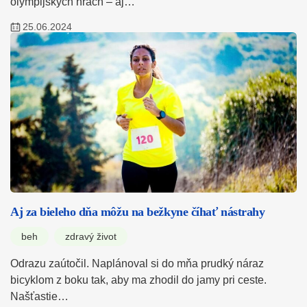
olympijských hrách – aj…
25.06.2024
Aj za bieleho dňa môžu na bežkyne číhať nástrahy
beh
zdravý život
Odrazu zaútočil. Naplánoval si do mňa prudký náraz
bicyklom z boku tak, aby ma zhodil do jamy pri ceste.
Našťastie…