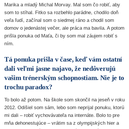
Marika a mladý Michal Morvay. Mal som čo robiť, aby
som to stíhal. Fitko sa rozbehlo parádne, chodilo doň
veľa ľudí, začínal som o siedmej ráno a chodil som
domov o jedenástej večer, ale práca ma bavila. A potom
prišla ponuka od Maťa, či by som mal záujem robiť s
ním.
Tá ponuka prišla v čase, keď vám ostatní
dali veľmi jasne najavo, že nedôverujú
vašim trénerským schopnostiam. Nie je to
trochu paradox?
To bolo až potom. Na škole som skončil na jeseň v roku
2012. Odišiel som sám, lebo som neprijal ponuku, ktorú
mi dali – robiť vychovávateľa na internáte. Bolo to pre
mňa dehonestujúce – vrátim sa z olympijských hier a