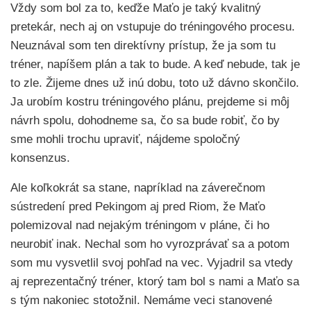
Vždy som bol za to, keďže Maťo je taký kvalitný
pretekár, nech aj on vstupuje do tréningového procesu.
Neuznával som ten direktívny prístup, že ja som tu
tréner, napíšem plán a tak to bude. A keď nebude, tak je
to zle. Žijeme dnes už inú dobu, toto už dávno skončilo.
Ja urobím kostru tréningového plánu, prejdeme si môj
návrh spolu, dohodneme sa, čo sa bude robiť, čo by
sme mohli trochu upraviť, nájdeme spoločný
konsenzus.
Ale koľkokrát sa stane, napríklad na záverečnom
sústredení pred Pekingom aj pred Riom, že Maťo
polemizoval nad nejakým tréningom v pláne, či ho
neurobiť inak. Nechal som ho vyrozprávať sa a potom
som mu vysvetlil svoj pohľad na vec. Vyjadril sa vtedy
aj reprezentačný tréner, ktorý tam bol s nami a Maťo sa
s tým nakoniec stotožnil. Nemáme veci stanovené