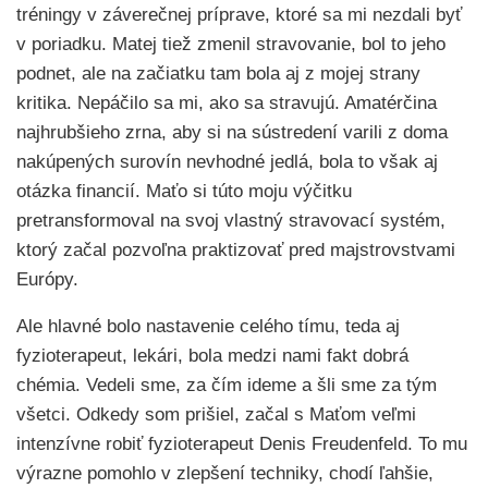
tréningy v záverečnej príprave, ktoré sa mi nezdali byť
v poriadku. Matej tiež zmenil stravovanie, bol to jeho
podnet, ale na začiatku tam bola aj z mojej strany
kritika. Nepáčilo sa mi, ako sa stravujú. Amatérčina
najhrubšieho zrna, aby si na sústredení varili z doma
nakúpených surovín nevhodné jedlá, bola to však aj
otázka financií. Maťo si túto moju výčitku
pretransformoval na svoj vlastný stravovací systém,
ktorý začal pozvoľna praktizovať pred majstrovstvami
Európy.
Ale hlavné bolo nastavenie celého tímu, teda aj
fyzioterapeut, lekári, bola medzi nami fakt dobrá
chémia. Vedeli sme, za čím ideme a šli sme za tým
všetci. Odkedy som prišiel, začal s Maťom veľmi
intenzívne robiť fyzioterapeut Denis Freudenfeld. To mu
výrazne pomohlo v zlepšení techniky, chodí ľahšie,