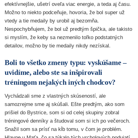
efektívnejšie, ušetrí oveľa viac energie, a teda aj času.
Možno to niekto podceňuje, hovoria, že bol super už
vtedy a tie medaily by urobil aj bezomňa.
Nespochybňujem, že bol už predtým špička, ale takisto
si myslím, že keby sa nezmenilo toľko podstatných
detailov, možno by tie medaily nikdy nezískal.
Boli to všetko zmeny typu: vyskúšame –
uvidíme, alebo ste sa inšpirovali
tréningom nejakých iných chodcov?
Vychádzali sme z vlastných skúseností, ale
samozrejme sme aj skúšali. Ešte predtým, ako som
prišiel do Bystrice, som si od celej skupiny zobral
tréningové denníky a študoval som si ich po večeroch.
Snažil som sa prísť na kĺb tomu, v čom je problém.
Hlavne u Maťa, čo sa týkalo tých vrcholových podujatí.