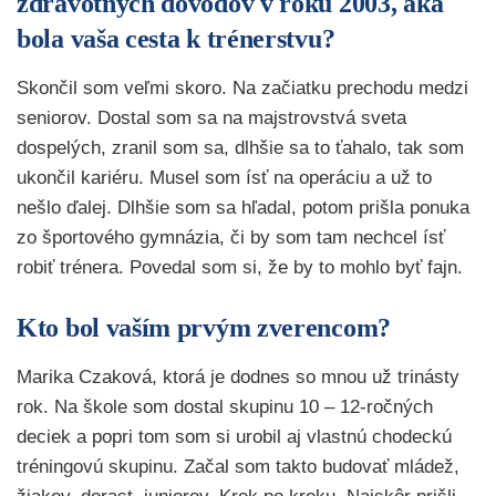
zdravotných dôvodov v roku 2003, aká
bola vaša cesta k trénerstvu?
Skončil som veľmi skoro. Na začiatku prechodu medzi
seniorov. Dostal som sa na majstrovstvá sveta
dospelých, zranil som sa, dlhšie sa to ťahalo, tak som
ukončil kariéru. Musel som ísť na operáciu a už to
nešlo ďalej. Dlhšie som sa hľadal, potom prišla ponuka
zo športového gymnázia, či by som tam nechcel ísť
robiť trénera. Povedal som si, že by to mohlo byť fajn.
Kto bol vaším prvým zverencom?
Marika Czaková, ktorá je dodnes so mnou už trinásty
rok. Na škole som dostal skupinu 10 – 12-ročných
deciek a popri tom som si urobil aj vlastnú chodeckú
tréningovú skupinu. Začal som takto budovať mládež,