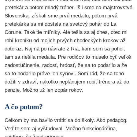
pretekár a potom mladý tréner, išli sme na majstrovstvá
Slovenska, získali sme prvú medailu, potom prvá
pretekárka sa mi dostala na svetový pohár do La
Corune. Také tie míľniky. Ale tešia sa aj dnes, otec mi
robí kroniku od mojich prvých chodeckých krokov až
doteraz. Najmä po návrate z Ria, kam som sa pohol,
tam sa riešila medaila. Pre rodičov to muselo byť veľké
zadosťučinenie, radosť, hrdosť, že sa to podarilo a že
sa to podarilo práve ich synovi. Som rád, že sa toho
dožili v zdraví, nakoľko neplánujem robiť trénera až do
penzie. Možno už len zopár rokov.
A čo potom?
Celkom by ma bavilo vrátiť sa do školy. Ako pedagóg.
Veď to som aj vyštudoval. Možno funkcionárčina,
uvidíme, čo život prinesie.