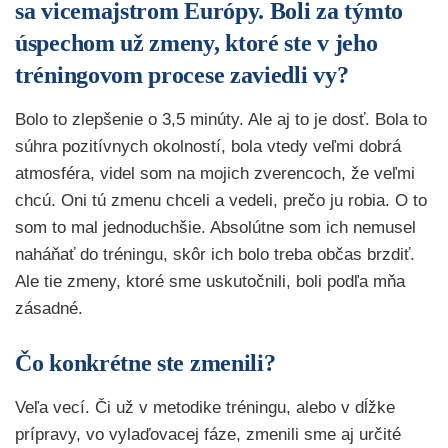
sa vicemajstrom Európy. Boli za týmto
úspechom už zmeny, ktoré ste v jeho
tréningovom procese zaviedli vy?
Bolo to zlepšenie o 3,5 minúty. Ale aj to je dosť. Bola to
súhra pozitívnych okolností, bola vtedy veľmi dobrá
atmosféra, videl som na mojich zverencoch, že veľmi
chcú. Oni tú zmenu chceli a vedeli, prečo ju robia. O to
som to mal jednoduchšie. Absolútne som ich nemusel
naháňať do tréningu, skôr ich bolo treba občas brzdiť.
Ale tie zmeny, ktoré sme uskutočnili, boli podľa mňa
zásadné.
Čo konkrétne ste zmenili?
Veľa vecí. Či už v metodike tréningu, alebo v dĺžke
prípravy, vo vylaďovacej fáze, zmenili sme aj určité