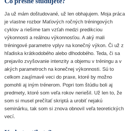
Čo presne študujete?
Ja už mám doštudované, už len obhajujem. Moja práca
je vlastne rozbor Maťových ročných tréningových
cyklov a riešime tam vzťah medzi predikciou
výkonnosti a reálnou výkonnosťou. A aký mali
tréningové parametre vplyv na konečný výkon. Či už z
hľadiska krátkodobého alebo dlhodobého. Teda, či sa
prejavilo zvyšovanie intenzity a objemu v tréningu a v
akých parametroch na konečnej výkonnosti. Sú to
celkom zaujímavé veci do praxe, ktoré by možno
pomohli aj iným trénerom. Popri tom štúdiu boli aj
predmety, ktoré som veľa rokov neriešil. Už len to, že
som si musel prečítať skriptá a urobiť nejakú
seminárku, tak som si znova obnovil veľa teoretických
vecí.