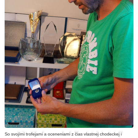
So svojími trofejami a oceneniami z čias vlastnej chodeckej i