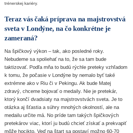
trénerskej kariéry.
Teraz vás čaká príprava na majstrovstvá
sveta v Londýne, na čo konkrétne je
zameraná?
Na špičkový výkon – tak, ako posledné roky.
Nebudeme sa spoliehať na to, že sa tam bude
taktizovať. Podľa mňa to budú rýchle preteky vzhľadom
k tomu, že počasie v Londýne by nemalo byť také
extrémne ako v Riu či v Pekingu. Ak bude Matej
zdravý, chceme bojovať o medaily. Nie je pretekár,
ktorý končí dvadsiaty na majstrovstvách sveta. Je to
otázka aj šťastia a súhry mnohých okolností, ale na
medailu určite má. No príde tam takých špičkových
pretekárov viac, ktorí ju budú chcieť získať a prekvapiť
môže hocikto. Veď na štart sa postaví možno 60-70