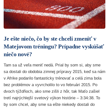
Je ešte niečo, čo by ste chceli zmeniť v
Matejovom tréningu? Prípadne vyskúšať
niečo nové?
Tam sa už veľa meniť nedá. Prial by som si, aby sme
sa dostali do obdobia zimnej prípravy 2015, keď sa nám
v Afrike podarilo fantasticky trénovať a celá zima bola
bez problémov a vyvrcholilo to vo februári 2015. Po
dvoch týždňoch, ako sme zišli z hôr, tak Maťo zašiel
tretí najrýchlejší svetový výkon histórie – 3:34:38. To
by som chcel, aby sme sa ešte niekedy dostali do