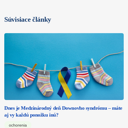
Súvisiace články
Dnes je Medzinárodný deň Downovho syndrómu – máte
aj vy každú ponožku inú?
ochorenia