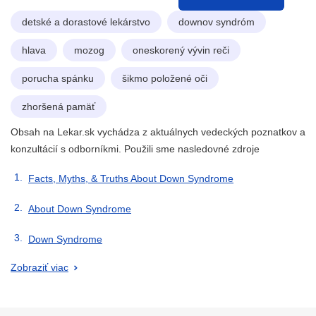
detské a dorastové lekárstvo
downov syndróm
hlava
mozog
oneskorený vývin reči
porucha spánku
šikmo položené oči
zhoršená pamäť
Obsah na Lekar.sk vychádza z aktuálnych vedeckých poznatkov a
konzultácií s odborníkmi. Použili sme nasledovné zdroje
Facts, Myths, & Truths About Down Syndrome
About Down Syndrome
Down Syndrome
Zobraziť viac