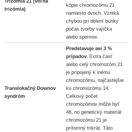
Trizómia 21 (voľná
kópie chromozómu 21
trizómia)
namiesto dvoch. Vzniká
chybou pri delení bunky
počas tvorby vajíčka
alebo spermie.
Predstavuje asi 3 %
prípadov.
Extra časť
alebo celý chromozóm 21
je pripojený k inému
chromozómu, najčastejšie
Translokačný Downov
ku chromozómu 14.
syndróm
Celkový počet
chromozómov môže byť
46, no genetický materiál
chromozómu 21 je
prítomný trikrát. Táto