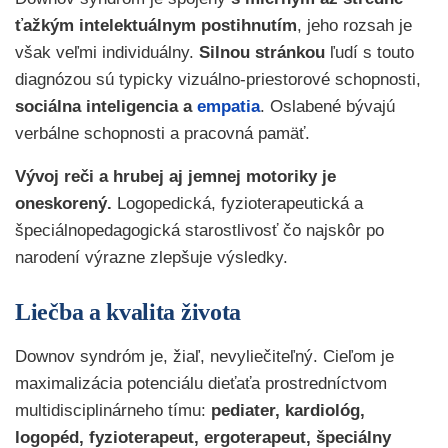
ťažkým intelektuálnym postihnutím
, jeho rozsah je
však veľmi individuálny.
Silnou stránkou
ľudí s touto
diagnózou sú typicky vizuálno-priestorové schopnosti,
sociálna inteligencia a
empatia
. Oslabené bývajú
verbálne schopnosti a pracovná pamäť.
Vývoj reči a hrubej aj jemnej motoriky je
oneskorený.
Logopedická, fyzioterapeutická a
špeciálnopedagogická starostlivosť čo najskôr po
narodení výrazne zlepšuje výsledky.
Liečba a kvalita života
Downov syndróm je, žiaľ, nevyliečiteľný. Cieľom je
maximalizácia potenciálu dieťaťa prostredníctvom
multidisciplinárneho tímu:
pediater, kardiológ,
logopéd, fyzioterapeut, ergoterapeut, špeciálny