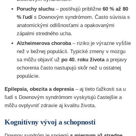
Poruchy sluchu
– postihujú približne
60 % až 80
% ľudí
s Downovým syndrómom. Často súvisia s
anatomickými odlišnosťami a opakovanými
zápalmi stredného ucha.
Alzheimerova choroba
– riziko je výrazne vyššie
než v bežnej populácii. Typické zmeny v mozgu
sa môžu objaviť už
po 40. roku života
a prejavy
ochorenia často nastupujú skôr než u ostatnej
populácie.
Epilepsia, obezita a depresia
– aj tieto ťažkosti sa u
ľudí s Downovým syndrómom vyskytujú častejšie a
môžu ovplyvniť zdravie aj kvalitu života.
Kognitívny vývoj a schopnosti
Downov syndróm je spojený
s miernym až stredne