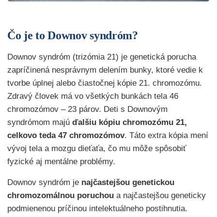
Čo je to Downov syndróm?
Downov syndróm (trizómia 21) je genetická porucha
zapríčinená nesprávnym delením bunky, ktoré vedie k
tvorbe úplnej alebo čiastočnej kópie 21. chromozómu.
Zdravý človek má vo všetkých bunkách tela 46
chromozómov – 23 párov. Deti s Downovým
syndrómom majú
ďalšiu kópiu chromozómu 21,
celkovo teda 47 chromozómov
. Táto extra kópia mení
vývoj tela a mozgu dieťaťa, čo mu môže spôsobiť
fyzické aj mentálne problémy.
Downov syndróm je
najčastejšou genetickou
chromozomálnou poruchou
a najčastejšou geneticky
podmienenou príčinou intelektuálneho postihnutia.