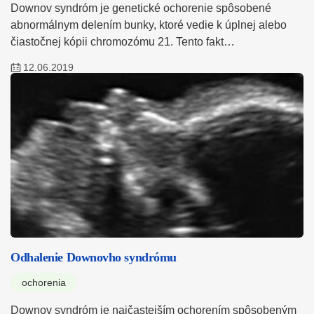
Downov syndróm je genetické ochorenie spôsobené
abnormálnym delením bunky, ktoré vedie k úplnej alebo
čiastočnej kópii chromozómu 21. Tento fakt…
12.06.2019
Odhalenie Downovho syndrómu
ochorenia
Downov syndróm je najčastejším ochorením spôsobeným