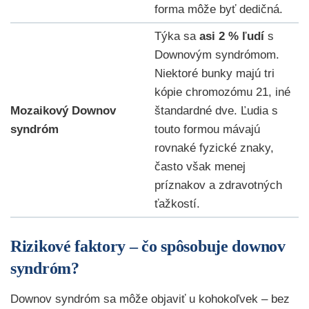
forma môže byť dedičná.
Týka sa
asi 2 % ľudí
s
Downovým syndrómom.
Niektoré bunky majú tri
kópie chromozómu 21, iné
Mozaikový Downov
štandardné dve. Ľudia s
syndróm
touto formou mávajú
rovnaké fyzické znaky,
často však menej
príznakov a zdravotných
ťažkostí.
Rizikové faktory – čo spôsobuje downov
syndróm?
Downov syndróm sa môže objaviť u kohokoľvek – bez