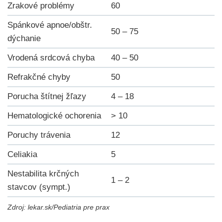
Zrakové problémy
60
Spánkové apnoe/obštr.
50 – 75
dýchanie
Vrodená srdcová chyba
40 – 50
Refrakčné chyby
50
Porucha štítnej žľazy
4 – 18
Hematologické ochorenia
> 10
Poruchy trávenia
12
Celiakia
5
Nestabilita krčných
1 – 2
stavcov (sympt.)
Zdroj: lekar.sk/Pediatria pre prax