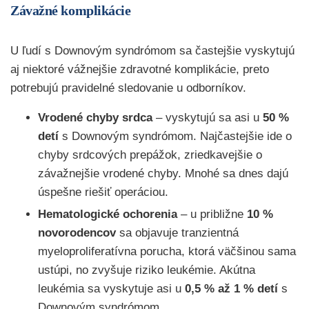
Závažné komplikácie
U ľudí s Downovým syndrómom sa častejšie vyskytujú
aj niektoré vážnejšie zdravotné komplikácie, preto
potrebujú pravidelné sledovanie u odborníkov.
Vrodené chyby srdca
– vyskytujú sa asi u
50 %
detí
s Downovým syndrómom. Najčastejšie ide o
chyby srdcových prepážok, zriedkavejšie o
závažnejšie vrodené chyby. Mnohé sa dnes dajú
úspešne riešiť operáciou.
Hematologické ochorenia
– u približne
10 %
novorodencov
sa objavuje tranzientná
myeloproliferatívna porucha, ktorá väčšinou sama
ustúpi, no zvyšuje riziko leukémie. Akútna
leukémia sa vyskytuje asi u
0,5 % až 1 % detí
s
Downovým syndrómom.