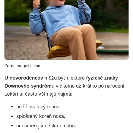
Zdroj: magnific.com
U novorodencov
môžu byť niektoré
fyzické znaky
Downovho syndróm
u viditeľné už krátko po narodení.
Lekári si často všímajú najmä:
nižší svalový tonus,
sploštený koreň nosa,
oči smerujúce šikmo nahor,