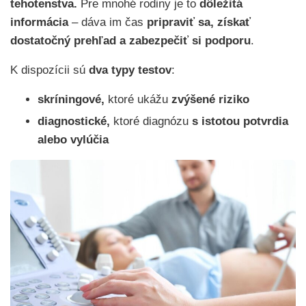
tehotenstva.
Pre mnohé rodiny je to
dôležitá
informácia
– dáva im čas
pripraviť sa, získať
dostatočný prehľad a zabezpečiť si podporu
.
K dispozícii sú
dva typy testov
:
skríningové,
ktoré ukážu
zvýšené riziko
diagnostické,
ktoré diagnózu
s istotou potvrdia
alebo vylúčia