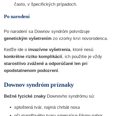
často, v špecifických prípadoch.
Po narodení
Po narodení sa Downov syndróm potvrdzuje
genetickým vyšetrením
zo vzorky krvi novorodenca.
Keďže ide o
invazívne vyšetrenia
, ktoré nesú
konkrétne riziko komplikácií
, ich použitie je vždy
starostlivo zvážené a odporúčané len pri
opodstatnenom podozrení
.
Downov syndróm príznaky
Bežné fyzické znaky
Downovho syndrómu sú:
sploštená tvár, najmä chrbát nosa
oči mandľového tvaru smerujúce šikmo nahor