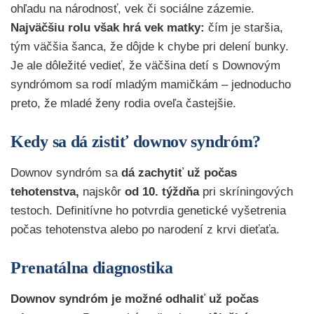
ohľadu na národnosť, vek či sociálne zázemie.
Najväčšiu rolu však hrá vek matky:
čím je staršia,
tým väčšia šanca, že dôjde k chybe pri delení bunky.
Je ale dôležité vedieť, že väčšina detí s Downovým
syndrómom sa rodí mladým mamičkám – jednoducho
preto, že mladé ženy rodia oveľa častejšie.
Kedy sa dá zistiť downov syndróm?
Downov syndróm sa
dá zachytiť už počas
tehotenstva,
najskôr
od 10. týždňa
pri skríningových
testoch. Definitívne ho potvrdia genetické vyšetrenia
počas tehotenstva alebo po narodení z krvi dieťaťa.
Prenatálna diagnostika
Downov syndróm je možné odhaliť už počas