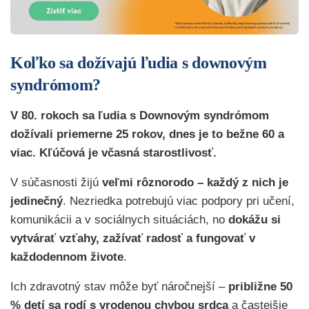
Koľko sa dožívajú ľudia s downovým
syndrómom?
V 80. rokoch sa ľudia s Downovým syndrómom
dožívali priemerne 25 rokov, dnes je to bežne 60 a
viac. Kľúčová je včasná starostlivosť.
V súčasnosti žijú
veľmi rôznorodo – každý z nich je
jedinečný
. Nezriedka potrebujú viac podpory pri učení,
komunikácii a v sociálnych situáciách, no
dokážu si
vytvárať vzťahy, zažívať radosť a fungovať v
každodennom živote
.
Ich zdravotný stav môže byť náročnejší –
približne 50
% detí sa rodí s vrodenou chybou srdca
a častejšie