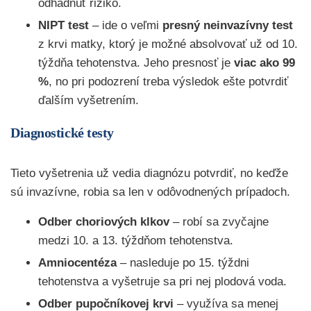
odhadnúť riziko.
NIPT test
– ide o veľmi
presný neinvazívny test
z krvi matky, ktorý je možné absolvovať už od 10.
týždňa tehotenstva. Jeho presnosť je
viac ako 99
%
, no pri podozrení treba výsledok ešte potvrdiť
ďalším vyšetrením.
Diagnostické testy
Tieto vyšetrenia už vedia diagnózu potvrdiť, no keďže
sú invazívne, robia sa len v odôvodnených prípadoch.
Odber choriových klkov
– robí sa zvyčajne
medzi 10. a 13. týždňom tehotenstva.
Amniocentéza
– nasleduje po 15. týždni
tehotenstva a vyšetruje sa pri nej plodová voda.
Odber pupočníkovej krvi
– využíva sa menej