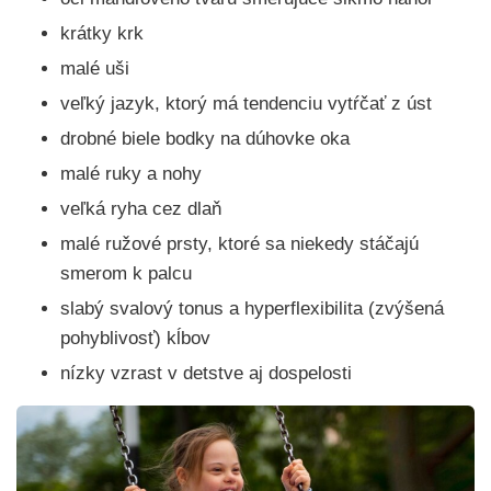
krátky krk
malé uši
veľký jazyk, ktorý má tendenciu vytŕčať z úst
drobné biele bodky na dúhovke oka
malé ruky a nohy
veľká ryha cez dlaň
malé ružové prsty, ktoré sa niekedy stáčajú
smerom k palcu
slabý svalový tonus a hyperflexibilita (zvýšená
pohyblivosť) kĺbov
nízky vzrast v detstve aj dospelosti