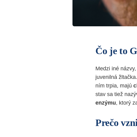
Čo je to 
Medzi iné názvy, 
juvenilná žltačk
ním trpia, majú
c
stav sa tiež naz
enzýmu
, ktorý 
Prečo vzn