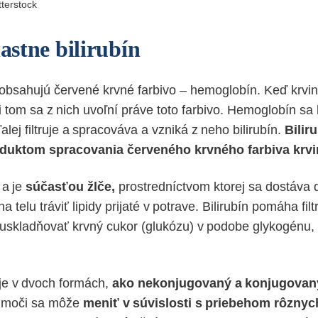
tterstock
lastne bilirubín
obsahujú červené krvné farbivo – hemoglobín. Keď krvin
i tom sa z nich uvoľní práve toto farbivo. Hemoglobín sa
lej filtruje a spracováva a vzniká z neho bilirubín.
Bilir
uktom spracovania červeného krvného farbiva krvi
 a je
súčasťou žlče,
prostredníctvom ktorej sa dostáva
 telu tráviť lipidy prijaté v potrave. Bilirubín pomáha filt
ež uskladňovať krvný cukor (glukózu) v podobe glykogénu,
uje v dvoch formách,
ako nekonjugovaný a konjugovaný
 v moči sa môže
meniť v súvislosti s priebehom rôznyc