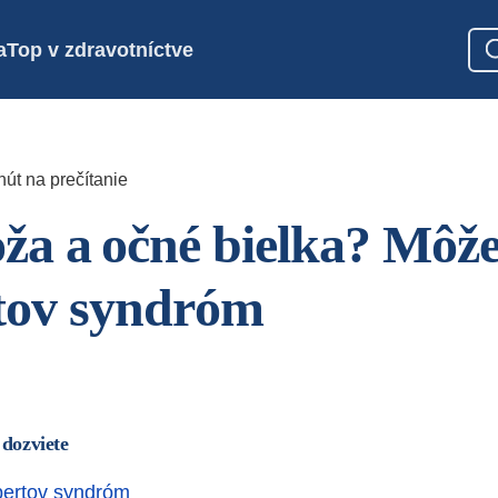
a
Top v zdravotníctve
nút na prečítanie
oža a očné bielka? Môže
tov syndróm
 dozviete
lbertov syndróm