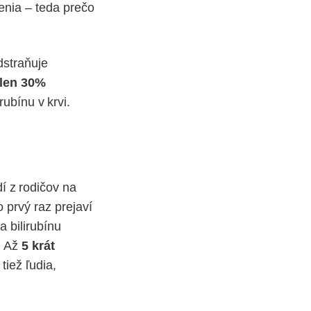
enia – teda prečo
.
dstraňuje
 len 30%
bínu v krvi.
í z rodičov na
 prvý raz prejaví
 bilirubínu
. Až
5 krát
tiež ľudia,