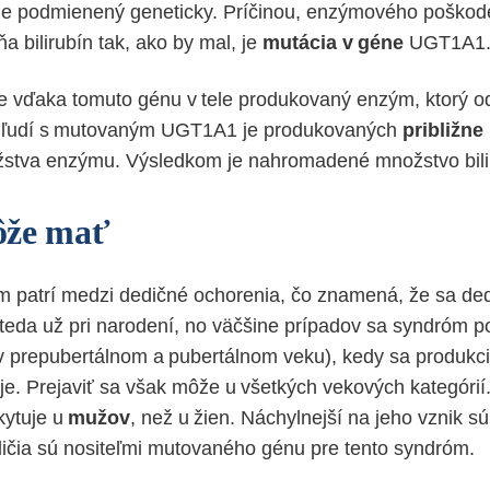
je podmienený geneticky. Príčinou, enzýmového poškod
 bilirubín tak, ako by mal, je
mutácia v géne
UGT1A1
je vďaka tomuto génu v tele produkovaný enzým, ktorý o
. U ľudí s mutovaným UGT1A1 je produkovaných
približne
stva enzýmu. Výsledkom je nahromadené množstvo biliru
ôže mať
m patrí medzi dedičné ochorenia, čo znamená, že sa ded
 teda už pri narodení, no väčšine prípadov sa syndróm po
v prepubertálnom a pubertálnom veku), kedy sa produkcia
je. Prejaviť sa však môže u všetkých vekových kategórií
kytuje u
mužov
, než u žien. Náchylnejší na jeho vznik sú 
dičia sú nositeľmi mutovaného génu pre tento syndróm.