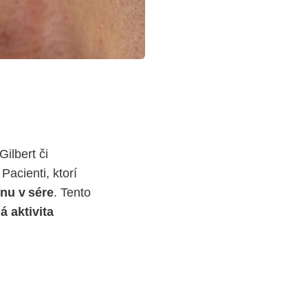
ilbert či
acienti, ktorí
nu v sére
. Tento
á aktivita