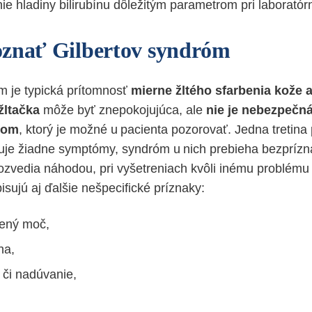
ie hladiny bilirubínu dôležitým parametrom pri laboratór
znať Gilbertov syndróm
m je typická prítomnosť
mierne žltého sfarbenia kože 
žltačka
môže byť znepokojujúca,
ale
nie je nebezpečná
kom
, ktorý je možné u pacienta pozorovať. Jedna tretina
je žiadne symptómy, syndróm u nich prebieha bezprízn
ozvedia náhodou, pri vyšetreniach kvôli inému problému .
isujú aj ďalšie nešpecifické príznaky:
bený moč,
ha,
i či nadúvanie,