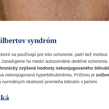
Gilbertov syndróm
ktoré sa používajú pre toto ochorenie, patrí tiež morbus G
a. Zaraďujeme ho medzi autozomálne dedičné ochorenia. P
hronicky zvýšené hodnoty nekonjugovaného bilirubí
ýva nekonjugovaná hyperbilirubinémia. Príčinou je
znížen
za normálnych okolností premieňa bilirubín v pečeni.
iká