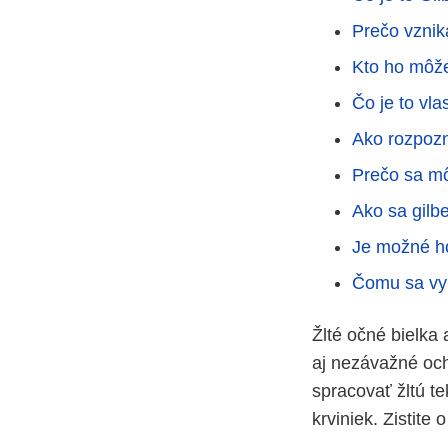
Prečo vznik
Kto ho môž
Čo je to vlas
Ako rozpozn
Prečo sa mô
Ako sa gilb
Je možné ho
Čomu sa vyh
Žlté očné bielka
aj nezávažné och
spracovať žltú t
krviniek. Zistite 