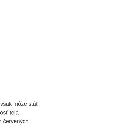
m však môže stáť
osť tela
ch červených