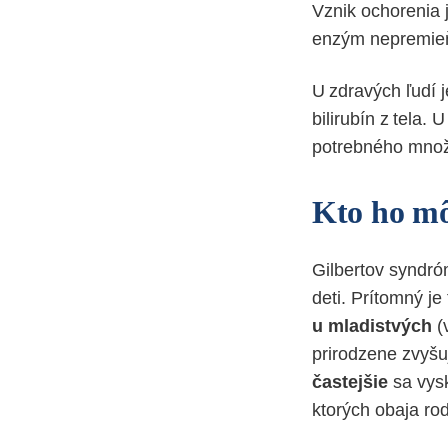
Vznik ochorenia 
enzým nepremieňa
U zdravých ľudí 
bilirubín z tela
potrebného množ
Kto ho m
Gilbertov syndró
deti. Prítomný je
u mladistvých
(
prirodzene zvyšu
častejšie
sa vys
ktorých obaja ro