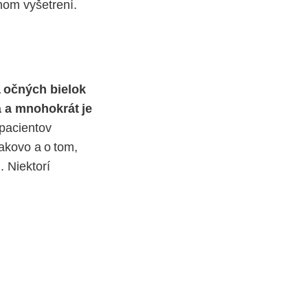
nom vyšetrení.
a očných bielok
 a mnohokrát je
 pacientov
akovo a o tom,
 Niektorí