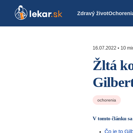
Zdravý život
Ochoreni
16.07.2022 • 10 mi
Žltá k
Gilber
ochorenia
V tomto článku sa
Čo je to Gi