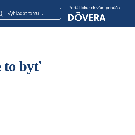
Portál lekar.sk vám prináša
 to byť