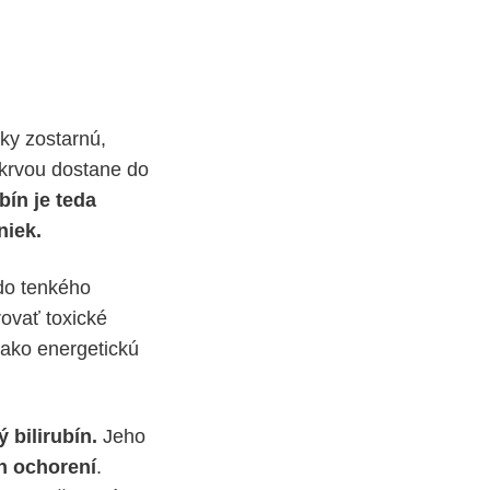
ky zostarnú,
 krvou dostane do
ubín je teda
niek.
 do tenkého
rovať toxické
 ako energetickú
 bilirubín.
Jeho
h ochorení
.