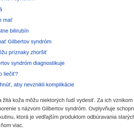
á
e mať
tne bilirubín
ať Gilbertov syndróm
žu príznaky zhoršiť
ertov syndróm diagnostikuje
 liečiť?
núť, aby nevznikli komplikácie
 a žltá koža môžu niektorých ľudí vydesiť. Za ich vzniko
orenie s názvom Gilbertov syndróm. Ovplyvňuje schopn
ekutinu, ktorá je vedľajším produktom odbúravania starý
o ňom viac.