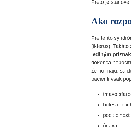
Preto je stanoven
Ako rozpo
Pre tento syndró
(ikterus). Takáto
jediným prízna
dokonca nepociťu
že ho majú, sa d
pacienti však pop
tmavo sfar
bolesti bruc
pocit plnost
únava,