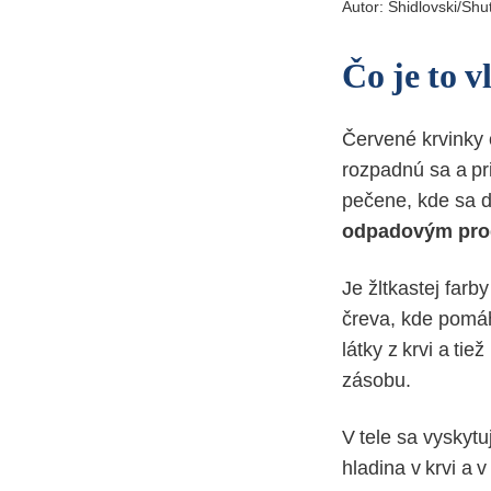
Autor:
Shidlovski/Shu
Čo je to v
Červené krvinky 
rozpadnú sa a pr
pečene, kde sa ďa
odpadovým prod
Je žltkastej farby
čreva, kde pomáha
látky z krvi a ti
zásobu.
V tele sa vyskyt
hladina v krvi a