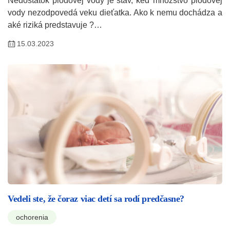
Nedostatok plodovej vody je stav, keď množstvo plodovej
vody nezodpovedá veku dieťatka. Ako k nemu dochádza a
aké riziká predstavuje ?…
15.03.2023
Vedeli ste, že čoraz viac detí sa rodí predčasne?
ochorenia