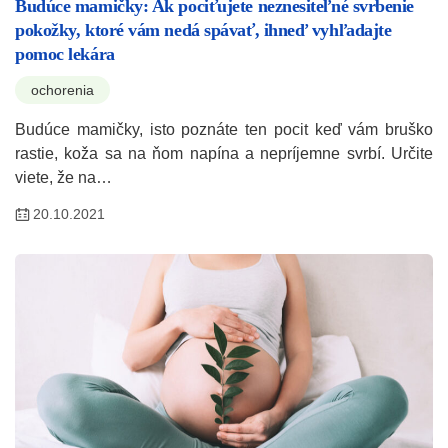
Budúce mamičky: Ak pociťujete neznesiteľné svrbenie
pokožky, ktoré vám nedá spávať, ihneď vyhľadajte
pomoc lekára
ochorenia
Budúce mamičky, isto poznáte ten pocit keď vám bruško
rastie, koža sa na ňom napína a nepríjemne svrbí. Určite
viete, že na…
20.10.2021