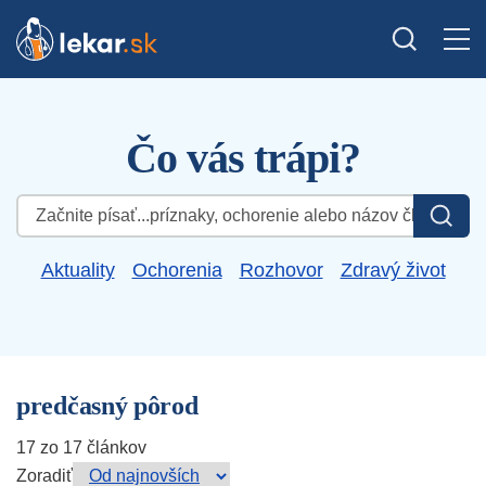
Čo vás trápi?
Hľadať:
Aktuality
Ochorenia
Rozhovor
Zdravý život
predčasný pôrod
17 zo 17 článkov
Zoradiť