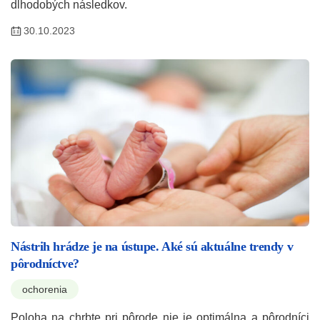
dlhodobých následkov.
30.10.2023
Nástrih hrádze je na ústupe. Aké sú aktuálne trendy v
pôrodníctve?
ochorenia
Poloha na chrbte pri pôrode nie je optimálna a pôrodníci