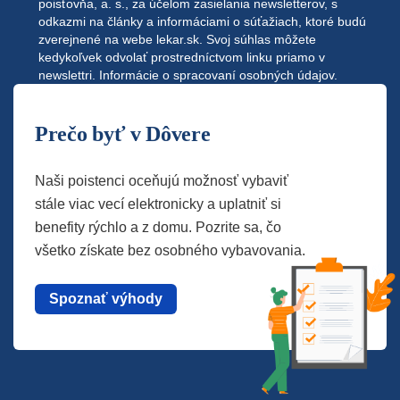
poisťovňa, a. s., za účelom zasielania newsletterov, s
odkazmi na články a informáciami o súťažiach, ktoré budú
zverejnené na webe
lekar.sk
. Svoj súhlas môžete
kedykoľvek odvolať prostredníctvom linku priamo v
newslettri.
Informácie o spracovaní osobných údajov.
Prečo byť v Dôvere
Naši poistenci oceňujú možnosť vybaviť
stále viac vecí elektronicky a uplatniť si
benefity rýchlo a z domu. Pozrite sa, čo
všetko získate bez osobného vybavovania.
Spoznať výhody