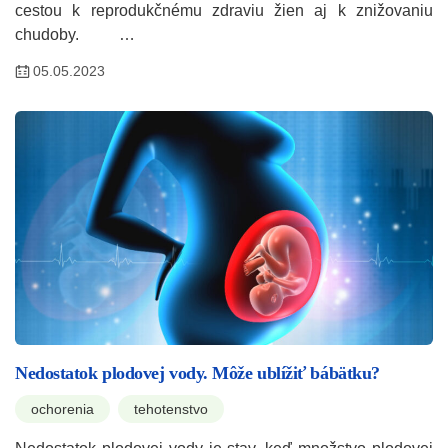
cestou k reprodukčnému zdraviu žien aj k znižovaniu
chudoby. …
05.05.2023
Nedostatok plodovej vody. Môže ublížiť bábätku?
ochorenia
tehotenstvo