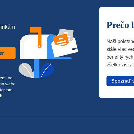
Prečo 
vinkám
Naši poisten
stále viac vec
er
benefity rých
všetko získa
azmi na
Spoznať 
 na webe
níctvom
ch