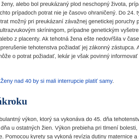
t ženy, alebo bol preukázaný plod neschopný života, prí
chto prípadoch potrat nie je časovo ohraničený. Do 24. 
otrat možný pri preukázaní závažnej genetickej poruchy p
ultrazvukovým skríningom, prípadne genetickým vyšetre
 alebo z placenty. Ak tehotná žena ešte nedovŕšila v čas
 prerušenie tehotenstva požiadať jej zákonný zástupca.
môže o potrat požiadať, lekár je však povinný informovať
:
Ženy nad 40 by si mali interrupcie platiť samy
.
ákroku
mbulantný výkon, ktorý sa vykonáva do 45. dňa tehotenstv
. dňa u ostatných žien. Výkon prebieha pri tlmení bolesti,
e. Pomocou kyrety sa vykoná revízia dutiny maternice a 