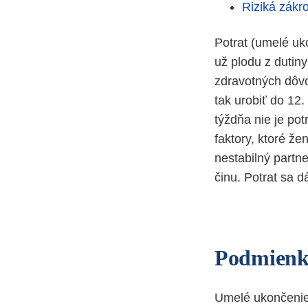
Riziká zákr
Potrat (umelé uk
už plodu z dutin
zdravotných dôvo
tak urobiť do 12
týždňa nie je po
faktory, ktoré že
nestabilný partn
činu. Potrat sa d
Podmienk
Umelé ukončenie 