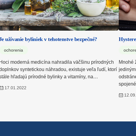
Je užívanie byliniek v tehotenstve bezpečné?
Hystere
ochorenia
ochor
Hoci moderná medicína nahradila väčšinu prírodných
Mnohé ž
doplnkov syntetickou náhradou, existuje veľa ľudí, ktorí
jediným 
stále hľadajú prírodné bylinky a vitamíny, na…
odstráne
spojen
17.01.2022
12.09