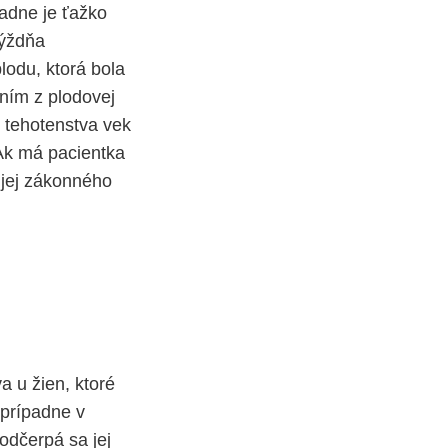
padne je ťažko
týždňa
lodu, ktorá bola
ním z plodovej
e tehotenstva vek
 Ak má pacientka
 jej zákonného
a u žien, ktoré
 prípadne v
odčerpá sa jej