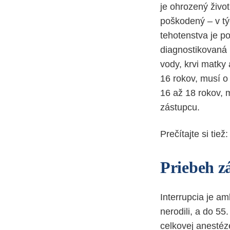
je ohrozený živo
poškodený – v tý
tehotenstva je p
diagnostikovaná 
vody, krvi matky
16 rokov, musí o
16 až 18 rokov, 
zástupcu.
Prečítajte si tiež
Priebeh z
Interrupcia je a
nerodili, a do 55
celkovej anestéz