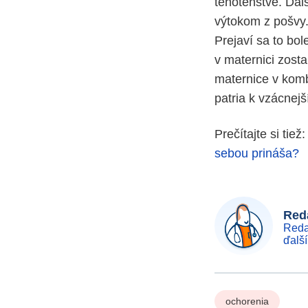
tehotenstve. Ďal
výtokom z pošvy.
Prejaví sa to bol
v maternici zosta
maternice v komb
patria k vzácnej
Prečítajte si tiež:
sebou prináša?
Reda
Reda
ďalš
ochorenia