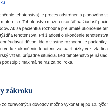
oku
ončenie tehotenstva) je proces odstránenia plodového va
y maternice. Tehotenstvo možno ukončiť na žiadosť paci
dov. Ak sa pacientka rozhodne pre umelé ukončenie te
. týždňa tehotenstva. Pri žiadosti o ukončenie tehotenst
trebnéudávať dôvod, ide o vlastné rozhodnutie pacientky
nu vedú k ukončeniu tehotenstva, patrí nízky vek, zlá fina
erský vzťah, prípadne situácia, keď tehotenstvo je násle
á podstúpiť maximálne raz za pol roka.
y zákroku
zo zdravotných dôvodov možno vykonať aj po 12. týždni