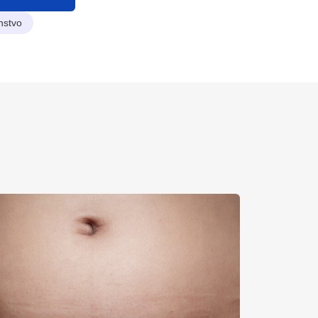
nstvo