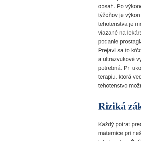
obsah. Po výkone 
týždňov je výkon
tehotenstva je mo
viazané na lekárs
podanie prostagl
Prejaví sa to kŕč
a ultrazvukové vy
potrebná. Pri uk
terapiu, ktorá v
tehotenstvo mož
Riziká zá
Každý potrat pred
maternice pri ne