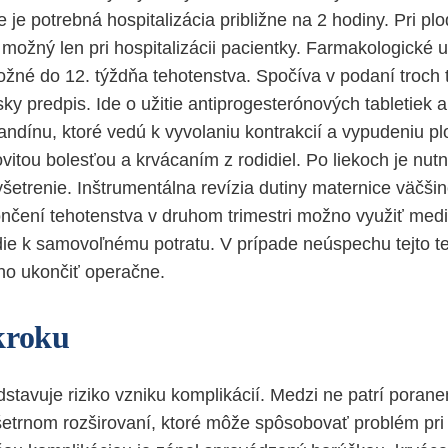
je potrebná hospitalizácia približne na 2 hodiny. Pri pl
 možný len pri hospitalizácii pacientky. Farmakologické 
žné do 12. týždňa tehotenstva. Spočíva v podaní troch ta
ky predpis. Ide o užitie antiprogesterónových tabletiek 
andínu, ktoré vedú k vyvolaniu kontrakcií a vypudeniu pl
ovitou bolesťou a krvácaním z rodidiel. Po liekoch je nu
šetrenie. Inštrumentálna revízia dutiny maternice väčšin
ončení tehotenstva v druhom trimestri možno využiť me
edie k samovoľnému potratu. V prípade neúspechu tejto t
no ukončiť operačne.
kroku
stavuje riziko vzniku komplikácií. Medzi ne patrí porane
šetrnom rozširovaní, ktoré môže spôsobovať problém pr