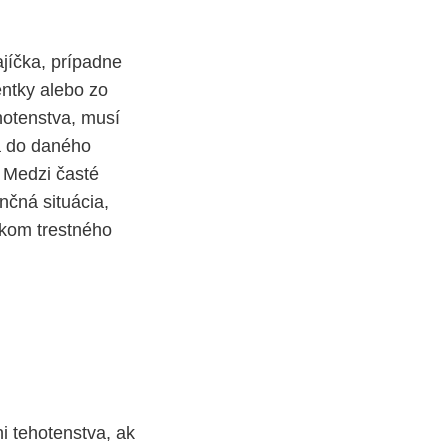
jíčka, prípadne
entky alebo zo
hotenstva, musí
va do daného
. Medzi časté
nčná situácia,
dkom trestného
 tehotenstva, ak