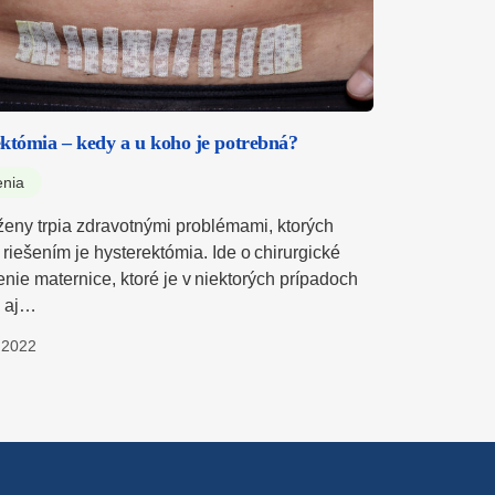
któmia – kedy a u koho je potrebná?
enia
eny trpia zdravotnými problémami, ktorých
riešením je hysterektómia. Ide o chirurgické
nie maternice, ktoré je v niektorých prípadoch
é aj…
.2022