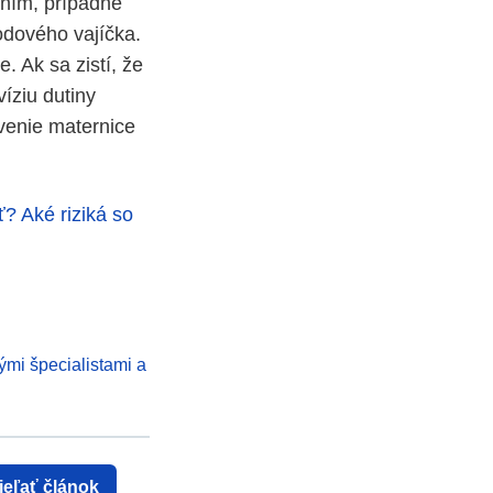
aním, prípadne
odového vajíčka.
. Ak sa zistí, že
íziu dutiny
avenie maternice
ť? Aké riziká so
ými špecialistami a
ieľať článok