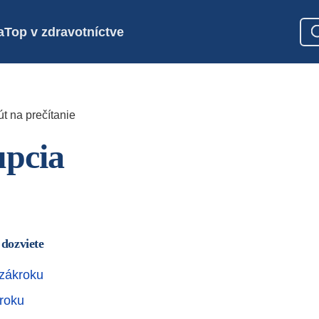
a
Top v zdravotníctve
t na prečítanie
upcia
 dozviete
zákroku
roku