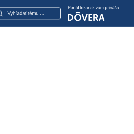
Portál lekar.sk vám prináša