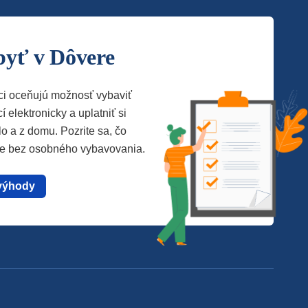
byť v Dôvere
ci oceňujú možnosť vybaviť
í elektronicky a uplatniť si
lo a z domu. Pozrite sa, čo
te bez osobného vybavovania.
výhody