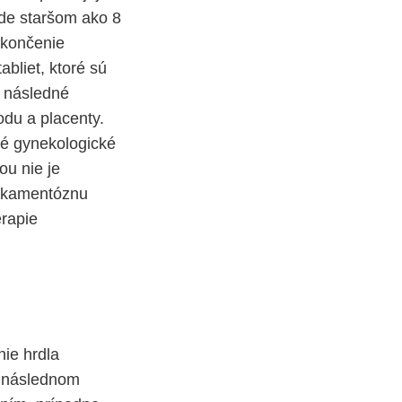
ode staršom ako 8
ukončenie
bliet, ktoré sú
a následné
odu a placenty.
tné gynekologické
ou nie je
dikamentóznu
erapie
nie hrdla
i následnom