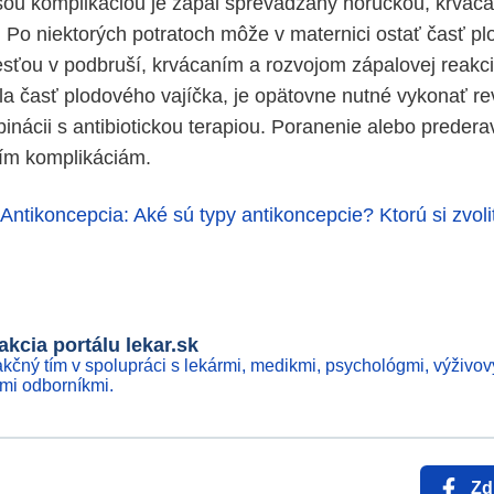
šou komplikáciou je zápal sprevádzaný horúčkou, krvác
 Po niektorých potratoch môže v maternici ostať časť pl
esťou v podbruší, krvácaním a rozvojom zápalovej reakcie
la časť plodového vajíčka, je opätovne nutné vykonať rev
inácii s antibiotickou terapiou. Poranenie alebo preder
ším komplikáciám.
Antikoncepcia: Aké sú typy antikoncepcie? Ktorú si zvoli
kcia portálu lekar.sk
kčný tím v spolupráci s lekármi, medikmi, psychológmi, výživov
ími odborníkmi.
Zd