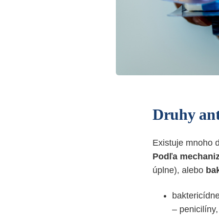
Druhy ant
Existuje mnoho dr
Podľa mechani
úplne), alebo
bak
baktericídn
– penicilín