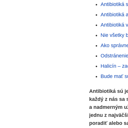
Antibiotiká 
Antibiotiká 
Antibiotiká 
Nie všetky b
Ako správne
Odstránenie 
Halicín – za
Bude mať sú
Antibiotiká sú 
každý z nás sa s
a nadmerným už
jednu z najväčš
poradiť alebo s