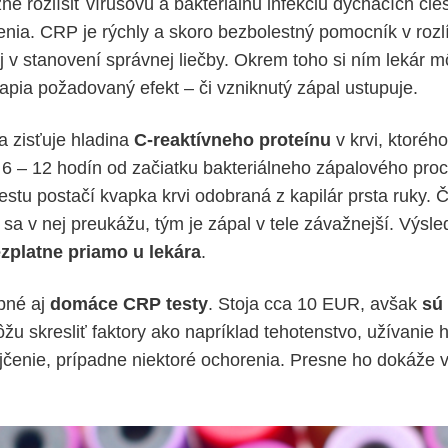
é rozlíšiť vírusovú a bakteriálnu infekciu dýchacích cie
renia. CRP je rýchly a skoro bezbolestný pomocník v roz
aj v stanovení správnej liečby. Okrem toho si ním lekár m
apia požadovaný efekt – či vzniknutý zápal ustupuje.
 zisťuje hladina
C-reaktívneho proteínu
v krvi, ktoréh
 6 – 12 hodín od začiatku bakteriálneho zápalového pro
estu postačí kvapka krvi odobraná z kapilár prsta ruky. 
sa v nej preukážu, tým je zápal v tele závažnejší. Výsle
ezplatne priamo u lekára
.
pné aj
domáce CRP testy
. Stoja cca 10 EUR, avšak
sú
ôžu skresliť faktory ako napríklad tehotenstvo, užívanie
ajčenie, prípadne niektoré ochorenia. Presne ho dokáže v