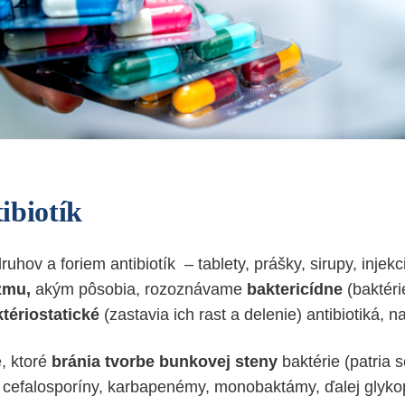
ibiotík
uhov a foriem antibiotík – tablety, prášky, sirupy, injekc
zmu,
akým pôsobia, rozoznávame
baktericídne
(baktéri
tériostatické
(zastavia ich rast a delenie) antibiotiká, n
e, ktoré
bránia tvorbe bunkovej steny
baktérie (patria 
y, cefalosporíny, karbapenémy, monobaktámy, ďalej glyko