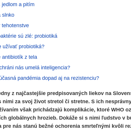
s jedlom a pitím
a slnko
v tehotenstve
aktérie sú zlé: probiotiká
 užívať probiotiká?
antibiotík z tela
chráni nás umelá inteligencia?
časná pandémia dopad aj na rezistenciu?
jedny z najčastejšie predpisovaných liekov na Slove
 nimi za svoj život stretol či stretne. S ich nespráv
ívaním však prichádzajú komplikácie, ktoré WHO o
ích globálnych hrozieb. Dokáže si s nimi ľudstvo v 
a pre nás stanú bežné ochorenia smrteľnými kvôli re