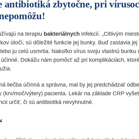
e antibiotiká zbytočne, pri vírus
 nepomôžu!
užívajú na terapiu
bakteriálnych
infekcií. „Citlivým mies
ekov útočí, sú dôležité funkcie jej bunky. Buď zastavia jej 
ebo ju celú usmrtia. Nakoľko vírus svoju vlastnú bunku
sú účinné. Dokážu nám pomôcť až pri komplikáciách, ktor
užia.
á liečba účinná a správna, mal by jej predchádzať odbe
ky (krv/moč/výtery) pacienta. Lekár na základe CRP vyše
ii určiť, či sú antibiotiká nevyhnutné.
“