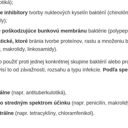
otiká);
e inhibítory
tvorby nukleových kyselín baktérií (chinolón
ly);
e
poškodzujúce bunkovú membránu
baktérie (polypept
tické, ktoré
bránia tvorbe proteínov, rastu a množeniu b
y, makrolidy, linkosamidy).
 použiť proti jednej konkrétnej skupine baktérií alebo pr
sí to od závažnosti, rozsahu a typu infekcie.
Podľa spe
rálne
(napr. antituberkulotiká),
o stredným spektrom účinku
(napr. penicilín, makrolid
trálne
(napr. tetracyklíny, chloramfenikol).