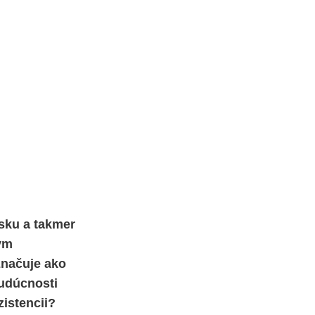
nsku a takmer
nym
značuje ako
budúcnosti
zistencii?