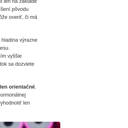
st len na základe
líšení pôvodu
ôže overiť, či má
o hladina výrazne
cesu.
Čím vyššie
dok sa dozviete
 len orientačné
.
 hormonálnej
yhodnotiť len