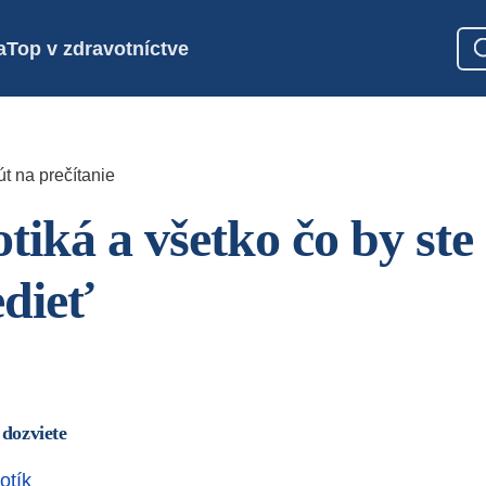
a
Top v zdravotníctve
t na prečítanie
tiká a všetko čo by ste
edieť
 dozviete
otík