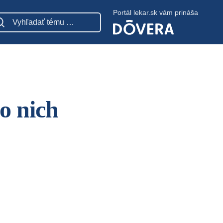
Portál lekar.sk vám prináša
 o nich