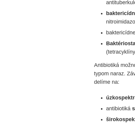
antituberkul
baktericídn
nitroimidazo
baktericídn
Baktériosta
(tetracyklín
Antibiotiká možno
typom naraz. Závi
delíme na:
úzkospekt
antibiotiká
s
širokospek