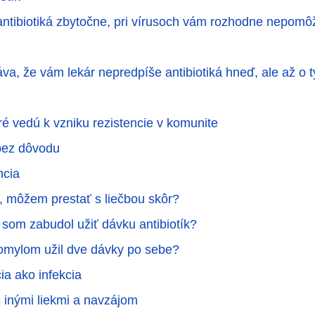
antibiotiká zbytočne, pri vírusoch vám rozhodne nepomô
áva, že vám lekár nepredpíše antibiotiká hneď, ale až o 
ré vedú k vzniku rezistencie v komunite
 bez dôvodu
ncia
e, môžem prestať s liečbou skôr?
k som zabudol užiť dávku antibiotík?
omylom užil dve dávky po sebe?
cia ako infekcia
s inými liekmi a navzájom