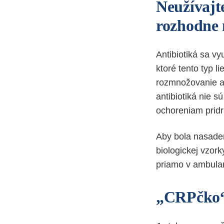
Neužívajt
rozhodne
Antibiotiká sa vy
ktoré tento typ li
rozmnožovanie al
antibiotiká nie 
ochoreniam pridr
Aby bola nasaden
biologickej vzor
priamo v ambulanc
„CRPčko