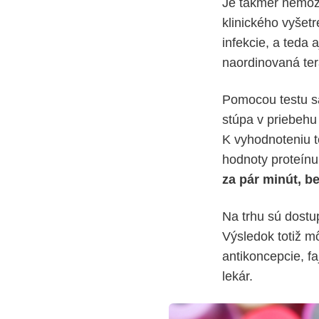
Je takmer nemožn
klinického vyšet
infekcie, a teda 
naordinovaná ter
Pomocou testu sa
stúpa v priebehu
K vyhodnoteniu t
hodnoty proteínu 
za pár minút, b
Na trhu sú dostu
Výsledok totiž m
antikoncepcie, f
lekár.