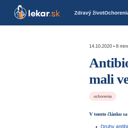
Zdravý život
Ochoreni
14.10.2020 • 8 minú
Antibio
mali v
ochorenia
V tomto článku sa
Druhy antibi