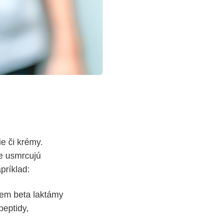
ie či krémy.
e usmrcujú
apríklad:
sem beta laktámy
peptidy,