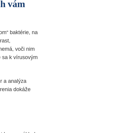
och vám
tom“ baktérie, na
rast,
 nemá, voči nim
é sa k vírusovým
r a analýza
trenia dokáže