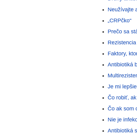
Neužívajte 
„CRPčko“
Prečo sa st
Rezistencia
Faktory, kto
Antibiotiká
Multireziste
Je mi lepši
Čo robiť, a
Čo ak som 
Nie je infek
Antibiotiká 