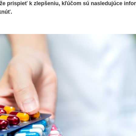
e prispieť k zlepšeniu, kľúčom sú nasledujúce infor
knúť.