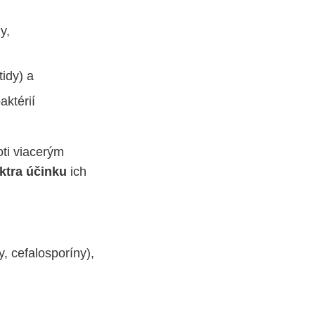
y,
idy) a
aktérií
oti viacerým
ktra účinku
ich
y, cefalosporíny),