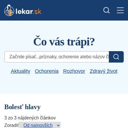
Čo vás trápi?
Hľadať:
Aktuality
Ochorenia
Rozhovor
Zdravý život
Bolesť hlavy
3 zo 3 nájdených článkov
Zoradiť