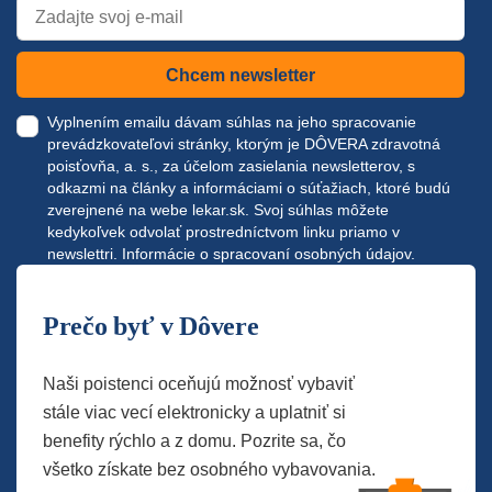
Chcem newsletter
Vyplnením emailu dávam súhlas na jeho spracovanie
prevádzkovateľovi stránky, ktorým je DÔVERA zdravotná
poisťovňa, a. s., za účelom zasielania newsletterov, s
odkazmi na články a informáciami o súťažiach, ktoré budú
zverejnené na webe
lekar.sk
. Svoj súhlas môžete
kedykoľvek odvolať prostredníctvom linku priamo v
newslettri.
Informácie o spracovaní osobných údajov.
Prečo byť v Dôvere
Naši poistenci oceňujú možnosť vybaviť
stále viac vecí elektronicky a uplatniť si
benefity rýchlo a z domu. Pozrite sa, čo
všetko získate bez osobného vybavovania.